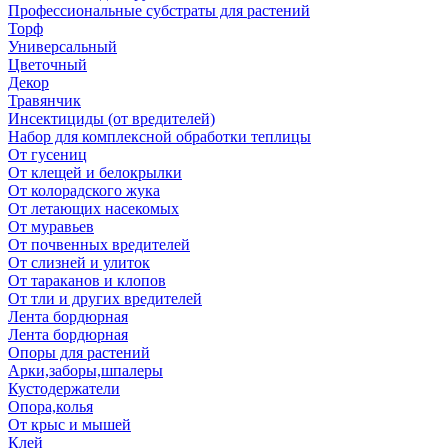
Профессиональные субстраты для растений
Торф
Универсальный
Цветочный
Декор
Травянчик
Инсектициды (от вредителей)
Набор для комплексной обработки теплицы
От гусениц
От клещей и белокрылки
От колорадского жука
От летающих насекомых
От муравьев
От почвенных вредителей
От слизней и улиток
От тараканов и клопов
От тли и других вредителей
Лента бордюрная
Лента бордюрная
Опоры для растений
Арки,заборы,шпалеры
Кустодержатели
Опора,колья
От крыс и мышей
Клей