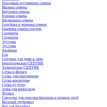
Плодовые кустарники семена
Малина семена
Брусника семена
Клюква семена
Шелковица семена
Голубика и черника семена
Ежевика семена плодов.
Сидераты
Сидераты
Эустома
Эустома
Хвойные
Ель
Септики для дома и дачи
Биологические СЕПТИК
Химические СЕПТИК
Сетка и фольга
Сетка для притенения
Сетка москитная
Сетка от птиц
сетка для винограда
Фольга
Средство для очистки бассеина и печных труб
Веселый трубочист
Все для бассейна