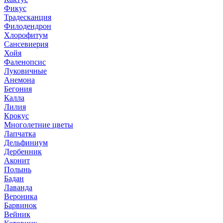
Фикус
Традесканция
Филодендрон
Хлорофитум
Сансевиерия
Хойя
Фаленопсис
Луковичные
Анемона
Бегония
Калла
Лилия
Крокус
Многолетние цветы
Лапчатка
Дельфиниум
Дербенник
Аконит
Полынь
Бадан
Лаванда
Вероника
Барвинок
Вейник