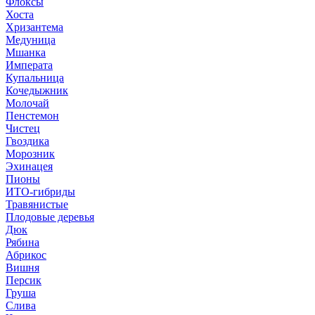
Флоксы
Хоста
Хризантема
Медуница
Мшанка
Императа
Купальница
Кочедыжник
Молочай
Пенстемон
Чистец
Гвоздика
Морозник
Эхинацея
Пионы
ИТО-гибриды
Травянистые
Плодовые деревья
Дюк
Рябина
Абрикос
Вишня
Персик
Груша
Слива