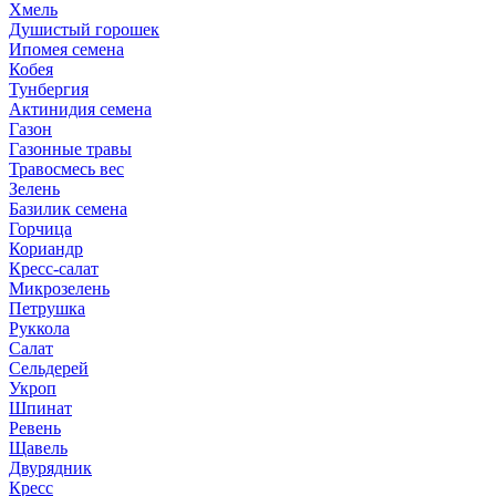
Хмель
Душистый горошек
Ипомея семена
Кобея
Тунбергия
Актинидия семена
Газон
Газонные травы
Травосмесь вес
Зелень
Базилик семена
Горчица
Кориандр
Кресс-салат
Микрозелень
Петрушка
Руккола
Салат
Сельдерей
Укроп
Шпинат
Ревень
Щавель
Двурядник
Кресс