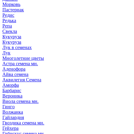
Морковь
Пастернак
Редис
Редька
Репа
Свекла
Кукуруза
Кукуруза
Лук в семенах
Лук
Многолетние цветы
Астра семена мн.
Аденофора
Айва семена
Аквилегия Семена
Аморфа
Барбарис
Вероника
Виола семена мн.
Гинго
Волжанка
Гайлардия
Гвоздика семена мн.
Гейхера
Гибискус семена мн.