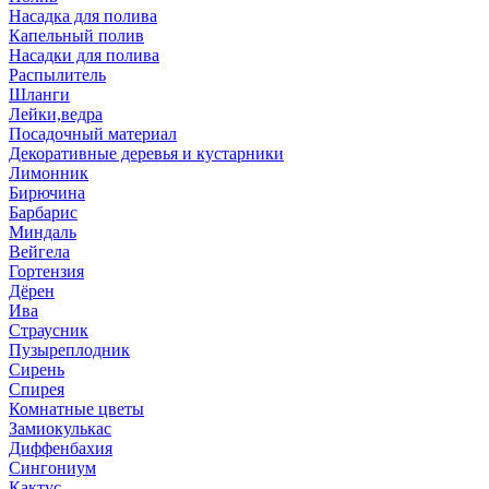
Насадка для полива
Капельный полив
Насадки для полива
Распылитель
Шланги
Лейки,ведра
Посадочный материал
Декоративные деревья и кустарники
Лимонник
Бирючина
Барбарис
Миндаль
Вейгела
Гортензия
Дёрен
Ива
Страусник
Пузыреплодник
Сирень
Спирея
Комнатные цветы
Замиокулькас
Диффенбахия
Сингониум
Кактус