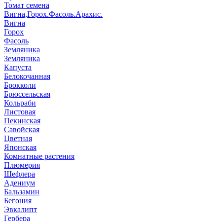
Томат семена
Вигна,Горох.Фасоль.Арахис.
Вигна
Горох
Фасоль
Земляника
Земляника
Капуста
Белокочанная
Брокколи
Брюссельская
Кольраби
Листовая
Пекинская
Савойская
Цветная
Японская
Комнатные растения
Плюмерия
Шефлера
Адениум
Бальзамин
Бегония
Эвкалипт
Гербера