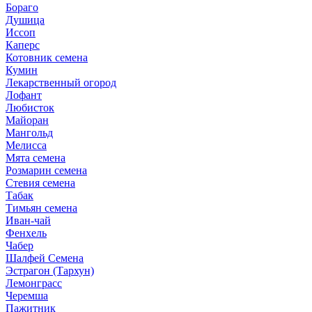
Бораго
Душица
Иссоп
Каперс
Котовник семена
Кумин
Лекарственный огород
Лофант
Любисток
Майоран
Мангольд
Мелисса
Мята семена
Розмарин семена
Стевия семена
Табак
Тимьян семена
Иван-чай
Фенхель
Чабер
Шалфей Семена
Эстрагон (Тархун)
Лемонграсс
Черемша
Пажитник