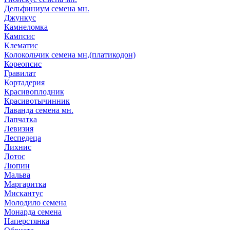
Дельфиниум семена мн.
Джункус
Камнеломка
Кампсис
Клематис
Колокольчик семена мн,(платикодон)
Кореопсис
Гравилат
Кортадерия
Красивоплодник
Красивотычинник
Лаванда семена мн.
Лапчатка
Левизия
Леспедеца
Лихнис
Лотос
Люпин
Мальва
Маргаритка
Мискантус
Молодило семена
Монарда семена
Наперстянка