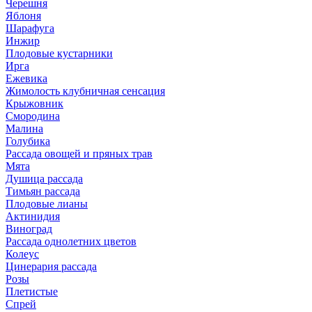
Черешня
Яблоня
Шарафуга
Инжир
Плодовые кустарники
Ирга
Ежевика
Жимолость клубничная сенсация
Крыжовник
Смородина
Малина
Голубика
Рассада овощей и пряных трав
Мята
Душица рассада
Тимьян рассада
Плодовые лианы
Актинидия
Виноград
Рассада однолетних цветов
Колеус
Цинерария рассада
Розы
Плетистые
Спрей