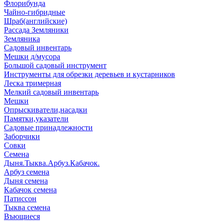
Флорибунда
Чайно-гибридные
Шраб(английские)
Рассада Земляники
Земляника
Садовый инвентарь
Мешки д/мусора
Большой садовый инструмент
Инструменты для обрезки деревьев и кустарников
Леска тримерная
Мелкий садовый инвентарь
Мешки
Опрыскиватели,насадки
Памятки,указатели
Садовые принадлежности
Заборчики
Совки
Семена
Дыня.Тыква.Арбуз.Кабачок.
Арбуз семена
Дыня семена
Кабачок семена
Патиссон
Тыква семена
Въющиеся