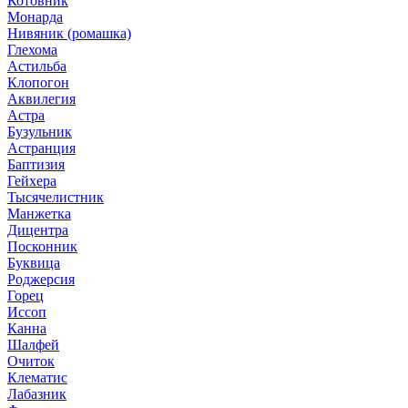
Котовник
Монарда
Нивяник (ромашка)
Глехома
Астильба
Клопогон
Аквилегия
Астра
Бузульник
Астранция
Баптизия
Гейхера
Тысячелистник
Манжетка
Дицентра
Посконник
Буквица
Роджерсия
Горец
Иссоп
Канна
Шалфей
Очиток
Клематис
Лабазник