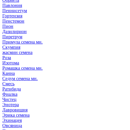
Обриета
Павлония
Пеннисетум
Гортензия
Пенстемон
Пион
Дазилирион
Пиретрум
Примула семена мн.
Скумпия
жасмин семена
Роза
Изотома
Ромашка семена мн.
Канна
Седум семена мн.
Смесь
Ратибида
Фиалка
Чистец
Энотера
Лавровишня
Эрика семена
Эхинацея
Овсяница