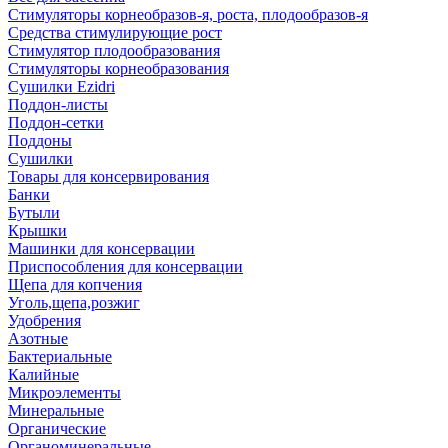
Стимуляторы корнеобразов-я, роста, плодообразов-я
Средства стимулирующие рост
Стимулятор плодообразования
Стимуляторы корнеобразования
Сушилки Ezidri
Поддон-листы
Поддон-сетки
Поддоны
Сушилки
Товары для консервирования
Банки
Бутыли
Крышки
Машинки для консервации
Приспособления для консервации
Щепа для копчения
Уголь,щепа,розжиг
Удобрения
Азотные
Бактериальные
Калийные
Микроэлементы
Минеральные
Органические
Органоминеральные