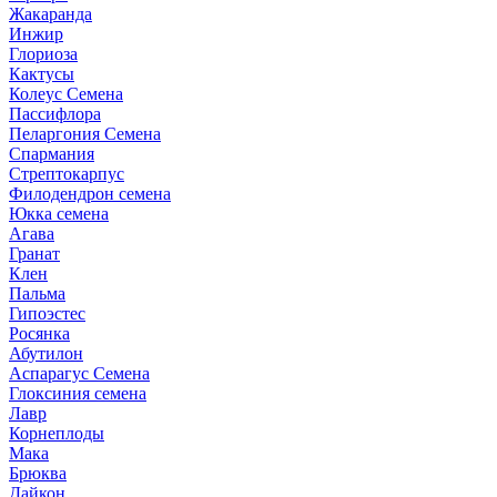
Жакаранда
Инжир
Глориоза
Кактусы
Колеус Семена
Пассифлора
Пеларгония Семена
Спармания
Стрептокарпус
Филодендрон семена
Юкка семена
Агава
Гранат
Клен
Пальма
Гипоэстес
Росянка
Абутилон
Аспарагус Семена
Глоксиния семена
Лавр
Корнеплоды
Мака
Брюква
Дайкон