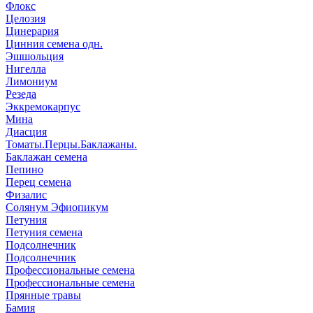
Флокс
Целозия
Цинерария
Цинния семена одн.
Эшшольция
Нигелла
Лимониум
Резеда
Эккремокарпус
Мина
Диасция
Томаты.Перцы.Баклажаны.
Баклажан семена
Пепино
Перец семена
Физалис
Солянум Эфиопикум
Петуния
Петуния семена
Подсолнечник
Подсолнечник
Профессиональные семена
Профессиональные семена
Прянные травы
Бамия