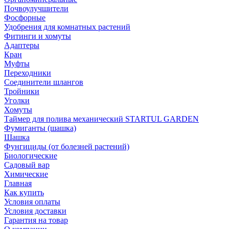
Почвоулучшители
Фосфорные
Удобрения для комнатных растений
Фитинги и хомуты
Адаптеры
Кран
Муфты
Переходники
Соединители шлангов
Тройники
Уголки
Хомуты
Таймер для полива механический STARTUL GARDEN
Фумиганты (шашка)
Шашка
Фунгициды (от болезней растений)
Биологические
Садовый вар
Химические
Главная
Как купить
Условия оплаты
Условия доставки
Гарантия на товар