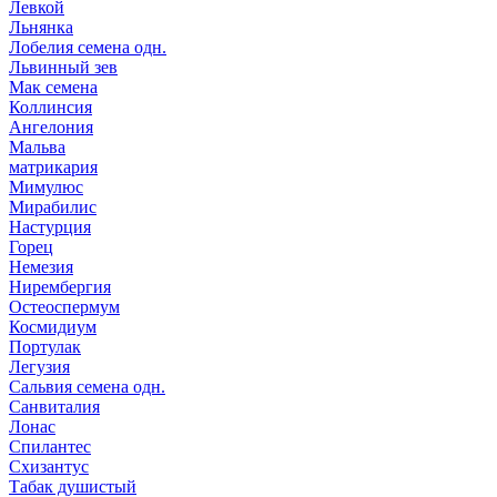
Левкой
Льнянка
Лобелия семена одн.
Львинный зев
Мак семена
Коллинсия
Ангелония
Мальва
матрикария
Мимулюс
Мирабилис
Настурция
Горец
Немезия
Нирембергия
Остеоспермум
Космидиум
Портулак
Легузия
Сальвия семена одн.
Санвиталия
Лонас
Спилантес
Схизантус
Табак душистый