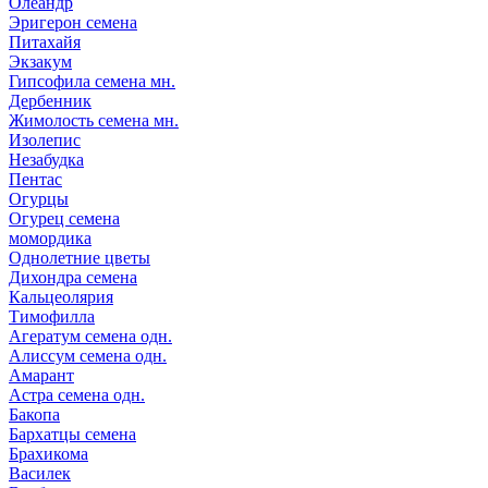
Олеандр
Эригерон семена
Питахайя
Экзакум
Гипсофила семена мн.
Дербенник
Жимолость семена мн.
Изолепис
Незабудка
Пентас
Огурцы
Огурец семена
момордика
Однолетние цветы
Дихондра семена
Кальцеолярия
Тимофилла
Агератум семена одн.
Алиссум семена одн.
Амарант
Астра семена одн.
Бакопа
Бархатцы семена
Брахикома
Василек