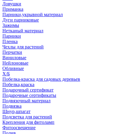
Ловушки
Приманка
Парники,укрывной материал
Дуги парниковые
Зажимы
Нетканый материал
Парники
Пленка
Чехлы для растений
Перчатки
Виниловые
Нейлоновые
Обливные
Х/Б
Побелка-краска для садовых деревьев
Побелка,краска
Подарочный сертификат
Подарочные сертификаты
Подвязочный материал
Подвязка
Шнур,шпагат
Подсветка для растений
Крепления для фитоламп
Фитоосвещение
Полив