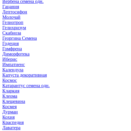
Вербена семена одн.
Гацания
Лептосифон
Молочай
Гелиотроп
Гелихризум
Скабиоза
Георгина Семена
Годеция
Гомфрена
Диморфотека
Иберис
Импатиенс
Календула
Капуста декоративная
Космос
Катарантус семена одн.
Кларкия
Клеома
Клещевина
Космея
Дурман
Кохия
Краспедия
Лаватера