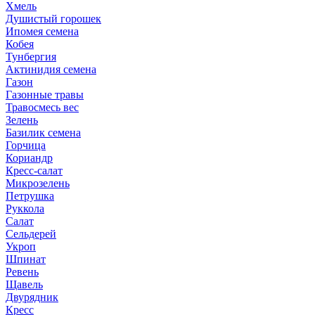
Хмель
Душистый горошек
Ипомея семена
Кобея
Тунбергия
Актинидия семена
Газон
Газонные травы
Травосмесь вес
Зелень
Базилик семена
Горчица
Кориандр
Кресс-салат
Микрозелень
Петрушка
Руккола
Салат
Сельдерей
Укроп
Шпинат
Ревень
Щавель
Двурядник
Кресс