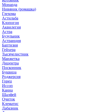
Котовник
Монарда
Нивяник (ромашка)
Глехома
Астильба
Клопогон
Аквилегия
Астра
Бузульник
Астранция
Баптизия
Гейхера
Тысячелистник
Манжетка
Дицентра
Посконник
Буквица
Роджерсия
Горец
Иссоп
Канна
Шалфей
Очиток
Клематис
Лабазник