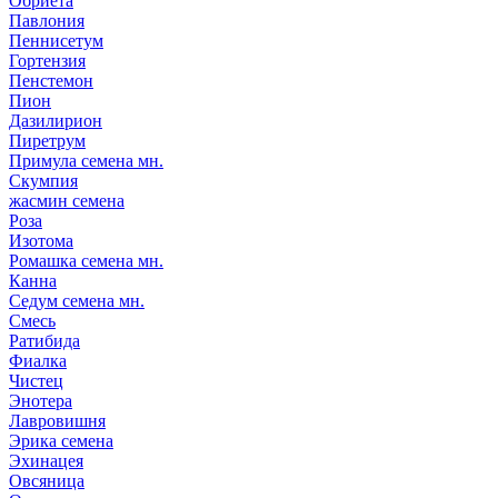
Обриета
Павлония
Пеннисетум
Гортензия
Пенстемон
Пион
Дазилирион
Пиретрум
Примула семена мн.
Скумпия
жасмин семена
Роза
Изотома
Ромашка семена мн.
Канна
Седум семена мн.
Смесь
Ратибида
Фиалка
Чистец
Энотера
Лавровишня
Эрика семена
Эхинацея
Овсяница