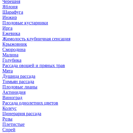
Черешня
Яблоня
Шарафуга
Инжир
Плодовые кустарники
Ирга
Ежевика
Жимолость клубничная сенсация
Крыжовник
Смородина
Малина
Голубика
Рассада овощей и пряных трав
Мята
Душица рассада
Тимьян рассада
Плодовые лианы
Актинидия
Виноград
Рассада однолетних цветов
Колеус
Цинерария рассада
Розы
Плетистые
Спрей