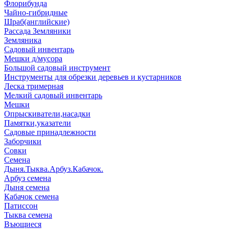
Флорибунда
Чайно-гибридные
Шраб(английские)
Рассада Земляники
Земляника
Садовый инвентарь
Мешки д/мусора
Большой садовый инструмент
Инструменты для обрезки деревьев и кустарников
Леска тримерная
Мелкий садовый инвентарь
Мешки
Опрыскиватели,насадки
Памятки,указатели
Садовые принадлежности
Заборчики
Совки
Семена
Дыня.Тыква.Арбуз.Кабачок.
Арбуз семена
Дыня семена
Кабачок семена
Патиссон
Тыква семена
Въющиеся