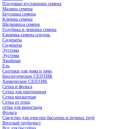
Плодовые кустарники семена
Малина семена
Брусника семена
Клюква семена
Шелковица семена
Голубика и черника семена
Ежевика семена плодов.
Сидераты
Сидераты
Эустома
Эустома
Хвойные
Ель
Септики для дома и дачи
Биологические СЕПТИК
Химические СЕПТИК
Сетка и фольга
Сетка для притенения
Сетка москитная
Сетка от птиц
сетка для винограда
Фольга
Средство для очистки бассеина и печных труб
Веселый трубочист
Все для бассейна