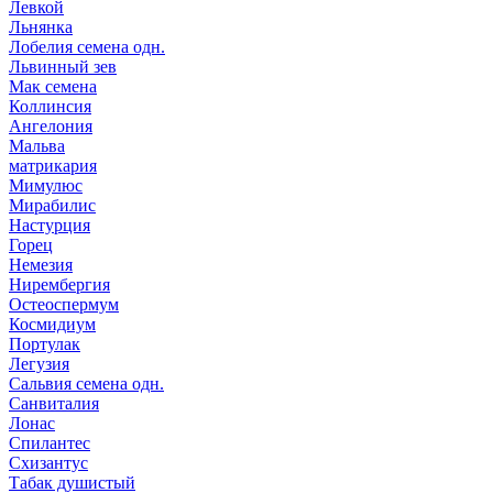
Левкой
Льнянка
Лобелия семена одн.
Львинный зев
Мак семена
Коллинсия
Ангелония
Мальва
матрикария
Мимулюс
Мирабилис
Настурция
Горец
Немезия
Нирембергия
Остеоспермум
Космидиум
Портулак
Легузия
Сальвия семена одн.
Санвиталия
Лонас
Спилантес
Схизантус
Табак душистый