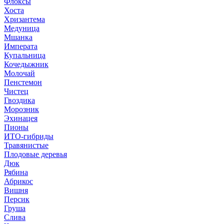
Флоксы
Хоста
Хризантема
Медуница
Мшанка
Императа
Купальница
Кочедыжник
Молочай
Пенстемон
Чистец
Гвоздика
Морозник
Эхинацея
Пионы
ИТО-гибриды
Травянистые
Плодовые деревья
Дюк
Рябина
Абрикос
Вишня
Персик
Груша
Слива