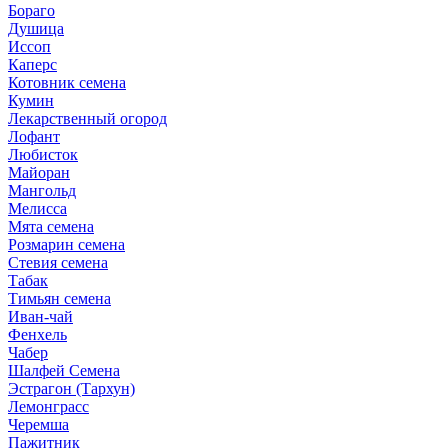
Бораго
Душица
Иссоп
Каперс
Котовник семена
Кумин
Лекарственный огород
Лофант
Любисток
Майоран
Мангольд
Мелисса
Мята семена
Розмарин семена
Стевия семена
Табак
Тимьян семена
Иван-чай
Фенхель
Чабер
Шалфей Семена
Эстрагон (Тархун)
Лемонграсс
Черемша
Пажитник