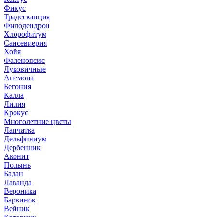
Фикус
Традесканция
Филодендрон
Хлорофитум
Сансевиерия
Хойя
Фаленопсис
Луковичные
Анемона
Бегония
Калла
Лилия
Крокус
Многолетние цветы
Лапчатка
Дельфиниум
Дербенник
Аконит
Полынь
Бадан
Лаванда
Вероника
Барвинок
Вейник