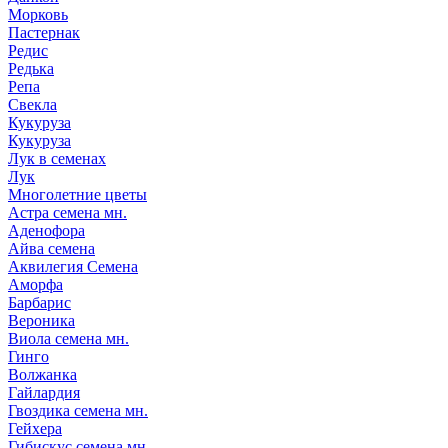
Морковь
Пастернак
Редис
Редька
Репа
Свекла
Кукуруза
Кукуруза
Лук в семенах
Лук
Многолетние цветы
Астра семена мн.
Аденофора
Айва семена
Аквилегия Семена
Аморфа
Барбарис
Вероника
Виола семена мн.
Гинго
Волжанка
Гайлардия
Гвоздика семена мн.
Гейхера
Гибискус семена мн.