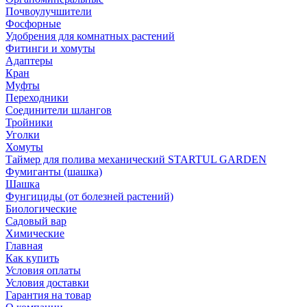
Почвоулучшители
Фосфорные
Удобрения для комнатных растений
Фитинги и хомуты
Адаптеры
Кран
Муфты
Переходники
Соединители шлангов
Тройники
Уголки
Хомуты
Таймер для полива механический STARTUL GARDEN
Фумиганты (шашка)
Шашка
Фунгициды (от болезней растений)
Биологические
Садовый вар
Химические
Главная
Как купить
Условия оплаты
Условия доставки
Гарантия на товар