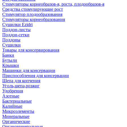
Стимуляторы корнеобразов-я, роста, плодообразов-я
Средства стимулирующие рост
Стимулятор плодообразования
Стимуляторы корнеобразования
Сушилки Ezidri
Поддон-листы
Поддон-сетки
Поддоны
Сушилки
Товары для консервирования
Банки
Бутыли
Крышки
Машинки для консервации
Приспособления для консервации
Щепа для копчения
Уголь,щепа,розжиг
Удобрения
Азотные
Бактериальные
Калийные
Микроэлементы
Минеральные
Органические
Органоминеральные