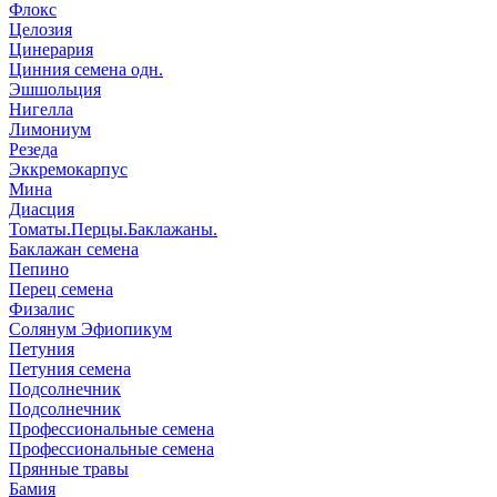
Флокс
Целозия
Цинерария
Цинния семена одн.
Эшшольция
Нигелла
Лимониум
Резеда
Эккремокарпус
Мина
Диасция
Томаты.Перцы.Баклажаны.
Баклажан семена
Пепино
Перец семена
Физалис
Солянум Эфиопикум
Петуния
Петуния семена
Подсолнечник
Подсолнечник
Профессиональные семена
Профессиональные семена
Прянные травы
Бамия