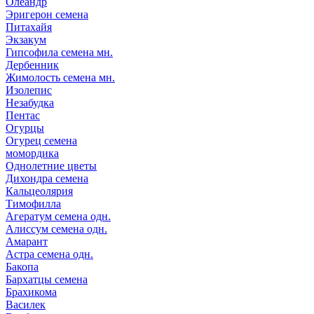
Олеандр
Эригерон семена
Питахайя
Экзакум
Гипсофила семена мн.
Дербенник
Жимолость семена мн.
Изолепис
Незабудка
Пентас
Огурцы
Огурец семена
момордика
Однолетние цветы
Дихондра семена
Кальцеолярия
Тимофилла
Агератум семена одн.
Алиссум семена одн.
Амарант
Астра семена одн.
Бакопа
Бархатцы семена
Брахикома
Василек