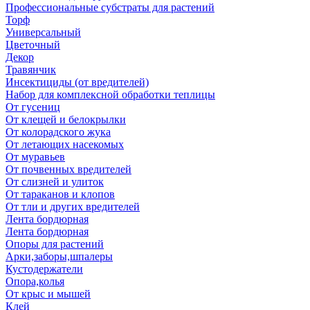
Профессиональные субстраты для растений
Торф
Универсальный
Цветочный
Декор
Травянчик
Инсектициды (от вредителей)
Набор для комплексной обработки теплицы
От гусениц
От клещей и белокрылки
От колорадского жука
От летающих насекомых
От муравьев
От почвенных вредителей
От слизней и улиток
От тараканов и клопов
От тли и других вредителей
Лента бордюрная
Лента бордюрная
Опоры для растений
Арки,заборы,шпалеры
Кустодержатели
Опора,колья
От крыс и мышей
Клей