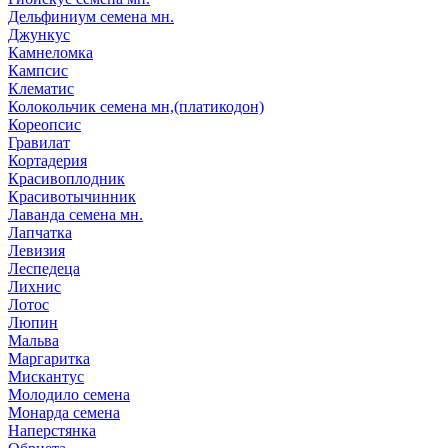
Дельфиниум семена мн.
Джункус
Камнеломка
Кампсис
Клематис
Колокольчик семена мн,(платикодон)
Кореопсис
Гравилат
Кортадерия
Красивоплодник
Красивотычинник
Лаванда семена мн.
Лапчатка
Левизия
Леспедеца
Лихнис
Лотос
Люпин
Мальва
Маргаритка
Мискантус
Молодило семена
Монарда семена
Наперстянка