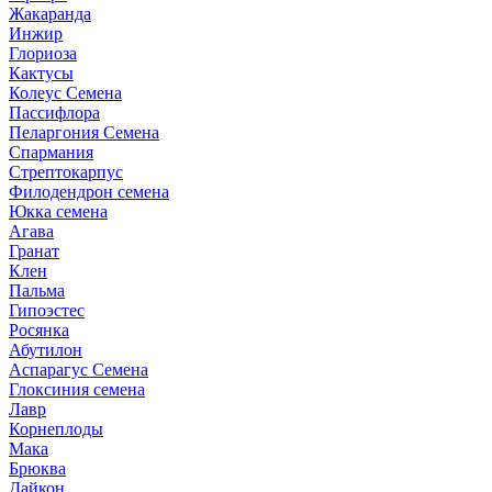
Жакаранда
Инжир
Глориоза
Кактусы
Колеус Семена
Пассифлора
Пеларгония Семена
Спармания
Стрептокарпус
Филодендрон семена
Юкка семена
Агава
Гранат
Клен
Пальма
Гипоэстес
Росянка
Абутилон
Аспарагус Семена
Глоксиния семена
Лавр
Корнеплоды
Мака
Брюква
Дайкон