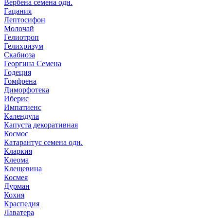
Вербена семена одн.
Гацания
Лептосифон
Молочай
Гелиотроп
Гелихризум
Скабиоза
Георгина Семена
Годеция
Гомфрена
Диморфотека
Иберис
Импатиенс
Календула
Капуста декоративная
Космос
Катарантус семена одн.
Кларкия
Клеома
Клещевина
Космея
Дурман
Кохия
Краспедия
Лаватера