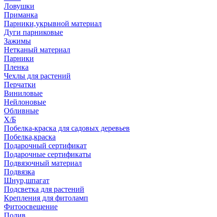
Ловушки
Приманка
Парники,укрывной материал
Дуги парниковые
Зажимы
Нетканый материал
Парники
Пленка
Чехлы для растений
Перчатки
Виниловые
Нейлоновые
Обливные
Х/Б
Побелка-краска для садовых деревьев
Побелка,краска
Подарочный сертификат
Подарочные сертификаты
Подвязочный материал
Подвязка
Шнур,шпагат
Подсветка для растений
Крепления для фитоламп
Фитоосвещение
Полив