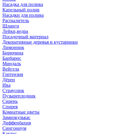
Насадка для полива
Капельный полив
Насадки для полива
Распылитель
Шланги
Лейки,ведра
Посадочный материал
Декоративные деревья и кустарники
Лимонник
Бирючина
Барбарис
Миндаль
Вейгела
Гортензия
Дёрен
Ива
Страусник
Пузыреплодник
Сирень
Спирея
Комнатные цветы
Замиокулькас
Диффенбахия
Сингониум
Кактус