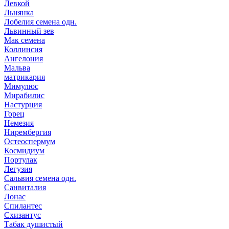
Левкой
Льнянка
Лобелия семена одн.
Львинный зев
Мак семена
Коллинсия
Ангелония
Мальва
матрикария
Мимулюс
Мирабилис
Настурция
Горец
Немезия
Нирембергия
Остеоспермум
Космидиум
Портулак
Легузия
Сальвия семена одн.
Санвиталия
Лонас
Спилантес
Схизантус
Табак душистый