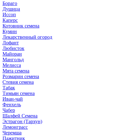
Бораго
Душица
Иссоп
Каперс
Котовник семена
Кумин
Лекарственный огород
Лофант
Любисток
Майоран
Мангольд
Мелисса
Мята семена
Розмарин семена
Стевия семена
Табак
Тимьян семена
Иван-чай
Фенхель
Чабер
Шалфей Семена
Эстрагон (Тархун)
Лемонграсс
Черемша
Пажитник