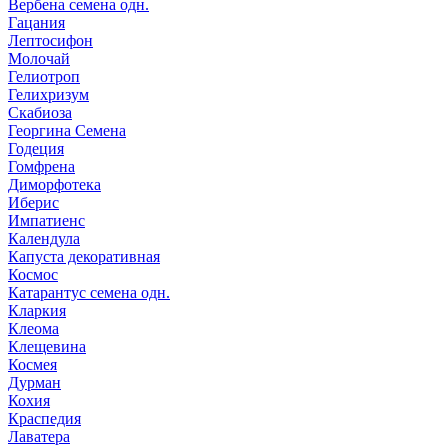
Вербена семена одн.
Гацания
Лептосифон
Молочай
Гелиотроп
Гелихризум
Скабиоза
Георгина Семена
Годеция
Гомфрена
Диморфотека
Иберис
Импатиенс
Календула
Капуста декоративная
Космос
Катарантус семена одн.
Кларкия
Клеома
Клещевина
Космея
Дурман
Кохия
Краспедия
Лаватера