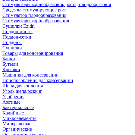
Стимуляторы корнеобразов-я, роста, плодообразов-я
Средства стимулирующие рост
Стимулятор плодообразования
Стимуляторы корнеобразования
Сушилки Ezidri
Поддон-листы
Поддон-сетки
Поддоны
Сушилки
Товары для консервирования
Банки
Бутыли
Крышки
Машинки для консервации
Приспособления для консервации
Щепа для копчения
Уголь,щепа,розжиг
Удобрения
Азотные
Бактериальные
Калийные
Микроэлементы
Минеральные
Органические
Органоминеральные