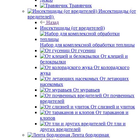
Травянчик
Инсектициды (от
вредителей)
Назад
Инсектициды (от вредителей)
Набор для комплексной обработки теплицы
От гусениц
От клещей и
белокрылки
От колорадского
жука
От летающих
насекомых
От муравьев
От почвенных
вредителей
От слизней и улиток
От тараканов и
клопов
От тли и
других вредителей
Лента бордюрная