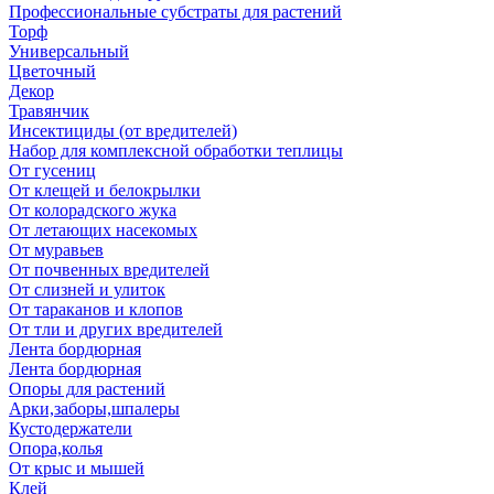
Профессиональные субстраты для растений
Торф
Универсальный
Цветочный
Декор
Травянчик
Инсектициды (от вредителей)
Набор для комплексной обработки теплицы
От гусениц
От клещей и белокрылки
От колорадского жука
От летающих насекомых
От муравьев
От почвенных вредителей
От слизней и улиток
От тараканов и клопов
От тли и других вредителей
Лента бордюрная
Лента бордюрная
Опоры для растений
Арки,заборы,шпалеры
Кустодержатели
Опора,колья
От крыс и мышей
Клей