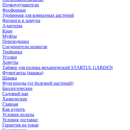
Почвоулучшители
Фосфорные
Удобрения для комнатных растений
Фитинги и хомуты
Адаптеры
Кран
Муфты
Переходники
Соединители шлангов
Тройники
Уголки
Хомуты
Таймер для полива механический STARTUL GARDEN
Фумиганты (шашка)
Шашка
Фунгициды (от болезней растений)
Биологические
Садовый вар
Химические
Главная
Как купить
Условия оплаты
Условия доставки
Гарантия на товар