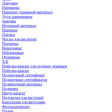
Ловушки
Приманка
Парники,укрывной материал
Дуги парниковые
Зажимы
Нетканый материал
Парники
Пленка
Чехлы для растений
Перчатки
Виниловые
Нейлоновые
Обливные
Х/Б
Побелка-краска для садовых деревьев
Побелка,краска
Подарочный сертификат
Подарочные сертификаты
Подвязочный материал
Подвязка
Шнур,шпагат
Подсветка для растений
Крепления для фитоламп
Фитоосвещение
Полив