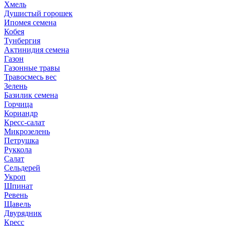
Хмель
Душистый горошек
Ипомея семена
Кобея
Тунбергия
Актинидия семена
Газон
Газонные травы
Травосмесь вес
Зелень
Базилик семена
Горчица
Кориандр
Кресс-салат
Микрозелень
Петрушка
Руккола
Салат
Сельдерей
Укроп
Шпинат
Ревень
Щавель
Двурядник
Кресс