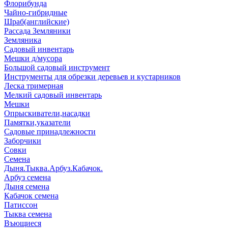
Флорибунда
Чайно-гибридные
Шраб(английские)
Рассада Земляники
Земляника
Садовый инвентарь
Мешки д/мусора
Большой садовый инструмент
Инструменты для обрезки деревьев и кустарников
Леска тримерная
Мелкий садовый инвентарь
Мешки
Опрыскиватели,насадки
Памятки,указатели
Садовые принадлежности
Заборчики
Совки
Семена
Дыня.Тыква.Арбуз.Кабачок.
Арбуз семена
Дыня семена
Кабачок семена
Патиссон
Тыква семена
Въющиеся