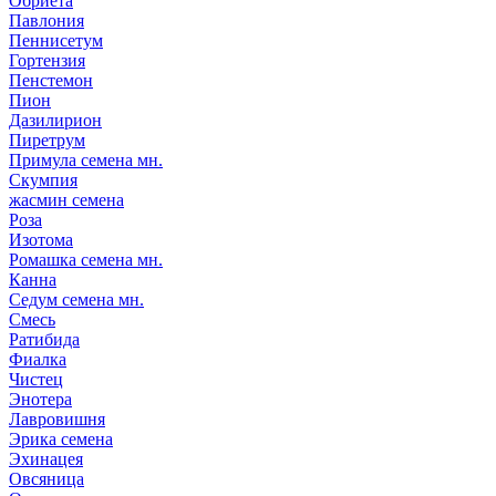
Обриета
Павлония
Пеннисетум
Гортензия
Пенстемон
Пион
Дазилирион
Пиретрум
Примула семена мн.
Скумпия
жасмин семена
Роза
Изотома
Ромашка семена мн.
Канна
Седум семена мн.
Смесь
Ратибида
Фиалка
Чистец
Энотера
Лавровишня
Эрика семена
Эхинацея
Овсяница