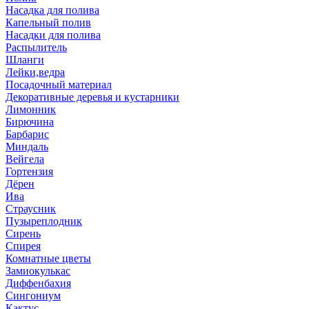
Насадка для полива
Капельный полив
Насадки для полива
Распылитель
Шланги
Лейки,ведра
Посадочный материал
Декоративные деревья и кустарники
Лимонник
Бирючина
Барбарис
Миндаль
Вейгела
Гортензия
Дёрен
Ива
Страусник
Пузыреплодник
Сирень
Спирея
Комнатные цветы
Замиокулькас
Диффенбахия
Сингониум
Кактус