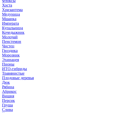
Флоксы
Хоста
Хризантема
Медуница
Мшанка
Императа
Купальница
Кочедыжник
Молочай
Пенстемон
Чистец
Гвоздика
Морозник
Эхинацея
Пионы
ИТО-гибриды
Травянистые
Плодовые деревья
Дюк
Рябина
Абрикос
Вишня
Персик
Груша
Слива