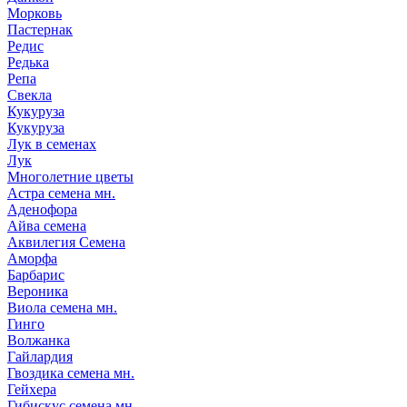
Морковь
Пастернак
Редис
Редька
Репа
Свекла
Кукуруза
Кукуруза
Лук в семенах
Лук
Многолетние цветы
Астра семена мн.
Аденофора
Айва семена
Аквилегия Семена
Аморфа
Барбарис
Вероника
Виола семена мн.
Гинго
Волжанка
Гайлардия
Гвоздика семена мн.
Гейхера
Гибискус семена мн.