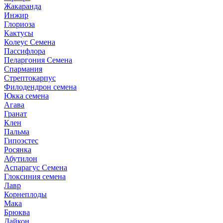
Жакаранда
Инжир
Глориоза
Кактусы
Колеус Семена
Пассифлора
Пеларгония Семена
Спармания
Стрептокарпус
Филодендрон семена
Юкка семена
Агава
Гранат
Клен
Пальма
Гипоэстес
Росянка
Абутилон
Аспарагус Семена
Глоксиния семена
Лавр
Корнеплоды
Мака
Брюква
Дайкон