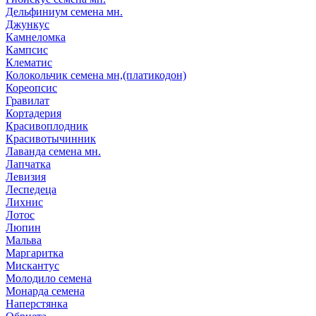
Дельфиниум семена мн.
Джункус
Камнеломка
Кампсис
Клематис
Колокольчик семена мн,(платикодон)
Кореопсис
Гравилат
Кортадерия
Красивоплодник
Красивотычинник
Лаванда семена мн.
Лапчатка
Левизия
Леспедеца
Лихнис
Лотос
Люпин
Мальва
Маргаритка
Мискантус
Молодило семена
Монарда семена
Наперстянка