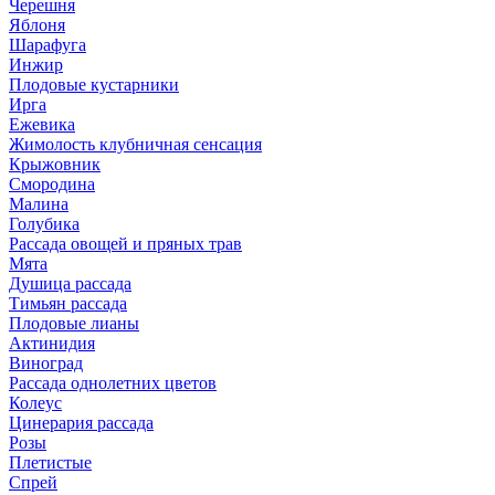
Черешня
Яблоня
Шарафуга
Инжир
Плодовые кустарники
Ирга
Ежевика
Жимолость клубничная сенсация
Крыжовник
Смородина
Малина
Голубика
Рассада овощей и пряных трав
Мята
Душица рассада
Тимьян рассада
Плодовые лианы
Актинидия
Виноград
Рассада однолетних цветов
Колеус
Цинерария рассада
Розы
Плетистые
Спрей