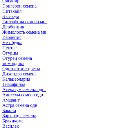
Олеандр
Эригерон семена
Питахайя
Экзакум
Гипсофила семена мн.
Дербенник
Жимолость семена мн.
Изолепис
Незабудка
Пентас
Огурцы
Огурец семена
момордика
Однолетние цветы
Дихондра семена
Кальцеолярия
Тимофилла
Агератум семена одн.
Алиссум семена одн.
Амарант
Астра семена одн.
Бакопа
Бархатцы семена
Брахикома
Василек