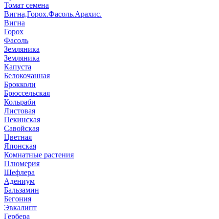
Томат семена
Вигна,Горох.Фасоль.Арахис.
Вигна
Горох
Фасоль
Земляника
Земляника
Капуста
Белокочанная
Брокколи
Брюссельская
Кольраби
Листовая
Пекинская
Савойская
Цветная
Японская
Комнатные растения
Плюмерия
Шефлера
Адениум
Бальзамин
Бегония
Эвкалипт
Гербера