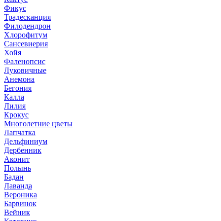
Фикус
Традесканция
Филодендрон
Хлорофитум
Сансевиерия
Хойя
Фаленопсис
Луковичные
Анемона
Бегония
Калла
Лилия
Крокус
Многолетние цветы
Лапчатка
Дельфиниум
Дербенник
Аконит
Полынь
Бадан
Лаванда
Вероника
Барвинок
Вейник