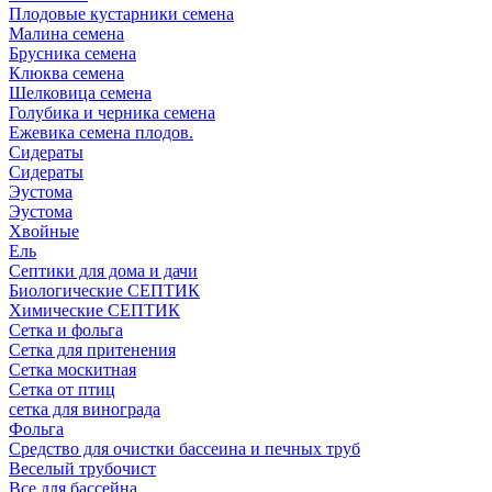
Плодовые кустарники семена
Малина семена
Брусника семена
Клюква семена
Шелковица семена
Голубика и черника семена
Ежевика семена плодов.
Сидераты
Сидераты
Эустома
Эустома
Хвойные
Ель
Септики для дома и дачи
Биологические СЕПТИК
Химические СЕПТИК
Сетка и фольга
Сетка для притенения
Сетка москитная
Сетка от птиц
сетка для винограда
Фольга
Средство для очистки бассеина и печных труб
Веселый трубочист
Все для бассейна