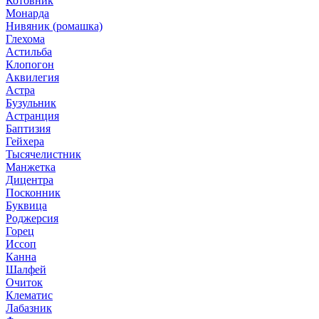
Котовник
Монарда
Нивяник (ромашка)
Глехома
Астильба
Клопогон
Аквилегия
Астра
Бузульник
Астранция
Баптизия
Гейхера
Тысячелистник
Манжетка
Дицентра
Посконник
Буквица
Роджерсия
Горец
Иссоп
Канна
Шалфей
Очиток
Клематис
Лабазник