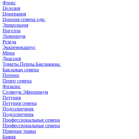
Флокс
Целозия
Цинерария
Цинния семена одн.
Эшшольция
Нигелла
Лимониум
Резеда
Эккремокарпус
Мина
Диасция
Томаты.Перцы.Баклажаны.
Баклажан семена
Пепино
Перец семена
Физалис
Солянум Эфиопикум
Петуния
Петуния семена
Подсолнечник
Подсолнечник
Профессиональные семена
Профессиональные семена
Прянные травы
Бамия