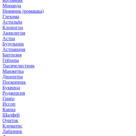
Котовник
Монарда
Нивяник (ромашка)
Глехома
Астильба
Клопогон
Аквилегия
Астра
Бузульник
Астранция
Баптизия
Гейхера
Тысячелистник
Манжетка
Дицентра
Посконник
Буквица
Роджерсия
Горец
Иссоп
Канна
Шалфей
Очиток
Клематис
Лабазник