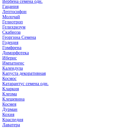
Вербена семена одн.
Гацания
Лептосифон
Молочай
Гелиотроп
Гелихризум
Скабиоза
Георгина Семена
Годеция
Гомфрена
Диморфотека
Иберис
Импатиенс
Календула
Капуста декоративная
Космос
Катарантус семена одн.
Кларкия
Клеома
Клещевина
Космея
Дурман
Кохия
Краспедия
Лаватера