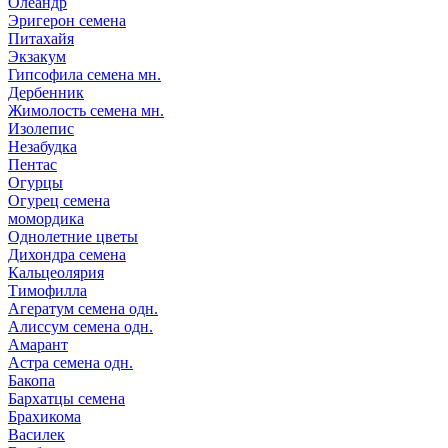
Олеандр
Эригерон семена
Питахайя
Экзакум
Гипсофила семена мн.
Дербенник
Жимолость семена мн.
Изолепис
Незабудка
Пентас
Огурцы
Огурец семена
момордика
Однолетние цветы
Дихондра семена
Кальцеолярия
Тимофилла
Агератум семена одн.
Алиссум семена одн.
Амарант
Астра семена одн.
Бакопа
Бархатцы семена
Брахикома
Василек