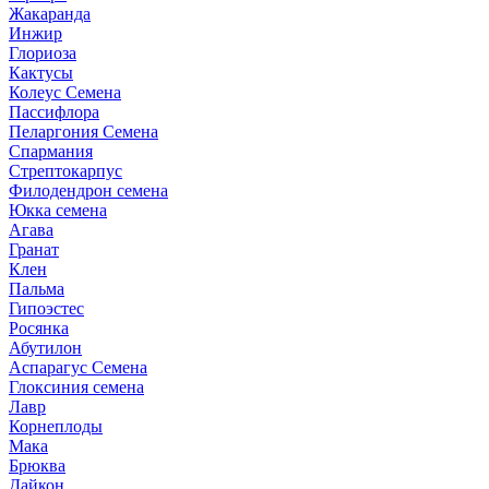
Жакаранда
Инжир
Глориоза
Кактусы
Колеус Семена
Пассифлора
Пеларгония Семена
Спармания
Стрептокарпус
Филодендрон семена
Юкка семена
Агава
Гранат
Клен
Пальма
Гипоэстес
Росянка
Абутилон
Аспарагус Семена
Глоксиния семена
Лавр
Корнеплоды
Мака
Брюква
Дайкон