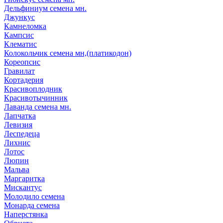
Дельфиниум семена мн.
Джункус
Камнеломка
Кампсис
Клематис
Колокольчик семена мн,(платикодон)
Кореопсис
Гравилат
Кортадерия
Красивоплодник
Красивотычинник
Лаванда семена мн.
Лапчатка
Левизия
Леспедеца
Лихнис
Лотос
Люпин
Мальва
Маргаритка
Мискантус
Молодило семена
Монарда семена
Наперстянка