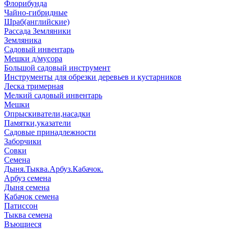
Флорибунда
Чайно-гибридные
Шраб(английские)
Рассада Земляники
Земляника
Садовый инвентарь
Мешки д/мусора
Большой садовый инструмент
Инструменты для обрезки деревьев и кустарников
Леска тримерная
Мелкий садовый инвентарь
Мешки
Опрыскиватели,насадки
Памятки,указатели
Садовые принадлежности
Заборчики
Совки
Семена
Дыня.Тыква.Арбуз.Кабачок.
Арбуз семена
Дыня семена
Кабачок семена
Патиссон
Тыква семена
Въющиеся