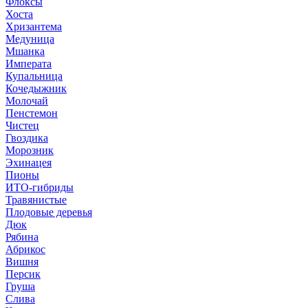
Флоксы
Хоста
Хризантема
Медуница
Мшанка
Императа
Купальница
Кочедыжник
Молочай
Пенстемон
Чистец
Гвоздика
Морозник
Эхинацея
Пионы
ИТО-гибриды
Травянистые
Плодовые деревья
Дюк
Рябина
Абрикос
Вишня
Персик
Груша
Слива