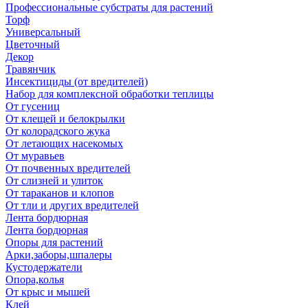
Профессиональные субстраты для растений
Торф
Универсальный
Цветочный
Декор
Травянчик
Инсектициды (от вредителей)
Набор для комплексной обработки теплицы
От гусениц
От клещей и белокрылки
От колорадского жука
От летающих насекомых
От муравьев
От почвенных вредителей
От слизней и улиток
От тараканов и клопов
От тли и других вредителей
Лента бордюрная
Лента бордюрная
Опоры для растений
Арки,заборы,шпалеры
Кустодержатели
Опора,колья
От крыс и мышей
Клей