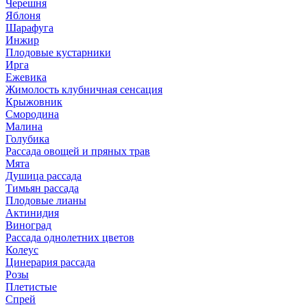
Черешня
Яблоня
Шарафуга
Инжир
Плодовые кустарники
Ирга
Ежевика
Жимолость клубничная сенсация
Крыжовник
Смородина
Малина
Голубика
Рассада овощей и пряных трав
Мята
Душица рассада
Тимьян рассада
Плодовые лианы
Актинидия
Виноград
Рассада однолетних цветов
Колеус
Цинерария рассада
Розы
Плетистые
Спрей