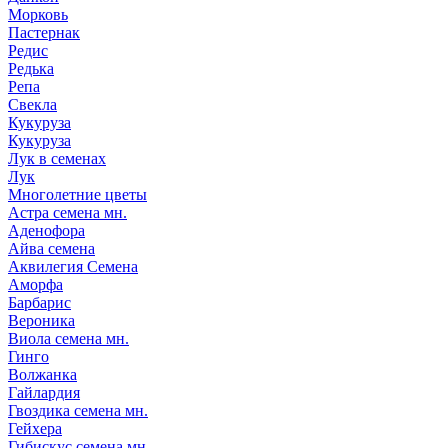
Морковь
Пастернак
Редис
Редька
Репа
Свекла
Кукуруза
Кукуруза
Лук в семенах
Лук
Многолетние цветы
Астра семена мн.
Аденофора
Айва семена
Аквилегия Семена
Аморфа
Барбарис
Вероника
Виола семена мн.
Гинго
Волжанка
Гайлардия
Гвоздика семена мн.
Гейхера
Гибискус семена мн.