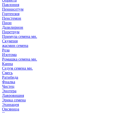
Обриета
Павлония
Пеннисетум
Гортензия
Пенстемон
Пион
Дазилирион
Пиретрум
Примула семена мн.
Скумпия
жасмин семена
Роза
Изотома
Ромашка семена мн.
Канна
Седум семена мн.
Смесь
Ратибида
Фиалка
Чистец
Энотера
Лавровишня
Эрика семена
Эхинацея
Овсяница