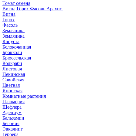
Томат семена
Вигна,Горох.Фасоль.Арахис.
Вигна
Горох
Фасоль
Земляника
Земляника
Капуста
Белокочанная
Брокколи
Брюссельская
Кольраби
Листовая
Пекинская
Савойская
Цветная
Японская
Комнатные растения
Плюмерия
Шефлера
Адениум
Бальзамин
Бегония
Эвкалипт
Гербера