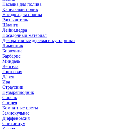
Насадка для полива
Капельный полив
Насадки для полива
Распылитель
Шланги
Лейки,ведра
Посадочный материал
Декоративные деревья и кустарники
Лимонник
Бирючина
Барбарис
Миндаль
Вейгела
Гортензия
Дёрен
Ива
Страусник
Пузыреплодник
Сирень
Спирея
Комнатные цветы
Замиокулькас
Диффенбахия
Сингониум
Кактус