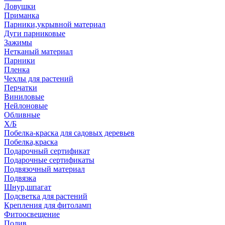
Ловушки
Приманка
Парники,укрывной материал
Дуги парниковые
Зажимы
Нетканый материал
Парники
Пленка
Чехлы для растений
Перчатки
Виниловые
Нейлоновые
Обливные
Х/Б
Побелка-краска для садовых деревьев
Побелка,краска
Подарочный сертификат
Подарочные сертификаты
Подвязочный материал
Подвязка
Шнур,шпагат
Подсветка для растений
Крепления для фитоламп
Фитоосвещение
Полив