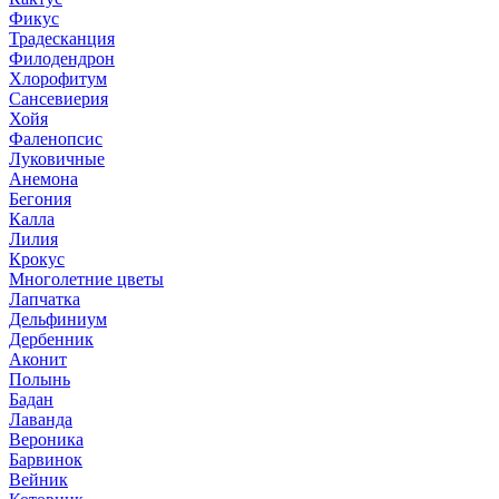
Фикус
Традесканция
Филодендрон
Хлорофитум
Сансевиерия
Хойя
Фаленопсис
Луковичные
Анемона
Бегония
Калла
Лилия
Крокус
Многолетние цветы
Лапчатка
Дельфиниум
Дербенник
Аконит
Полынь
Бадан
Лаванда
Вероника
Барвинок
Вейник