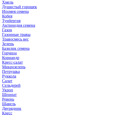
Хмель
Душистый горошек
Ипомея семена
Кобея
Тунбергия
Актинидия семена
Газон
Газонные травы
Травосмесь вес
Зелень
Базилик семена
Горчица
Кориандр
Кресс-салат
Микрозелень
Петрушка
Руккола
Салат
Сельдерей
Укроп
Шпинат
Ревень
Щавель
Двурядник
Кресс