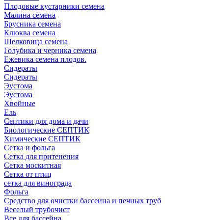
Плодовые кустарники семена
Малина семена
Брусника семена
Клюква семена
Шелковица семена
Голубика и черника семена
Ежевика семена плодов.
Сидераты
Сидераты
Эустома
Эустома
Хвойные
Ель
Септики для дома и дачи
Биологические СЕПТИК
Химические СЕПТИК
Сетка и фольга
Сетка для притенения
Сетка москитная
Сетка от птиц
сетка для винограда
Фольга
Средство для очистки бассеина и печных труб
Веселый трубочист
Все для бассейна