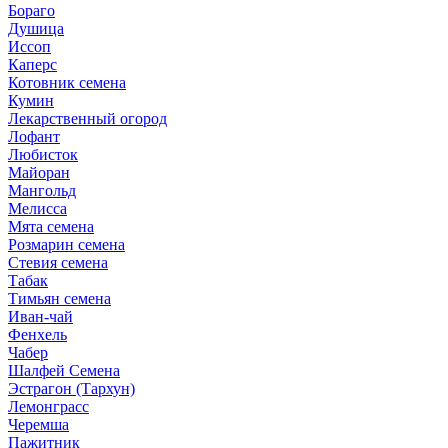
Бораго
Душица
Иссоп
Каперс
Котовник семена
Кумин
Лекарственный огород
Лофант
Любисток
Майоран
Мангольд
Мелисса
Мята семена
Розмарин семена
Стевия семена
Табак
Тимьян семена
Иван-чай
Фенхель
Чабер
Шалфей Семена
Эстрагон (Тархун)
Лемонграсс
Черемша
Пажитник