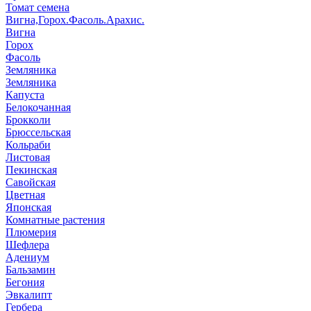
Томат семена
Вигна,Горох.Фасоль.Арахис.
Вигна
Горох
Фасоль
Земляника
Земляника
Капуста
Белокочанная
Брокколи
Брюссельская
Кольраби
Листовая
Пекинская
Савойская
Цветная
Японская
Комнатные растения
Плюмерия
Шефлера
Адениум
Бальзамин
Бегония
Эвкалипт
Гербера