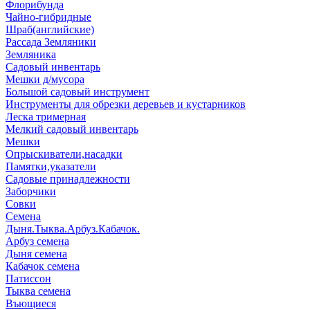
Флорибунда
Чайно-гибридные
Шраб(английские)
Рассада Земляники
Земляника
Садовый инвентарь
Мешки д/мусора
Большой садовый инструмент
Инструменты для обрезки деревьев и кустарников
Леска тримерная
Мелкий садовый инвентарь
Мешки
Опрыскиватели,насадки
Памятки,указатели
Садовые принадлежности
Заборчики
Совки
Семена
Дыня.Тыква.Арбуз.Кабачок.
Арбуз семена
Дыня семена
Кабачок семена
Патиссон
Тыква семена
Въющиеся