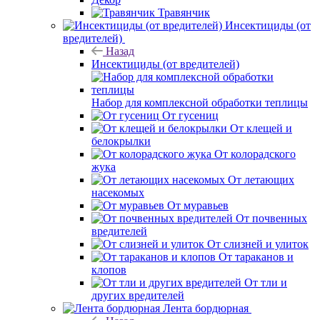
Травянчик
Инсектициды (от
вредителей)
Назад
Инсектициды (от вредителей)
Набор для комплексной обработки теплицы
От гусениц
От клещей и
белокрылки
От колорадского
жука
От летающих
насекомых
От муравьев
От почвенных
вредителей
От слизней и улиток
От тараканов и
клопов
От тли и
других вредителей
Лента бордюрная