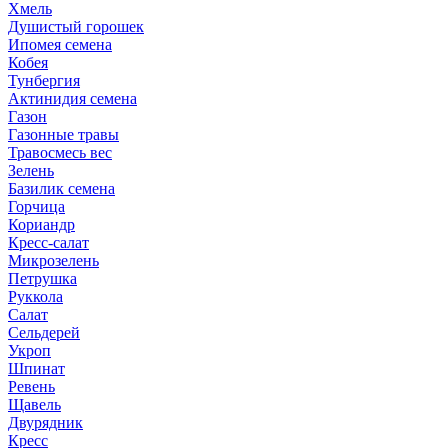
Хмель
Душистый горошек
Ипомея семена
Кобея
Тунбергия
Актинидия семена
Газон
Газонные травы
Травосмесь вес
Зелень
Базилик семена
Горчица
Кориандр
Кресс-салат
Микрозелень
Петрушка
Руккола
Салат
Сельдерей
Укроп
Шпинат
Ревень
Щавель
Двурядник
Кресс