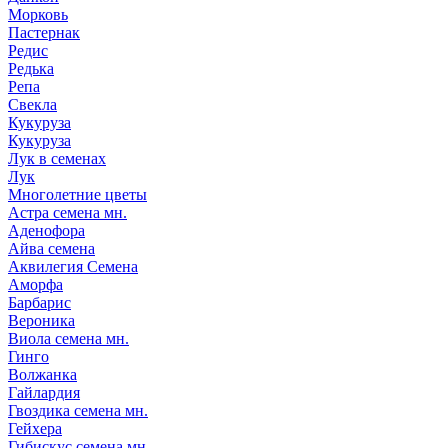
Морковь
Пастернак
Редис
Редька
Репа
Свекла
Кукуруза
Кукуруза
Лук в семенах
Лук
Многолетние цветы
Астра семена мн.
Аденофора
Айва семена
Аквилегия Семена
Аморфа
Барбарис
Вероника
Виола семена мн.
Гинго
Волжанка
Гайлардия
Гвоздика семена мн.
Гейхера
Гибискус семена мн.