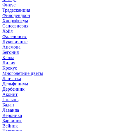
Фикус
Традесканция
Филодендрон
Хлорофитум
Сансевиерия
Хойя
Фаленопсис
Луковичные
Анемона
Бегония
Калла
Лилия
Крокус
Многолетние цветы
Лапчатка
Дельфиниум
Дербенник
Аконит
Полынь
Бадан
Лаванда
Вероника
Барвинок
Вейник