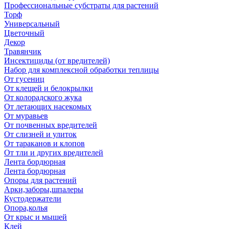
Профессиональные субстраты для растений
Торф
Универсальный
Цветочный
Декор
Травянчик
Инсектициды (от вредителей)
Набор для комплексной обработки теплицы
От гусениц
От клещей и белокрылки
От колорадского жука
От летающих насекомых
От муравьев
От почвенных вредителей
От слизней и улиток
От тараканов и клопов
От тли и других вредителей
Лента бордюрная
Лента бордюрная
Опоры для растений
Арки,заборы,шпалеры
Кустодержатели
Опора,колья
От крыс и мышей
Клей