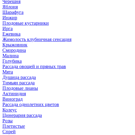
Черешня
Яблоня
Шарафуга
Инжир
Плодовые кустарники
Ирга
Ежевика
Жимолость клубничная сенсация
Крыжовник
Смородина
Малина
Голубика
Рассада овощей и пряных трав
Мята
Душица рассада
Тимьян рассада
Плодовые лианы
Актинидия
Виноград
Рассада однолетних цветов
Колеус
Цинерария рассада
Розы
Плетистые
Спрей