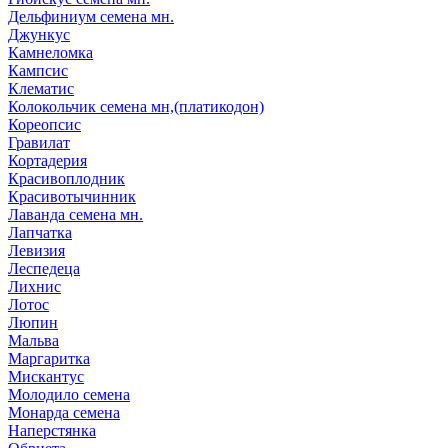
Дельфиниум семена мн.
Джункус
Камнеломка
Кампсис
Клематис
Колокольчик семена мн,(платикодон)
Кореопсис
Гравилат
Кортадерия
Красивоплодник
Красивотычинник
Лаванда семена мн.
Лапчатка
Левизия
Леспедеца
Лихнис
Лотос
Люпин
Мальва
Маргаритка
Мискантус
Молодило семена
Монарда семена
Наперстянка