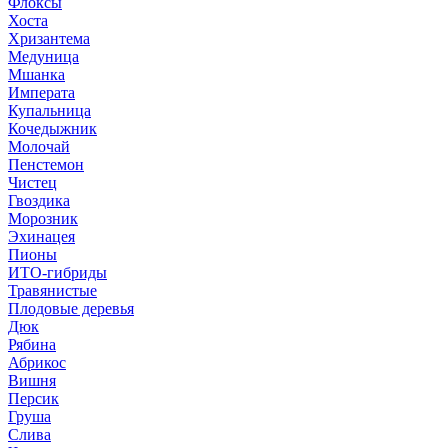
Флоксы
Хоста
Хризантема
Медуница
Мшанка
Императа
Купальница
Кочедыжник
Молочай
Пенстемон
Чистец
Гвоздика
Морозник
Эхинацея
Пионы
ИТО-гибриды
Травянистые
Плодовые деревья
Дюк
Рябина
Абрикос
Вишня
Персик
Груша
Слива