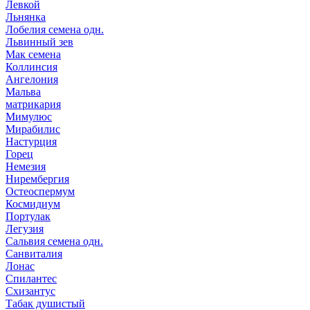
Левкой
Льнянка
Лобелия семена одн.
Львинный зев
Мак семена
Коллинсия
Ангелония
Мальва
матрикария
Мимулюс
Мирабилис
Настурция
Горец
Немезия
Нирембергия
Остеоспермум
Космидиум
Портулак
Легузия
Сальвия семена одн.
Санвиталия
Лонас
Спилантес
Схизантус
Табак душистый