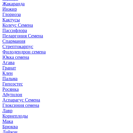
Жакаранда
Инжир
Глориоза
Кактусы
Колеус Семена
Пассифлора
Пеларгония Семена
Спармания
Стрептокарпус
Филодендрон семена
Юкка семена
Агава
Гранат
Клен
Пальма
Гипоэстес
Росянка
Абутилон
Аспарагус Семена
Глоксиния семена
Лавр
Корнеплоды
Мака
Брюква
Дайкон