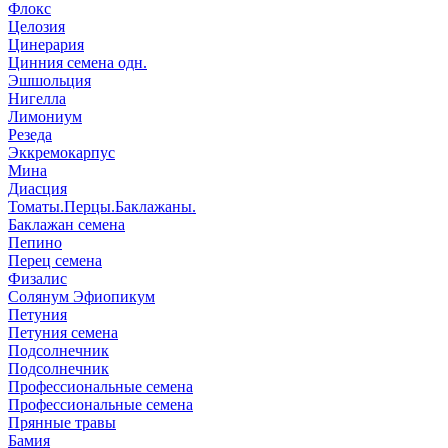
Флокс
Целозия
Цинерария
Цинния семена одн.
Эшшольция
Нигелла
Лимониум
Резеда
Эккремокарпус
Мина
Диасция
Томаты.Перцы.Баклажаны.
Баклажан семена
Пепино
Перец семена
Физалис
Солянум Эфиопикум
Петуния
Петуния семена
Подсолнечник
Подсолнечник
Профессиональные семена
Профессиональные семена
Прянные травы
Бамия