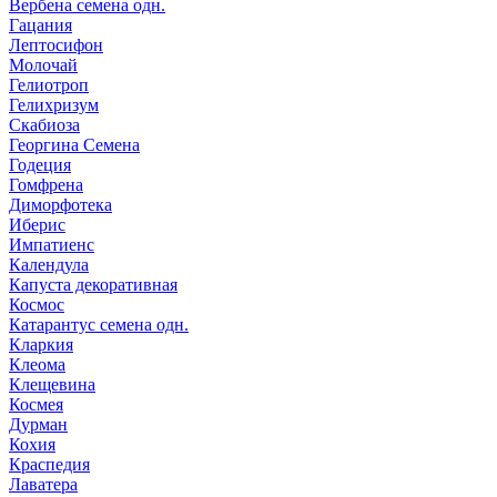
Вербена семена одн.
Гацания
Лептосифон
Молочай
Гелиотроп
Гелихризум
Скабиоза
Георгина Семена
Годеция
Гомфрена
Диморфотека
Иберис
Импатиенс
Календула
Капуста декоративная
Космос
Катарантус семена одн.
Кларкия
Клеома
Клещевина
Космея
Дурман
Кохия
Краспедия
Лаватера