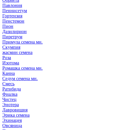
Обриета
Павлония
Пеннисетум
Гортензия
Пенстемон
Пион
Дазилирион
Пиретрум
Примула семена мн.
Скумпия
жасмин семена
Роза
Изотома
Ромашка семена мн.
Канна
Седум семена мн.
Смесь
Ратибида
Фиалка
Чистец
Энотера
Лавровишня
Эрика семена
Эхинацея
Овсяница