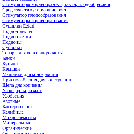
Стимуляторы корнеобразов-я, роста, плодообразов-я
Средства стимулирующие рост
Стимулятор плодообразования
Стимуляторы корнеобразования
Сушилки Ezidri
Поддон-листы
Поддон-сетки
Поддоны
Сушилки
Товары для консервирования
Банки
Бутыли
Крышки
Машинки для консервации
Приспособления для консервации
Щепа для копчения
Уголь,щепа,розжиг
Удобрения
Азотные
Бактериальные
Калийные
Микроэлементы
Минеральные
Органические
Органоминеральные