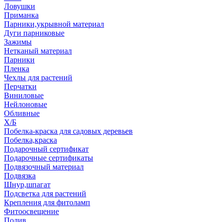
Ловушки
Приманка
Парники,укрывной материал
Дуги парниковые
Зажимы
Нетканый материал
Парники
Пленка
Чехлы для растений
Перчатки
Виниловые
Нейлоновые
Обливные
Х/Б
Побелка-краска для садовых деревьев
Побелка,краска
Подарочный сертификат
Подарочные сертификаты
Подвязочный материал
Подвязка
Шнур,шпагат
Подсветка для растений
Крепления для фитоламп
Фитоосвещение
Полив