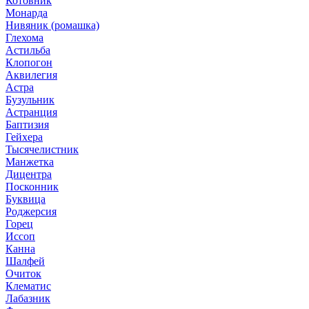
Котовник
Монарда
Нивяник (ромашка)
Глехома
Астильба
Клопогон
Аквилегия
Астра
Бузульник
Астранция
Баптизия
Гейхера
Тысячелистник
Манжетка
Дицентра
Посконник
Буквица
Роджерсия
Горец
Иссоп
Канна
Шалфей
Очиток
Клематис
Лабазник