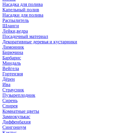
Насадка для полива
Капельный полив
Насадки для полива
Распылитель
Шланги
Лейки,ведра
Посадочный материал
Декоративные деревья и кустарники
Лимонник
Бирючина
Барбарис
Миндаль
Вейгела
Гортензия
Дёрен
Ива
Страусник
Пузыреплодник
Сирень
Спирея
Комнатные цветы
Замиокулькас
Диффенбахия
Сингониум
Кактус