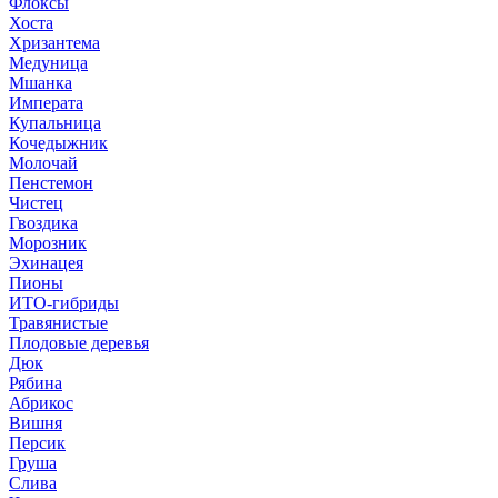
Флоксы
Хоста
Хризантема
Медуница
Мшанка
Императа
Купальница
Кочедыжник
Молочай
Пенстемон
Чистец
Гвоздика
Морозник
Эхинацея
Пионы
ИТО-гибриды
Травянистые
Плодовые деревья
Дюк
Рябина
Абрикос
Вишня
Персик
Груша
Слива