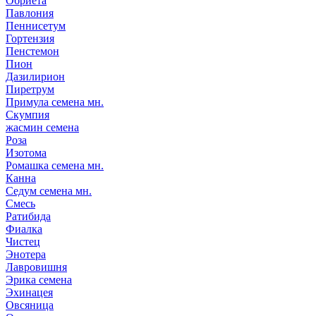
Обриета
Павлония
Пеннисетум
Гортензия
Пенстемон
Пион
Дазилирион
Пиретрум
Примула семена мн.
Скумпия
жасмин семена
Роза
Изотома
Ромашка семена мн.
Канна
Седум семена мн.
Смесь
Ратибида
Фиалка
Чистец
Энотера
Лавровишня
Эрика семена
Эхинацея
Овсяница