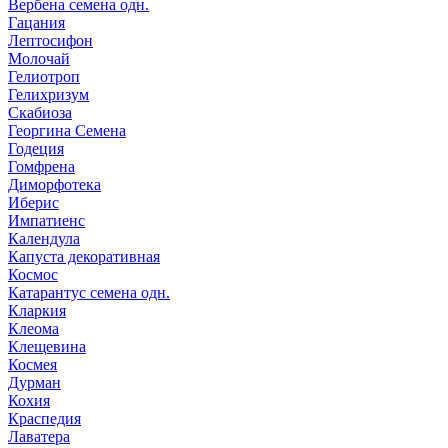
Вербена семена одн.
Гацания
Лептосифон
Молочай
Гелиотроп
Гелихризум
Скабиоза
Георгина Семена
Годеция
Гомфрена
Диморфотека
Иберис
Импатиенс
Календула
Капуста декоративная
Космос
Катарантус семена одн.
Кларкия
Клеома
Клещевина
Космея
Дурман
Кохия
Краспедия
Лаватера