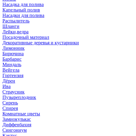
Насадка для полива
Капельный полив
Насадки для полива
Распылитель
Шланги
Лейки,ведра
Посадочный материал
Декоративные деревья и кустарники
Лимонник
Бирючина
Барбарис
Миндаль
Вейгела
Гортензия
Дёрен
Ива
Страусник
Пузыреплодник
Сирень
Спирея
Комнатные цветы
Замиокулькас
Диффенбахия
Сингониум
Кактус