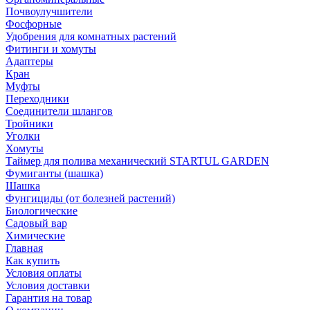
Почвоулучшители
Фосфорные
Удобрения для комнатных растений
Фитинги и хомуты
Адаптеры
Кран
Муфты
Переходники
Соединители шлангов
Тройники
Уголки
Хомуты
Таймер для полива механический STARTUL GARDEN
Фумиганты (шашка)
Шашка
Фунгициды (от болезней растений)
Биологические
Садовый вар
Химические
Главная
Как купить
Условия оплаты
Условия доставки
Гарантия на товар