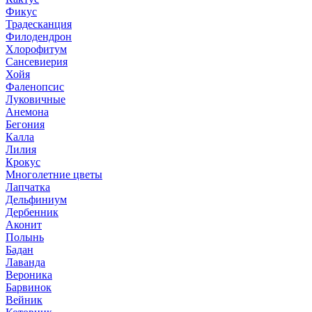
Фикус
Традесканция
Филодендрон
Хлорофитум
Сансевиерия
Хойя
Фаленопсис
Луковичные
Анемона
Бегония
Калла
Лилия
Крокус
Многолетние цветы
Лапчатка
Дельфиниум
Дербенник
Аконит
Полынь
Бадан
Лаванда
Вероника
Барвинок
Вейник