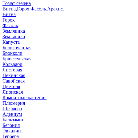
Томат семена
Вигна,Горох.Фасоль.Арахис.
Вигна
Горох
Фасоль
Земляника
Земляника
Капуста
Белокочанная
Брокколи
Брюссельская
Кольраби
Листовая
Пекинская
Савойская
Цветная
Японская
Комнатные растения
Плюмерия
Шефлера
Адениум
Бальзамин
Бегония
Эвкалипт
Гербера