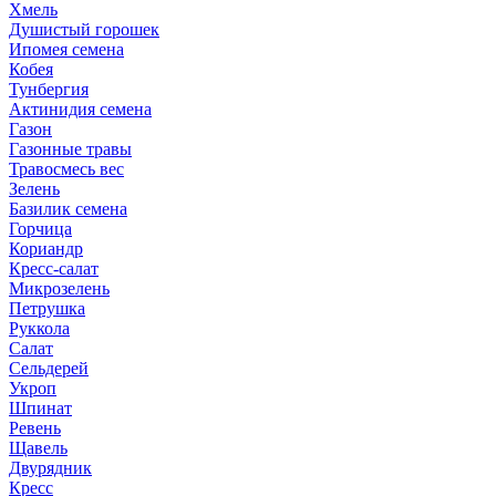
Хмель
Душистый горошек
Ипомея семена
Кобея
Тунбергия
Актинидия семена
Газон
Газонные травы
Травосмесь вес
Зелень
Базилик семена
Горчица
Кориандр
Кресс-салат
Микрозелень
Петрушка
Руккола
Салат
Сельдерей
Укроп
Шпинат
Ревень
Щавель
Двурядник
Кресс