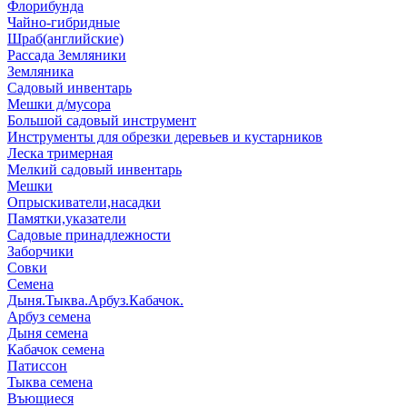
Флорибунда
Чайно-гибридные
Шраб(английские)
Рассада Земляники
Земляника
Садовый инвентарь
Мешки д/мусора
Большой садовый инструмент
Инструменты для обрезки деревьев и кустарников
Леска тримерная
Мелкий садовый инвентарь
Мешки
Опрыскиватели,насадки
Памятки,указатели
Садовые принадлежности
Заборчики
Совки
Семена
Дыня.Тыква.Арбуз.Кабачок.
Арбуз семена
Дыня семена
Кабачок семена
Патиссон
Тыква семена
Въющиеся