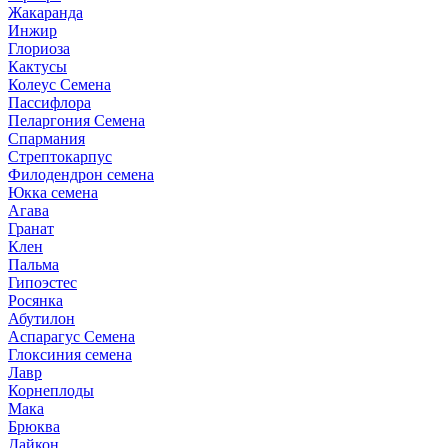
Жакаранда
Инжир
Глориоза
Кактусы
Колеус Семена
Пассифлора
Пеларгония Семена
Спармания
Стрептокарпус
Филодендрон семена
Юкка семена
Агава
Гранат
Клен
Пальма
Гипоэстес
Росянка
Абутилон
Аспарагус Семена
Глоксиния семена
Лавр
Корнеплоды
Мака
Брюква
Дайкон