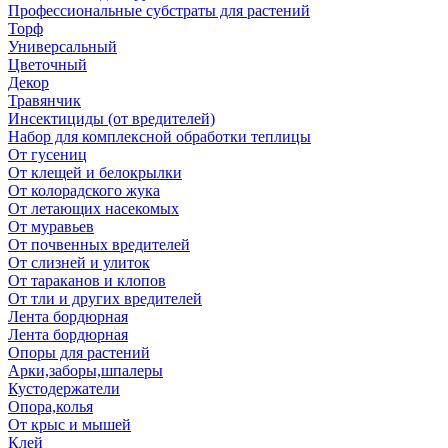
Профессиональные субстраты для растений
Торф
Универсальный
Цветочный
Декор
Травянчик
Инсектициды (от вредителей)
Набор для комплексной обработки теплицы
От гусениц
От клещей и белокрылки
От колорадского жука
От летающих насекомых
От муравьев
От почвенных вредителей
От слизней и улиток
От тараканов и клопов
От тли и других вредителей
Лента бордюрная
Лента бордюрная
Опоры для растений
Арки,заборы,шпалеры
Кустодержатели
Опора,колья
От крыс и мышей
Клей