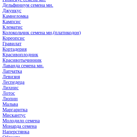
Дельфиниум семена мн.
Джункус
Камнеломка
Кампсис
Клематис
Колокольчик семена мн,(платикодон)
Кореопсис
Гравилат
Кортадерия
Красивоплодник
Красивотычинник
Лаванда семена мн.
Лапчатка
Левизия
Леспедеца
Лихнис
Лотос
Люпин
Мальва
Маргаритка
Мискантус
Молодило семена
Монарда семена
Наперстянка