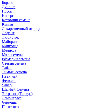
Бораго
Душица
Иссоп
Каперс
Котовник семена
Кумин
Лекарственный огород
Лофант
Любисток
Майоран
Мангольд
Мелисса
Мята семена
Розмарин семена
Стевия семена
Табак
Тимьян семена
Иван-чай
Фенхель
Чабер
Шалфей Семена
Эстрагон (Тархун)
Лемонграсс
Черемша
Пажитник