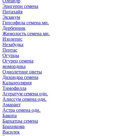
Олеандр
Эригерон семена
Питахайя
Экзакум
Гипсофила семена мн.
Дербенник
Жимолость семена мн.
Изолепис
Незабудка
Пентас
Огурцы
Огурец семена
момордика
Однолетние цветы
Дихондра семена
Кальцеолярия
Тимофилла
Агератум семена одн.
Алиссум семена одн.
Амарант
Астра семена одн.
Бакопа
Бархатцы семена
Брахикома
Василек