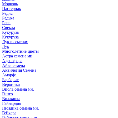
Морковь
Пастернак
Редис
Редька
Репа
Свекла
Кукуруза
Кукуруза
Лук в семенах
Лук
Многолетние цветы
Астра семена мн.
Аденофора
Айва семена
Аквилегия Семена
Аморфа
Барбарис
Вероника
Виола семена мн.
Гинго
Волжанка
Гайлардия
Гвоздика семена мн.
Гейхера
Гибискус семена мн.