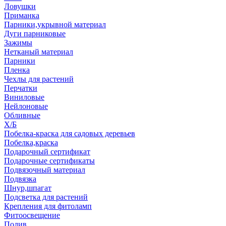
Ловушки
Приманка
Парники,укрывной материал
Дуги парниковые
Зажимы
Нетканый материал
Парники
Пленка
Чехлы для растений
Перчатки
Виниловые
Нейлоновые
Обливные
Х/Б
Побелка-краска для садовых деревьев
Побелка,краска
Подарочный сертификат
Подарочные сертификаты
Подвязочный материал
Подвязка
Шнур,шпагат
Подсветка для растений
Крепления для фитоламп
Фитоосвещение
Полив