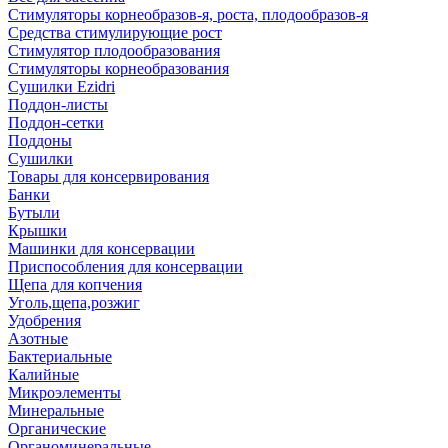
Стимуляторы корнеобразов-я, роста, плодообразов-я
Средства стимулирующие рост
Стимулятор плодообразования
Стимуляторы корнеобразования
Сушилки Ezidri
Поддон-листы
Поддон-сетки
Поддоны
Сушилки
Товары для консервирования
Банки
Бутыли
Крышки
Машинки для консервации
Приспособления для консервации
Щепа для копчения
Уголь,щепа,розжиг
Удобрения
Азотные
Бактериальные
Калийные
Микроэлементы
Минеральные
Органические
Органоминеральные