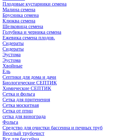
Плодовые кустарники семена
Малина семена
Брусника семена
Клюква семена
Шелковица семена
Голубика и черника семена
Ежевика семена плодов.
Сидераты
Сидераты
Эустома
Эустома
Хвойные
Ель
Септики для дома и дачи
Биологические СЕПТИК
Химические СЕПТИК
Сетка и фольга
Сетка для притенения
Сетка москитная
Сетка от птиц
сетка для винограда
Фольга
Средство для очистки бассеина и печных труб
Веселый трубочист
Все для бассейна