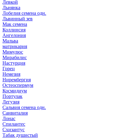
Левкой
Льнянка
Лобелия семена одн.
Львинный зев
Мак семена
Коллинсия
Ангелония
Мальва
матрикария
Мимулюс
Мирабилис
Настурция
Горец
Немезия
Нирембергия
Остеоспермум
Космидиум
Портулак
Легузия
Сальвия семена одн.
Санвиталия
Лонас
Спилантес
Схизантус
Табак душистый