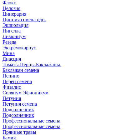
Флокс
Целозия
Цинерария
Цинния семена одн.
Эшшольция
Нигелла
Лимониум
Резеда
Эккремокарпус
Мина
Диасция
Томаты.Перцы.Баклажаны.
Баклажан семена
Пепино
Перец семена
Физалис
Солянум Эфиопикум
Петуния
Петуния семена
Подсолнечник
Подсолнечник
Профессиональные семена
Профессиональные семена
Прянные травы
Бамия