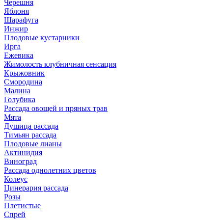
Черешня
Яблоня
Шарафуга
Инжир
Плодовые кустарники
Ирга
Ежевика
Жимолость клубничная сенсация
Крыжовник
Смородина
Малина
Голубика
Рассада овощей и пряных трав
Мята
Душица рассада
Тимьян рассада
Плодовые лианы
Актинидия
Виноград
Рассада однолетних цветов
Колеус
Цинерария рассада
Розы
Плетистые
Спрей