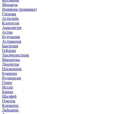
Котовник
Монарда
Нивяник (ромашка)
Глехома
Астильба
Клопогон
Аквилегия
Астра
Бузульник
Астранция
Баптизия
Гейхера
Тысячелистник
Манжетка
Дицентра
Посконник
Буквица
Роджерсия
Горец
Иссоп
Канна
Шалфей
Очиток
Клематис
Лабазник