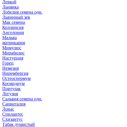
Левкой
Льнянка
Лобелия семена одн.
Львинный зев
Мак семена
Коллинсия
Ангелония
Мальва
матрикария
Мимулюс
Мирабилис
Настурция
Горец
Немезия
Нирембергия
Остеоспермум
Космидиум
Портулак
Легузия
Сальвия семена одн.
Санвиталия
Лонас
Спилантес
Схизантус
Табак душистый