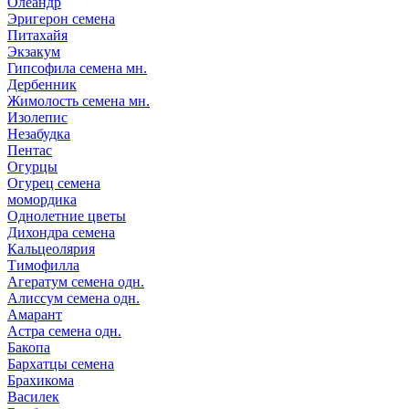
Олеандр
Эригерон семена
Питахайя
Экзакум
Гипсофила семена мн.
Дербенник
Жимолость семена мн.
Изолепис
Незабудка
Пентас
Огурцы
Огурец семена
момордика
Однолетние цветы
Дихондра семена
Кальцеолярия
Тимофилла
Агератум семена одн.
Алиссум семена одн.
Амарант
Астра семена одн.
Бакопа
Бархатцы семена
Брахикома
Василек