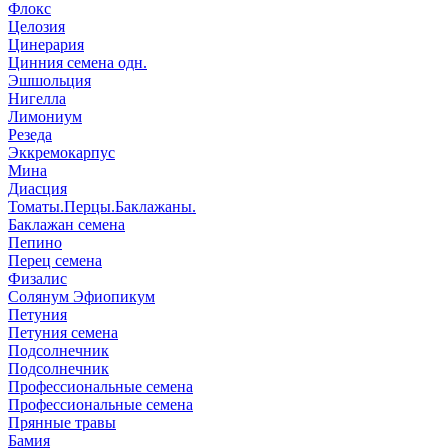
Флокс
Целозия
Цинерария
Цинния семена одн.
Эшшольция
Нигелла
Лимониум
Резеда
Эккремокарпус
Мина
Диасция
Томаты.Перцы.Баклажаны.
Баклажан семена
Пепино
Перец семена
Физалис
Солянум Эфиопикум
Петуния
Петуния семена
Подсолнечник
Подсолнечник
Профессиональные семена
Профессиональные семена
Прянные травы
Бамия