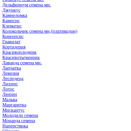
Дельфиниум семена мн.
Джункус
Камнеломка
Кампсис
Клематис
Колокольчик семена мн,(платикодон)
Кореопсис
Гравилат
Кортадерия
Красивоплодник
Красивотычинник
Лаванда семена мн.
Лапчатка
Левизия
Леспедеца
Лихнис
Лотос
Люпин
Мальва
Маргаритка
Мискантус
Молодило семена
Монарда семена
Наперстянка