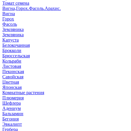
Томат семена
Вигна,Горох.Фасоль.Арахис.
Вигна
Горох
Фасоль
Земляника
Земляника
Капуста
Белокочанная
Брокколи
Брюссельская
Кольраби
Листовая
Пекинская
Савойская
Цветная
Японская
Комнатные растения
Плюмерия
Шефлера
Адениум
Бальзамин
Бегония
Эвкалипт
Гербера