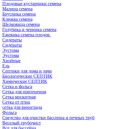
Плодовые кустарники семена
Малина семена
Брусника семена
Клюква семена
Шелковица семена
Голубика и черника семена
Ежевика семена плодов.
Сидераты
Сидераты
Эустома
Эустома
Хвойные
Ель
Септики для дома и дачи
Биологические СЕПТИК
Химические СЕПТИК
Сетка и фольга
Сетка для притенения
Сетка москитная
Сетка от птиц
сетка для винограда
Фольга
Средство для очистки бассеина и печных труб
Веселый трубочист
Все для бассейна