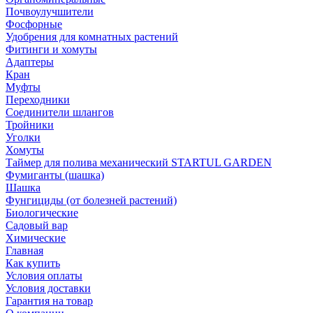
Почвоулучшители
Фосфорные
Удобрения для комнатных растений
Фитинги и хомуты
Адаптеры
Кран
Муфты
Переходники
Соединители шлангов
Тройники
Уголки
Хомуты
Таймер для полива механический STARTUL GARDEN
Фумиганты (шашка)
Шашка
Фунгициды (от болезней растений)
Биологические
Садовый вар
Химические
Главная
Как купить
Условия оплаты
Условия доставки
Гарантия на товар