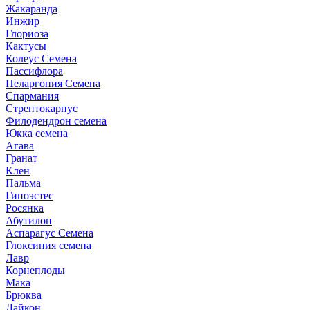
Жакаранда
Инжир
Глориоза
Кактусы
Колеус Семена
Пассифлора
Пеларгония Семена
Спармания
Стрептокарпус
Филодендрон семена
Юкка семена
Агава
Гранат
Клен
Пальма
Гипоэстес
Росянка
Абутилон
Аспарагус Семена
Глоксиния семена
Лавр
Корнеплоды
Мака
Брюква
Дайкон