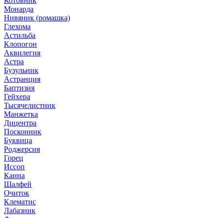
Котовник
Монарда
Нивяник (ромашка)
Глехома
Астильба
Клопогон
Аквилегия
Астра
Бузульник
Астранция
Баптизия
Гейхера
Тысячелистник
Манжетка
Дицентра
Посконник
Буквица
Роджерсия
Горец
Иссоп
Канна
Шалфей
Очиток
Клематис
Лабазник