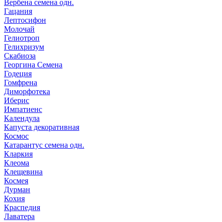
Вербена семена одн.
Гацания
Лептосифон
Молочай
Гелиотроп
Гелихризум
Скабиоза
Георгина Семена
Годеция
Гомфрена
Диморфотека
Иберис
Импатиенс
Календула
Капуста декоративная
Космос
Катарантус семена одн.
Кларкия
Клеома
Клещевина
Космея
Дурман
Кохия
Краспедия
Лаватера