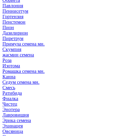
Обриета
Павлония
Пеннисетум
Гортензия
Пенстемон
Пион
Дазилирион
Пиретрум
Примула семена мн.
Скумпия
жасмин семена
Роза
Изотома
Ромашка семена мн.
Канна
Седум семена мн.
Смесь
Ратибида
Фиалка
Чистец
Энотера
Лавровишня
Эрика семена
Эхинацея
Овсяница