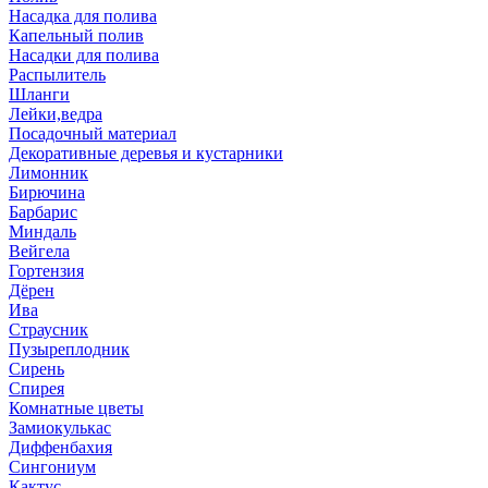
Насадка для полива
Капельный полив
Насадки для полива
Распылитель
Шланги
Лейки,ведра
Посадочный материал
Декоративные деревья и кустарники
Лимонник
Бирючина
Барбарис
Миндаль
Вейгела
Гортензия
Дёрен
Ива
Страусник
Пузыреплодник
Сирень
Спирея
Комнатные цветы
Замиокулькас
Диффенбахия
Сингониум
Кактус