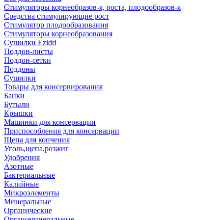
Стимуляторы корнеобразов-я, роста, плодообразов-я
Средства стимулирующие рост
Стимулятор плодообразования
Стимуляторы корнеобразования
Сушилки Ezidri
Поддон-листы
Поддон-сетки
Поддоны
Сушилки
Товары для консервирования
Банки
Бутыли
Крышки
Машинки для консервации
Приспособления для консервации
Щепа для копчения
Уголь,щепа,розжиг
Удобрения
Азотные
Бактериальные
Калийные
Микроэлементы
Минеральные
Органические
Органоминеральные