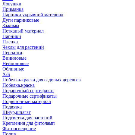
Ловушки
Приманка
Парники,укрывной материал
Дуги парниковые
Зажимы
Нетканый материал
Парники
Пленка
Чехлы для растений
Перчатки
Виниловые
Нейлоновые
Обливные
Х/Б
Побелка-краска для садовых деревьев
Побелка,краска
Подарочный сертификат
Подарочные сертификаты
Подвязочный материал
Подвязка
Шнур,шпагат
Подсветка для растений
Крепления для фитоламп
Фитоосвещение
Полив