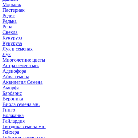
Морковь
Пастернак
Редис
Редька
Репа
Свекла
Кукуруза
Кукуруза
Лук в семенах
Лук
Многолетние цветы
Астра семена мн.
Аденофора
Айва семена
Аквилегия Семена
Аморфа
Барбарис
Вероника
Виола семена мн.
Гинго
Волжанка
Гайлардия
Гвоздика семена мн.
Гейхера
Гибискус семена мн.