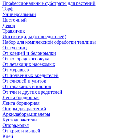
Профессиональные субстраты для растений
Торф
Универсальный
Цветочный
Декор
Травянчик
Инсектициды (от вредителей)
Набор для комплексной обработки теплицы
От гусениц
От клещей и белокрылки
От колорадского жука
От летающих насекомых
От муравьев
От почвенных вредителей
От слизней и улиток
От тараканов и клопов
От тли и других вредителей
Лента бордюрная
Лента бордюрная
Опоры для растений
Арки,заборы,шпалеры
Кустодержатели
Опора,колья
От крыс и мышей
Клей