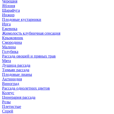
Черешня
Яблоня
Шарафуга
Инжир
Плодовые кустарники
Ирга
Ежевика
Жимолость клубничная сенсация
Крыжовник
Смородина
Малина
Голубика
Рассада овощей и пряных трав
Мята
Душица рассада
Тимьян рассада
Плодовые лианы
Актинидия
Виноград
Рассада однолетних цветов
Колеус
Цинерария рассада
Розы
Плетистые
Спрей