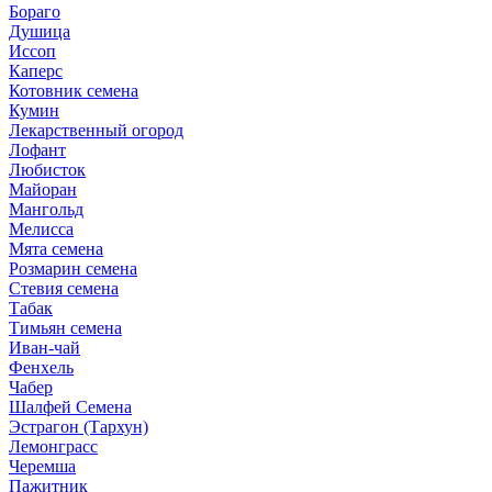
Бораго
Душица
Иссоп
Каперс
Котовник семена
Кумин
Лекарственный огород
Лофант
Любисток
Майоран
Мангольд
Мелисса
Мята семена
Розмарин семена
Стевия семена
Табак
Тимьян семена
Иван-чай
Фенхель
Чабер
Шалфей Семена
Эстрагон (Тархун)
Лемонграсс
Черемша
Пажитник