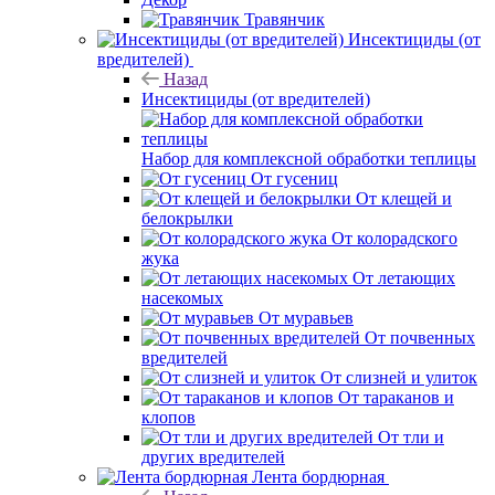
Травянчик
Инсектициды (от
вредителей)
Назад
Инсектициды (от вредителей)
Набор для комплексной обработки теплицы
От гусениц
От клещей и
белокрылки
От колорадского
жука
От летающих
насекомых
От муравьев
От почвенных
вредителей
От слизней и улиток
От тараканов и
клопов
От тли и
других вредителей
Лента бордюрная