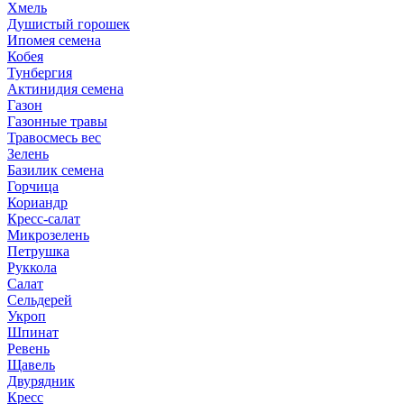
Хмель
Душистый горошек
Ипомея семена
Кобея
Тунбергия
Актинидия семена
Газон
Газонные травы
Травосмесь вес
Зелень
Базилик семена
Горчица
Кориандр
Кресс-салат
Микрозелень
Петрушка
Руккола
Салат
Сельдерей
Укроп
Шпинат
Ревень
Щавель
Двурядник
Кресс