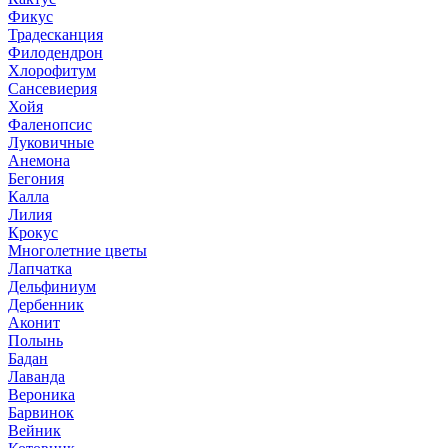
Фикус
Традесканция
Филодендрон
Хлорофитум
Сансевиерия
Хойя
Фаленопсис
Луковичные
Анемона
Бегония
Калла
Лилия
Крокус
Многолетние цветы
Лапчатка
Дельфиниум
Дербенник
Аконит
Полынь
Бадан
Лаванда
Вероника
Барвинок
Вейник