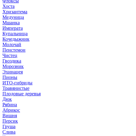
Флоксы
Хоста
Хризантема
Медуница
Мшанка
Императа
Купальница
Кочедыжник
Молочай
Пенстемон
Чистец
Гвоздика
Морозник
Эхинацея
Пионы
ИТО-гибриды
Травянистые
Плодовые деревья
Дюк
Рябина
Абрикос
Вишня
Персик
Груша
Слива