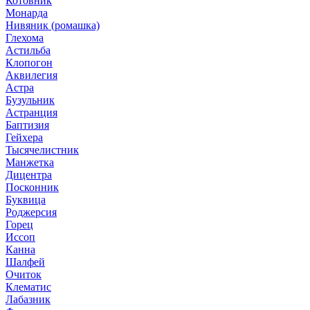
Котовник
Монарда
Нивяник (ромашка)
Глехома
Астильба
Клопогон
Аквилегия
Астра
Бузульник
Астранция
Баптизия
Гейхера
Тысячелистник
Манжетка
Дицентра
Посконник
Буквица
Роджерсия
Горец
Иссоп
Канна
Шалфей
Очиток
Клематис
Лабазник