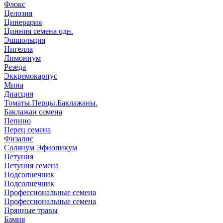
Флокс
Целозия
Цинерария
Цинния семена одн.
Эшшольция
Нигелла
Лимониум
Резеда
Эккремокарпус
Мина
Диасция
Томаты.Перцы.Баклажаны.
Баклажан семена
Пепино
Перец семена
Физалис
Солянум Эфиопикум
Петуния
Петуния семена
Подсолнечник
Подсолнечник
Профессиональные семена
Профессиональные семена
Прянные травы
Бамия