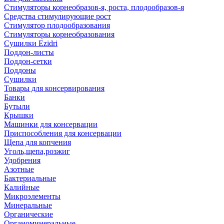
Стимуляторы корнеобразов-я, роста, плодообразов-я
Средства стимулирующие рост
Стимулятор плодообразования
Стимуляторы корнеобразования
Сушилки Ezidri
Поддон-листы
Поддон-сетки
Поддоны
Сушилки
Товары для консервирования
Банки
Бутыли
Крышки
Машинки для консервации
Приспособления для консервации
Щепа для копчения
Уголь,щепа,розжиг
Удобрения
Азотные
Бактериальные
Калийные
Микроэлементы
Минеральные
Органические
Органоминеральные