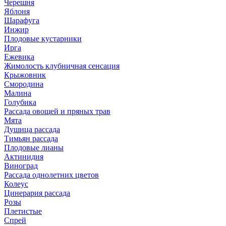
Черешня
Яблоня
Шарафуга
Инжир
Плодовые кустарники
Ирга
Ежевика
Жимолость клубничная сенсация
Крыжовник
Смородина
Малина
Голубика
Рассада овощей и пряных трав
Мята
Душица рассада
Тимьян рассада
Плодовые лианы
Актинидия
Виноград
Рассада однолетних цветов
Колеус
Цинерария рассада
Розы
Плетистые
Спрей