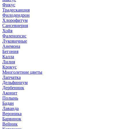
Фикус
Традесканция
Филодендрон
Хлорофитум
Сансевиерия
Хойя
Фаленопсис
Луковичные
Анемона
Бегония
Калла
Лилия
Крокус
Многолетние цветы
Лапчатка
Дельфиниум
Дербенник
Аконит
Полынь
Бадан
Лаванда
Вероника
Барвинок
Вейник