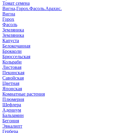
Томат семена
Вигна,Горох.Фасоль.Арахис.
Вигна
Горох
Фасоль
Земляника
Земляника
Капуста
Белокочанная
Брокколи
Брюссельская
Кольраби
Листовая
Пекинская
Савойская
Цветная
Японская
Комнатные растения
Плюмерия
Шефлера
Адениум
Бальзамин
Бегония
Эвкалипт
Гербера