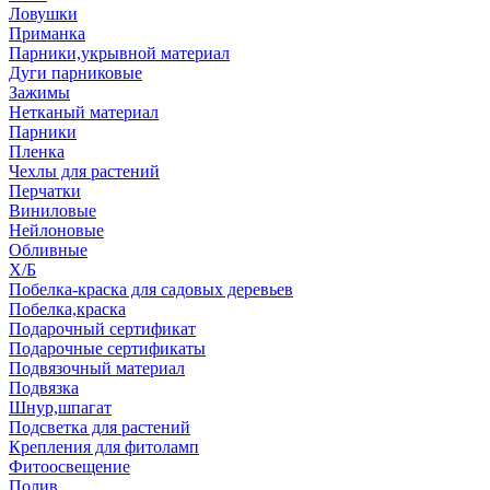
Ловушки
Приманка
Парники,укрывной материал
Дуги парниковые
Зажимы
Нетканый материал
Парники
Пленка
Чехлы для растений
Перчатки
Виниловые
Нейлоновые
Обливные
Х/Б
Побелка-краска для садовых деревьев
Побелка,краска
Подарочный сертификат
Подарочные сертификаты
Подвязочный материал
Подвязка
Шнур,шпагат
Подсветка для растений
Крепления для фитоламп
Фитоосвещение
Полив