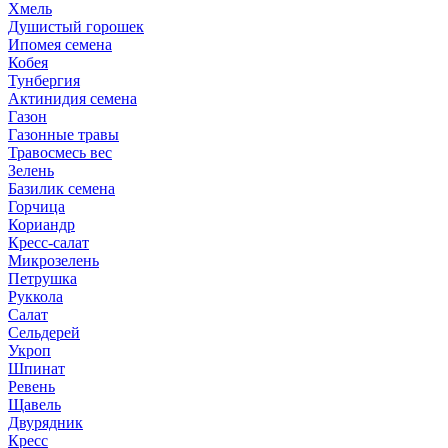
Хмель
Душистый горошек
Ипомея семена
Кобея
Тунбергия
Актинидия семена
Газон
Газонные травы
Травосмесь вес
Зелень
Базилик семена
Горчица
Кориандр
Кресс-салат
Микрозелень
Петрушка
Руккола
Салат
Сельдерей
Укроп
Шпинат
Ревень
Щавель
Двурядник
Кресс