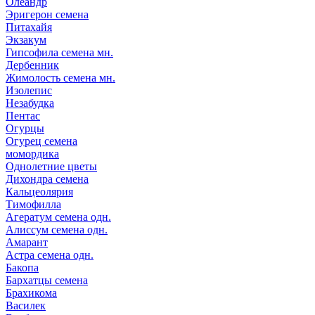
Олеандр
Эригерон семена
Питахайя
Экзакум
Гипсофила семена мн.
Дербенник
Жимолость семена мн.
Изолепис
Незабудка
Пентас
Огурцы
Огурец семена
момордика
Однолетние цветы
Дихондра семена
Кальцеолярия
Тимофилла
Агератум семена одн.
Алиссум семена одн.
Амарант
Астра семена одн.
Бакопа
Бархатцы семена
Брахикома
Василек