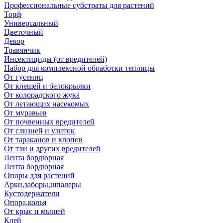
Профессиональные субстраты для растений
Торф
Универсальный
Цветочный
Декор
Травянчик
Инсектициды (от вредителей)
Набор для комплексной обработки теплицы
От гусениц
От клещей и белокрылки
От колорадского жука
От летающих насекомых
От муравьев
От почвенных вредителей
От слизней и улиток
От тараканов и клопов
От тли и других вредителей
Лента бордюрная
Лента бордюрная
Опоры для растений
Арки,заборы,шпалеры
Кустодержатели
Опора,колья
От крыс и мышей
Клей