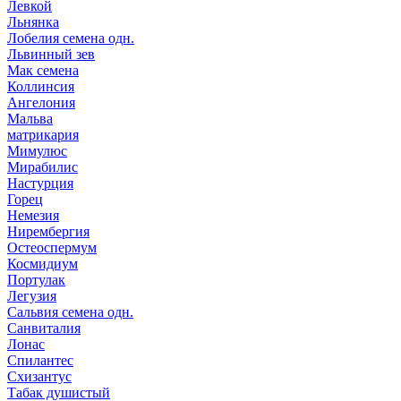
Левкой
Льнянка
Лобелия семена одн.
Львинный зев
Мак семена
Коллинсия
Ангелония
Мальва
матрикария
Мимулюс
Мирабилис
Настурция
Горец
Немезия
Нирембергия
Остеоспермум
Космидиум
Портулак
Легузия
Сальвия семена одн.
Санвиталия
Лонас
Спилантес
Схизантус
Табак душистый