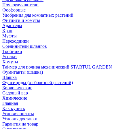
Почвоулучшители
Фосфорные
Удобрения для комнатных растений
Фитинги и хомуты
Адаптеры
Кран
Муфты
Переходники
Соединители шлангов
Тройники
Уголки
Хомуты
Таймер для полива механический STARTUL GARDEN
Фумиганты (шашка)
Шашка
Фунгициды (от болезней растений)
Биологические
Садовый вар
Химические
Главная
Как купить
Условия оплаты
Условия доставки
Гарантия на товар