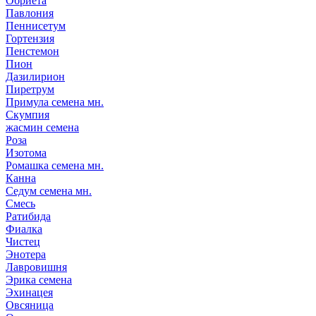
Обриета
Павлония
Пеннисетум
Гортензия
Пенстемон
Пион
Дазилирион
Пиретрум
Примула семена мн.
Скумпия
жасмин семена
Роза
Изотома
Ромашка семена мн.
Канна
Седум семена мн.
Смесь
Ратибида
Фиалка
Чистец
Энотера
Лавровишня
Эрика семена
Эхинацея
Овсяница