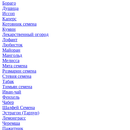
Бораго
Душица
Иссоп
Каперс
Котовник семена
Кумин
Лекарственный огород
Лофант
Любисток
Майоран
Мангольд
Мелисса
Мята семена
Розмарин семена
Стевия семена
Табак
Тимьян семена
Иван-чай
Фенхель
Чабер
Шалфей Семена
Эстрагон (Тархун)
Лемонграсс
Черемша
Пажитник