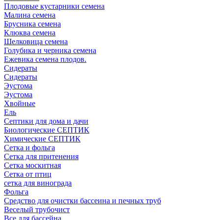
Плодовые кустарники семена
Малина семена
Брусника семена
Клюква семена
Шелковица семена
Голубика и черника семена
Ежевика семена плодов.
Сидераты
Сидераты
Эустома
Эустома
Хвойные
Ель
Септики для дома и дачи
Биологические СЕПТИК
Химические СЕПТИК
Сетка и фольга
Сетка для притенения
Сетка москитная
Сетка от птиц
сетка для винограда
Фольга
Средство для очистки бассеина и печных труб
Веселый трубочист
Все для бассейна