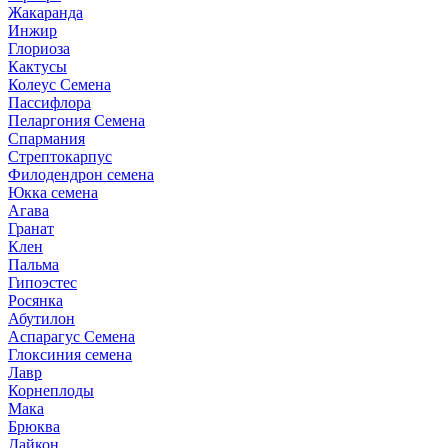
Жакаранда
Инжир
Глориоза
Кактусы
Колеус Семена
Пассифлора
Пеларгония Семена
Спармания
Стрептокарпус
Филодендрон семена
Юкка семена
Агава
Гранат
Клен
Пальма
Гипоэстес
Росянка
Абутилон
Аспарагус Семена
Глоксиния семена
Лавр
Корнеплоды
Мака
Брюква
Дайкон