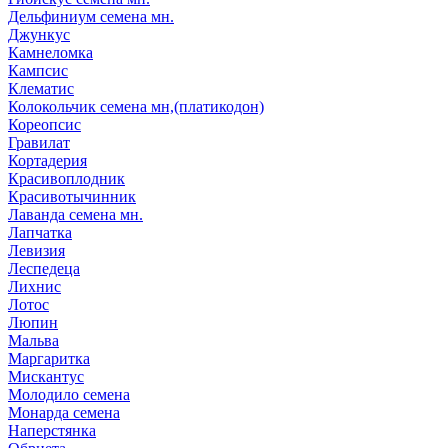
Дельфиниум семена мн.
Джункус
Камнеломка
Кампсис
Клематис
Колокольчик семена мн,(платикодон)
Кореопсис
Гравилат
Кортадерия
Красивоплодник
Красивотычинник
Лаванда семена мн.
Лапчатка
Левизия
Леспедеца
Лихнис
Лотос
Люпин
Мальва
Маргаритка
Мискантус
Молодило семена
Монарда семена
Наперстянка