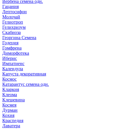
Вербена семена одн.
Гацания
Лептосифон
Молочай
Гелиотроп
Гелихризум
Скабиоза
Георгина Семена
Годеция
Гомфрена
Диморфотека
Иберис
Импатиенс
Календула
Капуста декоративная
Космос
Катарантус семена одн.
Кларкия
Клеома
Клещевина
Космея
Дурман
Кохия
Краспедия
Лаватера