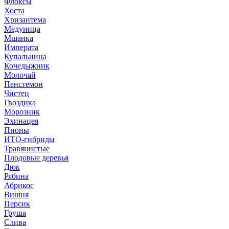
Флоксы
Хоста
Хризантема
Медуница
Мшанка
Императа
Купальница
Кочедыжник
Молочай
Пенстемон
Чистец
Гвоздика
Морозник
Эхинацея
Пионы
ИТО-гибриды
Травянистые
Плодовые деревья
Дюк
Рябина
Абрикос
Вишня
Персик
Груша
Слива