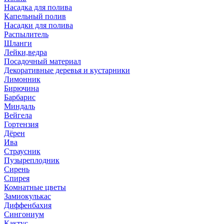
Насадка для полива
Капельный полив
Насадки для полива
Распылитель
Шланги
Лейки,ведра
Посадочный материал
Декоративные деревья и кустарники
Лимонник
Бирючина
Барбарис
Миндаль
Вейгела
Гортензия
Дёрен
Ива
Страусник
Пузыреплодник
Сирень
Спирея
Комнатные цветы
Замиокулькас
Диффенбахия
Сингониум
Кактус