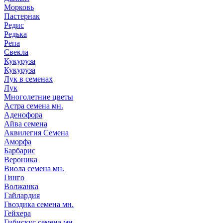
Морковь
Пастернак
Редис
Редька
Репа
Свекла
Кукуруза
Кукуруза
Лук в семенах
Лук
Многолетние цветы
Астра семена мн.
Аденофора
Айва семена
Аквилегия Семена
Аморфа
Барбарис
Вероника
Виола семена мн.
Гинго
Волжанка
Гайлардия
Гвоздика семена мн.
Гейхера
Гибискус семена мн.