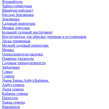
Флорибунда
Чайно-гибридные
Шраб(английские)
Рассада Земляники
Земляника
Садовый инвентарь
Мешки д/мусора
Большой садовый инструмент
Инструменты для обрезки деревьев и кустарников
Леска тримерная
Мелкий садовый инвентарь
Мешки
Опрыскиватели,насадки
Памятки,указатели
Садовые принадлежности
Заборчики
Совки
Семена
Дыня.Тыква.Арбуз.Кабачок.
Арбуз семена
Дыня семена
Кабачок семена
Патиссон
Тыква семена
Въющиеся