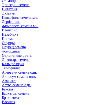
Олеандр
Эригерон семена
Питахайя
Экзакум
Гипсофила семена мн.
Дербенник
Жимолость семена мн.
Изолепис
Незабудка
Пентас
Огурцы
Огурец семена
момордика
Однолетние цветы
Дихондра семена
Кальцеолярия
Тимофилла
Агератум семена одн.
Алиссум семена одн.
Амарант
Астра семена одн.
Бакопа
Бархатцы семена
Брахикома
Василек