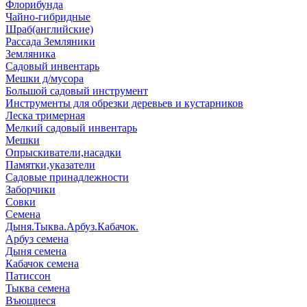
Флорибунда
Чайно-гибридные
Шраб(английские)
Рассада Земляники
Земляника
Садовый инвентарь
Мешки д/мусора
Большой садовый инструмент
Инструменты для обрезки деревьев и кустарников
Леска тримерная
Мелкий садовый инвентарь
Мешки
Опрыскиватели,насадки
Памятки,указатели
Садовые принадлежности
Заборчики
Совки
Семена
Дыня.Тыква.Арбуз.Кабачок.
Арбуз семена
Дыня семена
Кабачок семена
Патиссон
Тыква семена
Въющиеся