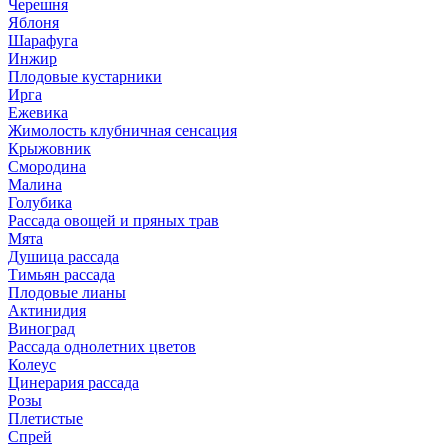
Черешня
Яблоня
Шарафуга
Инжир
Плодовые кустарники
Ирга
Ежевика
Жимолость клубничная сенсация
Крыжовник
Смородина
Малина
Голубика
Рассада овощей и пряных трав
Мята
Душица рассада
Тимьян рассада
Плодовые лианы
Актинидия
Виноград
Рассада однолетних цветов
Колеус
Цинерария рассада
Розы
Плетистые
Спрей