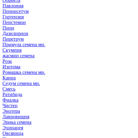
Обриета
Павлония
Пеннисетум
Гортензия
Пенстемон
Пион
Дазилирион
Пиретрум
Примула семена мн.
Скумпия
жасмин семена
Роза
Изотома
Ромашка семена мн.
Канна
Седум семена мн.
Смесь
Ратибида
Фиалка
Чистец
Энотера
Лавровишня
Эрика семена
Эхинацея
Овсяница