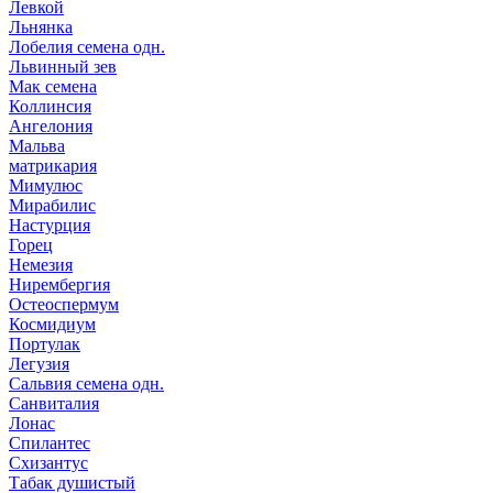
Левкой
Льнянка
Лобелия семена одн.
Львинный зев
Мак семена
Коллинсия
Ангелония
Мальва
матрикария
Мимулюс
Мирабилис
Настурция
Горец
Немезия
Нирембергия
Остеоспермум
Космидиум
Портулак
Легузия
Сальвия семена одн.
Санвиталия
Лонас
Спилантес
Схизантус
Табак душистый