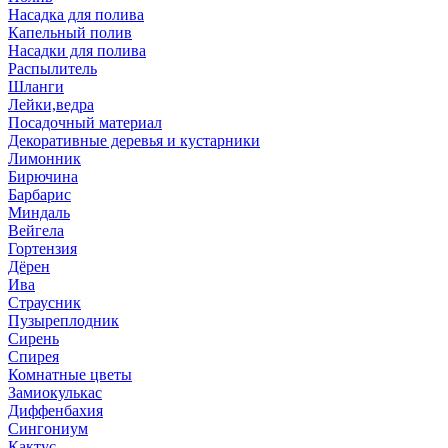
Насадка для полива
Капельный полив
Насадки для полива
Распылитель
Шланги
Лейки,ведра
Посадочный материал
Декоративные деревья и кустарники
Лимонник
Бирючина
Барбарис
Миндаль
Вейгела
Гортензия
Дёрен
Ива
Страусник
Пузыреплодник
Сирень
Спирея
Комнатные цветы
Замиокулькас
Диффенбахия
Сингониум
Кактус