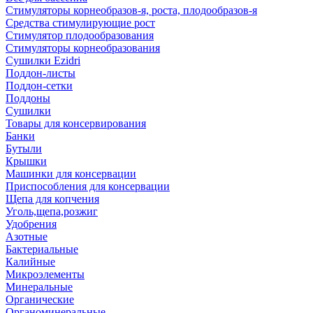
Стимуляторы корнеобразов-я, роста, плодообразов-я
Средства стимулирующие рост
Стимулятор плодообразования
Стимуляторы корнеобразования
Сушилки Ezidri
Поддон-листы
Поддон-сетки
Поддоны
Сушилки
Товары для консервирования
Банки
Бутыли
Крышки
Машинки для консервации
Приспособления для консервации
Щепа для копчения
Уголь,щепа,розжиг
Удобрения
Азотные
Бактериальные
Калийные
Микроэлементы
Минеральные
Органические
Органоминеральные