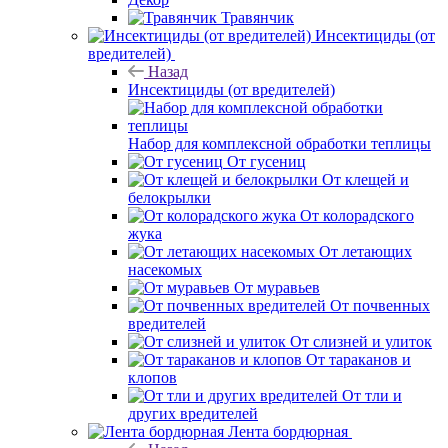
Травянчик
Инсектициды (от
вредителей)
Назад
Инсектициды (от вредителей)
Набор для комплексной обработки теплицы
От гусениц
От клещей и
белокрылки
От колорадского
жука
От летающих
насекомых
От муравьев
От почвенных
вредителей
От слизней и улиток
От тараканов и
клопов
От тли и
других вредителей
Лента бордюрная