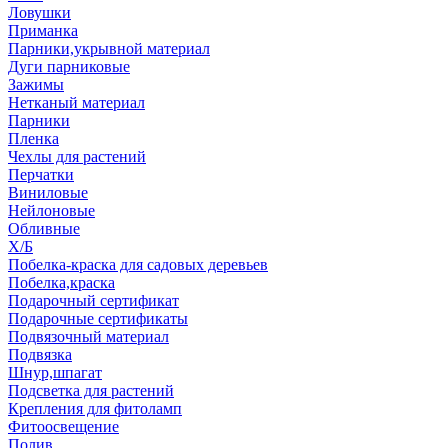
Ловушки
Приманка
Парники,укрывной материал
Дуги парниковые
Зажимы
Нетканый материал
Парники
Пленка
Чехлы для растений
Перчатки
Виниловые
Нейлоновые
Обливные
Х/Б
Побелка-краска для садовых деревьев
Побелка,краска
Подарочный сертификат
Подарочные сертификаты
Подвязочный материал
Подвязка
Шнур,шпагат
Подсветка для растений
Крепления для фитоламп
Фитоосвещение
Полив