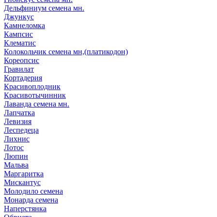
Дельфиниум семена мн.
Джункус
Камнеломка
Кампсис
Клематис
Колокольчик семена мн,(платикодон)
Кореопсис
Гравилат
Кортадерия
Красивоплодник
Красивотычинник
Лаванда семена мн.
Лапчатка
Левизия
Леспедеца
Лихнис
Лотос
Люпин
Мальва
Маргаритка
Мискантус
Молодило семена
Монарда семена
Наперстянка