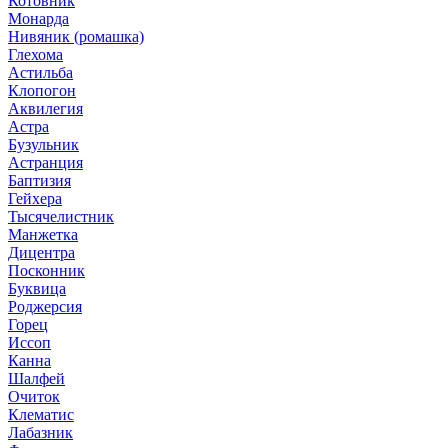
Котовник
Монарда
Нивяник (ромашка)
Глехома
Астильба
Клопогон
Аквилегия
Астра
Бузульник
Астранция
Баптизия
Гейхера
Тысячелистник
Манжетка
Дицентра
Посконник
Буквица
Роджерсия
Горец
Иссоп
Канна
Шалфей
Очиток
Клематис
Лабазник