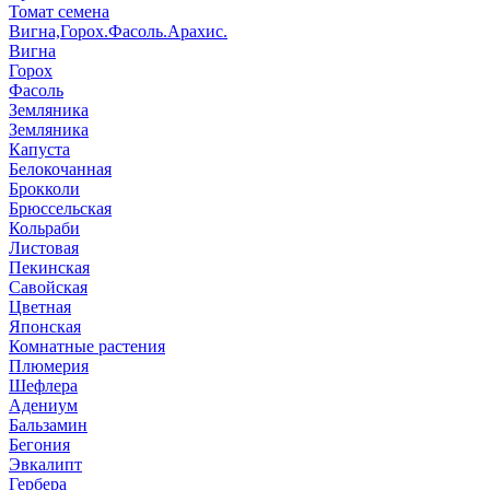
Томат семена
Вигна,Горох.Фасоль.Арахис.
Вигна
Горох
Фасоль
Земляника
Земляника
Капуста
Белокочанная
Брокколи
Брюссельская
Кольраби
Листовая
Пекинская
Савойская
Цветная
Японская
Комнатные растения
Плюмерия
Шефлера
Адениум
Бальзамин
Бегония
Эвкалипт
Гербера