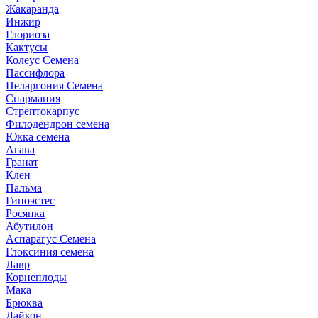
Жакаранда
Инжир
Глориоза
Кактусы
Колеус Семена
Пассифлора
Пеларгония Семена
Спармания
Стрептокарпус
Филодендрон семена
Юкка семена
Агава
Гранат
Клен
Пальма
Гипоэстес
Росянка
Абутилон
Аспарагус Семена
Глоксиния семена
Лавр
Корнеплоды
Мака
Брюква
Дайкон