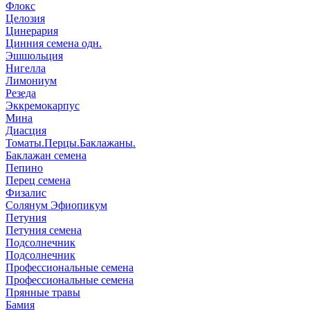
Флокс
Целозия
Цинерария
Цинния семена одн.
Эшшольция
Нигелла
Лимониум
Резеда
Эккремокарпус
Мина
Диасция
Томаты.Перцы.Баклажаны.
Баклажан семена
Пепино
Перец семена
Физалис
Солянум Эфиопикум
Петуния
Петуния семена
Подсолнечник
Подсолнечник
Профессиональные семена
Профессиональные семена
Прянные травы
Бамия