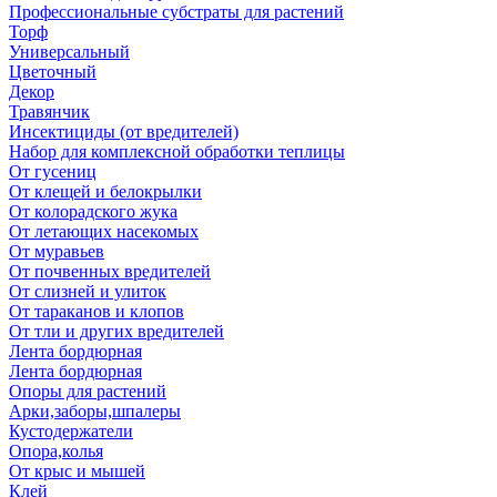
Профессиональные субстраты для растений
Торф
Универсальный
Цветочный
Декор
Травянчик
Инсектициды (от вредителей)
Набор для комплексной обработки теплицы
От гусениц
От клещей и белокрылки
От колорадского жука
От летающих насекомых
От муравьев
От почвенных вредителей
От слизней и улиток
От тараканов и клопов
От тли и других вредителей
Лента бордюрная
Лента бордюрная
Опоры для растений
Арки,заборы,шпалеры
Кустодержатели
Опора,колья
От крыс и мышей
Клей