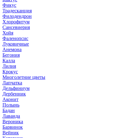
Фикус
Традесканция
Филодендрон
Хлорофитум
Сансевиерия
Хойя
Фаленопсис
Луковичные
Анемона
Бегония
Калла
Лилия
Крокус
Многолетние цветы
Лапчатка
Дельфиниум
Дербенник
Аконит
Полынь
Бадан
Лаванда
Вероника
Барвинок
Вейник