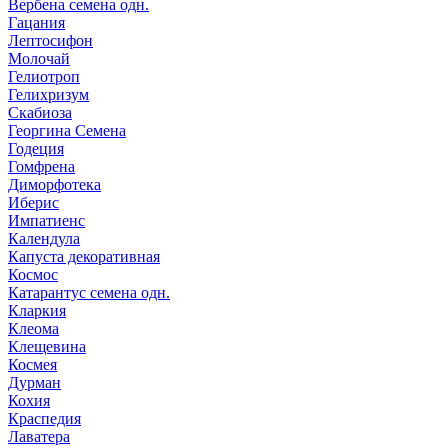
Вербена семена одн.
Гацания
Лептосифон
Молочай
Гелиотроп
Гелихризум
Скабиоза
Георгина Семена
Годеция
Гомфрена
Диморфотека
Иберис
Импатиенс
Календула
Капуста декоративная
Космос
Катарантус семена одн.
Кларкия
Клеома
Клещевина
Космея
Дурман
Кохия
Краспедия
Лаватера