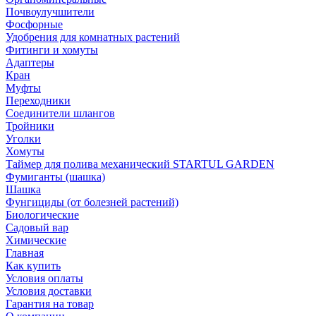
Почвоулучшители
Фосфорные
Удобрения для комнатных растений
Фитинги и хомуты
Адаптеры
Кран
Муфты
Переходники
Соединители шлангов
Тройники
Уголки
Хомуты
Таймер для полива механический STARTUL GARDEN
Фумиганты (шашка)
Шашка
Фунгициды (от болезней растений)
Биологические
Садовый вар
Химические
Главная
Как купить
Условия оплаты
Условия доставки
Гарантия на товар