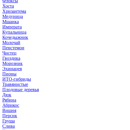
Флоксы
Хоста
Хризантема
Медуница
Мшанка
Императа
Купальница
Кочедыжник
Молочай
Пенстемон
Чистец
Гвоздика
Морозник
Эхинацея
Пионы
ИТО-гибриды
Травянистые
Плодовые деревья
Дюк
Рябина
Абрикос
Вишня
Персик
Груша
Слива