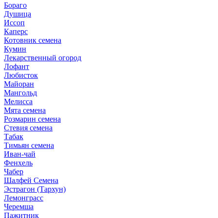
Бораго
Душица
Иссоп
Каперс
Котовник семена
Кумин
Лекарственный огород
Лофант
Любисток
Майоран
Мангольд
Мелисса
Мята семена
Розмарин семена
Стевия семена
Табак
Тимьян семена
Иван-чай
Фенхель
Чабер
Шалфей Семена
Эстрагон (Тархун)
Лемонграсс
Черемша
Пажитник