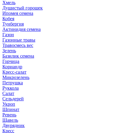
Хмель
Душистый горошек
Ипомея семена
Кобея
Тунбергия
Актинидия семена
Газон
Газонные травы
Травосмесь вес
Зелень
Базилик семена
Горчица
Кориандр
Кресс-салат
Микрозелень
Петрушка
Руккола
Салат
Сельдерей
Укроп
Шпинат
Ревень
Щавель
Двурядник
Кресс