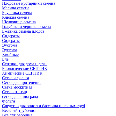
Плодовые кустарники семена
Малина семена
Брусника семена
Клюква семена
Шелковица семена
Голубика и черника семена
Ежевика семена плодов.
Сидераты
Сидераты
Эустома
Эустома
Хвойные
Ель
Септики для дома и дачи
Биологические СЕПТИК
Химические СЕПТИК
Сетка и фольга
Сетка для притенения
Сетка москитная
Сетка от птиц
сетка для винограда
Фольга
Средство для очистки бассеина и печных труб
Веселый трубочист
Все для бассейна