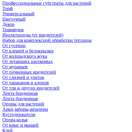
Профессиональные субстраты для растений
Торф
Универсальный
Цветочный
Декор
Травянчик
Инсектициды (от вредителей)
Набор для комплексной обработки теплицы
От гусениц
От клещей и белокрылки
От колорадского жука
От летающих насекомых
От муравьев
От почвенных вредителей
От слизней и улиток
От тараканов и клопов
От тли и других вредителей
Лента бордюрная
Лента бордюрная
Опоры для растений
Арки,заборы,шпалеры
Кустодержатели
Опора,колья
От крыс и мышей
Клей