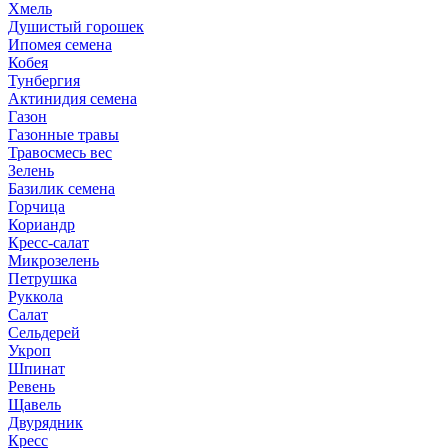
Хмель
Душистый горошек
Ипомея семена
Кобея
Тунбергия
Актинидия семена
Газон
Газонные травы
Травосмесь вес
Зелень
Базилик семена
Горчица
Кориандр
Кресс-салат
Микрозелень
Петрушка
Руккола
Салат
Сельдерей
Укроп
Шпинат
Ревень
Щавель
Двурядник
Кресс