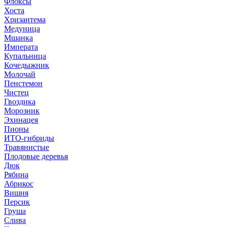
Флоксы
Хоста
Хризантема
Медуница
Мшанка
Императа
Купальница
Кочедыжник
Молочай
Пенстемон
Чистец
Гвоздика
Морозник
Эхинацея
Пионы
ИТО-гибриды
Травянистые
Плодовые деревья
Дюк
Рябина
Абрикос
Вишня
Персик
Груша
Слива