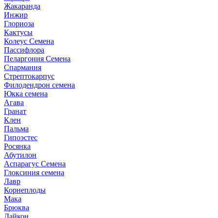
Жакаранда
Инжир
Глориоза
Кактусы
Колеус Семена
Пассифлора
Пеларгония Семена
Спармания
Стрептокарпус
Филодендрон семена
Юкка семена
Агава
Гранат
Клен
Пальма
Гипоэстес
Росянка
Абутилон
Аспарагус Семена
Глоксиния семена
Лавр
Корнеплоды
Мака
Брюква
Дайкон