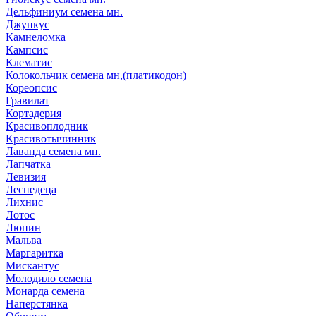
Дельфиниум семена мн.
Джункус
Камнеломка
Кампсис
Клематис
Колокольчик семена мн,(платикодон)
Кореопсис
Гравилат
Кортадерия
Красивоплодник
Красивотычинник
Лаванда семена мн.
Лапчатка
Левизия
Леспедеца
Лихнис
Лотос
Люпин
Мальва
Маргаритка
Мискантус
Молодило семена
Монарда семена
Наперстянка