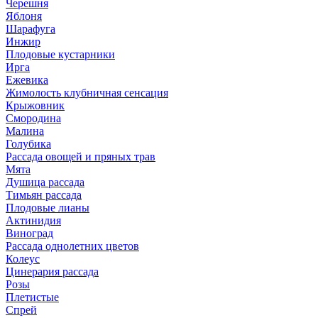
Черешня
Яблоня
Шарафуга
Инжир
Плодовые кустарники
Ирга
Ежевика
Жимолость клубничная сенсация
Крыжовник
Смородина
Малина
Голубика
Рассада овощей и пряных трав
Мята
Душица рассада
Тимьян рассада
Плодовые лианы
Актинидия
Виноград
Рассада однолетних цветов
Колеус
Цинерария рассада
Розы
Плетистые
Спрей