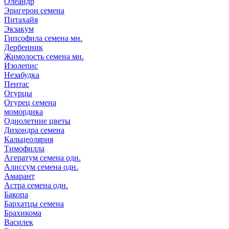
Олеандр
Эригерон семена
Питахайя
Экзакум
Гипсофила семена мн.
Дербенник
Жимолость семена мн.
Изолепис
Незабудка
Пентас
Огурцы
Огурец семена
момордика
Однолетние цветы
Дихондра семена
Кальцеолярия
Тимофилла
Агератум семена одн.
Алиссум семена одн.
Амарант
Астра семена одн.
Бакопа
Бархатцы семена
Брахикома
Василек