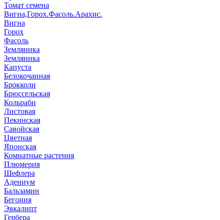
Томат семена
Вигна,Горох.Фасоль.Арахис.
Вигна
Горох
Фасоль
Земляника
Земляника
Капуста
Белокочанная
Брокколи
Брюссельская
Кольраби
Листовая
Пекинская
Савойская
Цветная
Японская
Комнатные растения
Плюмерия
Шефлера
Адениум
Бальзамин
Бегония
Эвкалипт
Гербера