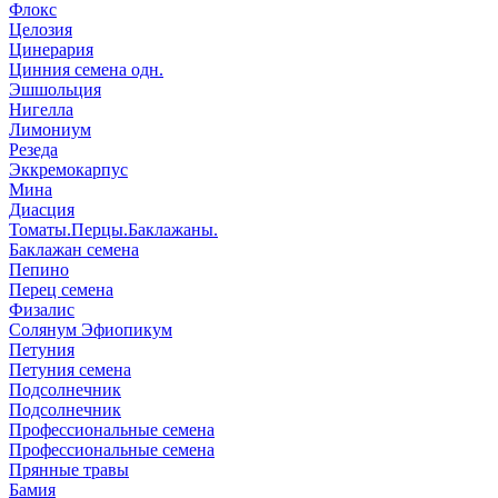
Флокс
Целозия
Цинерария
Цинния семена одн.
Эшшольция
Нигелла
Лимониум
Резеда
Эккремокарпус
Мина
Диасция
Томаты.Перцы.Баклажаны.
Баклажан семена
Пепино
Перец семена
Физалис
Солянум Эфиопикум
Петуния
Петуния семена
Подсолнечник
Подсолнечник
Профессиональные семена
Профессиональные семена
Прянные травы
Бамия