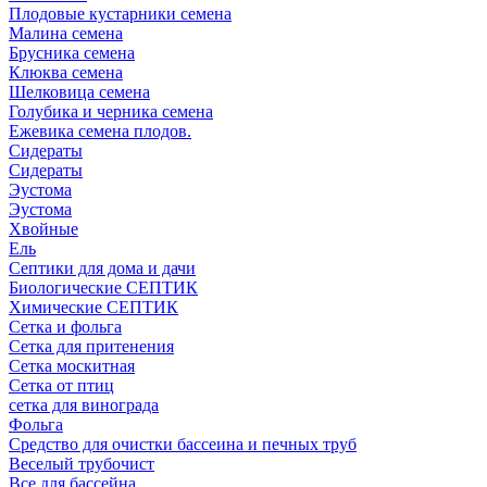
Плодовые кустарники семена
Малина семена
Брусника семена
Клюква семена
Шелковица семена
Голубика и черника семена
Ежевика семена плодов.
Сидераты
Сидераты
Эустома
Эустома
Хвойные
Ель
Септики для дома и дачи
Биологические СЕПТИК
Химические СЕПТИК
Сетка и фольга
Сетка для притенения
Сетка москитная
Сетка от птиц
сетка для винограда
Фольга
Средство для очистки бассеина и печных труб
Веселый трубочист
Все для бассейна