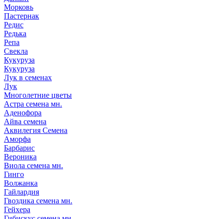
Морковь
Пастернак
Редис
Редька
Репа
Свекла
Кукуруза
Кукуруза
Лук в семенах
Лук
Многолетние цветы
Астра семена мн.
Аденофора
Айва семена
Аквилегия Семена
Аморфа
Барбарис
Вероника
Виола семена мн.
Гинго
Волжанка
Гайлардия
Гвоздика семена мн.
Гейхера
Гибискус семена мн.