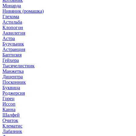
Котовник
Монарда
Нивяник (ромашка)
Глехома
Астильба
Клопогон
Аквилегия
Астра
Бузульник
Астранция
Баптизия
Гейхера
Тысячелистник
Манжетка
Дицентра
Посконник
Буквица
Роджерсия
Горец
Иссоп
Канна
Шалфей
Очиток
Клематис
Лабазник