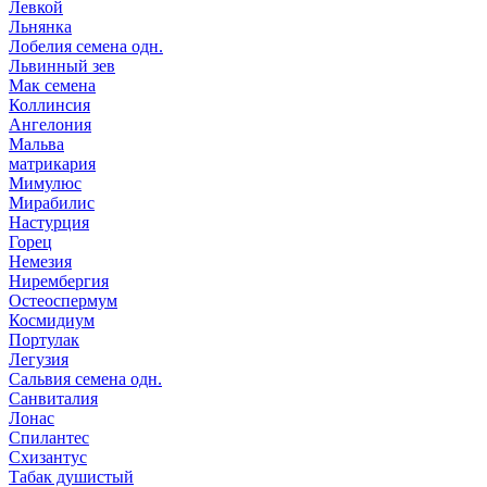
Левкой
Льнянка
Лобелия семена одн.
Львинный зев
Мак семена
Коллинсия
Ангелония
Мальва
матрикария
Мимулюс
Мирабилис
Настурция
Горец
Немезия
Нирембергия
Остеоспермум
Космидиум
Портулак
Легузия
Сальвия семена одн.
Санвиталия
Лонас
Спилантес
Схизантус
Табак душистый