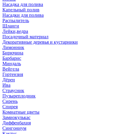
Насадка для полива
Капельный полив
Насадки для полива
Распылитель
Шланги
Лейки,ведра
Посадочный материал
Декоративные деревья и кустарники
Лимонник
Бирючина
Барбарис
Миндаль
Вейгела
Гортензия
Дёрен
Ива
Страусник
Пузыреплодник
Сирень
Спирея
Комнатные цветы
Замиокулькас
Диффенбахия
Сингониум
Кактус