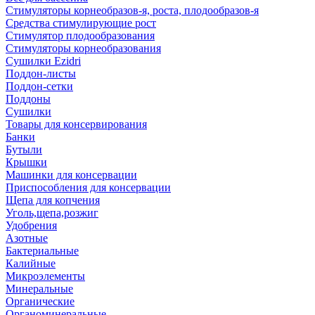
Стимуляторы корнеобразов-я, роста, плодообразов-я
Средства стимулирующие рост
Стимулятор плодообразования
Стимуляторы корнеобразования
Сушилки Ezidri
Поддон-листы
Поддон-сетки
Поддоны
Сушилки
Товары для консервирования
Банки
Бутыли
Крышки
Машинки для консервации
Приспособления для консервации
Щепа для копчения
Уголь,щепа,розжиг
Удобрения
Азотные
Бактериальные
Калийные
Микроэлементы
Минеральные
Органические
Органоминеральные