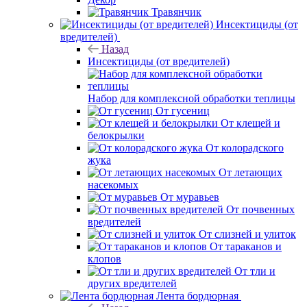
Травянчик
Инсектициды (от
вредителей)
Назад
Инсектициды (от вредителей)
Набор для комплексной обработки теплицы
От гусениц
От клещей и
белокрылки
От колорадского
жука
От летающих
насекомых
От муравьев
От почвенных
вредителей
От слизней и улиток
От тараканов и
клопов
От тли и
других вредителей
Лента бордюрная