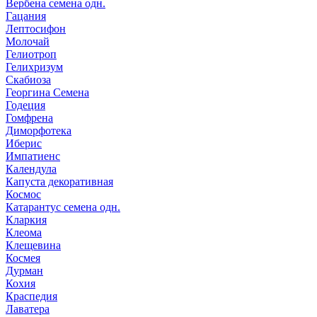
Вербена семена одн.
Гацания
Лептосифон
Молочай
Гелиотроп
Гелихризум
Скабиоза
Георгина Семена
Годеция
Гомфрена
Диморфотека
Иберис
Импатиенс
Календула
Капуста декоративная
Космос
Катарантус семена одн.
Кларкия
Клеома
Клещевина
Космея
Дурман
Кохия
Краспедия
Лаватера