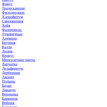
Фикус
Традесканция
Филодендрон
Хлорофитум
Сансевиерия
Хойя
Фаленопсис
Луковичные
Анемона
Бегония
Калла
Лилия
Крокус
Многолетние цветы
Лапчатка
Дельфиниум
Дербенник
Аконит
Полынь
Бадан
Лаванда
Вероника
Барвинок
Вейник