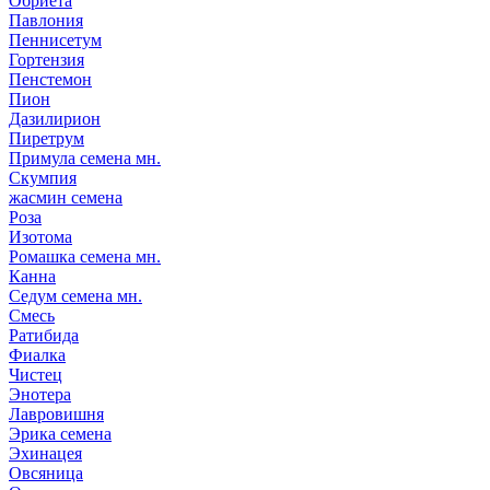
Обриета
Павлония
Пеннисетум
Гортензия
Пенстемон
Пион
Дазилирион
Пиретрум
Примула семена мн.
Скумпия
жасмин семена
Роза
Изотома
Ромашка семена мн.
Канна
Седум семена мн.
Смесь
Ратибида
Фиалка
Чистец
Энотера
Лавровишня
Эрика семена
Эхинацея
Овсяница