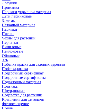
Ловушки
Приманка
Парники,укрывной материал
Дуги парниковые
Зажимы
Нетканый материал
Парники
Пленка
Чехлы для растений
Перчатки
Виниловые
Нейлоновые
Обливные
Х/Б
Побелка-краска для садовых деревьев
Побелка,краска
Подарочный сертификат
Подарочные сертификаты
Подвязочный материал
Подвязка
Шнур,шпагат
Подсветка для растений
Крепления для фитоламп
Фитоосвещение
Полив