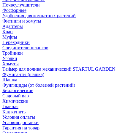
Почвоулучшители
Фосфорные
Удобрения для комнатных растений
Фитинги и хомуты
Адаптеры
Кран
Муфты
Переходники
Соединители шлангов
Тройники
Уголки
Хомуты
Таймер для полива механический STARTUL GARDEN
Фумиганты (шашка)
Шашка
Фунгициды (от болезней растений)
Биологические
Садовый вар
Химические
Главная
Как купить
Условия оплаты
Условия доставки
Гарантия на товар