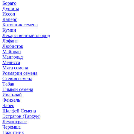
Бораго
Душица
Иссоп
Каперс
Котовник семена
Кумин
Лекарственный огород
Лофант
Любисток
Майоран
Мангольд
Мелисса
Мята семена
Розмарин семена
Стевия семена
Табак
Тимьян семена
Иван-чай
Фенхель
Чабер
Шалфей Семена
Эстрагон (Тархун)
Лемонграсс
Черемша
Пажитник