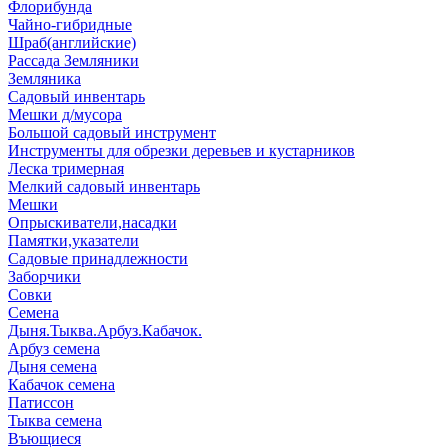
Флорибунда
Чайно-гибридные
Шраб(английские)
Рассада Земляники
Земляника
Садовый инвентарь
Мешки д/мусора
Большой садовый инструмент
Инструменты для обрезки деревьев и кустарников
Леска тримерная
Мелкий садовый инвентарь
Мешки
Опрыскиватели,насадки
Памятки,указатели
Садовые принадлежности
Заборчики
Совки
Семена
Дыня.Тыква.Арбуз.Кабачок.
Арбуз семена
Дыня семена
Кабачок семена
Патиссон
Тыква семена
Въющиеся