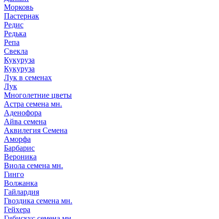
Морковь
Пастернак
Редис
Редька
Репа
Свекла
Кукуруза
Кукуруза
Лук в семенах
Лук
Многолетние цветы
Астра семена мн.
Аденофора
Айва семена
Аквилегия Семена
Аморфа
Барбарис
Вероника
Виола семена мн.
Гинго
Волжанка
Гайлардия
Гвоздика семена мн.
Гейхера
Гибискус семена мн.