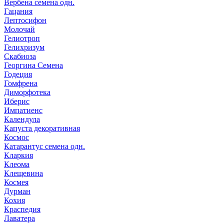
Вербена семена одн.
Гацания
Лептосифон
Молочай
Гелиотроп
Гелихризум
Скабиоза
Георгина Семена
Годеция
Гомфрена
Диморфотека
Иберис
Импатиенс
Календула
Капуста декоративная
Космос
Катарантус семена одн.
Кларкия
Клеома
Клещевина
Космея
Дурман
Кохия
Краспедия
Лаватера