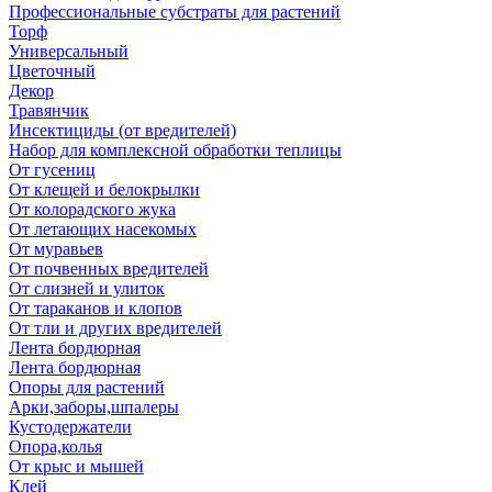
Профессиональные субстраты для растений
Торф
Универсальный
Цветочный
Декор
Травянчик
Инсектициды (от вредителей)
Набор для комплексной обработки теплицы
От гусениц
От клещей и белокрылки
От колорадского жука
От летающих насекомых
От муравьев
От почвенных вредителей
От слизней и улиток
От тараканов и клопов
От тли и других вредителей
Лента бордюрная
Лента бордюрная
Опоры для растений
Арки,заборы,шпалеры
Кустодержатели
Опора,колья
От крыс и мышей
Клей