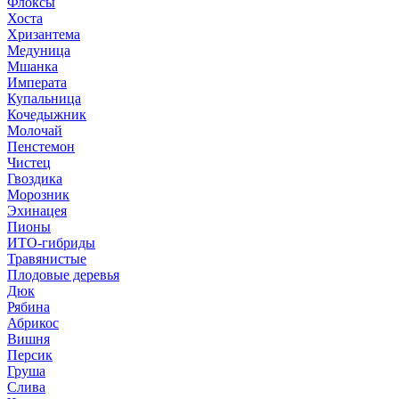
Флоксы
Хоста
Хризантема
Медуница
Мшанка
Императа
Купальница
Кочедыжник
Молочай
Пенстемон
Чистец
Гвоздика
Морозник
Эхинацея
Пионы
ИТО-гибриды
Травянистые
Плодовые деревья
Дюк
Рябина
Абрикос
Вишня
Персик
Груша
Слива