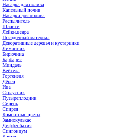
Насадка для полива
Капельный полив
Насадки для полива
Распылитель
Шланги
Лейки,ведра
Посадочный материал
Декоративные деревья и кустарники
Лимонник
Бирючина
Барбарис
Миндаль
Вейгела
Гортензия
Дёрен
Ива
Страусник
Пузыреплодник
Сирень
Спирея
Комнатные цветы
Замиокулькас
Диффенбахия
Сингониум
Кактус