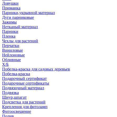
Ловушки
Приманка
Парники,укрывной материал
Дуги парниковые
Зажимы
Нетканый материал
Парники
Пленка
Чехлы для растений
Перчатки
Виниловые
Нейлоновые
Обливные
Х/Б
Побелка-краска для садовых деревьев
Побелка,краска
Подарочный сертификат
Подарочные сертификаты
Подвязочный материал
Подвязка
Шнур,шпагат
Подсветка для растений
Крепления для фитоламп
Фитоосвещение
Полив