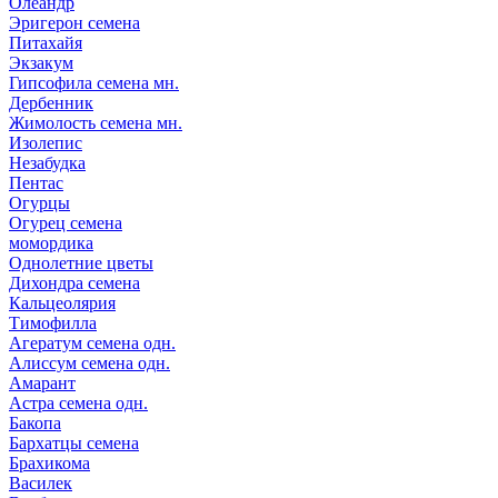
Олеандр
Эригерон семена
Питахайя
Экзакум
Гипсофила семена мн.
Дербенник
Жимолость семена мн.
Изолепис
Незабудка
Пентас
Огурцы
Огурец семена
момордика
Однолетние цветы
Дихондра семена
Кальцеолярия
Тимофилла
Агератум семена одн.
Алиссум семена одн.
Амарант
Астра семена одн.
Бакопа
Бархатцы семена
Брахикома
Василек