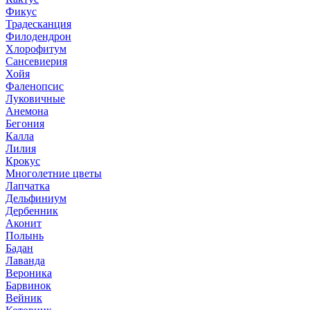
Фикус
Традесканция
Филодендрон
Хлорофитум
Сансевиерия
Хойя
Фаленопсис
Луковичные
Анемона
Бегония
Калла
Лилия
Крокус
Многолетние цветы
Лапчатка
Дельфиниум
Дербенник
Аконит
Полынь
Бадан
Лаванда
Вероника
Барвинок
Вейник