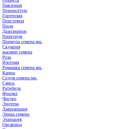
Обриета
Павлония
Пеннисетум
Гортензия
Пенстемон
Пион
Дазилирион
Пиретрум
Примула семена мн.
Скумпия
жасмин семена
Роза
Изотома
Ромашка семена мн.
Канна
Седум семена мн.
Смесь
Ратибида
Фиалка
Чистец
Энотера
Лавровишня
Эрика семена
Эхинацея
Овсяница