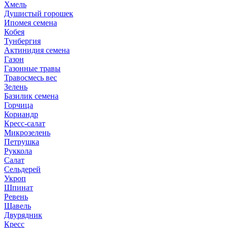
Хмель
Душистый горошек
Ипомея семена
Кобея
Тунбергия
Актинидия семена
Газон
Газонные травы
Травосмесь вес
Зелень
Базилик семена
Горчица
Кориандр
Кресс-салат
Микрозелень
Петрушка
Руккола
Салат
Сельдерей
Укроп
Шпинат
Ревень
Щавель
Двурядник
Кресс