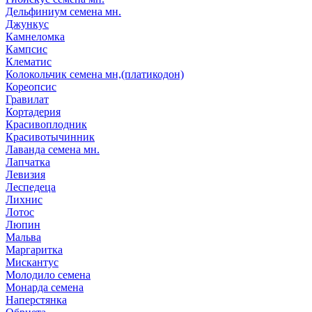
Дельфиниум семена мн.
Джункус
Камнеломка
Кампсис
Клематис
Колокольчик семена мн,(платикодон)
Кореопсис
Гравилат
Кортадерия
Красивоплодник
Красивотычинник
Лаванда семена мн.
Лапчатка
Левизия
Леспедеца
Лихнис
Лотос
Люпин
Мальва
Маргаритка
Мискантус
Молодило семена
Монарда семена
Наперстянка