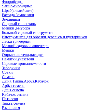
Флорибунда
Чайно-гибридные
Шраб(английские)
Рассада Земляники
Земляника
Садовый инвентарь
Мешки д/мусора
Большой садовый инструмент
Инструменты для обрезки деревьев и кустарников
Леска тримерная
Мелкий садовый инвентарь
Мешки
Опрыскиватели,насадки
Памятки,указатели
Садовые принадлежности
Заборчики
Совки
Семена
Дыня.Тыква.Арбуз.Кабачок.
Арбуз семена
Дыня семена
Кабачок семена
Патиссон
Тыква семена
Въющиеся