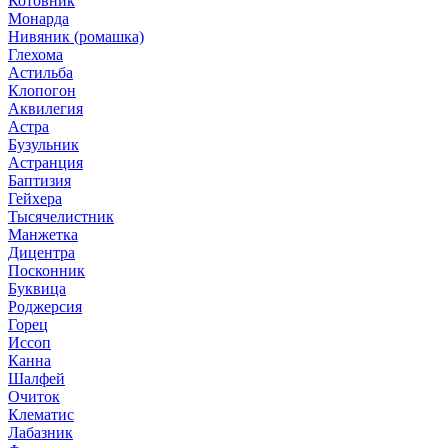
Котовник
Монарда
Нивяник (ромашка)
Глехома
Астильба
Клопогон
Аквилегия
Астра
Бузульник
Астранция
Баптизия
Гейхера
Тысячелистник
Манжетка
Дицентра
Посконник
Буквица
Роджерсия
Горец
Иссоп
Канна
Шалфей
Очиток
Клематис
Лабазник