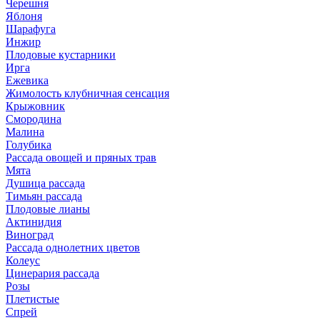
Черешня
Яблоня
Шарафуга
Инжир
Плодовые кустарники
Ирга
Ежевика
Жимолость клубничная сенсация
Крыжовник
Смородина
Малина
Голубика
Рассада овощей и пряных трав
Мята
Душица рассада
Тимьян рассада
Плодовые лианы
Актинидия
Виноград
Рассада однолетних цветов
Колеус
Цинерария рассада
Розы
Плетистые
Спрей