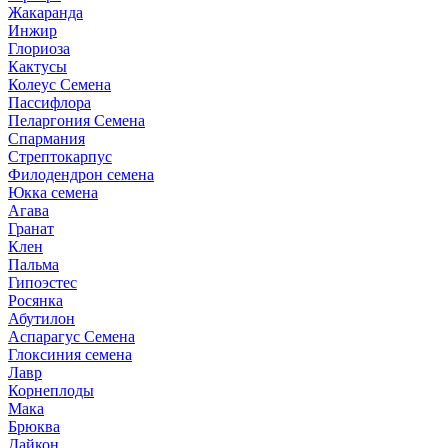
Жакаранда
Инжир
Глориоза
Кактусы
Колеус Семена
Пассифлора
Пеларгония Семена
Спармания
Стрептокарпус
Филодендрон семена
Юкка семена
Агава
Гранат
Клен
Пальма
Гипоэстес
Росянка
Абутилон
Аспарагус Семена
Глоксиния семена
Лавр
Корнеплоды
Мака
Брюква
Дайкон