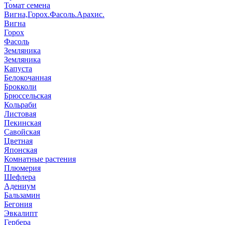
Томат семена
Вигна,Горох.Фасоль.Арахис.
Вигна
Горох
Фасоль
Земляника
Земляника
Капуста
Белокочанная
Брокколи
Брюссельская
Кольраби
Листовая
Пекинская
Савойская
Цветная
Японская
Комнатные растения
Плюмерия
Шефлера
Адениум
Бальзамин
Бегония
Эвкалипт
Гербера