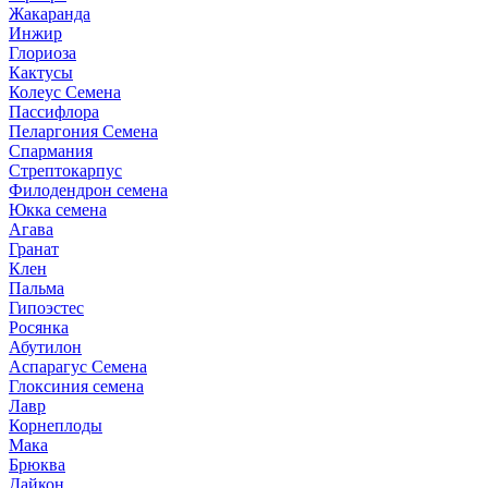
Жакаранда
Инжир
Глориоза
Кактусы
Колеус Семена
Пассифлора
Пеларгония Семена
Спармания
Стрептокарпус
Филодендрон семена
Юкка семена
Агава
Гранат
Клен
Пальма
Гипоэстес
Росянка
Абутилон
Аспарагус Семена
Глоксиния семена
Лавр
Корнеплоды
Мака
Брюква
Дайкон