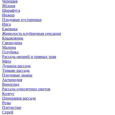
Черешня
Яблоня
Шарафуга
Инжир
Плодовые кустарники
Ирга
Ежевика
Жимолость клубничная сенсация
Крыжовник
Смородина
Малина
Голубика
Рассада овощей и пряных трав
Мята
Душица рассада
Тимьян рассада
Плодовые лианы
Актинидия
Виноград
Рассада однолетних цветов
Колеус
Цинерария рассада
Розы
Плетистые
Спрей