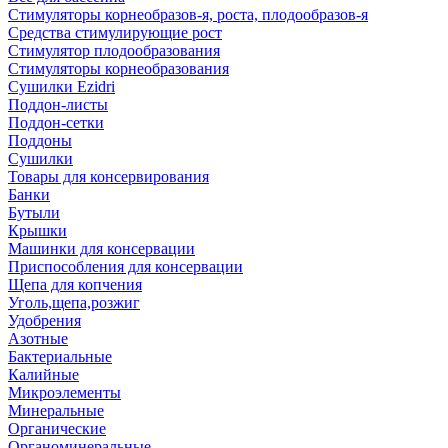
Стимуляторы корнеобразов-я, роста, плодообразов-я
Средства стимулирующие рост
Стимулятор плодообразования
Стимуляторы корнеобразования
Сушилки Ezidri
Поддон-листы
Поддон-сетки
Поддоны
Сушилки
Товары для консервирования
Банки
Бутыли
Крышки
Машинки для консервации
Приспособления для консервации
Щепа для копчения
Уголь,щепа,розжиг
Удобрения
Азотные
Бактериальные
Калийные
Микроэлементы
Минеральные
Органические
Органоминеральные