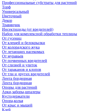
Профессиональные субстраты для растений
Торф
Универсальный
Цветочный
Декор
Травянчик
Инсектициды (от вредителей)
Набор для комплексной обработки теплицы
От гусениц
От клещей и белокрылки
От колорадского жука
От летающих насекомых
От муравьев
От почвенных вредителей
От слизней и улиток
От тараканов и клопов
От тли и других вредителей
Лента бордюрная
Лента бордюрная
Опоры для растений
Арки,заборы,шпалеры
Кустодержатели
Опора,колья
От крыс и мышей
Клей