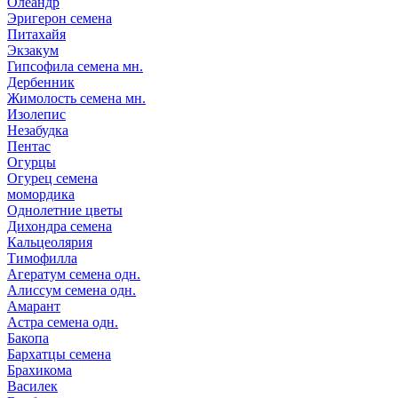
Олеандр
Эригерон семена
Питахайя
Экзакум
Гипсофила семена мн.
Дербенник
Жимолость семена мн.
Изолепис
Незабудка
Пентас
Огурцы
Огурец семена
момордика
Однолетние цветы
Дихондра семена
Кальцеолярия
Тимофилла
Агератум семена одн.
Алиссум семена одн.
Амарант
Астра семена одн.
Бакопа
Бархатцы семена
Брахикома
Василек