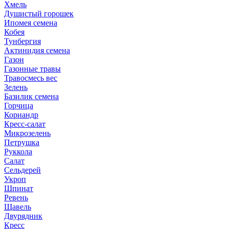
Хмель
Душистый горошек
Ипомея семена
Кобея
Тунбергия
Актинидия семена
Газон
Газонные травы
Травосмесь вес
Зелень
Базилик семена
Горчица
Кориандр
Кресс-салат
Микрозелень
Петрушка
Руккола
Салат
Сельдерей
Укроп
Шпинат
Ревень
Щавель
Двурядник
Кресс