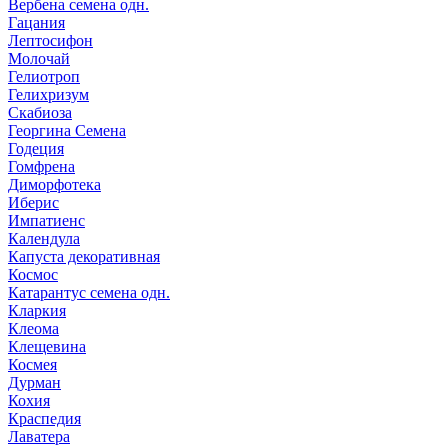
Вербена семена одн.
Гацания
Лептосифон
Молочай
Гелиотроп
Гелихризум
Скабиоза
Георгина Семена
Годеция
Гомфрена
Диморфотека
Иберис
Импатиенс
Календула
Капуста декоративная
Космос
Катарантус семена одн.
Кларкия
Клеома
Клещевина
Космея
Дурман
Кохия
Краспедия
Лаватера