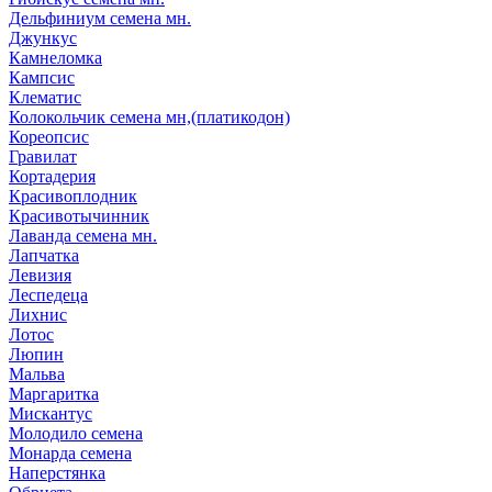
Дельфиниум семена мн.
Джункус
Камнеломка
Кампсис
Клематис
Колокольчик семена мн,(платикодон)
Кореопсис
Гравилат
Кортадерия
Красивоплодник
Красивотычинник
Лаванда семена мн.
Лапчатка
Левизия
Леспедеца
Лихнис
Лотос
Люпин
Мальва
Маргаритка
Мискантус
Молодило семена
Монарда семена
Наперстянка