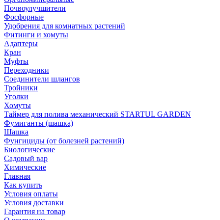
Почвоулучшители
Фосфорные
Удобрения для комнатных растений
Фитинги и хомуты
Адаптеры
Кран
Муфты
Переходники
Соединители шлангов
Тройники
Уголки
Хомуты
Таймер для полива механический STARTUL GARDEN
Фумиганты (шашка)
Шашка
Фунгициды (от болезней растений)
Биологические
Садовый вар
Химические
Главная
Как купить
Условия оплаты
Условия доставки
Гарантия на товар