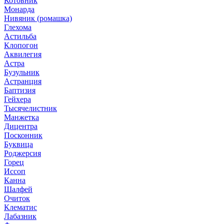
Котовник
Монарда
Нивяник (ромашка)
Глехома
Астильба
Клопогон
Аквилегия
Астра
Бузульник
Астранция
Баптизия
Гейхера
Тысячелистник
Манжетка
Дицентра
Посконник
Буквица
Роджерсия
Горец
Иссоп
Канна
Шалфей
Очиток
Клематис
Лабазник