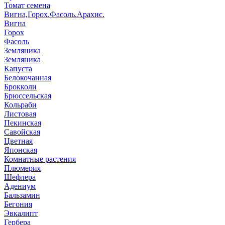
Томат семена
Вигна,Горох.Фасоль.Арахис.
Вигна
Горох
Фасоль
Земляника
Земляника
Капуста
Белокочанная
Брокколи
Брюссельская
Кольраби
Листовая
Пекинская
Савойская
Цветная
Японская
Комнатные растения
Плюмерия
Шефлера
Адениум
Бальзамин
Бегония
Эвкалипт
Гербера