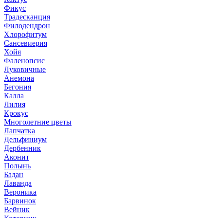
Фикус
Традесканция
Филодендрон
Хлорофитум
Сансевиерия
Хойя
Фаленопсис
Луковичные
Анемона
Бегония
Калла
Лилия
Крокус
Многолетние цветы
Лапчатка
Дельфиниум
Дербенник
Аконит
Полынь
Бадан
Лаванда
Вероника
Барвинок
Вейник