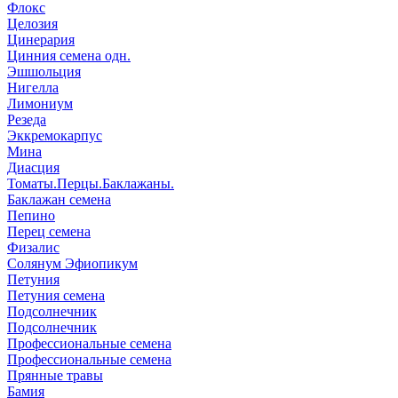
Флокс
Целозия
Цинерария
Цинния семена одн.
Эшшольция
Нигелла
Лимониум
Резеда
Эккремокарпус
Мина
Диасция
Томаты.Перцы.Баклажаны.
Баклажан семена
Пепино
Перец семена
Физалис
Солянум Эфиопикум
Петуния
Петуния семена
Подсолнечник
Подсолнечник
Профессиональные семена
Профессиональные семена
Прянные травы
Бамия