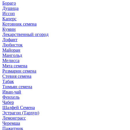
Бораго
Душица
Иссоп
Каперс
Котовник семена
Кумин
Лекарственный огород
Лофант
Любисток
Майоран
Мангольд
Мелисса
Мята семена
Розмарин семена
Стевия семена
Табак
Тимьян семена
Иван-чай
Фенхель
Чабер
Шалфей Семена
Эстрагон (Тархун)
Лемонграсс
Черемша
Пажитник