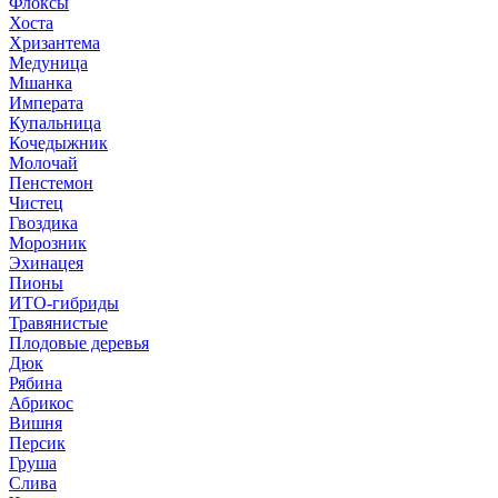
Флоксы
Хоста
Хризантема
Медуница
Мшанка
Императа
Купальница
Кочедыжник
Молочай
Пенстемон
Чистец
Гвоздика
Морозник
Эхинацея
Пионы
ИТО-гибриды
Травянистые
Плодовые деревья
Дюк
Рябина
Абрикос
Вишня
Персик
Груша
Слива