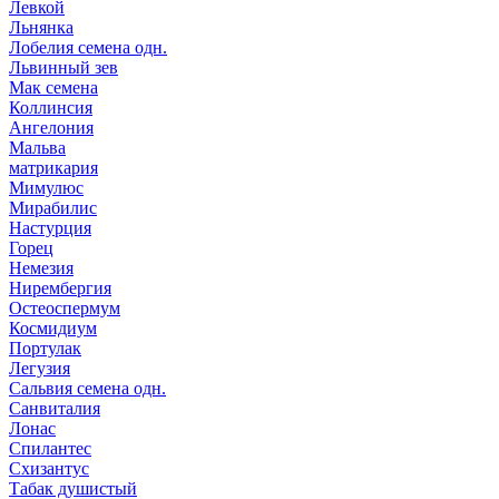
Левкой
Льнянка
Лобелия семена одн.
Львинный зев
Мак семена
Коллинсия
Ангелония
Мальва
матрикария
Мимулюс
Мирабилис
Настурция
Горец
Немезия
Нирембергия
Остеоспермум
Космидиум
Портулак
Легузия
Сальвия семена одн.
Санвиталия
Лонас
Спилантес
Схизантус
Табак душистый