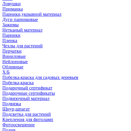
Ловушки
Приманка
Парники,укрывной материал
Дуги парниковые
Зажимы
Нетканый материал
Парники
Пленка
Чехлы для растений
Перчатки
Виниловые
Нейлоновые
Обливные
Х/Б
Побелка-краска для садовых деревьев
Побелка,краска
Подарочный сертификат
Подарочные сертификаты
Подвязочный материал
Подвязка
Шнур,шпагат
Подсветка для растений
Крепления для фитоламп
Фитоосвещение
Полив