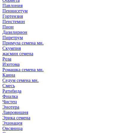
Обриета
Павлония
Пеннисетум
Гортензия
Пенстемон
Пион
Дазилирион
Пиретрум
Примула семена мн.
Скумпия
жасмин семена
Роза
Изотома
Ромашка семена мн.
Канна
Седум семена мн.
Смесь
Ратибида
Фиалка
Чистец
Энотера
Лавровишня
Эрика семена
Эхинацея
Овсяница