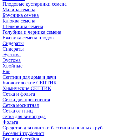
Плодовые кустарники семена
Малина семена
Брусника семена
Клюква семена
Шелковица семена
Голубика и черника семена
Ежевика семена плодов.
Сидераты
Сидераты
Эустома
Эустома
Хвойные
Ель
Септики для дома и дачи
Биологические СЕПТИК
Химические СЕПТИК
Сетка и фольга
Сетка для притенения
Сетка москитная
Сетка от птиц
сетка для винограда
Фольга
Средство для очистки бассеина и печных труб
Веселый трубочист
Все для бассейна