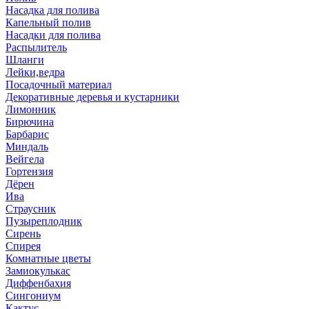
Насадка для полива
Капельный полив
Насадки для полива
Распылитель
Шланги
Лейки,ведра
Посадочный материал
Декоративные деревья и кустарники
Лимонник
Бирючина
Барбарис
Миндаль
Вейгела
Гортензия
Дёрен
Ива
Страусник
Пузыреплодник
Сирень
Спирея
Комнатные цветы
Замиокулькас
Диффенбахия
Сингониум
Кактус