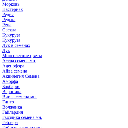
Морковь
Пастернак
Редис
Редька
Репа
Свекла
Кукуруза
Кукуруза
Лук в семенах
Лук
Многолетние цветы
Астра семена мн.
Аденофора
Айва семена
Аквилегия Семена
Аморфа
Барбарис
Вероника
Виола семена мн.
Гинго
Волжанка
Гайлардия
Гвоздика семена мн.
Гейхера
Гибискус семена мн.