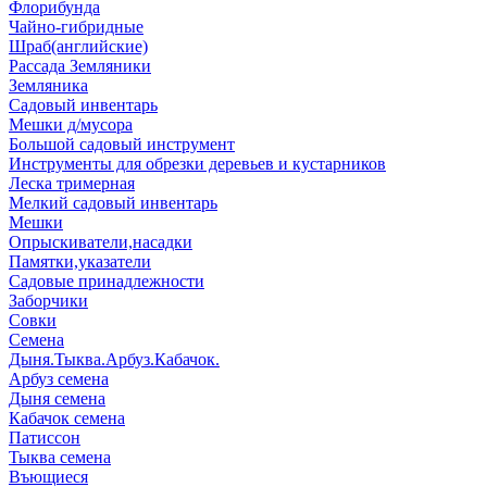
Флорибунда
Чайно-гибридные
Шраб(английские)
Рассада Земляники
Земляника
Садовый инвентарь
Мешки д/мусора
Большой садовый инструмент
Инструменты для обрезки деревьев и кустарников
Леска тримерная
Мелкий садовый инвентарь
Мешки
Опрыскиватели,насадки
Памятки,указатели
Садовые принадлежности
Заборчики
Совки
Семена
Дыня.Тыква.Арбуз.Кабачок.
Арбуз семена
Дыня семена
Кабачок семена
Патиссон
Тыква семена
Въющиеся