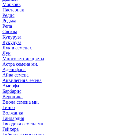
Морковь
Пастернак
Редис
Редька
Репа
Свекла
Кукуруза
Кукуруза
Лук в семенах
Лук
Многолетние цветы
Астра семена мн.
Аденофора
Айва семена
Аквилегия Семена
Аморфа
Барбарис
Вероника
Виола семена мн.
Гинго
Волжанка
Гайлардия
Гвоздика семена мн.
Гейхера
Гибискус семена мн.