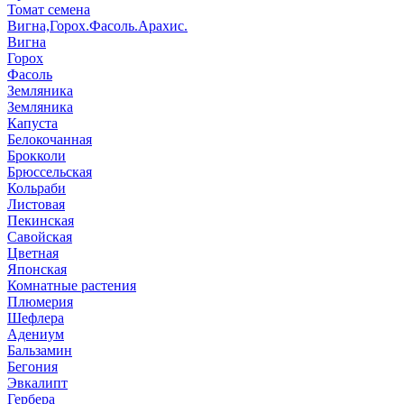
Томат семена
Вигна,Горох.Фасоль.Арахис.
Вигна
Горох
Фасоль
Земляника
Земляника
Капуста
Белокочанная
Брокколи
Брюссельская
Кольраби
Листовая
Пекинская
Савойская
Цветная
Японская
Комнатные растения
Плюмерия
Шефлера
Адениум
Бальзамин
Бегония
Эвкалипт
Гербера