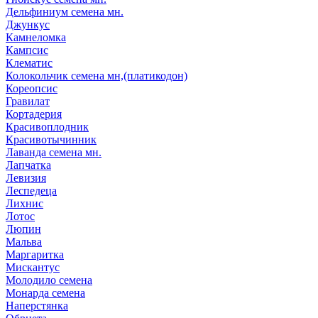
Дельфиниум семена мн.
Джункус
Камнеломка
Кампсис
Клематис
Колокольчик семена мн,(платикодон)
Кореопсис
Гравилат
Кортадерия
Красивоплодник
Красивотычинник
Лаванда семена мн.
Лапчатка
Левизия
Леспедеца
Лихнис
Лотос
Люпин
Мальва
Маргаритка
Мискантус
Молодило семена
Монарда семена
Наперстянка