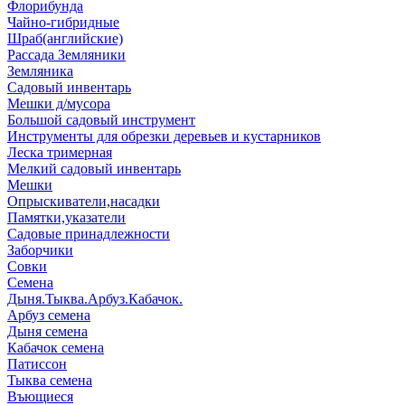
Флорибунда
Чайно-гибридные
Шраб(английские)
Рассада Земляники
Земляника
Садовый инвентарь
Мешки д/мусора
Большой садовый инструмент
Инструменты для обрезки деревьев и кустарников
Леска тримерная
Мелкий садовый инвентарь
Мешки
Опрыскиватели,насадки
Памятки,указатели
Садовые принадлежности
Заборчики
Совки
Семена
Дыня.Тыква.Арбуз.Кабачок.
Арбуз семена
Дыня семена
Кабачок семена
Патиссон
Тыква семена
Въющиеся