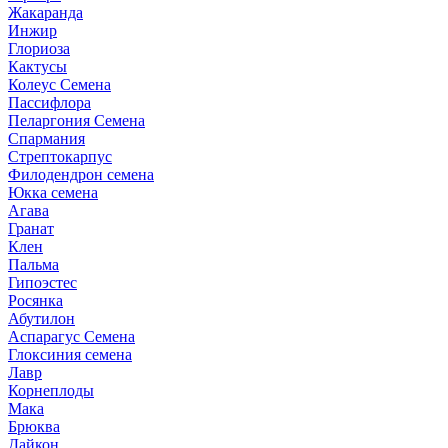
Жакаранда
Инжир
Глориоза
Кактусы
Колеус Семена
Пассифлора
Пеларгония Семена
Спармания
Стрептокарпус
Филодендрон семена
Юкка семена
Агава
Гранат
Клен
Пальма
Гипоэстес
Росянка
Абутилон
Аспарагус Семена
Глоксиния семена
Лавр
Корнеплоды
Мака
Брюква
Дайкон