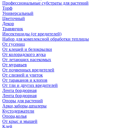
Профессиональные субстраты для растений
Торф
Универсальный
Цветочный
Декор
Травянчик
Инсектициды (от вредителей)
Набор для комплексной обработки теплицы
От гусениц
От клещей и белокрылки
От колорадского жука
От летающих насекомых
От муравьев
От почвенных вредителей
От слизней и улиток
От тараканов и клопов
От тли и других вредителей
Лента бордюрная
Лента бордюрная
Опоры для растений
Арки,заборы,шпалеры
Кустодержатели
Опора,колья
От крыс и мышей
Клей