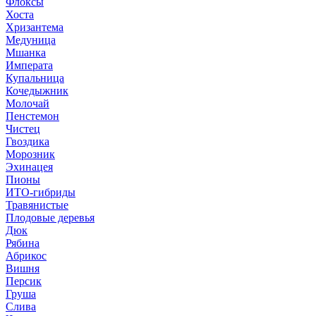
Флоксы
Хоста
Хризантема
Медуница
Мшанка
Императа
Купальница
Кочедыжник
Молочай
Пенстемон
Чистец
Гвоздика
Морозник
Эхинацея
Пионы
ИТО-гибриды
Травянистые
Плодовые деревья
Дюк
Рябина
Абрикос
Вишня
Персик
Груша
Слива