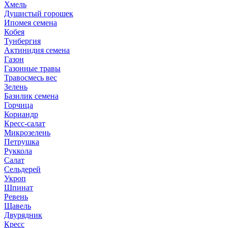
Хмель
Душистый горошек
Ипомея семена
Кобея
Тунбергия
Актинидия семена
Газон
Газонные травы
Травосмесь вес
Зелень
Базилик семена
Горчица
Кориандр
Кресс-салат
Микрозелень
Петрушка
Руккола
Салат
Сельдерей
Укроп
Шпинат
Ревень
Щавель
Двурядник
Кресс