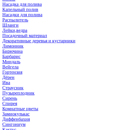
Насадка для полива
Капельный полив
Насадки для полива
Распылитель
Шланги
Лейки,ведра
Посадочный материал
Декоративные деревья и кустарники
Лимонник
Бирючина
Барбарис
Миндаль
Вейгела
Гортензия
Дёрен
Ива
Страусник
Пузыреплодник
Сирень
Спирея
Комнатные цветы
Замиокулькас
Диффенбахия
Сингониум
Кактус