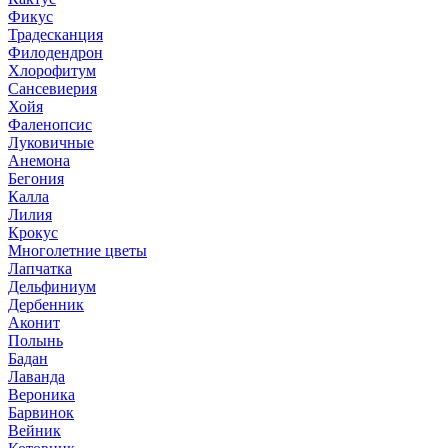
Фикус
Традесканция
Филодендрон
Хлорофитум
Сансевиерия
Хойя
Фаленопсис
Луковичные
Анемона
Бегония
Калла
Лилия
Крокус
Многолетние цветы
Лапчатка
Дельфиниум
Дербенник
Аконит
Полынь
Бадан
Лаванда
Вероника
Барвинок
Вейник