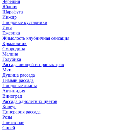
Черешня
Яблоня
Шарафуга
Инжир
Плодовые кустарники
Ирга
Ежевика
Жимолость клубничная сенсация
Крыжовник
Смородина
Малина
Голубика
Рассада овощей и пряных трав
Мята
Душица рассада
Тимьян рассада
Плодовые лианы
Актинидия
Виноград
Рассада однолетних цветов
Колеус
Цинерария рассада
Розы
Плетистые
Спрей