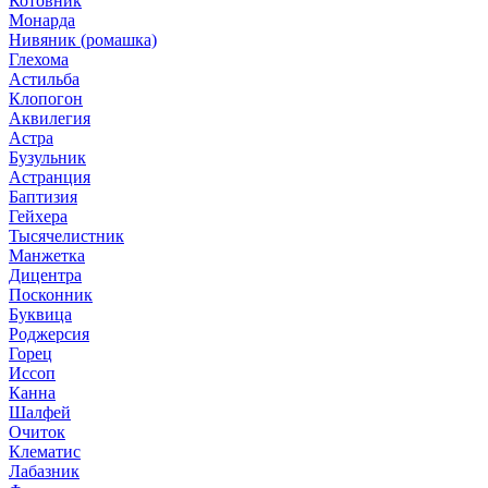
Котовник
Монарда
Нивяник (ромашка)
Глехома
Астильба
Клопогон
Аквилегия
Астра
Бузульник
Астранция
Баптизия
Гейхера
Тысячелистник
Манжетка
Дицентра
Посконник
Буквица
Роджерсия
Горец
Иссоп
Канна
Шалфей
Очиток
Клематис
Лабазник