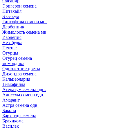
Олеандр
Эригерон семена
Питахайя
Экзакум
Гипсофила семена мн.
Дербенник
Жимолость семена мн.
Изолепис
Незабудка
Пентас
Огурцы
Огурец семена
момордика
Однолетние цветы
Дихондра семена
Кальцеолярия
Тимофилла
Агератум семена одн.
Алиссум семена одн.
Амарант
Астра семена одн.
Бакопа
Бархатцы семена
Брахикома
Василек