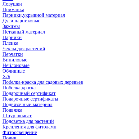
Ловушки
Приманка
Парники,укрывной материал
Дуги парниковые
Зажимы
Нетканый материал
Парники
Пленка
Чехлы для растений
Перчатки
Виниловые
Нейлоновые
Обливные
Х/Б
Побелка-краска для садовых деревьев
Побелка,краска
Подарочный сертификат
Подарочные сертификаты
Подвязочный материал
Подвязка
Шнур,шпагат
Подсветка для растений
Крепления для фитоламп
Фитоосвещение
Полив