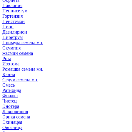
Обриета
Павлония
Пеннисетум
Гортензия
Пенстемон
Пион
Дазилирион
Пиретрум
Примула семена мн.
Скумпия
жасмин семена
Роза
Изотома
Ромашка семена мн.
Канна
Седум семена мн.
Смесь
Ратибида
Фиалка
Чистец
Энотера
Лавровишня
Эрика семена
Эхинацея
Овсяница