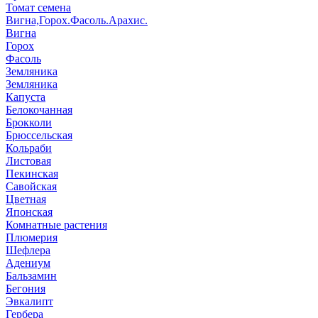
Томат семена
Вигна,Горох.Фасоль.Арахис.
Вигна
Горох
Фасоль
Земляника
Земляника
Капуста
Белокочанная
Брокколи
Брюссельская
Кольраби
Листовая
Пекинская
Савойская
Цветная
Японская
Комнатные растения
Плюмерия
Шефлера
Адениум
Бальзамин
Бегония
Эвкалипт
Гербера