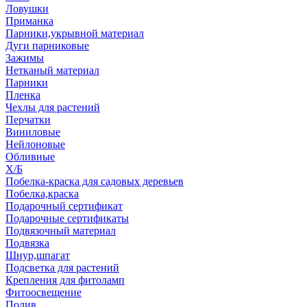
Ловушки
Приманка
Парники,укрывной материал
Дуги парниковые
Зажимы
Нетканый материал
Парники
Пленка
Чехлы для растений
Перчатки
Виниловые
Нейлоновые
Обливные
Х/Б
Побелка-краска для садовых деревьев
Побелка,краска
Подарочный сертификат
Подарочные сертификаты
Подвязочный материал
Подвязка
Шнур,шпагат
Подсветка для растений
Крепления для фитоламп
Фитоосвещение
Полив