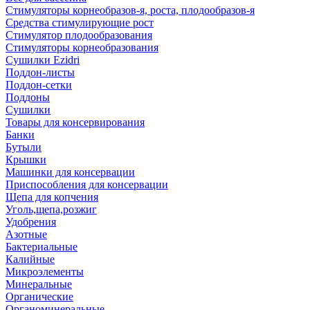
Стимуляторы корнеобразов-я, роста, плодообразов-я
Средства стимулирующие рост
Стимулятор плодообразования
Стимуляторы корнеобразования
Сушилки Ezidri
Поддон-листы
Поддон-сетки
Поддоны
Сушилки
Товары для консервирования
Банки
Бутыли
Крышки
Машинки для консервации
Приспособления для консервации
Щепа для копчения
Уголь,щепа,розжиг
Удобрения
Азотные
Бактериальные
Калийные
Микроэлементы
Минеральные
Органические
Органоминеральные