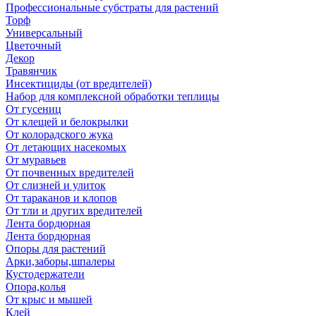
Профессиональные субстраты для растений
Торф
Универсальный
Цветочный
Декор
Травянчик
Инсектициды (от вредителей)
Набор для комплексной обработки теплицы
От гусениц
От клещей и белокрылки
От колорадского жука
От летающих насекомых
От муравьев
От почвенных вредителей
От слизней и улиток
От тараканов и клопов
От тли и других вредителей
Лента бордюрная
Лента бордюрная
Опоры для растений
Арки,заборы,шпалеры
Кустодержатели
Опора,колья
От крыс и мышей
Клей