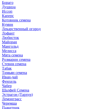
Бораго
Душица
Иссоп
Каперс
Котовник семена
Кумин
Лекарственный огород
Лофант
Любисток
Майоран
Мангольд
Мелисса
Мята семена
Розмарин семена
Стевия семена
Табак
Тимьян семена
Иван-чай
Фенхель
Чабер
Шалфей Семена
Эстрагон (Тархун)
Лемонграсс
Черемша
Пажитник