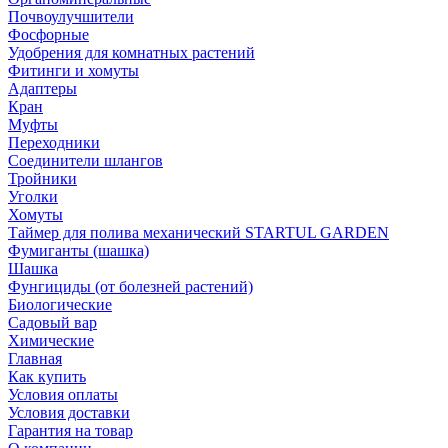
Почвоулучшители
Фосфорные
Удобрения для комнатных растений
Фитинги и хомуты
Адаптеры
Кран
Муфты
Переходники
Соединители шлангов
Тройники
Уголки
Хомуты
Таймер для полива механический STARTUL GARDEN
Фумиганты (шашка)
Шашка
Фунгициды (от болезней растений)
Биологические
Садовый вар
Химические
Главная
Как купить
Условия оплаты
Условия доставки
Гарантия на товар