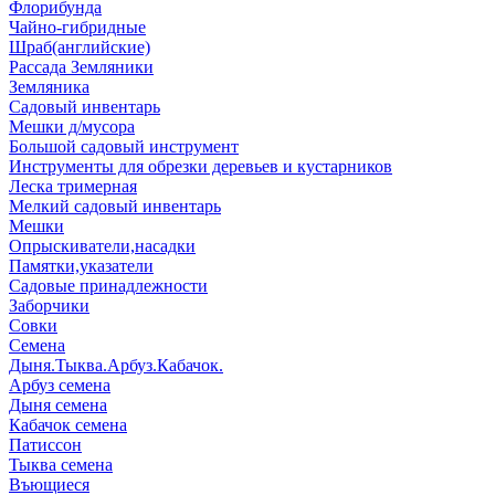
Флорибунда
Чайно-гибридные
Шраб(английские)
Рассада Земляники
Земляника
Садовый инвентарь
Мешки д/мусора
Большой садовый инструмент
Инструменты для обрезки деревьев и кустарников
Леска тримерная
Мелкий садовый инвентарь
Мешки
Опрыскиватели,насадки
Памятки,указатели
Садовые принадлежности
Заборчики
Совки
Семена
Дыня.Тыква.Арбуз.Кабачок.
Арбуз семена
Дыня семена
Кабачок семена
Патиссон
Тыква семена
Въющиеся