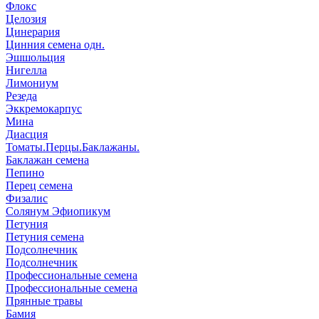
Флокс
Целозия
Цинерария
Цинния семена одн.
Эшшольция
Нигелла
Лимониум
Резеда
Эккремокарпус
Мина
Диасция
Томаты.Перцы.Баклажаны.
Баклажан семена
Пепино
Перец семена
Физалис
Солянум Эфиопикум
Петуния
Петуния семена
Подсолнечник
Подсолнечник
Профессиональные семена
Профессиональные семена
Прянные травы
Бамия