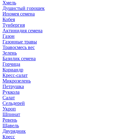
Хмель
Душистый горошек
Ипомея семена
Кобея
Тунбергия
Актинидия семена
Газон
Газонные травы
Травосмесь вес
Зелень
Базилик семена
Горчица
Кориандр
Кресс-салат
Микрозелень
Петрушка
Руккола
Салат
Сельдерей
Укроп
Шпинат
Ревень
Щавель
Двурядник
Кресс