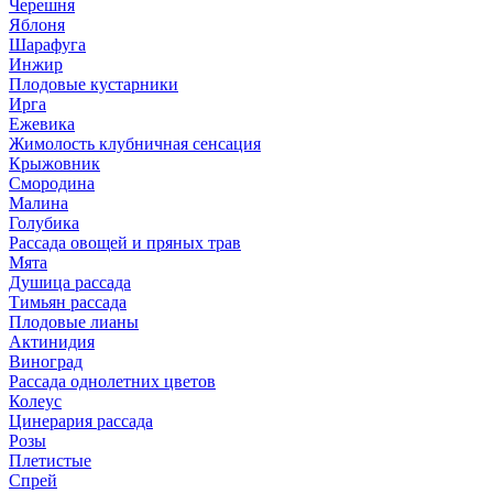
Черешня
Яблоня
Шарафуга
Инжир
Плодовые кустарники
Ирга
Ежевика
Жимолость клубничная сенсация
Крыжовник
Смородина
Малина
Голубика
Рассада овощей и пряных трав
Мята
Душица рассада
Тимьян рассада
Плодовые лианы
Актинидия
Виноград
Рассада однолетних цветов
Колеус
Цинерария рассада
Розы
Плетистые
Спрей