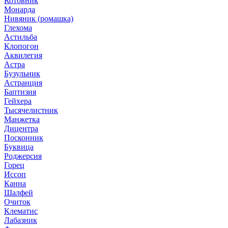
Котовник
Монарда
Нивяник (ромашка)
Глехома
Астильба
Клопогон
Аквилегия
Астра
Бузульник
Астранция
Баптизия
Гейхера
Тысячелистник
Манжетка
Дицентра
Посконник
Буквица
Роджерсия
Горец
Иссоп
Канна
Шалфей
Очиток
Клематис
Лабазник