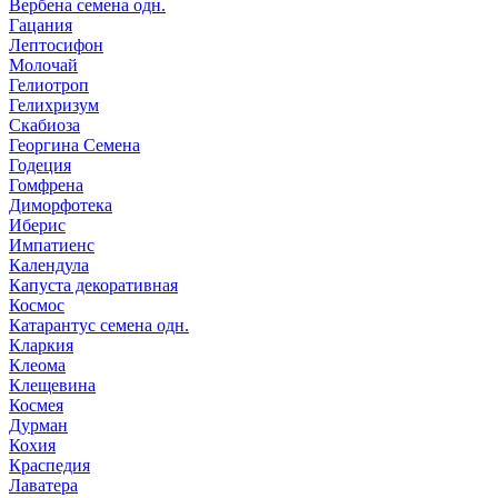
Вербена семена одн.
Гацания
Лептосифон
Молочай
Гелиотроп
Гелихризум
Скабиоза
Георгина Семена
Годеция
Гомфрена
Диморфотека
Иберис
Импатиенс
Календула
Капуста декоративная
Космос
Катарантус семена одн.
Кларкия
Клеома
Клещевина
Космея
Дурман
Кохия
Краспедия
Лаватера