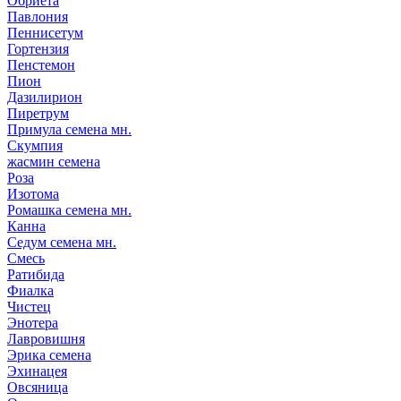
Обриета
Павлония
Пеннисетум
Гортензия
Пенстемон
Пион
Дазилирион
Пиретрум
Примула семена мн.
Скумпия
жасмин семена
Роза
Изотома
Ромашка семена мн.
Канна
Седум семена мн.
Смесь
Ратибида
Фиалка
Чистец
Энотера
Лавровишня
Эрика семена
Эхинацея
Овсяница