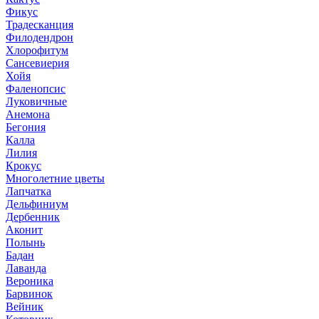
Фикус
Традесканция
Филодендрон
Хлорофитум
Сансевиерия
Хойя
Фаленопсис
Луковичные
Анемона
Бегония
Калла
Лилия
Крокус
Многолетние цветы
Лапчатка
Дельфиниум
Дербенник
Аконит
Полынь
Бадан
Лаванда
Вероника
Барвинок
Вейник