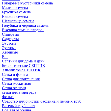
Плодовые кустарники семена
Малина семена
Брусника семена
Клюква семена
Шелковица семена
Голубика и черника семена
Ежевика семена плодов.
Сидераты
Сидераты
Эустома
Эустома
Хвойные
Ель
Септики для дома и дачи
Биологические СЕПТИК
Химические СЕПТИК
Сетка и фольга
Сетка для притенения
Сетка москитная
Сетка от птиц
сетка для винограда
Фольга
Средство для очистки бассеина и печных труб
Веселый трубочист
Все для бассейна