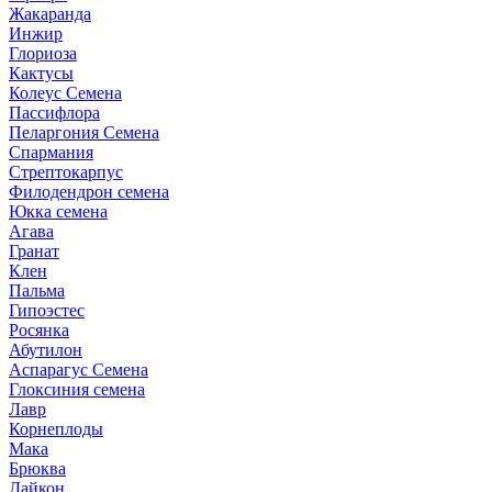
Жакаранда
Инжир
Глориоза
Кактусы
Колеус Семена
Пассифлора
Пеларгония Семена
Спармания
Стрептокарпус
Филодендрон семена
Юкка семена
Агава
Гранат
Клен
Пальма
Гипоэстес
Росянка
Абутилон
Аспарагус Семена
Глоксиния семена
Лавр
Корнеплоды
Мака
Брюква
Дайкон