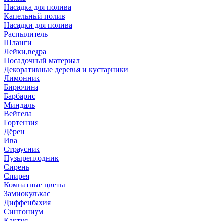
Насадка для полива
Капельный полив
Насадки для полива
Распылитель
Шланги
Лейки,ведра
Посадочный материал
Декоративные деревья и кустарники
Лимонник
Бирючина
Барбарис
Миндаль
Вейгела
Гортензия
Дёрен
Ива
Страусник
Пузыреплодник
Сирень
Спирея
Комнатные цветы
Замиокулькас
Диффенбахия
Сингониум
Кактус