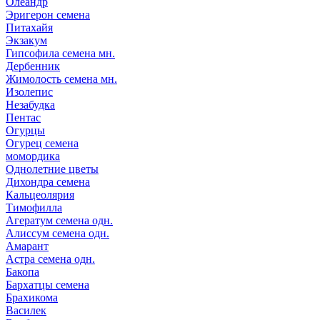
Олеандр
Эригерон семена
Питахайя
Экзакум
Гипсофила семена мн.
Дербенник
Жимолость семена мн.
Изолепис
Незабудка
Пентас
Огурцы
Огурец семена
момордика
Однолетние цветы
Дихондра семена
Кальцеолярия
Тимофилла
Агератум семена одн.
Алиссум семена одн.
Амарант
Астра семена одн.
Бакопа
Бархатцы семена
Брахикома
Василек