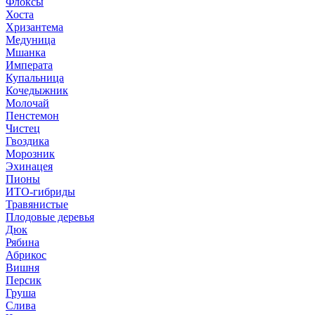
Флоксы
Хоста
Хризантема
Медуница
Мшанка
Императа
Купальница
Кочедыжник
Молочай
Пенстемон
Чистец
Гвоздика
Морозник
Эхинацея
Пионы
ИТО-гибриды
Травянистые
Плодовые деревья
Дюк
Рябина
Абрикос
Вишня
Персик
Груша
Слива