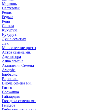
Морковь
Пастернак
Редис
Редька
Репа
Свекла
Кукуруза
Кукуруза
Лук в семенах
Лук
Многолетние цветы
Астра семена мн.
Аденофора
Айва семена
Аквилегия Семена
Аморфа
Барбарис
Вероника
Виола семена мн.
Гинго
Волжанка
Гайлардия
Гвоздика семена мн.
Гейхера
Гибискус семена мн.