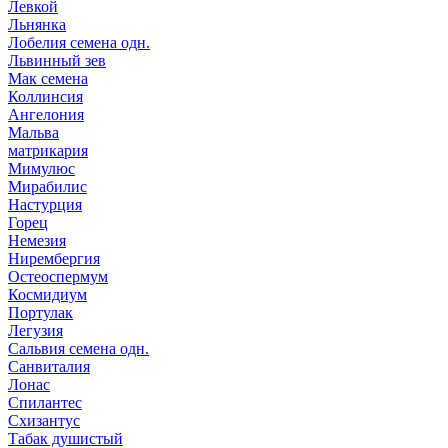
Левкой
Льнянка
Лобелия семена одн.
Львинный зев
Мак семена
Коллинсия
Ангелония
Мальва
матрикария
Мимулюс
Мирабилис
Настурция
Горец
Немезия
Нирембергия
Остеоспермум
Космидиум
Портулак
Легузия
Сальвия семена одн.
Санвиталия
Лонас
Спилантес
Схизантус
Табак душистый