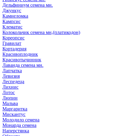
Дельфиниум семена мн.
Джункус
Камнеломка
Кампсис
Клематис
Колокольчик семена мн,(платикодон)
Кореопсис
Гравилат
Кортадерия
Красивоплодник
Красивотычинник
Лаванда семена мн.
Лапчатка
Левизия
Леспедеца
Лихнис
Лотос
Люпин
Мальва
Маргаритка
Мискантус
Молодило семена
Монарда семена
Наперстянка