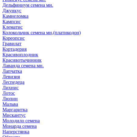
Дельфиниум семена мн.
Джункус
Камнеломка
Кампсис
Клематис
Колокольчик семена мн,(платикодон)
Кореопсис
Гравилат
Кортадерия
Красивоплодник
Красивотычинник
Лаванда семена мн.
Лапчатка
Левизия
Леспедеца
Лихнис
Лотос
Люпин
Мальва
Маргаритка
Мискантус
Молодило семена
Монарда семена
Наперстянка