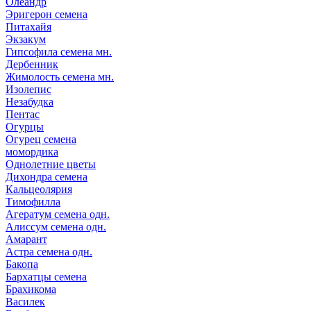
Олеандр
Эригерон семена
Питахайя
Экзакум
Гипсофила семена мн.
Дербенник
Жимолость семена мн.
Изолепис
Незабудка
Пентас
Огурцы
Огурец семена
момордика
Однолетние цветы
Дихондра семена
Кальцеолярия
Тимофилла
Агератум семена одн.
Алиссум семена одн.
Амарант
Астра семена одн.
Бакопа
Бархатцы семена
Брахикома
Василек