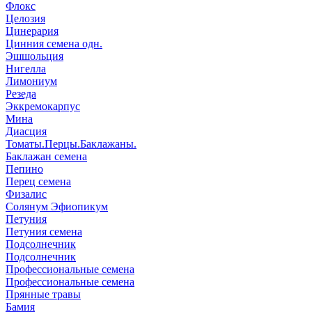
Флокс
Целозия
Цинерария
Цинния семена одн.
Эшшольция
Нигелла
Лимониум
Резеда
Эккремокарпус
Мина
Диасция
Томаты.Перцы.Баклажаны.
Баклажан семена
Пепино
Перец семена
Физалис
Солянум Эфиопикум
Петуния
Петуния семена
Подсолнечник
Подсолнечник
Профессиональные семена
Профессиональные семена
Прянные травы
Бамия