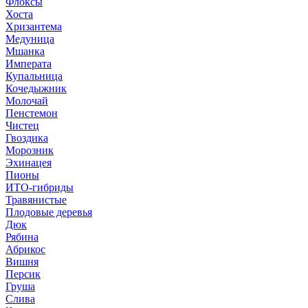
Флоксы
Хоста
Хризантема
Медуница
Мшанка
Императа
Купальница
Кочедыжник
Молочай
Пенстемон
Чистец
Гвоздика
Морозник
Эхинацея
Пионы
ИТО-гибриды
Травянистые
Плодовые деревья
Дюк
Рябина
Абрикос
Вишня
Персик
Груша
Слива