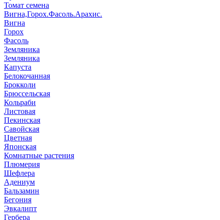
Томат семена
Вигна,Горох.Фасоль.Арахис.
Вигна
Горох
Фасоль
Земляника
Земляника
Капуста
Белокочанная
Брокколи
Брюссельская
Кольраби
Листовая
Пекинская
Савойская
Цветная
Японская
Комнатные растения
Плюмерия
Шефлера
Адениум
Бальзамин
Бегония
Эвкалипт
Гербера