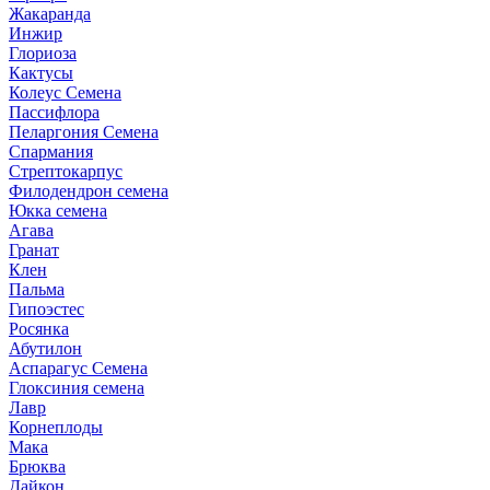
Жакаранда
Инжир
Глориоза
Кактусы
Колеус Семена
Пассифлора
Пеларгония Семена
Спармания
Стрептокарпус
Филодендрон семена
Юкка семена
Агава
Гранат
Клен
Пальма
Гипоэстес
Росянка
Абутилон
Аспарагус Семена
Глоксиния семена
Лавр
Корнеплоды
Мака
Брюква
Дайкон