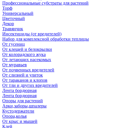
Профессиональные субстраты для растений
Торф
Универсальный
Цветочный
Декор
Травянчик
Инсектициды (от вредителей)
Набор для комплексной обработки теплицы
От гусениц
От клещей и белокрылки
От колорадского жука
От летающих насекомых
От муравьев
От почвенных вредителей
От слизней и улиток
От тараканов и клопов
От тли и других вредителей
Лента бордюрная
Лента бордюрная
Опоры для растений
Арки,заборы,шпалеры
Кустодержатели
Опора,колья
От крыс и мышей
Клей