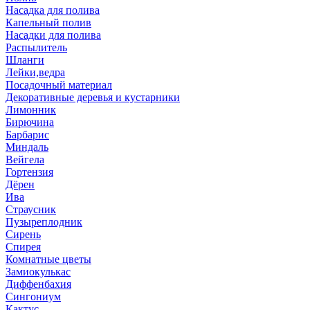
Насадка для полива
Капельный полив
Насадки для полива
Распылитель
Шланги
Лейки,ведра
Посадочный материал
Декоративные деревья и кустарники
Лимонник
Бирючина
Барбарис
Миндаль
Вейгела
Гортензия
Дёрен
Ива
Страусник
Пузыреплодник
Сирень
Спирея
Комнатные цветы
Замиокулькас
Диффенбахия
Сингониум
Кактус