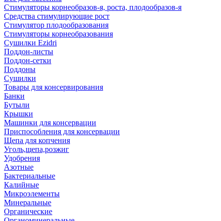
Стимуляторы корнеобразов-я, роста, плодообразов-я
Средства стимулирующие рост
Стимулятор плодообразования
Стимуляторы корнеобразования
Сушилки Ezidri
Поддон-листы
Поддон-сетки
Поддоны
Сушилки
Товары для консервирования
Банки
Бутыли
Крышки
Машинки для консервации
Приспособления для консервации
Щепа для копчения
Уголь,щепа,розжиг
Удобрения
Азотные
Бактериальные
Калийные
Микроэлементы
Минеральные
Органические
Органоминеральные