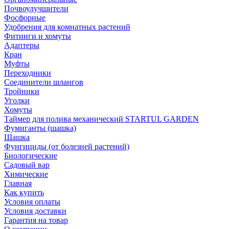
Почвоулучшители
Фосфорные
Удобрения для комнатных растений
Фитинги и хомуты
Адаптеры
Кран
Муфты
Переходники
Соединители шлангов
Тройники
Уголки
Хомуты
Таймер для полива механический STARTUL GARDEN
Фумиганты (шашка)
Шашка
Фунгициды (от болезней растений)
Биологические
Садовый вар
Химические
Главная
Как купить
Условия оплаты
Условия доставки
Гарантия на товар