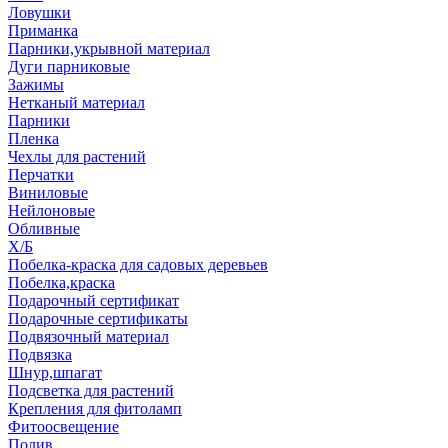
Ловушки
Приманка
Парники,укрывной материал
Дуги парниковые
Зажимы
Нетканый материал
Парники
Пленка
Чехлы для растений
Перчатки
Виниловые
Нейлоновые
Обливные
Х/Б
Побелка-краска для садовых деревьев
Побелка,краска
Подарочный сертификат
Подарочные сертификаты
Подвязочный материал
Подвязка
Шнур,шпагат
Подсветка для растений
Крепления для фитоламп
Фитоосвещение
Полив