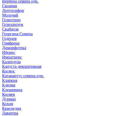
Вербена семена одн.
Гацания
Лептосифон
Молочай
Гелиотроп
Гелихризум
Скабиоза
Георгина Семена
Годеция
Гомфрена
Диморфотека
Иберис
Импатиенс
Календула
Капуста декоративная
Космос
Катарантус семена одн.
Кларкия
Клеома
Клещевина
Космея
Дурман
Кохия
Краспедия
Лаватера