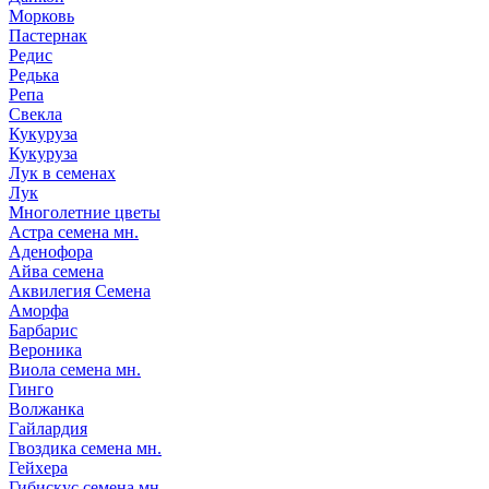
Морковь
Пастернак
Редис
Редька
Репа
Свекла
Кукуруза
Кукуруза
Лук в семенах
Лук
Многолетние цветы
Астра семена мн.
Аденофора
Айва семена
Аквилегия Семена
Аморфа
Барбарис
Вероника
Виола семена мн.
Гинго
Волжанка
Гайлардия
Гвоздика семена мн.
Гейхера
Гибискус семена мн.