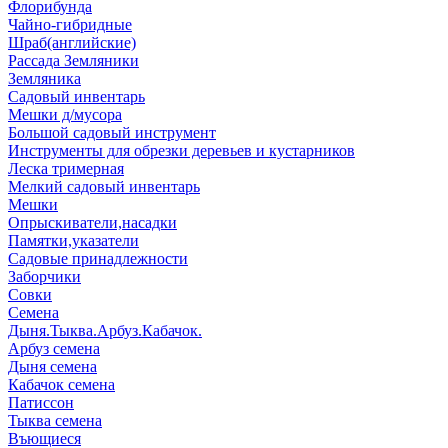
Флорибунда
Чайно-гибридные
Шраб(английские)
Рассада Земляники
Земляника
Садовый инвентарь
Мешки д/мусора
Большой садовый инструмент
Инструменты для обрезки деревьев и кустарников
Леска тримерная
Мелкий садовый инвентарь
Мешки
Опрыскиватели,насадки
Памятки,указатели
Садовые принадлежности
Заборчики
Совки
Семена
Дыня.Тыква.Арбуз.Кабачок.
Арбуз семена
Дыня семена
Кабачок семена
Патиссон
Тыква семена
Въющиеся