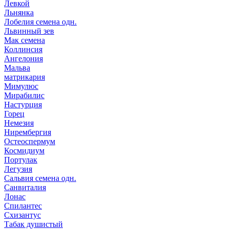
Левкой
Льнянка
Лобелия семена одн.
Львинный зев
Мак семена
Коллинсия
Ангелония
Мальва
матрикария
Мимулюс
Мирабилис
Настурция
Горец
Немезия
Нирембергия
Остеоспермум
Космидиум
Портулак
Легузия
Сальвия семена одн.
Санвиталия
Лонас
Спилантес
Схизантус
Табак душистый