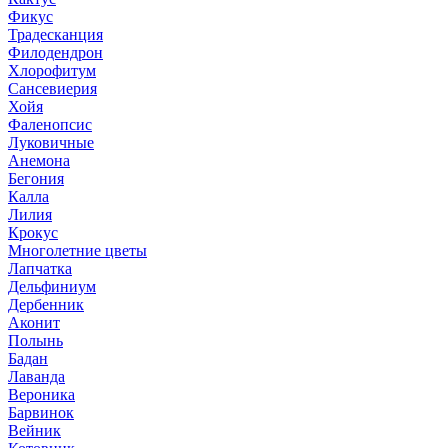
Фикус
Традесканция
Филодендрон
Хлорофитум
Сансевиерия
Хойя
Фаленопсис
Луковичные
Анемона
Бегония
Калла
Лилия
Крокус
Многолетние цветы
Лапчатка
Дельфиниум
Дербенник
Аконит
Полынь
Бадан
Лаванда
Вероника
Барвинок
Вейник