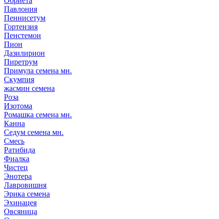
Обриета
Павлония
Пеннисетум
Гортензия
Пенстемон
Пион
Дазилирион
Пиретрум
Примула семена мн.
Скумпия
жасмин семена
Роза
Изотома
Ромашка семена мн.
Канна
Седум семена мн.
Смесь
Ратибида
Фиалка
Чистец
Энотера
Лавровишня
Эрика семена
Эхинацея
Овсяница