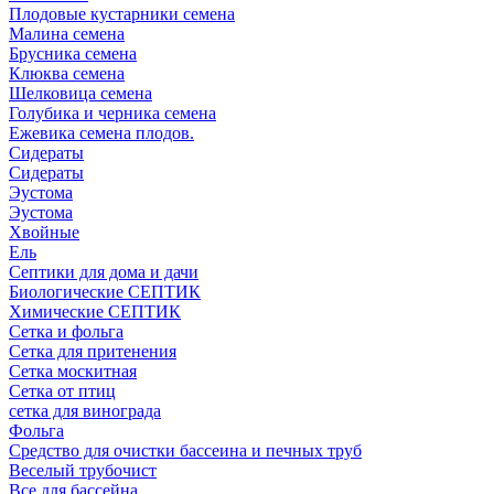
Плодовые кустарники семена
Малина семена
Брусника семена
Клюква семена
Шелковица семена
Голубика и черника семена
Ежевика семена плодов.
Сидераты
Сидераты
Эустома
Эустома
Хвойные
Ель
Септики для дома и дачи
Биологические СЕПТИК
Химические СЕПТИК
Сетка и фольга
Сетка для притенения
Сетка москитная
Сетка от птиц
сетка для винограда
Фольга
Средство для очистки бассеина и печных труб
Веселый трубочист
Все для бассейна