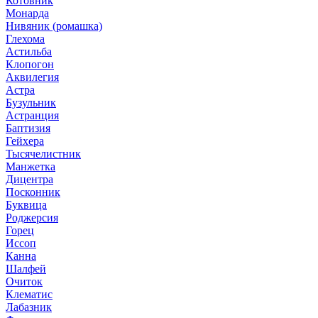
Котовник
Монарда
Нивяник (ромашка)
Глехома
Астильба
Клопогон
Аквилегия
Астра
Бузульник
Астранция
Баптизия
Гейхера
Тысячелистник
Манжетка
Дицентра
Посконник
Буквица
Роджерсия
Горец
Иссоп
Канна
Шалфей
Очиток
Клематис
Лабазник