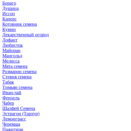
Бораго
Душица
Иссоп
Каперс
Котовник семена
Кумин
Лекарственный огород
Лофант
Любисток
Майоран
Мангольд
Мелисса
Мята семена
Розмарин семена
Стевия семена
Табак
Тимьян семена
Иван-чай
Фенхель
Чабер
Шалфей Семена
Эстрагон (Тархун)
Лемонграсс
Черемша
Пажитник