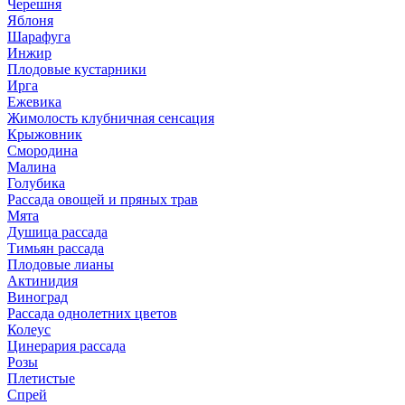
Черешня
Яблоня
Шарафуга
Инжир
Плодовые кустарники
Ирга
Ежевика
Жимолость клубничная сенсация
Крыжовник
Смородина
Малина
Голубика
Рассада овощей и пряных трав
Мята
Душица рассада
Тимьян рассада
Плодовые лианы
Актинидия
Виноград
Рассада однолетних цветов
Колеус
Цинерария рассада
Розы
Плетистые
Спрей