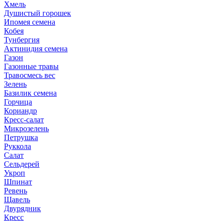
Хмель
Душистый горошек
Ипомея семена
Кобея
Тунбергия
Актинидия семена
Газон
Газонные травы
Травосмесь вес
Зелень
Базилик семена
Горчица
Кориандр
Кресс-салат
Микрозелень
Петрушка
Руккола
Салат
Сельдерей
Укроп
Шпинат
Ревень
Щавель
Двурядник
Кресс