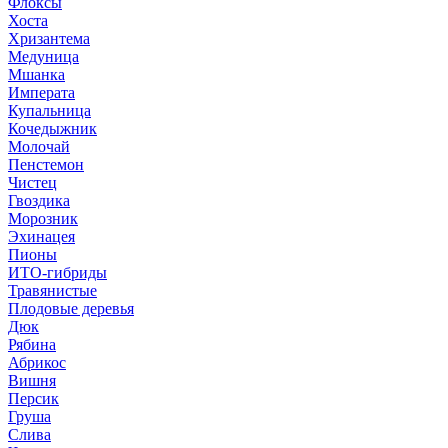
Флоксы
Хоста
Хризантема
Медуница
Мшанка
Императа
Купальница
Кочедыжник
Молочай
Пенстемон
Чистец
Гвоздика
Морозник
Эхинацея
Пионы
ИТО-гибриды
Травянистые
Плодовые деревья
Дюк
Рябина
Абрикос
Вишня
Персик
Груша
Слива