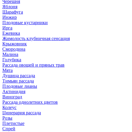
Черешня
Яблоня
Шарафуга
Инжир
Плодовые кустарники
Ирга
Ежевика
Жимолость клубничная сенсация
Крыжовник
Смородина
Малина
Голубика
Рассада овощей и пряных трав
Мята
Душица рассада
Тимьян рассада
Плодовые лианы
Актинидия
Виноград
Рассада однолетних цветов
Колеус
Цинерария рассада
Розы
Плетистые
Спрей