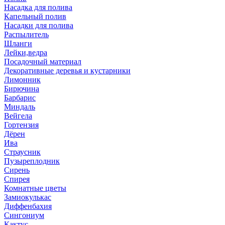
Насадка для полива
Капельный полив
Насадки для полива
Распылитель
Шланги
Лейки,ведра
Посадочный материал
Декоративные деревья и кустарники
Лимонник
Бирючина
Барбарис
Миндаль
Вейгела
Гортензия
Дёрен
Ива
Страусник
Пузыреплодник
Сирень
Спирея
Комнатные цветы
Замиокулькас
Диффенбахия
Сингониум
Кактус