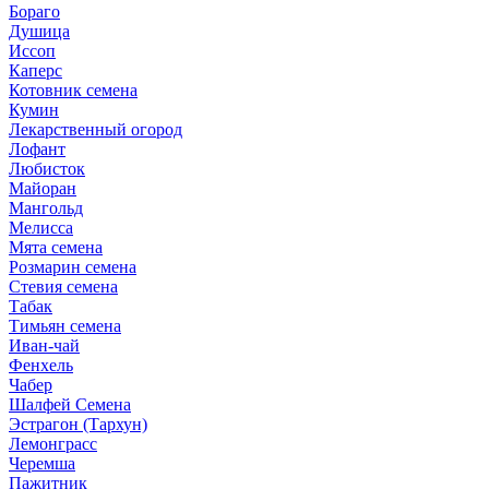
Бораго
Душица
Иссоп
Каперс
Котовник семена
Кумин
Лекарственный огород
Лофант
Любисток
Майоран
Мангольд
Мелисса
Мята семена
Розмарин семена
Стевия семена
Табак
Тимьян семена
Иван-чай
Фенхель
Чабер
Шалфей Семена
Эстрагон (Тархун)
Лемонграсс
Черемша
Пажитник