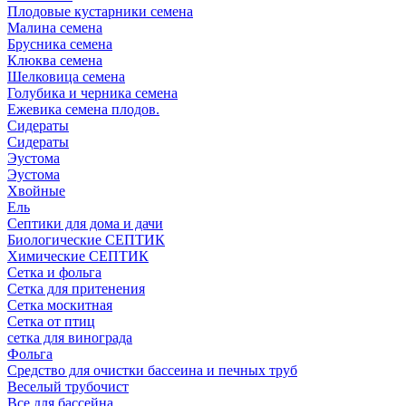
Плодовые кустарники семена
Малина семена
Брусника семена
Клюква семена
Шелковица семена
Голубика и черника семена
Ежевика семена плодов.
Сидераты
Сидераты
Эустома
Эустома
Хвойные
Ель
Септики для дома и дачи
Биологические СЕПТИК
Химические СЕПТИК
Сетка и фольга
Сетка для притенения
Сетка москитная
Сетка от птиц
сетка для винограда
Фольга
Средство для очистки бассеина и печных труб
Веселый трубочист
Все для бассейна