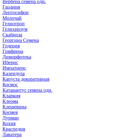
Вербена семена одн.
Гацания
Лептосифон
Молочай
Гелиотроп
Гелихризум
Скабиоза
Георгина Семена
Годеция
Гомфрена
Диморфотека
Иберис
Импатиенс
Календула
Капуста декоративная
Космос
Катарантус семена одн.
Кларкия
Клеома
Клещевина
Космея
Дурман
Кохия
Краспедия
Лаватера