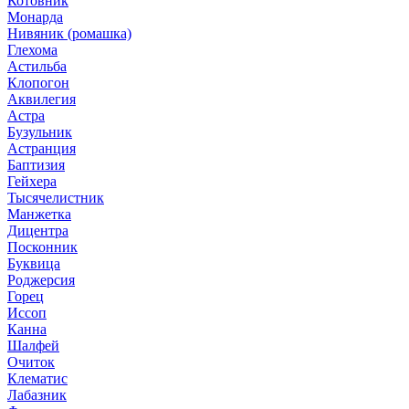
Котовник
Монарда
Нивяник (ромашка)
Глехома
Астильба
Клопогон
Аквилегия
Астра
Бузульник
Астранция
Баптизия
Гейхера
Тысячелистник
Манжетка
Дицентра
Посконник
Буквица
Роджерсия
Горец
Иссоп
Канна
Шалфей
Очиток
Клематис
Лабазник