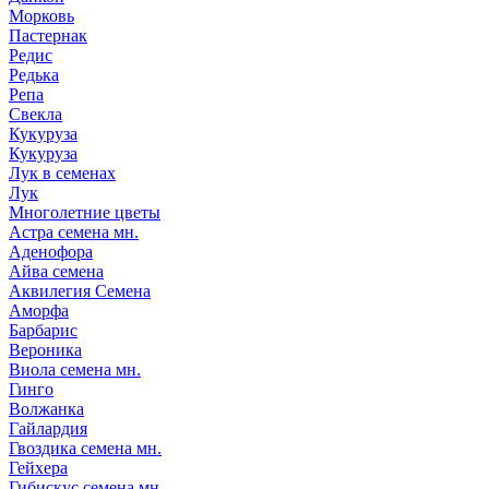
Морковь
Пастернак
Редис
Редька
Репа
Свекла
Кукуруза
Кукуруза
Лук в семенах
Лук
Многолетние цветы
Астра семена мн.
Аденофора
Айва семена
Аквилегия Семена
Аморфа
Барбарис
Вероника
Виола семена мн.
Гинго
Волжанка
Гайлардия
Гвоздика семена мн.
Гейхера
Гибискус семена мн.