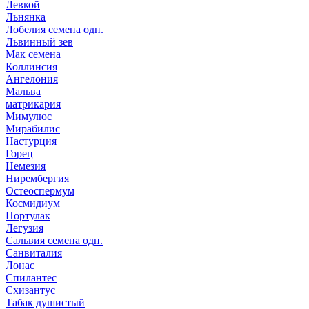
Левкой
Льнянка
Лобелия семена одн.
Львинный зев
Мак семена
Коллинсия
Ангелония
Мальва
матрикария
Мимулюс
Мирабилис
Настурция
Горец
Немезия
Нирембергия
Остеоспермум
Космидиум
Портулак
Легузия
Сальвия семена одн.
Санвиталия
Лонас
Спилантес
Схизантус
Табак душистый