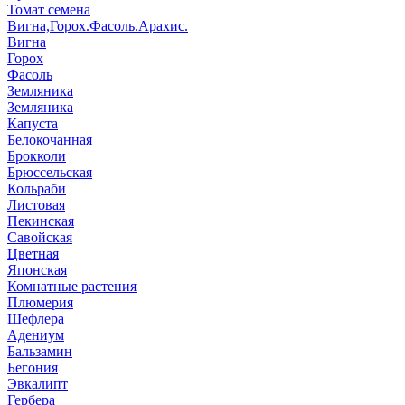
Томат семена
Вигна,Горох.Фасоль.Арахис.
Вигна
Горох
Фасоль
Земляника
Земляника
Капуста
Белокочанная
Брокколи
Брюссельская
Кольраби
Листовая
Пекинская
Савойская
Цветная
Японская
Комнатные растения
Плюмерия
Шефлера
Адениум
Бальзамин
Бегония
Эвкалипт
Гербера