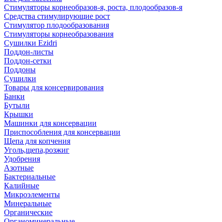
Стимуляторы корнеобразов-я, роста, плодообразов-я
Средства стимулирующие рост
Стимулятор плодообразования
Стимуляторы корнеобразования
Сушилки Ezidri
Поддон-листы
Поддон-сетки
Поддоны
Сушилки
Товары для консервирования
Банки
Бутыли
Крышки
Машинки для консервации
Приспособления для консервации
Щепа для копчения
Уголь,щепа,розжиг
Удобрения
Азотные
Бактериальные
Калийные
Микроэлементы
Минеральные
Органические
Органоминеральные