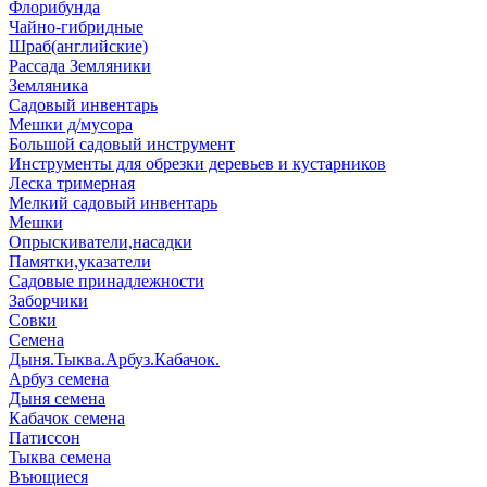
Флорибунда
Чайно-гибридные
Шраб(английские)
Рассада Земляники
Земляника
Садовый инвентарь
Мешки д/мусора
Большой садовый инструмент
Инструменты для обрезки деревьев и кустарников
Леска тримерная
Мелкий садовый инвентарь
Мешки
Опрыскиватели,насадки
Памятки,указатели
Садовые принадлежности
Заборчики
Совки
Семена
Дыня.Тыква.Арбуз.Кабачок.
Арбуз семена
Дыня семена
Кабачок семена
Патиссон
Тыква семена
Въющиеся