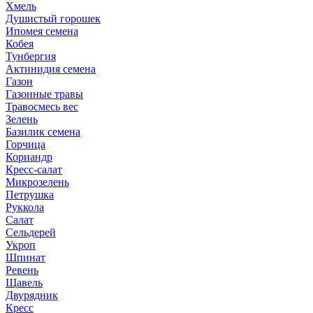
Хмель
Душистый горошек
Ипомея семена
Кобея
Тунбергия
Актинидия семена
Газон
Газонные травы
Травосмесь вес
Зелень
Базилик семена
Горчица
Кориандр
Кресс-салат
Микрозелень
Петрушка
Руккола
Салат
Сельдерей
Укроп
Шпинат
Ревень
Щавель
Двурядник
Кресс