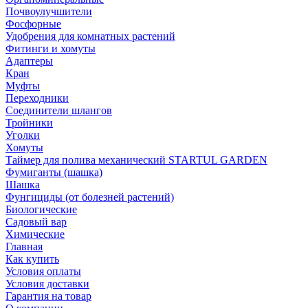
Почвоулучшители
Фосфорные
Удобрения для комнатных растений
Фитинги и хомуты
Адаптеры
Кран
Муфты
Переходники
Соединители шлангов
Тройники
Уголки
Хомуты
Таймер для полива механический STARTUL GARDEN
Фумиганты (шашка)
Шашка
Фунгициды (от болезней растений)
Биологические
Садовый вар
Химические
Главная
Как купить
Условия оплаты
Условия доставки
Гарантия на товар