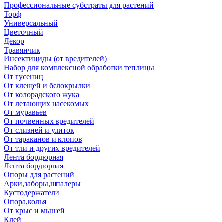
Профессиональные субстраты для растений
Торф
Универсальный
Цветочный
Декор
Травянчик
Инсектициды (от вредителей)
Набор для комплексной обработки теплицы
От гусениц
От клещей и белокрылки
От колорадского жука
От летающих насекомых
От муравьев
От почвенных вредителей
От слизней и улиток
От тараканов и клопов
От тли и других вредителей
Лента бордюрная
Лента бордюрная
Опоры для растений
Арки,заборы,шпалеры
Кустодержатели
Опора,колья
От крыс и мышей
Клей