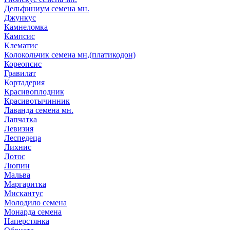
Дельфиниум семена мн.
Джункус
Камнеломка
Кампсис
Клематис
Колокольчик семена мн,(платикодон)
Кореопсис
Гравилат
Кортадерия
Красивоплодник
Красивотычинник
Лаванда семена мн.
Лапчатка
Левизия
Леспедеца
Лихнис
Лотос
Люпин
Мальва
Маргаритка
Мискантус
Молодило семена
Монарда семена
Наперстянка