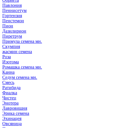
Обриета
Павлония
Пеннисетум
Гортензия
Пенстемон
Пион
Дазилирион
Пиретрум
Примула семена мн.
Скумпия
жасмин семена
Роза
Изотома
Ромашка семена мн.
Канна
Седум семена мн.
Смесь
Ратибида
Фиалка
Чистец
Энотера
Лавровишня
Эрика семена
Эхинацея
Овсяница