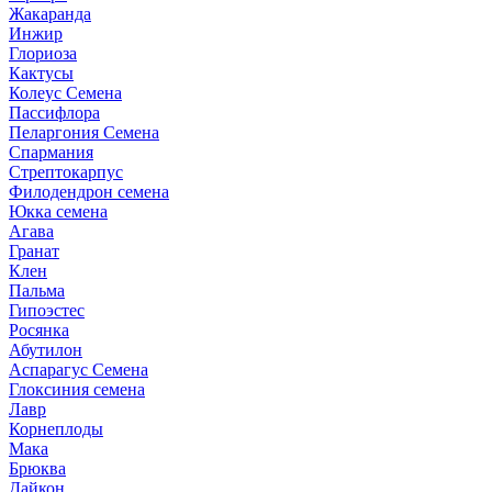
Жакаранда
Инжир
Глориоза
Кактусы
Колеус Семена
Пассифлора
Пеларгония Семена
Спармания
Стрептокарпус
Филодендрон семена
Юкка семена
Агава
Гранат
Клен
Пальма
Гипоэстес
Росянка
Абутилон
Аспарагус Семена
Глоксиния семена
Лавр
Корнеплоды
Мака
Брюква
Дайкон