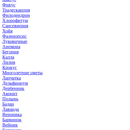
Фикус
Традесканция
Филодендрон
Хлорофитум
Сансевиерия
Хойя
Фаленопсис
Луковичные
Анемона
Бегония
Калла
Лилия
Крокус
Многолетние цветы
Лапчатка
Дельфиниум
Дербенник
Аконит
Полынь
Бадан
Лаванда
Вероника
Барвинок
Вейник