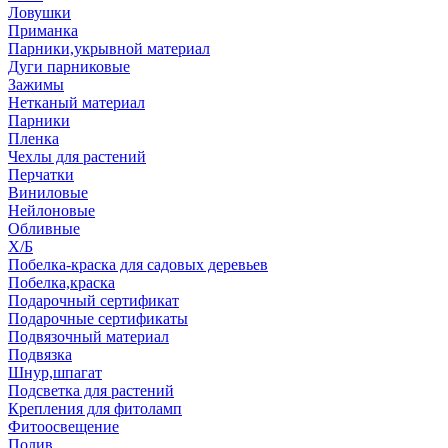
Ловушки
Приманка
Парники,укрывной материал
Дуги парниковые
Зажимы
Нетканый материал
Парники
Пленка
Чехлы для растений
Перчатки
Виниловые
Нейлоновые
Обливные
Х/Б
Побелка-краска для садовых деревьев
Побелка,краска
Подарочный сертификат
Подарочные сертификаты
Подвязочный материал
Подвязка
Шнур,шпагат
Подсветка для растений
Крепления для фитоламп
Фитоосвещение
Полив