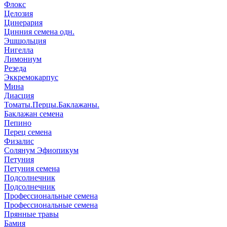
Флокс
Целозия
Цинерария
Цинния семена одн.
Эшшольция
Нигелла
Лимониум
Резеда
Эккремокарпус
Мина
Диасция
Томаты.Перцы.Баклажаны.
Баклажан семена
Пепино
Перец семена
Физалис
Солянум Эфиопикум
Петуния
Петуния семена
Подсолнечник
Подсолнечник
Профессиональные семена
Профессиональные семена
Прянные травы
Бамия