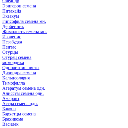
Олеандр
Эригерон семена
Питахайя
Экзакум
Гипсофила семена мн.
Дербенник
Жимолость семена мн.
Изолепис
Незабудка
Пентас
Огурцы
Огурец семена
момордика
Однолетние цветы
Дихондра семена
Кальцеолярия
Тимофилла
Агератум семена одн.
Алиссум семена одн.
Амарант
Астра семена одн.
Бакопа
Бархатцы семена
Брахикома
Василек