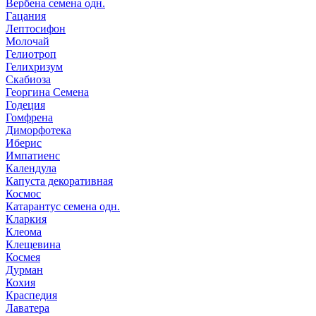
Вербена семена одн.
Гацания
Лептосифон
Молочай
Гелиотроп
Гелихризум
Скабиоза
Георгина Семена
Годеция
Гомфрена
Диморфотека
Иберис
Импатиенс
Календула
Капуста декоративная
Космос
Катарантус семена одн.
Кларкия
Клеома
Клещевина
Космея
Дурман
Кохия
Краспедия
Лаватера