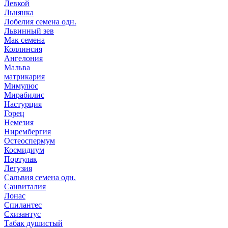
Левкой
Льнянка
Лобелия семена одн.
Львинный зев
Мак семена
Коллинсия
Ангелония
Мальва
матрикария
Мимулюс
Мирабилис
Настурция
Горец
Немезия
Нирембергия
Остеоспермум
Космидиум
Портулак
Легузия
Сальвия семена одн.
Санвиталия
Лонас
Спилантес
Схизантус
Табак душистый