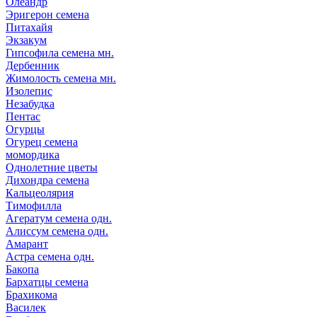
Олеандр
Эригерон семена
Питахайя
Экзакум
Гипсофила семена мн.
Дербенник
Жимолость семена мн.
Изолепис
Незабудка
Пентас
Огурцы
Огурец семена
момордика
Однолетние цветы
Дихондра семена
Кальцеолярия
Тимофилла
Агератум семена одн.
Алиссум семена одн.
Амарант
Астра семена одн.
Бакопа
Бархатцы семена
Брахикома
Василек