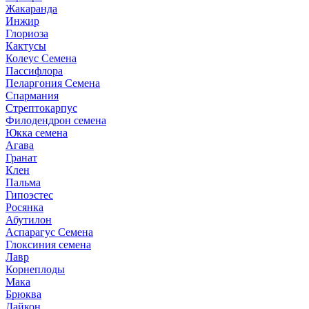
Жакаранда
Инжир
Глориоза
Кактусы
Колеус Семена
Пассифлора
Пеларгония Семена
Спармания
Стрептокарпус
Филодендрон семена
Юкка семена
Агава
Гранат
Клен
Пальма
Гипоэстес
Росянка
Абутилон
Аспарагус Семена
Глоксиния семена
Лавр
Корнеплоды
Мака
Брюква
Дайкон