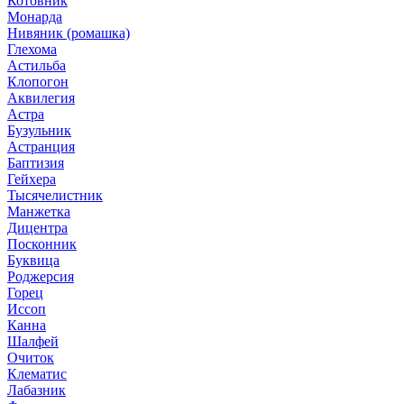
Котовник
Монарда
Нивяник (ромашка)
Глехома
Астильба
Клопогон
Аквилегия
Астра
Бузульник
Астранция
Баптизия
Гейхера
Тысячелистник
Манжетка
Дицентра
Посконник
Буквица
Роджерсия
Горец
Иссоп
Канна
Шалфей
Очиток
Клематис
Лабазник