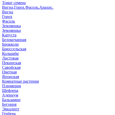
Томат семена
Вигна,Горох.Фасоль.Арахис.
Вигна
Горох
Фасоль
Земляника
Земляника
Капуста
Белокочанная
Брокколи
Брюссельская
Кольраби
Листовая
Пекинская
Савойская
Цветная
Японская
Комнатные растения
Плюмерия
Шефлера
Адениум
Бальзамин
Бегония
Эвкалипт
Гербера