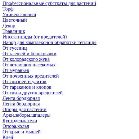
Профессиональные субстраты для растений
Торф
Универсальный
Цветочный
Декор
Травянчик
Инсектициды (от вредителей)
Набор для комплексной обработки теплицы
От гусениц
От клещей и белокрылки
От колорадского жука
От летающих насекомых
От муравьев
От почвенных вредителей
От слизней и улиток
От тараканов и клопов
От тли и других вредителей
Лента бордюрная
Лента бордюрная
Опоры для растений
Арки,заборы,шпалеры
Кустодержатели
Опора,колья
От крыс и мышей
Клей