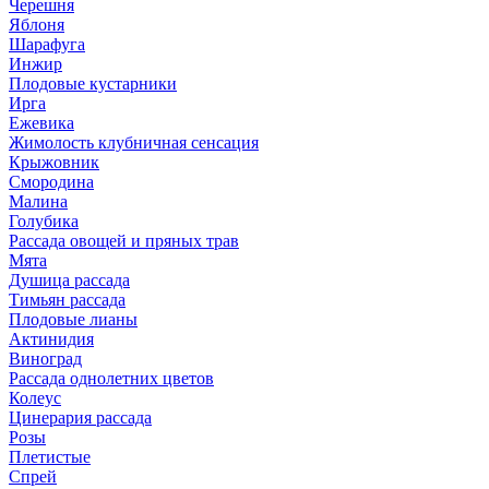
Черешня
Яблоня
Шарафуга
Инжир
Плодовые кустарники
Ирга
Ежевика
Жимолость клубничная сенсация
Крыжовник
Смородина
Малина
Голубика
Рассада овощей и пряных трав
Мята
Душица рассада
Тимьян рассада
Плодовые лианы
Актинидия
Виноград
Рассада однолетних цветов
Колеус
Цинерария рассада
Розы
Плетистые
Спрей