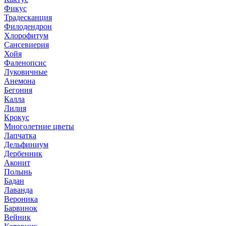
Фикус
Традесканция
Филодендрон
Хлорофитум
Сансевиерия
Хойя
Фаленопсис
Луковичные
Анемона
Бегония
Калла
Лилия
Крокус
Многолетние цветы
Лапчатка
Дельфиниум
Дербенник
Аконит
Полынь
Бадан
Лаванда
Вероника
Барвинок
Вейник