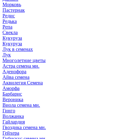
Морковь
Пастернак
Редис
Редька
Репа
Свекла
Кукуруза
Кукуруза
Лук в семенах
Лук
Многолетние цветы
Астра семена мн.
Аденофора
Айва семена
Аквилегия Семена
Аморфа
Барбарис
Вероника
Виола семена мн.
Гинго
Волжанка
Гайлардия
Гвоздика семена мн.
Гейхера
Гибискус семена мн.