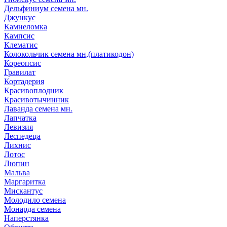
Дельфиниум семена мн.
Джункус
Камнеломка
Кампсис
Клематис
Колокольчик семена мн,(платикодон)
Кореопсис
Гравилат
Кортадерия
Красивоплодник
Красивотычинник
Лаванда семена мн.
Лапчатка
Левизия
Леспедеца
Лихнис
Лотос
Люпин
Мальва
Маргаритка
Мискантус
Молодило семена
Монарда семена
Наперстянка