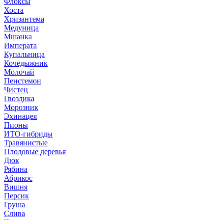
Флоксы
Хоста
Хризантема
Медуница
Мшанка
Императа
Купальница
Кочедыжник
Молочай
Пенстемон
Чистец
Гвоздика
Морозник
Эхинацея
Пионы
ИТО-гибриды
Травянистые
Плодовые деревья
Дюк
Рябина
Абрикос
Вишня
Персик
Груша
Слива