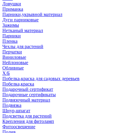
Ловушки
Приманка
Парники,укрывной материал
Дуги парниковые
Зажимы
Нетканый материал
Парники
Пленка
Чехлы для растений
Перчатки
Виниловые
Нейлоновые
Обливные
Х/Б
Побелка-краска для садовых деревьев
Побелка,краска
Подарочный сертификат
Подарочные сертификаты
Подвязочный материал
Подвязка
Шнур,шпагат
Подсветка для растений
Крепления для фитоламп
Фитоосвещение
Полив