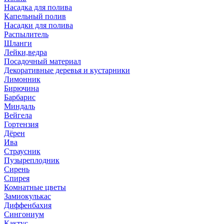
Насадка для полива
Капельный полив
Насадки для полива
Распылитель
Шланги
Лейки,ведра
Посадочный материал
Декоративные деревья и кустарники
Лимонник
Бирючина
Барбарис
Миндаль
Вейгела
Гортензия
Дёрен
Ива
Страусник
Пузыреплодник
Сирень
Спирея
Комнатные цветы
Замиокулькас
Диффенбахия
Сингониум
Кактус