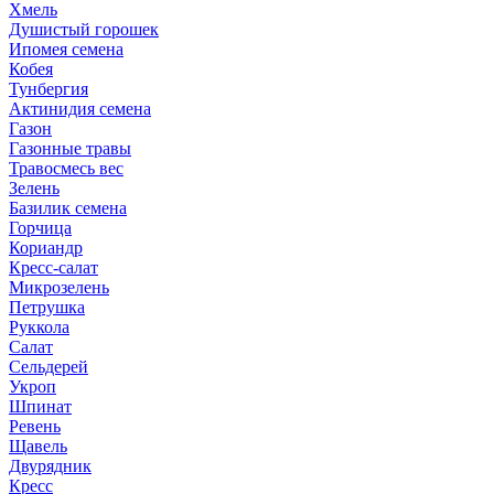
Хмель
Душистый горошек
Ипомея семена
Кобея
Тунбергия
Актинидия семена
Газон
Газонные травы
Травосмесь вес
Зелень
Базилик семена
Горчица
Кориандр
Кресс-салат
Микрозелень
Петрушка
Руккола
Салат
Сельдерей
Укроп
Шпинат
Ревень
Щавель
Двурядник
Кресс