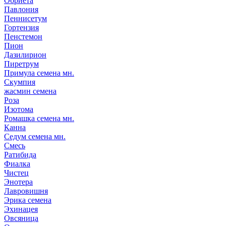
Обриета
Павлония
Пеннисетум
Гортензия
Пенстемон
Пион
Дазилирион
Пиретрум
Примула семена мн.
Скумпия
жасмин семена
Роза
Изотома
Ромашка семена мн.
Канна
Седум семена мн.
Смесь
Ратибида
Фиалка
Чистец
Энотера
Лавровишня
Эрика семена
Эхинацея
Овсяница