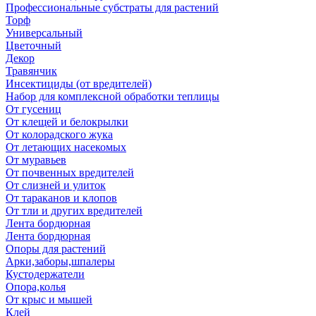
Профессиональные субстраты для растений
Торф
Универсальный
Цветочный
Декор
Травянчик
Инсектициды (от вредителей)
Набор для комплексной обработки теплицы
От гусениц
От клещей и белокрылки
От колорадского жука
От летающих насекомых
От муравьев
От почвенных вредителей
От слизней и улиток
От тараканов и клопов
От тли и других вредителей
Лента бордюрная
Лента бордюрная
Опоры для растений
Арки,заборы,шпалеры
Кустодержатели
Опора,колья
От крыс и мышей
Клей