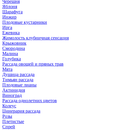
Черешня
Яблоня
Шарафуга
Инжир
Плодовые кустарники
Ирга
Ежевика
Жимолость клубничная сенсация
Крыжовник
Смородина
Малина
Голубика
Рассада овощей и пряных трав
Мята
Душица рассада
Тимьян рассада
Плодовые лианы
Актинидия
Виноград
Рассада однолетних цветов
Колеус
Цинерария рассада
Розы
Плетистые
Спрей