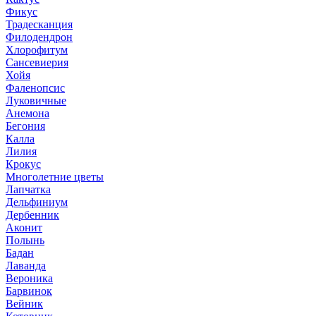
Фикус
Традесканция
Филодендрон
Хлорофитум
Сансевиерия
Хойя
Фаленопсис
Луковичные
Анемона
Бегония
Калла
Лилия
Крокус
Многолетние цветы
Лапчатка
Дельфиниум
Дербенник
Аконит
Полынь
Бадан
Лаванда
Вероника
Барвинок
Вейник