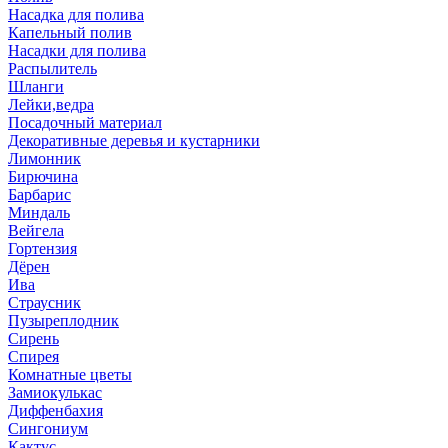
Насадка для полива
Капельный полив
Насадки для полива
Распылитель
Шланги
Лейки,ведра
Посадочный материал
Декоративные деревья и кустарники
Лимонник
Бирючина
Барбарис
Миндаль
Вейгела
Гортензия
Дёрен
Ива
Страусник
Пузыреплодник
Сирень
Спирея
Комнатные цветы
Замиокулькас
Диффенбахия
Сингониум
Кактус