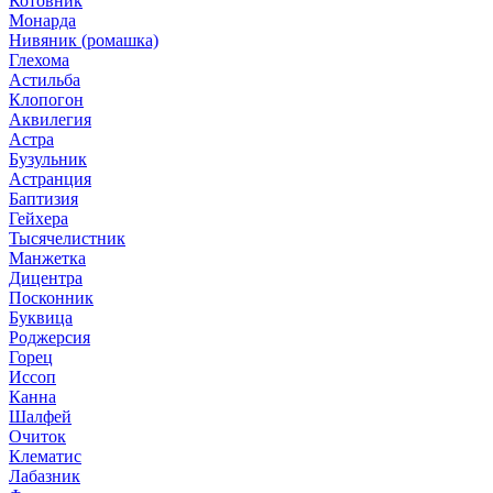
Котовник
Монарда
Нивяник (ромашка)
Глехома
Астильба
Клопогон
Аквилегия
Астра
Бузульник
Астранция
Баптизия
Гейхера
Тысячелистник
Манжетка
Дицентра
Посконник
Буквица
Роджерсия
Горец
Иссоп
Канна
Шалфей
Очиток
Клематис
Лабазник