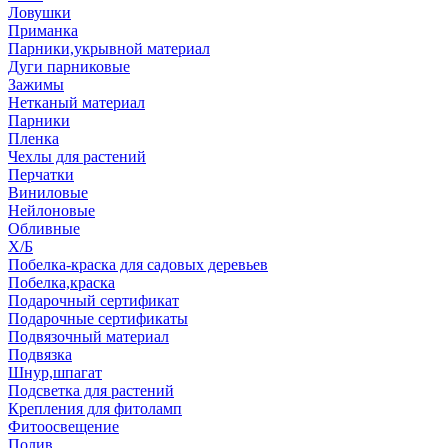
Ловушки
Приманка
Парники,укрывной материал
Дуги парниковые
Зажимы
Нетканый материал
Парники
Пленка
Чехлы для растений
Перчатки
Виниловые
Нейлоновые
Обливные
Х/Б
Побелка-краска для садовых деревьев
Побелка,краска
Подарочный сертификат
Подарочные сертификаты
Подвязочный материал
Подвязка
Шнур,шпагат
Подсветка для растений
Крепления для фитоламп
Фитоосвещение
Полив