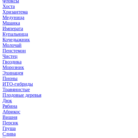
Флоксы
Хоста
Хризантема
Медуница
Мшанка
Императа
Купальница
Кочедыжник
Молочай
Пенстемон
Чистец
Гвоздика
Морозник
Эхинацея
Пионы
ИТО-гибриды
Травянистые
Плодовые деревья
Дюк
Рябина
Абрикос
Вишня
Персик
Груша
Слива