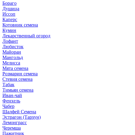
Бораго
Душица
Иссоп
Каперс
Котовник семена
Кумин
Лекарственный огород
Лофант
Любисток
Майоран
Мангольд
Мелисса
Мята семена
Розмарин семена
Стевия семена
Табак
Тимьян семена
Иван-чай
Фенхель
Чабер
Шалфей Семена
Эстрагон (Тархун)
Лемонграсс
Черемша
Пажитник