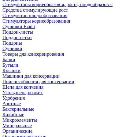
Стимуляторы корнеобразов-я, роста, плодообразов-я
Средства стимулирующие рост
Стимулятор плодообразования
Стимуляторы корнеобразования
Сушилки Ezidri
Поддон-листы
Поддон-сетки
Поддоны
Сушилки
Товары для консервирования
Банки
Бутыли
Крышки
Машинки для консервации
Приспособления для консервации
Щепа для копчения
Уголь,щепа,розжиг
Удобрения
Азотные
Бактериальные
Калийные
Микроэлементы
Минеральные
Органические
Органоминеральные