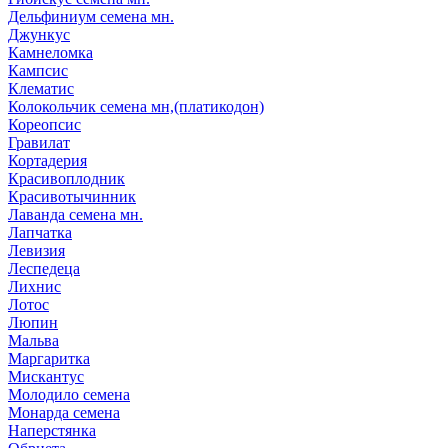
Дельфиниум семена мн.
Джункус
Камнеломка
Кампсис
Клематис
Колокольчик семена мн,(платикодон)
Кореопсис
Гравилат
Кортадерия
Красивоплодник
Красивотычинник
Лаванда семена мн.
Лапчатка
Левизия
Леспедеца
Лихнис
Лотос
Люпин
Мальва
Маргаритка
Мискантус
Молодило семена
Монарда семена
Наперстянка