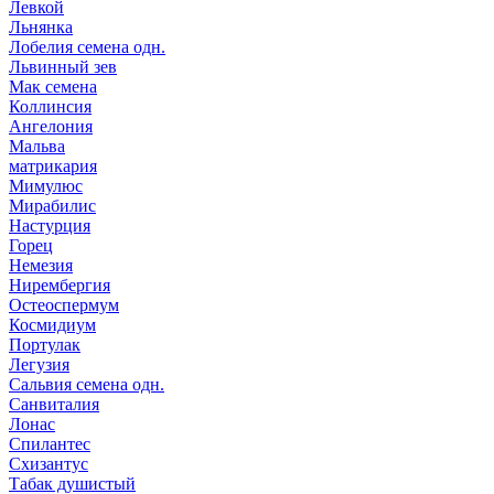
Левкой
Льнянка
Лобелия семена одн.
Львинный зев
Мак семена
Коллинсия
Ангелония
Мальва
матрикария
Мимулюс
Мирабилис
Настурция
Горец
Немезия
Нирембергия
Остеоспермум
Космидиум
Портулак
Легузия
Сальвия семена одн.
Санвиталия
Лонас
Спилантес
Схизантус
Табак душистый