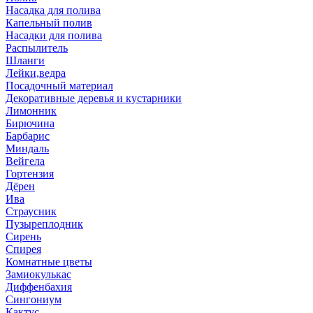
Насадка для полива
Капельный полив
Насадки для полива
Распылитель
Шланги
Лейки,ведра
Посадочный материал
Декоративные деревья и кустарники
Лимонник
Бирючина
Барбарис
Миндаль
Вейгела
Гортензия
Дёрен
Ива
Страусник
Пузыреплодник
Сирень
Спирея
Комнатные цветы
Замиокулькас
Диффенбахия
Сингониум
Кактус