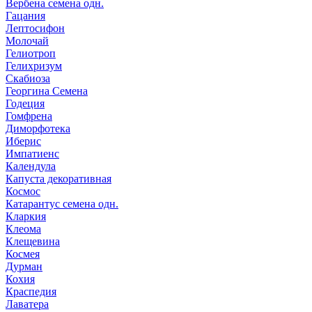
Вербена семена одн.
Гацания
Лептосифон
Молочай
Гелиотроп
Гелихризум
Скабиоза
Георгина Семена
Годеция
Гомфрена
Диморфотека
Иберис
Импатиенс
Календула
Капуста декоративная
Космос
Катарантус семена одн.
Кларкия
Клеома
Клещевина
Космея
Дурман
Кохия
Краспедия
Лаватера