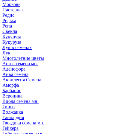
Морковь
Пастернак
Редис
Редька
Репа
Свекла
Кукуруза
Кукуруза
Лук в семенах
Лук
Многолетние цветы
Астра семена мн.
Аденофора
Айва семена
Аквилегия Семена
Аморфа
Барбарис
Вероника
Виола семена мн.
Гинго
Волжанка
Гайлардия
Гвоздика семена мн.
Гейхера
Гибискус семена мн.