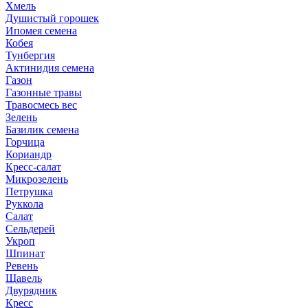
Хмель
Душистый горошек
Ипомея семена
Кобея
Тунбергия
Актинидия семена
Газон
Газонные травы
Травосмесь вес
Зелень
Базилик семена
Горчица
Кориандр
Кресс-салат
Микрозелень
Петрушка
Руккола
Салат
Сельдерей
Укроп
Шпинат
Ревень
Щавель
Двурядник
Кресс