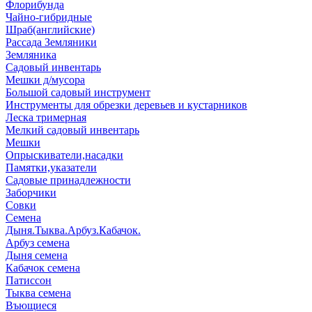
Флорибунда
Чайно-гибридные
Шраб(английские)
Рассада Земляники
Земляника
Садовый инвентарь
Мешки д/мусора
Большой садовый инструмент
Инструменты для обрезки деревьев и кустарников
Леска тримерная
Мелкий садовый инвентарь
Мешки
Опрыскиватели,насадки
Памятки,указатели
Садовые принадлежности
Заборчики
Совки
Семена
Дыня.Тыква.Арбуз.Кабачок.
Арбуз семена
Дыня семена
Кабачок семена
Патиссон
Тыква семена
Въющиеся