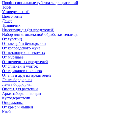
Профессиональные субстраты для растений
Торф
Универсальный
Цветочный
Декор
Травянчик
Инсектициды (от вредителей)
Набор для комплексной обработки теплицы
От гусениц
От клещей и белокрылки
От колорадского жука
От летающих насекомых
От муравьев
От почвенных вредителей
От слизней и улиток
От тараканов и клопов
От тли и других вредителей
Лента бордюрная
Лента бордюрная
Опоры для растений
Арки,заборы,шпалеры
Кустодержатели
Опора,колья
От крыс и мышей
Клей