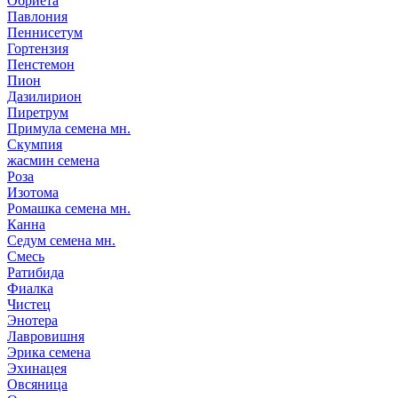
Обриета
Павлония
Пеннисетум
Гортензия
Пенстемон
Пион
Дазилирион
Пиретрум
Примула семена мн.
Скумпия
жасмин семена
Роза
Изотома
Ромашка семена мн.
Канна
Седум семена мн.
Смесь
Ратибида
Фиалка
Чистец
Энотера
Лавровишня
Эрика семена
Эхинацея
Овсяница