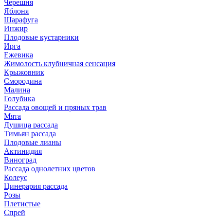
Черешня
Яблоня
Шарафуга
Инжир
Плодовые кустарники
Ирга
Ежевика
Жимолость клубничная сенсация
Крыжовник
Смородина
Малина
Голубика
Рассада овощей и пряных трав
Мята
Душица рассада
Тимьян рассада
Плодовые лианы
Актинидия
Виноград
Рассада однолетних цветов
Колеус
Цинерария рассада
Розы
Плетистые
Спрей