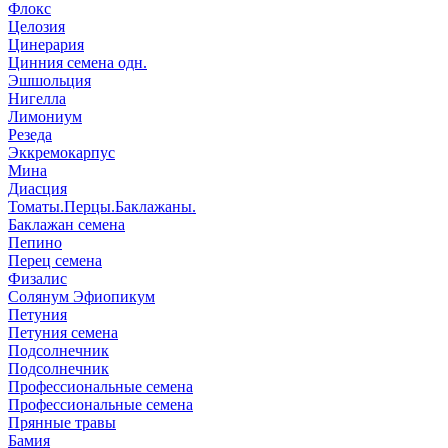
Флокс
Целозия
Цинерария
Цинния семена одн.
Эшшольция
Нигелла
Лимониум
Резеда
Эккремокарпус
Мина
Диасция
Томаты.Перцы.Баклажаны.
Баклажан семена
Пепино
Перец семена
Физалис
Солянум Эфиопикум
Петуния
Петуния семена
Подсолнечник
Подсолнечник
Профессиональные семена
Профессиональные семена
Прянные травы
Бамия