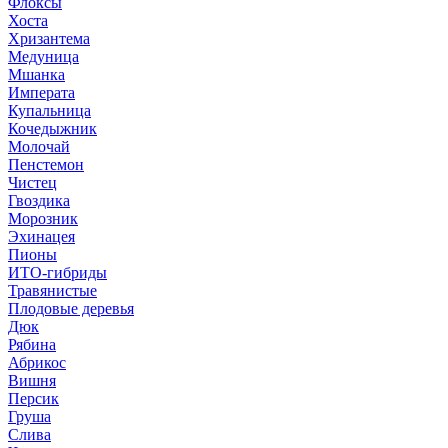
Флоксы
Хоста
Хризантема
Медуница
Мшанка
Императа
Купальница
Кочедыжник
Молочай
Пенстемон
Чистец
Гвоздика
Морозник
Эхинацея
Пионы
ИТО-гибриды
Травянистые
Плодовые деревья
Дюк
Рябина
Абрикос
Вишня
Персик
Груша
Слива