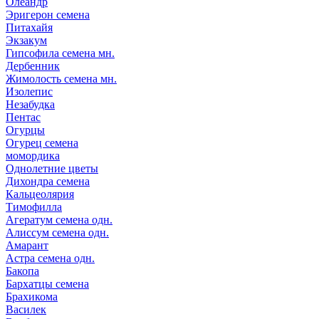
Олеандр
Эригерон семена
Питахайя
Экзакум
Гипсофила семена мн.
Дербенник
Жимолость семена мн.
Изолепис
Незабудка
Пентас
Огурцы
Огурец семена
момордика
Однолетние цветы
Дихондра семена
Кальцеолярия
Тимофилла
Агератум семена одн.
Алиссум семена одн.
Амарант
Астра семена одн.
Бакопа
Бархатцы семена
Брахикома
Василек