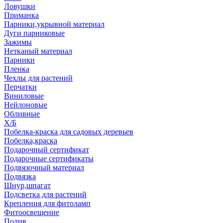
Ловушки
Приманка
Парники,укрывной материал
Дуги парниковые
Зажимы
Нетканый материал
Парники
Пленка
Чехлы для растений
Перчатки
Виниловые
Нейлоновые
Обливные
Х/Б
Побелка-краска для садовых деревьев
Побелка,краска
Подарочный сертификат
Подарочные сертификаты
Подвязочный материал
Подвязка
Шнур,шпагат
Подсветка для растений
Крепления для фитоламп
Фитоосвещение
Полив