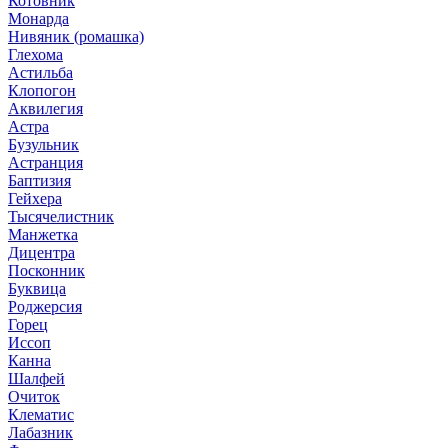
Котовник
Монарда
Нивяник (ромашка)
Глехома
Астильба
Клопогон
Аквилегия
Астра
Бузульник
Астранция
Баптизия
Гейхера
Тысячелистник
Манжетка
Дицентра
Посконник
Буквица
Роджерсия
Горец
Иссоп
Канна
Шалфей
Очиток
Клематис
Лабазник