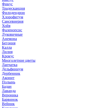
Фикус
Традесканция
Филодендрон
Хлорофитум
Сансевиерия
Хойя
Фаленопсис
Луковичные
Анемона
Бегония
Калла
Лилия
Крокус
Многолетние цветы
Лапчатка
Дельфиниум
Дербенник
Аконит
Полынь
Бадан
Лаванда
Вероника
Барвинок
Вейник