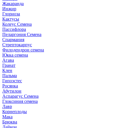
Жакаранда
Инжир
Глориоза
Кактусы
Колеус Семена
Пассифлора
Пеларгония Семена
Спармания
Стрептокарпус
Филодендрон семена
Юкка семена
Агава
Гранат
Клен
Пальма
Гипоэстес
Росянка
Абутилон
Аспарагус Семена
Глоксиния семена
Лавр
Корнеплоды
Мака
Брюква
Дайкон