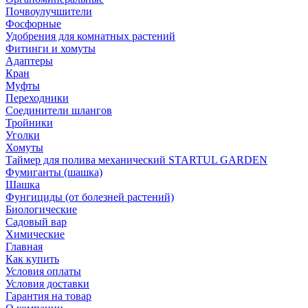
Почвоулучшители
Фосфорные
Удобрения для комнатных растений
Фитинги и хомуты
Адаптеры
Кран
Муфты
Переходники
Соединители шлангов
Тройники
Уголки
Хомуты
Таймер для полива механический STARTUL GARDEN
Фумиганты (шашка)
Шашка
Фунгициды (от болезней растений)
Биологические
Садовый вар
Химические
Главная
Как купить
Условия оплаты
Условия доставки
Гарантия на товар