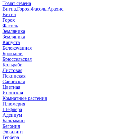
Томат семена
Вигна,Горох.Фасоль.Арахис.
Вигна
Горох
Фасоль
Земляника
Земляника
Капуста
Белокочанная
Брокколи
Брюссельская
Кольраби
Листовая
Пекинская
Савойская
Цветная
Японская
Комнатные растения
Плюмерия
Шефлера
Адениум
Бальзамин
Бегония
Эвкалипт
Гербера