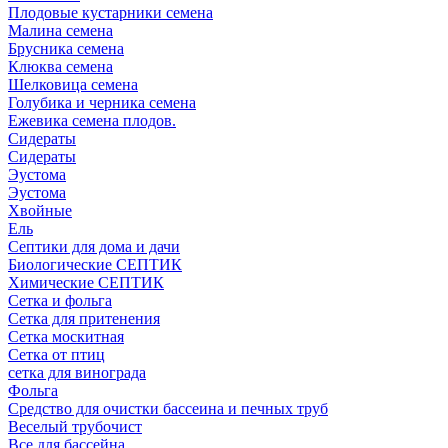
Плодовые кустарники семена
Малина семена
Брусника семена
Клюква семена
Шелковица семена
Голубика и черника семена
Ежевика семена плодов.
Сидераты
Сидераты
Эустома
Эустома
Хвойные
Ель
Септики для дома и дачи
Биологические СЕПТИК
Химические СЕПТИК
Сетка и фольга
Сетка для притенения
Сетка москитная
Сетка от птиц
сетка для винограда
Фольга
Средство для очистки бассеина и печных труб
Веселый трубочист
Все для бассейна