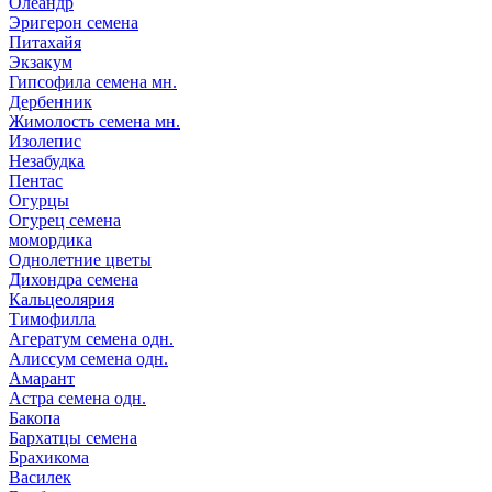
Олеандр
Эригерон семена
Питахайя
Экзакум
Гипсофила семена мн.
Дербенник
Жимолость семена мн.
Изолепис
Незабудка
Пентас
Огурцы
Огурец семена
момордика
Однолетние цветы
Дихондра семена
Кальцеолярия
Тимофилла
Агератум семена одн.
Алиссум семена одн.
Амарант
Астра семена одн.
Бакопа
Бархатцы семена
Брахикома
Василек