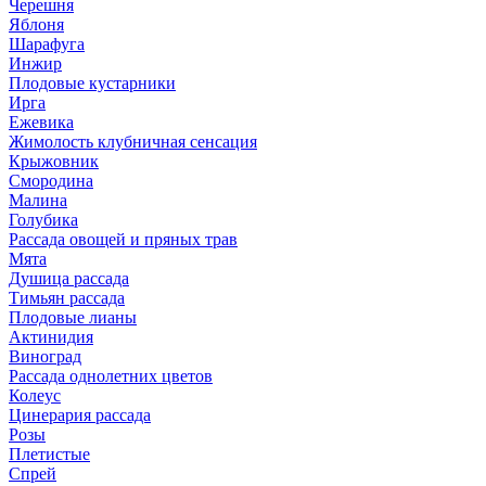
Черешня
Яблоня
Шарафуга
Инжир
Плодовые кустарники
Ирга
Ежевика
Жимолость клубничная сенсация
Крыжовник
Смородина
Малина
Голубика
Рассада овощей и пряных трав
Мята
Душица рассада
Тимьян рассада
Плодовые лианы
Актинидия
Виноград
Рассада однолетних цветов
Колеус
Цинерария рассада
Розы
Плетистые
Спрей