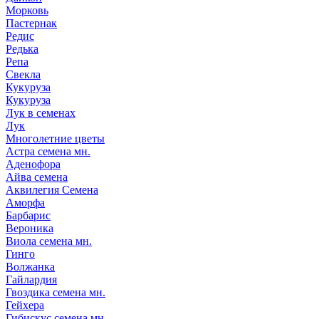
Морковь
Пастернак
Редис
Редька
Репа
Свекла
Кукуруза
Кукуруза
Лук в семенах
Лук
Многолетние цветы
Астра семена мн.
Аденофора
Айва семена
Аквилегия Семена
Аморфа
Барбарис
Вероника
Виола семена мн.
Гинго
Волжанка
Гайлардия
Гвоздика семена мн.
Гейхера
Гибискус семена мн.