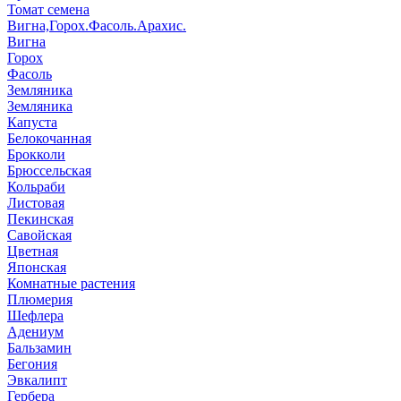
Томат семена
Вигна,Горох.Фасоль.Арахис.
Вигна
Горох
Фасоль
Земляника
Земляника
Капуста
Белокочанная
Брокколи
Брюссельская
Кольраби
Листовая
Пекинская
Савойская
Цветная
Японская
Комнатные растения
Плюмерия
Шефлера
Адениум
Бальзамин
Бегония
Эвкалипт
Гербера