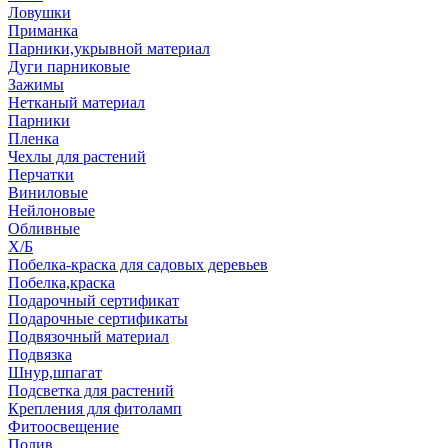
Ловушки
Приманка
Парники,укрывной материал
Дуги парниковые
Зажимы
Нетканый материал
Парники
Пленка
Чехлы для растений
Перчатки
Виниловые
Нейлоновые
Обливные
Х/Б
Побелка-краска для садовых деревьев
Побелка,краска
Подарочный сертификат
Подарочные сертификаты
Подвязочный материал
Подвязка
Шнур,шпагат
Подсветка для растений
Крепления для фитоламп
Фитоосвещение
Полив