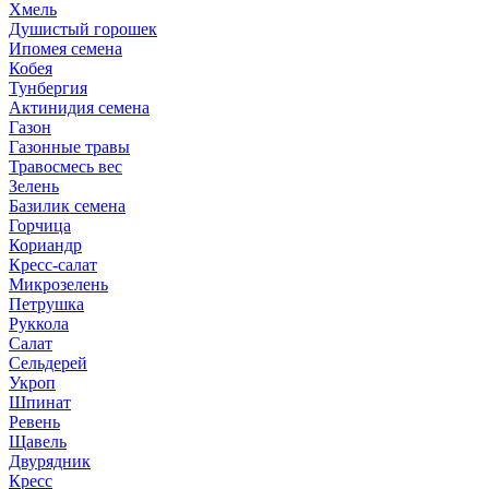
Хмель
Душистый горошек
Ипомея семена
Кобея
Тунбергия
Актинидия семена
Газон
Газонные травы
Травосмесь вес
Зелень
Базилик семена
Горчица
Кориандр
Кресс-салат
Микрозелень
Петрушка
Руккола
Салат
Сельдерей
Укроп
Шпинат
Ревень
Щавель
Двурядник
Кресс