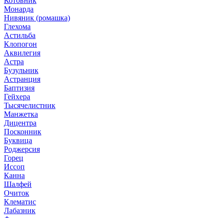
Котовник
Монарда
Нивяник (ромашка)
Глехома
Астильба
Клопогон
Аквилегия
Астра
Бузульник
Астранция
Баптизия
Гейхера
Тысячелистник
Манжетка
Дицентра
Посконник
Буквица
Роджерсия
Горец
Иссоп
Канна
Шалфей
Очиток
Клематис
Лабазник