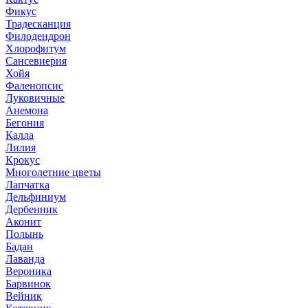
Фикус
Традесканция
Филодендрон
Хлорофитум
Сансевиерия
Хойя
Фаленопсис
Луковичные
Анемона
Бегония
Калла
Лилия
Крокус
Многолетние цветы
Лапчатка
Дельфиниум
Дербенник
Аконит
Полынь
Бадан
Лаванда
Вероника
Барвинок
Вейник