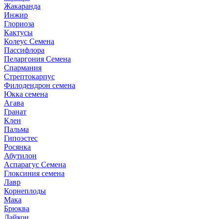
Жакаранда
Инжир
Глориоза
Кактусы
Колеус Семена
Пассифлора
Пеларгония Семена
Спармания
Стрептокарпус
Филодендрон семена
Юкка семена
Агава
Гранат
Клен
Пальма
Гипоэстес
Росянка
Абутилон
Аспарагус Семена
Глоксиния семена
Лавр
Корнеплоды
Мака
Брюква
Дайкон