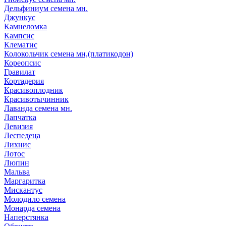
Дельфиниум семена мн.
Джункус
Камнеломка
Кампсис
Клематис
Колокольчик семена мн,(платикодон)
Кореопсис
Гравилат
Кортадерия
Красивоплодник
Красивотычинник
Лаванда семена мн.
Лапчатка
Левизия
Леспедеца
Лихнис
Лотос
Люпин
Мальва
Маргаритка
Мискантус
Молодило семена
Монарда семена
Наперстянка