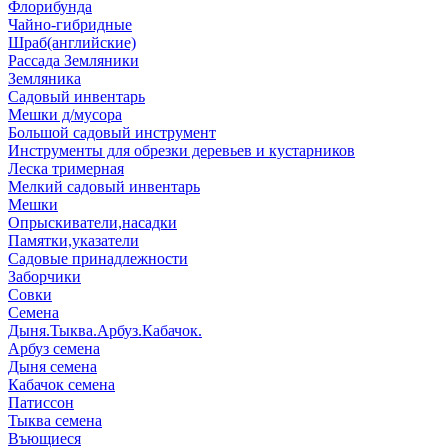
Флорибунда
Чайно-гибридные
Шраб(английские)
Рассада Земляники
Земляника
Садовый инвентарь
Мешки д/мусора
Большой садовый инструмент
Инструменты для обрезки деревьев и кустарников
Леска тримерная
Мелкий садовый инвентарь
Мешки
Опрыскиватели,насадки
Памятки,указатели
Садовые принадлежности
Заборчики
Совки
Семена
Дыня.Тыква.Арбуз.Кабачок.
Арбуз семена
Дыня семена
Кабачок семена
Патиссон
Тыква семена
Въющиеся