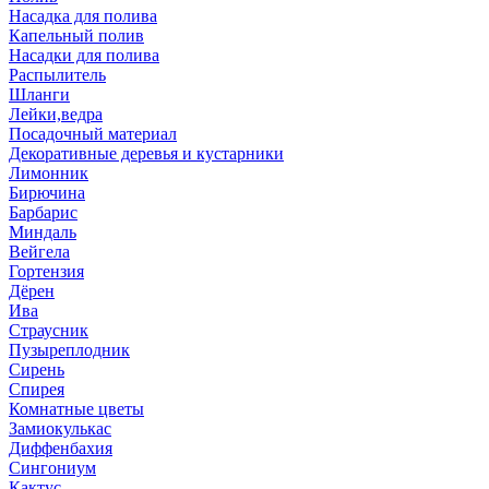
Насадка для полива
Капельный полив
Насадки для полива
Распылитель
Шланги
Лейки,ведра
Посадочный материал
Декоративные деревья и кустарники
Лимонник
Бирючина
Барбарис
Миндаль
Вейгела
Гортензия
Дёрен
Ива
Страусник
Пузыреплодник
Сирень
Спирея
Комнатные цветы
Замиокулькас
Диффенбахия
Сингониум
Кактус