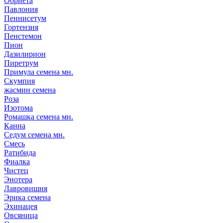
Обриета
Павлония
Пеннисетум
Гортензия
Пенстемон
Пион
Дазилирион
Пиретрум
Примула семена мн.
Скумпия
жасмин семена
Роза
Изотома
Ромашка семена мн.
Канна
Седум семена мн.
Смесь
Ратибида
Фиалка
Чистец
Энотера
Лавровишня
Эрика семена
Эхинацея
Овсяница