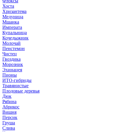
Флоксы
Хоста
Хризантема
Медуница
Мшанка
Императа
Купальница
Кочедыжник
Молочай
Пенстемон
Чистец
Гвоздика
Морозник
Эхинацея
Пионы
ИТО-гибриды
Травянистые
Плодовые деревья
Дюк
Рябина
Абрикос
Вишня
Персик
Груша
Слива