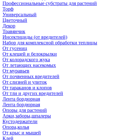
Профессиональные субстраты для растений
Торф
Универсальный
Цветочный
Декор
Травянчик
Инсектициды (от вредителей)
Набор для комплексной обработки теплицы
От гусениц
От клещей и белокрылки
От колорадского жука
От летающих насекомых
От муравьев
От почвенных вредителей
От слизней и улиток
От тараканов и клопов
От тли и других вредителей
Лента бордюрная
Лента бордюрная
Опоры для растений
Арки,заборы,шпалеры
Кустодержатели
Опора,колья
От крыс и мышей
Клей