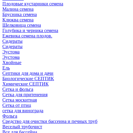
Плодовые кустарники семена
Малина семена
Брусника семена
Клюква семена
Шелковица семена
Голубика и черника семена
Ежевика семена плодов.
Сидераты
Сидераты
Эустома
Эустома
Хвойные
Ель
Септики для дома и дачи
Биологические СЕПТИК
Химические СЕПТИК
Сетка и фольга
Сетка для притенения
Сетка москитная
Сетка от птиц
сетка для винограда
Фольга
Средство для очистки бассеина и печных труб
Веселый трубочист
Все для бассейна