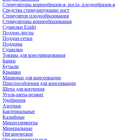
Стимуляторы корнеобразов-я, роста, плодообразов-я
Средства стимулирующие рост
Стимулятор плодообразования
Стимуляторы корнеобразования
Сушилки Ezidri
Поддон-листы
Поддон-сетки
Поддоны
Сушилки
Товары для консервирования
Банки
Бутыли
Крышки
Машинки для консервации
Приспособления для консервации
Щепа для копчения
Уголь,щепа,розжиг
Удобрения
Азотные
Бактериальные
Калийные
Микроэлементы
Минеральные
Органические
Органоминеральные