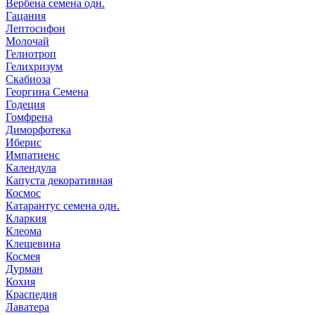
Вербена семена одн.
Гацания
Лептосифон
Молочай
Гелиотроп
Гелихризум
Скабиоза
Георгина Семена
Годеция
Гомфрена
Диморфотека
Иберис
Импатиенс
Календула
Капуста декоративная
Космос
Катарантус семена одн.
Кларкия
Клеома
Клещевина
Космея
Дурман
Кохия
Краспедия
Лаватера