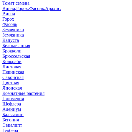
Томат семена
Вигна,Горох.Фасоль.Арахис.
Вигна
Горох
Фасоль
Земляника
Земляника
Капуста
Белокочанная
Брокколи
Брюссельская
Кольраби
Листовая
Пекинская
Савойская
Цветная
Японская
Комнатные растения
Плюмерия
Шефлера
Адениум
Бальзамин
Бегония
Эвкалипт
Гербера