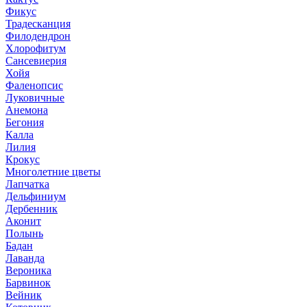
Фикус
Традесканция
Филодендрон
Хлорофитум
Сансевиерия
Хойя
Фаленопсис
Луковичные
Анемона
Бегония
Калла
Лилия
Крокус
Многолетние цветы
Лапчатка
Дельфиниум
Дербенник
Аконит
Полынь
Бадан
Лаванда
Вероника
Барвинок
Вейник