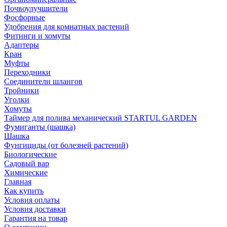
Почвоулучшители
Фосфорные
Удобрения для комнатных растений
Фитинги и хомуты
Адаптеры
Кран
Муфты
Переходники
Соединители шлангов
Тройники
Уголки
Хомуты
Таймер для полива механический STARTUL GARDEN
Фумиганты (шашка)
Шашка
Фунгициды (от болезней растений)
Биологические
Садовый вар
Химические
Главная
Как купить
Условия оплаты
Условия доставки
Гарантия на товар