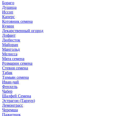
Бораго
Душица
Иссоп
Каперс
Котовник семена
Кумин
Лекарственный огород
Лофант
Любисток
Майоран
Мангольд
Мелисса
Мята семена
Розмарин семена
Стевия семена
Табак
Тимьян семена
Иван-чай
Фенхель
Чабер
Шалфей Семена
Эстрагон (Тархун)
Лемонграсс
Черемша
Пажитник