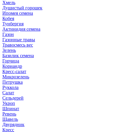
Хмель
Душистый горошек
Ипомея семена
Кобея
Тунбергия
Актинидия семена
Газон
Газонные травы
Травосмесь вес
Зелень
Базилик семена
Горчица
Кориандр
Кресс-салат
Микрозелень
Петрушка
Руккола
Салат
Сельдерей
Укроп
Шпинат
Ревень
Щавель
Двурядник
Кресс