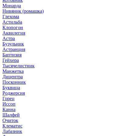
Котовник
Монарда
Нивяник (ромашка)
Глехома
Астильба
Клопогон
Аквилегия
Астра
Бузульник
Астранция
Баптизия
Гейхера
Тысячелистник
Манжетка
Дицентра
Посконник
Буквица
Роджерсия
Горец
Иссоп
Канна
Шалфей
Очиток
Клематис
Лабазник