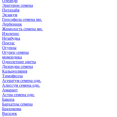
Олеандр
Эригерон семена
Питахайя
Экзакум
Гипсофила семена мн.
Дербенник
Жимолость семена мн.
Изолепис
Незабудка
Пентас
Огурцы
Огурец семена
момордика
Однолетние цветы
Дихондра семена
Кальцеолярия
Тимофилла
Агератум семена одн.
Алиссум семена одн.
Амарант
Астра семена одн.
Бакопа
Бархатцы семена
Брахикома
Василек