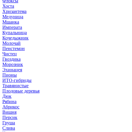
Флоксы
Хоста
Хризантема
Медуница
Мшанка
Императа
Купальница
Кочедыжник
Молочай
Пенстемон
Чистец
Гвоздика
Морозник
Эхинацея
Пионы
ИТО-гибриды
Травянистые
Плодовые деревья
Дюк
Рябина
Абрикос
Вишня
Персик
Груша
Слива