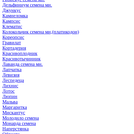
Дельфиниум семена мн.
Джункус
Камнеломка
Кампсис
Клематис
Колокольчик семена мн,(платикодон)
Кореопсис
Гравилат
Кортадерия
Красивоплодник
Красивотычинник
Лаванда семена мн.
Лапчатка
Левизия
Леспедеца
Лихнис
Лотос
Люпин
Мальва
Маргаритка
Мискантус
Молодило семена
Монарда семена
Наперстянка