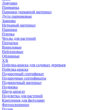
Ловушки
Приманка
Парники,укрывной материал
Дуги парниковые
Зажимы
Нетканый материал
Парники
Пленка
Чехлы для растений
Перчатки
Виниловые
Нейлоновые
Обливные
Х/Б
Побелка-краска для садовых деревьев
Побелка,краска
Подарочный сертификат
Подарочные сертификаты
Подвязочный материал
Подвязка
Шнур,шпагат
Подсветка для растений
Крепления для фитоламп
Фитоосвещение
Полив