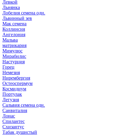
Левкой
Льнянка
Лобелия семена одн.
Львинный зев
Мак семена
Коллинсия
Ангелония
Мальва
матрикария
Мимулюс
Мирабилис
Настурция
Горец
Немезия
Нирембергия
Остеоспермум
Космидиум
Портулак
Легузия
Сальвия семена одн.
Санвиталия
Лонас
Спилантес
Схизантус
Табак душистый