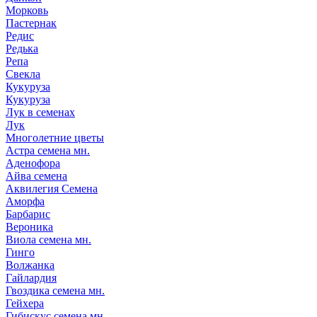
Морковь
Пастернак
Редис
Редька
Репа
Свекла
Кукуруза
Кукуруза
Лук в семенах
Лук
Многолетние цветы
Астра семена мн.
Аденофора
Айва семена
Аквилегия Семена
Аморфа
Барбарис
Вероника
Виола семена мн.
Гинго
Волжанка
Гайлардия
Гвоздика семена мн.
Гейхера
Гибискус семена мн.