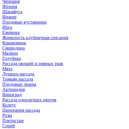
Черешня
Яблоня
Шарафуга
Инжир
Плодовые кустарники
Ирга
Ежевика
Жимолость клубничная сенсация
Крыжовник
Смородина
Малина
Голубика
Рассада овощей и пряных трав
Мята
Душица рассада
Тимьян рассада
Плодовые лианы
Актинидия
Виноград
Рассада однолетних цветов
Колеус
Цинерария рассада
Розы
Плетистые
Спрей