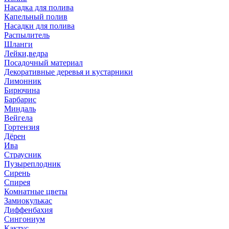
Насадка для полива
Капельный полив
Насадки для полива
Распылитель
Шланги
Лейки,ведра
Посадочный материал
Декоративные деревья и кустарники
Лимонник
Бирючина
Барбарис
Миндаль
Вейгела
Гортензия
Дёрен
Ива
Страусник
Пузыреплодник
Сирень
Спирея
Комнатные цветы
Замиокулькас
Диффенбахия
Сингониум
Кактус