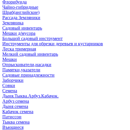
Флорибунда
Чайно-гибридные
Шраб(английские)
Рассада Земляники
Земляника
Садовый инвентарь
Мешки д/мусора
Большой садовый инструмент
Инструменты для обрезки деревьев и кустарников
Леска тримерная
Мелкий садовый инвентарь
Мешки
Опрыскиватели,насадки
Памятки,указатели
Садовые принадлежности
Заборчики
Совки
Семена
Дыня.Тыква.Арбуз.Кабачок.
Арбуз семена
Дыня семена
Кабачок семена
Патиссон
Тыква семена
Въющиеся