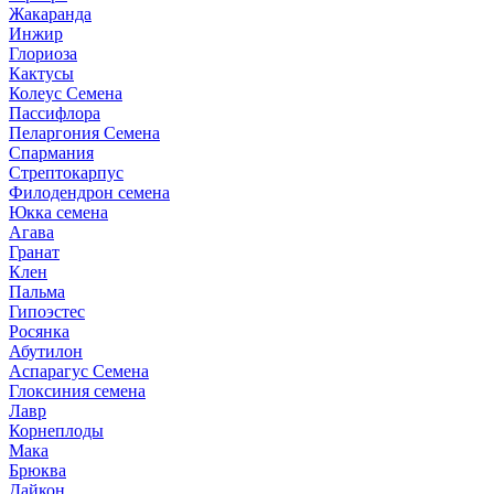
Жакаранда
Инжир
Глориоза
Кактусы
Колеус Семена
Пассифлора
Пеларгония Семена
Спармания
Стрептокарпус
Филодендрон семена
Юкка семена
Агава
Гранат
Клен
Пальма
Гипоэстес
Росянка
Абутилон
Аспарагус Семена
Глоксиния семена
Лавр
Корнеплоды
Мака
Брюква
Дайкон