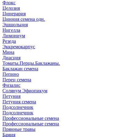
Флокс
Целозия
Цинерария
Цинния семена одн.
Эшшольция
Нигелла
Лимониум
Резеда
Эккремокарпус
Мина
Диасция
Томаты.Перцы.Баклажаны.
Баклажан семена
Пепино
Перец семена
Физалис
Солянум Эфиопикум
Петуния
Петуния семена
Подсолнечник
Подсолнечник
Профессиональные семена
Профессиональные семена
Прянные травы
Бамия