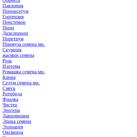
Обриета
Павлония
Пеннисетум
Гортензия
Пенстемон
Пион
Дазилирион
Пиретрум
Примула семена мн.
Скумпия
жасмин семена
Роза
Изотома
Ромашка семена мн.
Канна
Седум семена мн.
Смесь
Ратибида
Фиалка
Чистец
Энотера
Лавровишня
Эрика семена
Эхинацея
Овсяница