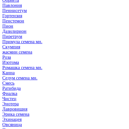
Обриета
Павлония
Пеннисетум
Гортензия
Пенстемон
Пион
Дазилирион
Пиретрум
Примула семена мн.
Скумпия
жасмин семена
Роза
Изотома
Ромашка семена мн.
Канна
Седум семена мн.
Смесь
Ратибида
Фиалка
Чистец
Энотера
Лавровишня
Эрика семена
Эхинацея
Овсяница