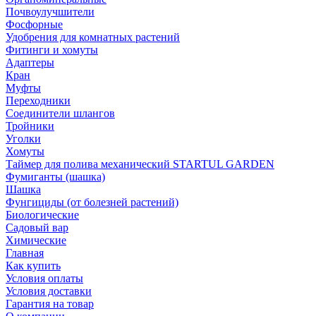
Почвоулучшители
Фосфорные
Удобрения для комнатных растений
Фитинги и хомуты
Адаптеры
Кран
Муфты
Переходники
Соединители шлангов
Тройники
Уголки
Хомуты
Таймер для полива механический STARTUL GARDEN
Фумиганты (шашка)
Шашка
Фунгициды (от болезней растений)
Биологические
Садовый вар
Химические
Главная
Как купить
Условия оплаты
Условия доставки
Гарантия на товар