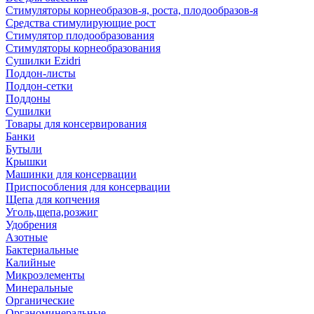
Стимуляторы корнеобразов-я, роста, плодообразов-я
Средства стимулирующие рост
Стимулятор плодообразования
Стимуляторы корнеобразования
Сушилки Ezidri
Поддон-листы
Поддон-сетки
Поддоны
Сушилки
Товары для консервирования
Банки
Бутыли
Крышки
Машинки для консервации
Приспособления для консервации
Щепа для копчения
Уголь,щепа,розжиг
Удобрения
Азотные
Бактериальные
Калийные
Микроэлементы
Минеральные
Органические
Органоминеральные