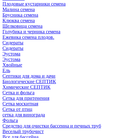
Плодовые кустарники семена
Малина семена
Брусника семена
Клюква семена
Шелковица семена
Голубика и черника семена
Ежевика семена плодов.
Сидераты
Сидераты
Эустома
Эустома
Хвойные
Ель
Септики для дома и дачи
Биологические СЕПТИК
Химические СЕПТИК
Сетка и фольга
Сетка для притенения
Сетка москитная
Сетка от птиц
сетка для винограда
Фольга
Средство для очистки бассеина и печных труб
Веселый трубочист
Все для бассейна