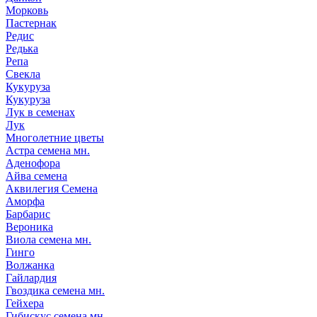
Морковь
Пастернак
Редис
Редька
Репа
Свекла
Кукуруза
Кукуруза
Лук в семенах
Лук
Многолетние цветы
Астра семена мн.
Аденофора
Айва семена
Аквилегия Семена
Аморфа
Барбарис
Вероника
Виола семена мн.
Гинго
Волжанка
Гайлардия
Гвоздика семена мн.
Гейхера
Гибискус семена мн.