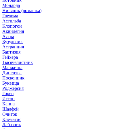
Котовник
Монарда
Нивяник (ромашка)
Глехома
Астильба
Клопогон
Аквилегия
Астра
Бузульник
Астранция
Баптизия
Гейхера
Тысячелистник
Манжетка
Дицентра
Посконник
Буквица
Роджерсия
Горец
Иссоп
Канна
Шалфей
Очиток
Клематис
Лабазник