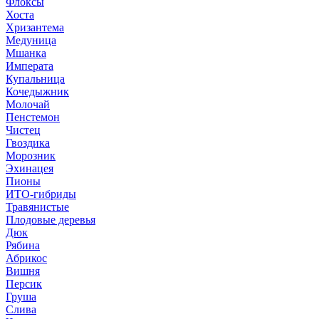
Флоксы
Хоста
Хризантема
Медуница
Мшанка
Императа
Купальница
Кочедыжник
Молочай
Пенстемон
Чистец
Гвоздика
Морозник
Эхинацея
Пионы
ИТО-гибриды
Травянистые
Плодовые деревья
Дюк
Рябина
Абрикос
Вишня
Персик
Груша
Слива