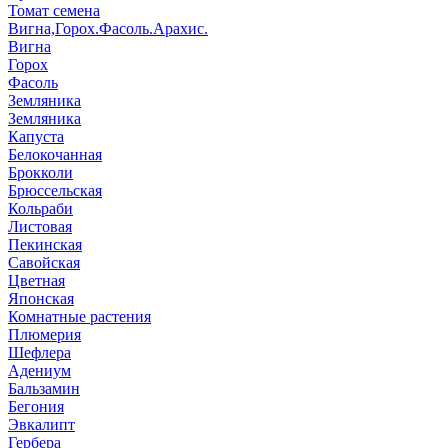
Томат семена
Вигна,Горох.Фасоль.Арахис.
Вигна
Горох
Фасоль
Земляника
Земляника
Капуста
Белокочанная
Брокколи
Брюссельская
Кольраби
Листовая
Пекинская
Савойская
Цветная
Японская
Комнатные растения
Плюмерия
Шефлера
Адениум
Бальзамин
Бегония
Эвкалипт
Гербера