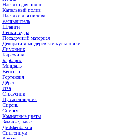
Насадка для полива
Капельный полив
Насадки для полива
Распылитель
Шланги
Лейки,ведра
Посадочный материал
Декоративные деревья и кустарники
Лимонник
Бирючина
Барбарис
Миндаль
Вейгела
Гортензия
Дёрен
Ива
Страусник
Пузыреплодник
Сирень
Спирея
Комнатные цветы
Замиокулькас
Диффенбахия
Сингониум
Кактус