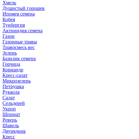
Хмель
Душистый горошек
Ипомея семена
Кобея
Тунбергия
Актинидия семена
Газон
Газонные травы
Травосмесь вес
Зелень
Базилик семена
Горчица
Кориандр
Кресс-салат
Микрозелень
Петрушка
Руккола
Салат
Сельдерей
Укроп
Шпинат
Ревень
Щавель
Двурядник
Кресс