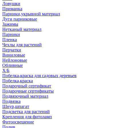
Ловушки
Приманка
Парники,укрывной материал
Дуги парниковые
Зажимы
Нетканый материал
Парники
Пленка
Чехлы для растений
Перчатки
Виниловые
Нейлоновые
Обливные
Х/Б
Побелка-краска для садовых деревьев
Побелка,краска
Подарочный сертификат
Подарочные сертификаты
Подвязочный материал
Подвязка
Шнур,шпагат
Подсветка для растений
Крепления для фитоламп
Фитоосвещение
Полив