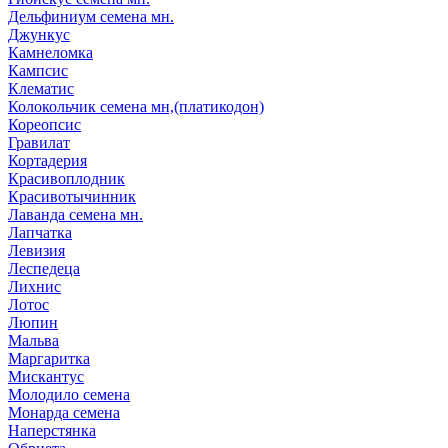
Дельфиниум семена мн.
Джункус
Камнеломка
Кампсис
Клематис
Колокольчик семена мн,(платикодон)
Кореопсис
Гравилат
Кортадерия
Красивоплодник
Красивотычинник
Лаванда семена мн.
Лапчатка
Левизия
Леспедеца
Лихнис
Лотос
Люпин
Мальва
Маргаритка
Мискантус
Молодило семена
Монарда семена
Наперстянка