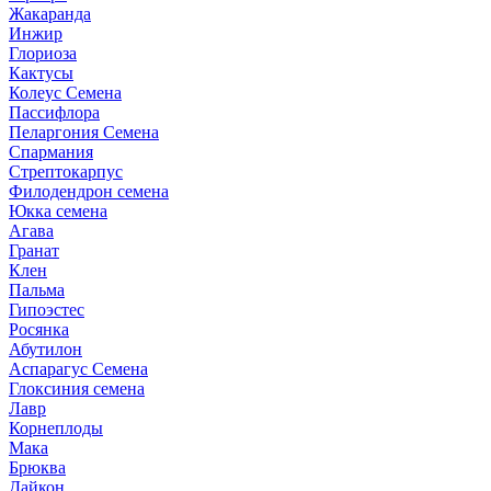
Жакаранда
Инжир
Глориоза
Кактусы
Колеус Семена
Пассифлора
Пеларгония Семена
Спармания
Стрептокарпус
Филодендрон семена
Юкка семена
Агава
Гранат
Клен
Пальма
Гипоэстес
Росянка
Абутилон
Аспарагус Семена
Глоксиния семена
Лавр
Корнеплоды
Мака
Брюква
Дайкон