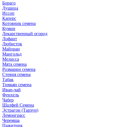
Бораго
Душица
Иссоп
Каперс
Котовник семена
Кумин
Лекарственный огород
Лофант
Любисток
Майоран
Мангольд
Мелисса
Мята семена
Розмарин семена
Стевия семена
Табак
Тимьян семена
Иван-чай
Фенхель
Чабер
Шалфей Семена
Эстрагон (Тархун)
Лемонграсс
Черемша
Пажитник