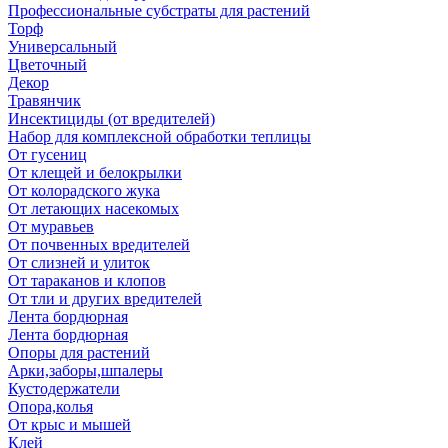
Профессиональные субстраты для растений
Торф
Универсальный
Цветочный
Декор
Травянчик
Инсектициды (от вредителей)
Набор для комплексной обработки теплицы
От гусениц
От клещей и белокрылки
От колорадского жука
От летающих насекомых
От муравьев
От почвенных вредителей
От слизней и улиток
От тараканов и клопов
От тли и других вредителей
Лента бордюрная
Лента бордюрная
Опоры для растений
Арки,заборы,шпалеры
Кустодержатели
Опора,колья
От крыс и мышей
Клей