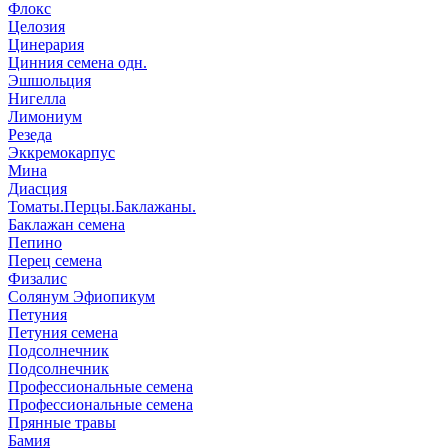
Флокс
Целозия
Цинерария
Цинния семена одн.
Эшшольция
Нигелла
Лимониум
Резеда
Эккремокарпус
Мина
Диасция
Томаты.Перцы.Баклажаны.
Баклажан семена
Пепино
Перец семена
Физалис
Солянум Эфиопикум
Петуния
Петуния семена
Подсолнечник
Подсолнечник
Профессиональные семена
Профессиональные семена
Прянные травы
Бамия