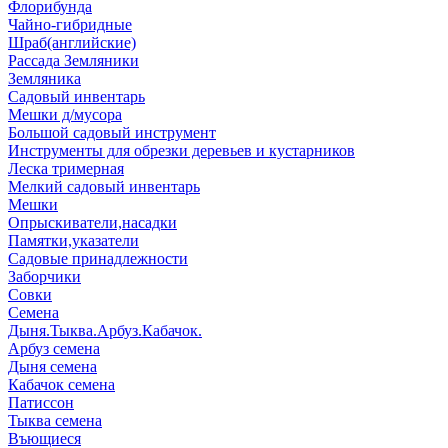
Флорибунда
Чайно-гибридные
Шраб(английские)
Рассада Земляники
Земляника
Садовый инвентарь
Мешки д/мусора
Большой садовый инструмент
Инструменты для обрезки деревьев и кустарников
Леска тримерная
Мелкий садовый инвентарь
Мешки
Опрыскиватели,насадки
Памятки,указатели
Садовые принадлежности
Заборчики
Совки
Семена
Дыня.Тыква.Арбуз.Кабачок.
Арбуз семена
Дыня семена
Кабачок семена
Патиссон
Тыква семена
Въющиеся