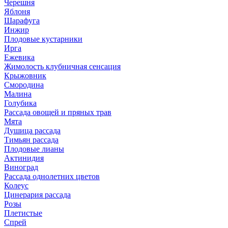
Черешня
Яблоня
Шарафуга
Инжир
Плодовые кустарники
Ирга
Ежевика
Жимолость клубничная сенсация
Крыжовник
Смородина
Малина
Голубика
Рассада овощей и пряных трав
Мята
Душица рассада
Тимьян рассада
Плодовые лианы
Актинидия
Виноград
Рассада однолетних цветов
Колеус
Цинерария рассада
Розы
Плетистые
Спрей