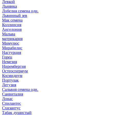
Левкой
Льнянка
Лобелия семена одн.
Львинный зев
Мак семена
Коллинсия
Ангелония
Мальва
матрикария
Мимулюс
Мирабилис
Настурция
Горец
Немезия
Нирембергия
Остеоспермум
Космидиум
Портулак
Легузия
Сальвия семена одн.
Санвиталия
Лонас
Спилантес
Схизантус
Табак душистый