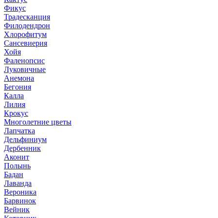
Фикус
Традесканция
Филодендрон
Хлорофитум
Сансевиерия
Хойя
Фаленопсис
Луковичные
Анемона
Бегония
Калла
Лилия
Крокус
Многолетние цветы
Лапчатка
Дельфиниум
Дербенник
Аконит
Полынь
Бадан
Лаванда
Вероника
Барвинок
Вейник