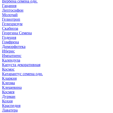
Вербена семена одн.
Гацания
Лептосифон
Молочай
Гелиотроп
Гелихризум
Скабиоза
Георгина Семена
Годеция
Гомфрена
Диморфотека
Иберис
Импатиенс
Календула
Капуста декоративная
Космос
Катарантус семена одн.
Кларкия
Клеома
Клещевина
Космея
Дурман
Кохия
Краспедия
Лаватера