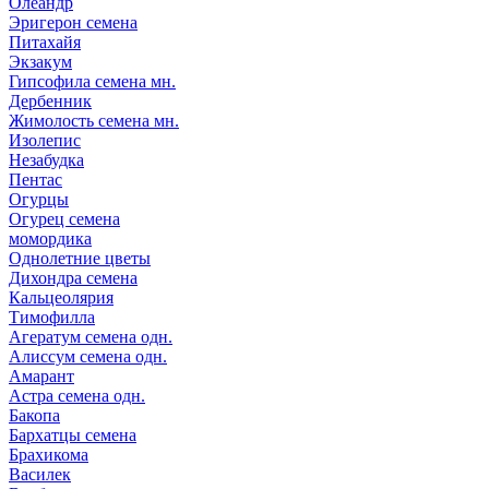
Олеандр
Эригерон семена
Питахайя
Экзакум
Гипсофила семена мн.
Дербенник
Жимолость семена мн.
Изолепис
Незабудка
Пентас
Огурцы
Огурец семена
момордика
Однолетние цветы
Дихондра семена
Кальцеолярия
Тимофилла
Агератум семена одн.
Алиссум семена одн.
Амарант
Астра семена одн.
Бакопа
Бархатцы семена
Брахикома
Василек