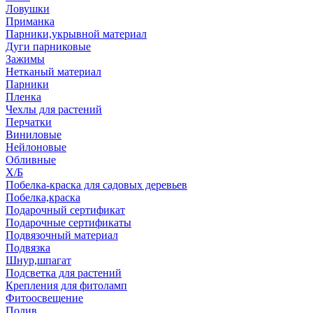
Ловушки
Приманка
Парники,укрывной материал
Дуги парниковые
Зажимы
Нетканый материал
Парники
Пленка
Чехлы для растений
Перчатки
Виниловые
Нейлоновые
Обливные
Х/Б
Побелка-краска для садовых деревьев
Побелка,краска
Подарочный сертификат
Подарочные сертификаты
Подвязочный материал
Подвязка
Шнур,шпагат
Подсветка для растений
Крепления для фитоламп
Фитоосвещение
Полив