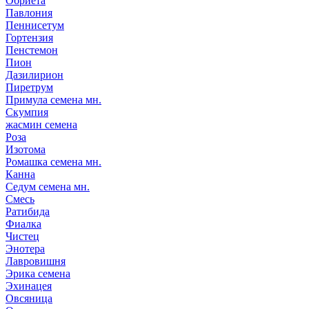
Обриета
Павлония
Пеннисетум
Гортензия
Пенстемон
Пион
Дазилирион
Пиретрум
Примула семена мн.
Скумпия
жасмин семена
Роза
Изотома
Ромашка семена мн.
Канна
Седум семена мн.
Смесь
Ратибида
Фиалка
Чистец
Энотера
Лавровишня
Эрика семена
Эхинацея
Овсяница