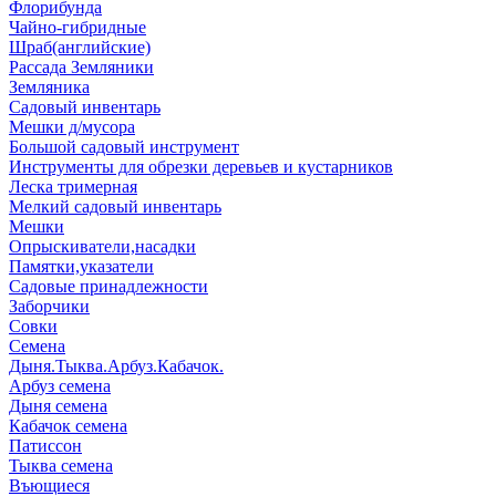
Флорибунда
Чайно-гибридные
Шраб(английские)
Рассада Земляники
Земляника
Садовый инвентарь
Мешки д/мусора
Большой садовый инструмент
Инструменты для обрезки деревьев и кустарников
Леска тримерная
Мелкий садовый инвентарь
Мешки
Опрыскиватели,насадки
Памятки,указатели
Садовые принадлежности
Заборчики
Совки
Семена
Дыня.Тыква.Арбуз.Кабачок.
Арбуз семена
Дыня семена
Кабачок семена
Патиссон
Тыква семена
Въющиеся