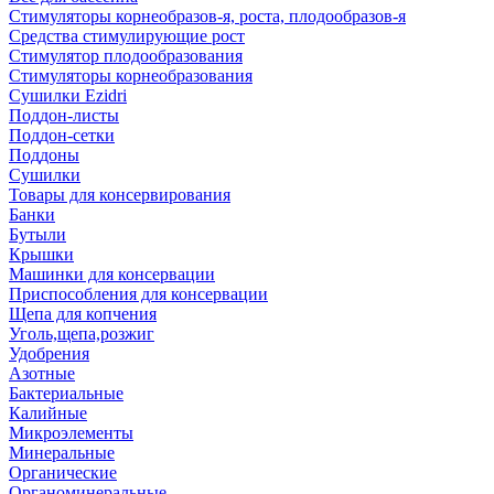
Стимуляторы корнеобразов-я, роста, плодообразов-я
Средства стимулирующие рост
Стимулятор плодообразования
Стимуляторы корнеобразования
Сушилки Ezidri
Поддон-листы
Поддон-сетки
Поддоны
Сушилки
Товары для консервирования
Банки
Бутыли
Крышки
Машинки для консервации
Приспособления для консервации
Щепа для копчения
Уголь,щепа,розжиг
Удобрения
Азотные
Бактериальные
Калийные
Микроэлементы
Минеральные
Органические
Органоминеральные