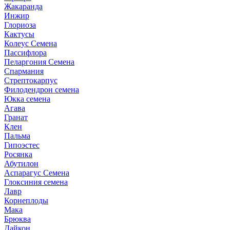
Жакаранда
Инжир
Глориоза
Кактусы
Колеус Семена
Пассифлора
Пеларгония Семена
Спармания
Стрептокарпус
Филодендрон семена
Юкка семена
Агава
Гранат
Клен
Пальма
Гипоэстес
Росянка
Абутилон
Аспарагус Семена
Глоксиния семена
Лавр
Корнеплоды
Мака
Брюква
Дайкон