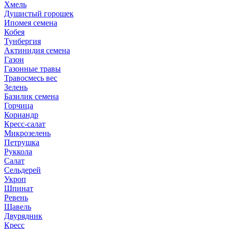
Хмель
Душистый горошек
Ипомея семена
Кобея
Тунбергия
Актинидия семена
Газон
Газонные травы
Травосмесь вес
Зелень
Базилик семена
Горчица
Кориандр
Кресс-салат
Микрозелень
Петрушка
Руккола
Салат
Сельдерей
Укроп
Шпинат
Ревень
Щавель
Двурядник
Кресс