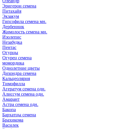
Олеандр
Эригерон семена
Питахайя
Экзакум
Гипсофила семена мн.
Дербенник
Жимолость семена мн.
Изолепис
Незабудка
Пентас
Огурцы
Огурец семена
момордика
Однолетние цветы
Дихондра семена
Кальцеолярия
Тимофилла
Агератум семена одн.
Алиссум семена одн.
Амарант
Астра семена одн.
Бакопа
Бархатцы семена
Брахикома
Василек