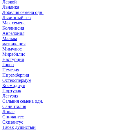
Левкой
Льнянка
Лобелия семена одн.
Львинный зев
Мак семена
Коллинсия
Ангелония
Мальва
матрикария
Мимулюс
Мирабилис
Настурция
Горец
Немезия
Нирембергия
Остеоспермум
Космидиум
Портулак
Легузия
Сальвия семена одн.
Санвиталия
Лонас
Спилантес
Схизантус
Табак душистый