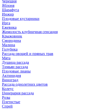
Черешня
Яблоня
Шарафуга
Инжир
Плодовые кустарники
Ирга
Ежевика
Жимолость клубничная сенсация
Крыжовник
Смородина
Малина
Голубика
Рассада овощей и пряных трав
Мята
Душица рассада
Тимьян рассада
Плодовые лианы
Актинидия
Виноград
Рассада однолетних цветов
Колеус
Цинерария рассада
Розы
Плетистые
Спрей