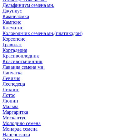
Дельфиниум семена мн.
Джункус
Камнеломка
Кампсис
Клематис
Колокольчик семена мн,(платикодон)
Кореопсис
Гравилат
Кортадерия
Красивоплодник
Красивотычинник
Лаванда семена мн.
Лапчатка
Левизия
Леспедеца
Лихнис
Лотос
Люпин
Мальва
Маргаритка
Мискантус
Молодило семена
Монарда семена
Наперстянка