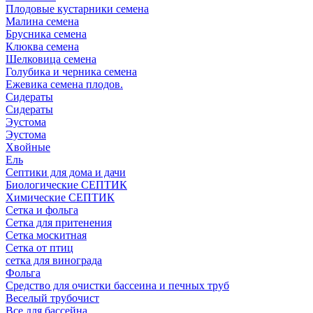
Плодовые кустарники семена
Малина семена
Брусника семена
Клюква семена
Шелковица семена
Голубика и черника семена
Ежевика семена плодов.
Сидераты
Сидераты
Эустома
Эустома
Хвойные
Ель
Септики для дома и дачи
Биологические СЕПТИК
Химические СЕПТИК
Сетка и фольга
Сетка для притенения
Сетка москитная
Сетка от птиц
сетка для винограда
Фольга
Средство для очистки бассеина и печных труб
Веселый трубочист
Все для бассейна