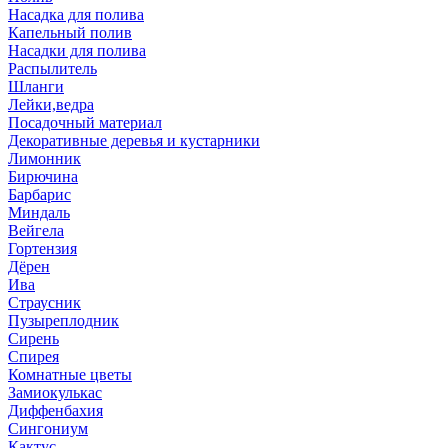
Насадка для полива
Капельный полив
Насадки для полива
Распылитель
Шланги
Лейки,ведра
Посадочный материал
Декоративные деревья и кустарники
Лимонник
Бирючина
Барбарис
Миндаль
Вейгела
Гортензия
Дёрен
Ива
Страусник
Пузыреплодник
Сирень
Спирея
Комнатные цветы
Замиокулькас
Диффенбахия
Сингониум
Кактус