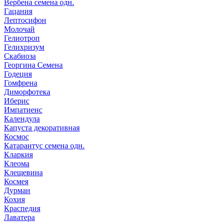
Вербена семена одн.
Гацания
Лептосифон
Молочай
Гелиотроп
Гелихризум
Скабиоза
Георгина Семена
Годеция
Гомфрена
Диморфотека
Иберис
Импатиенс
Календула
Капуста декоративная
Космос
Катарантус семена одн.
Кларкия
Клеома
Клещевина
Космея
Дурман
Кохия
Краспедия
Лаватера