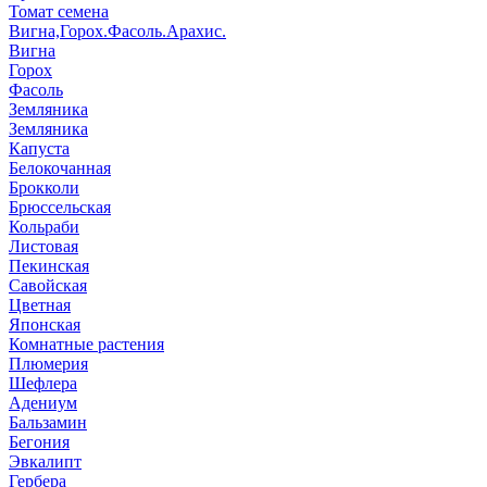
Томат семена
Вигна,Горох.Фасоль.Арахис.
Вигна
Горох
Фасоль
Земляника
Земляника
Капуста
Белокочанная
Брокколи
Брюссельская
Кольраби
Листовая
Пекинская
Савойская
Цветная
Японская
Комнатные растения
Плюмерия
Шефлера
Адениум
Бальзамин
Бегония
Эвкалипт
Гербера