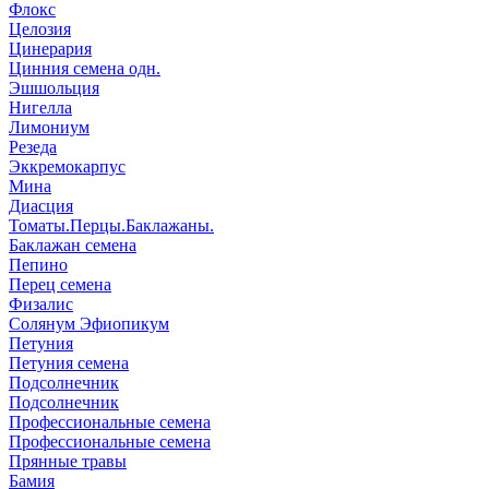
Флокс
Целозия
Цинерария
Цинния семена одн.
Эшшольция
Нигелла
Лимониум
Резеда
Эккремокарпус
Мина
Диасция
Томаты.Перцы.Баклажаны.
Баклажан семена
Пепино
Перец семена
Физалис
Солянум Эфиопикум
Петуния
Петуния семена
Подсолнечник
Подсолнечник
Профессиональные семена
Профессиональные семена
Прянные травы
Бамия