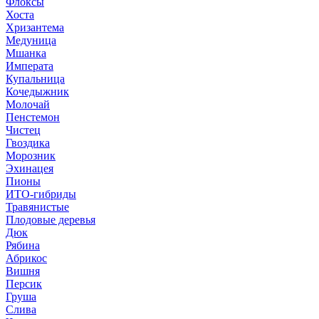
Флоксы
Хоста
Хризантема
Медуница
Мшанка
Императа
Купальница
Кочедыжник
Молочай
Пенстемон
Чистец
Гвоздика
Морозник
Эхинацея
Пионы
ИТО-гибриды
Травянистые
Плодовые деревья
Дюк
Рябина
Абрикос
Вишня
Персик
Груша
Слива