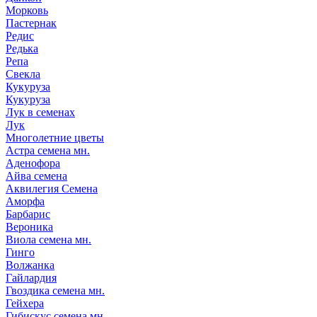
Морковь
Пастернак
Редис
Редька
Репа
Свекла
Кукуруза
Кукуруза
Лук в семенах
Лук
Многолетние цветы
Астра семена мн.
Аденофора
Айва семена
Аквилегия Семена
Аморфа
Барбарис
Вероника
Виола семена мн.
Гинго
Волжанка
Гайлардия
Гвоздика семена мн.
Гейхера
Гибискус семена мн.