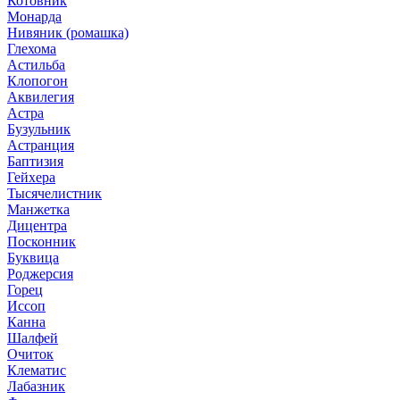
Котовник
Монарда
Нивяник (ромашка)
Глехома
Астильба
Клопогон
Аквилегия
Астра
Бузульник
Астранция
Баптизия
Гейхера
Тысячелистник
Манжетка
Дицентра
Посконник
Буквица
Роджерсия
Горец
Иссоп
Канна
Шалфей
Очиток
Клематис
Лабазник