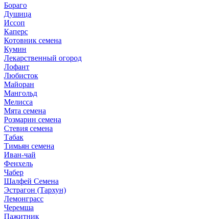
Бораго
Душица
Иссоп
Каперс
Котовник семена
Кумин
Лекарственный огород
Лофант
Любисток
Майоран
Мангольд
Мелисса
Мята семена
Розмарин семена
Стевия семена
Табак
Тимьян семена
Иван-чай
Фенхель
Чабер
Шалфей Семена
Эстрагон (Тархун)
Лемонграсс
Черемша
Пажитник