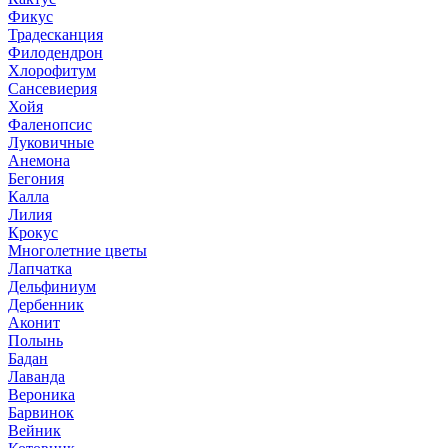
Фикус
Традесканция
Филодендрон
Хлорофитум
Сансевиерия
Хойя
Фаленопсис
Луковичные
Анемона
Бегония
Калла
Лилия
Крокус
Многолетние цветы
Лапчатка
Дельфиниум
Дербенник
Аконит
Полынь
Бадан
Лаванда
Вероника
Барвинок
Вейник