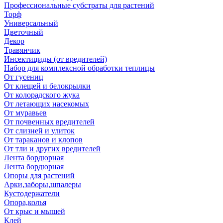
Профессиональные субстраты для растений
Торф
Универсальный
Цветочный
Декор
Травянчик
Инсектициды (от вредителей)
Набор для комплексной обработки теплицы
От гусениц
От клещей и белокрылки
От колорадского жука
От летающих насекомых
От муравьев
От почвенных вредителей
От слизней и улиток
От тараканов и клопов
От тли и других вредителей
Лента бордюрная
Лента бордюрная
Опоры для растений
Арки,заборы,шпалеры
Кустодержатели
Опора,колья
От крыс и мышей
Клей