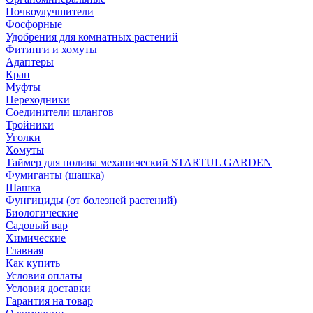
Почвоулучшители
Фосфорные
Удобрения для комнатных растений
Фитинги и хомуты
Адаптеры
Кран
Муфты
Переходники
Соединители шлангов
Тройники
Уголки
Хомуты
Таймер для полива механический STARTUL GARDEN
Фумиганты (шашка)
Шашка
Фунгициды (от болезней растений)
Биологические
Садовый вар
Химические
Главная
Как купить
Условия оплаты
Условия доставки
Гарантия на товар