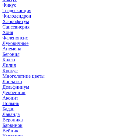
Фикус
Традесканция
Филодендрон
Хлорофитум
Сансевиерия
Хойя
Фаленопсис
Луковичные
Анемона
Бегония
Калла
Лилия
Крокус
Многолетние цветы
Лапчатка
Дельфиниум
Дербенник
Аконит
Полынь
Бадан
Лаванда
Вероника
Барвинок
Вейник