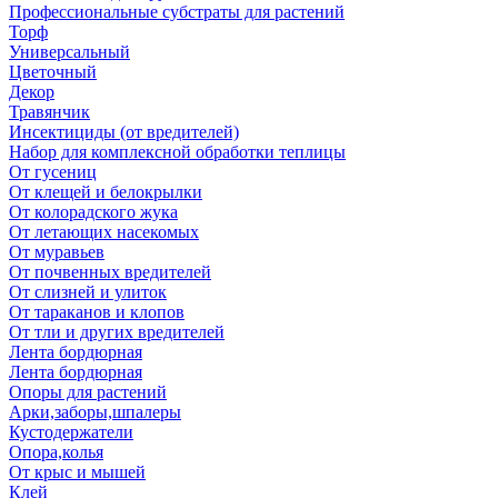
Профессиональные субстраты для растений
Торф
Универсальный
Цветочный
Декор
Травянчик
Инсектициды (от вредителей)
Набор для комплексной обработки теплицы
От гусениц
От клещей и белокрылки
От колорадского жука
От летающих насекомых
От муравьев
От почвенных вредителей
От слизней и улиток
От тараканов и клопов
От тли и других вредителей
Лента бордюрная
Лента бордюрная
Опоры для растений
Арки,заборы,шпалеры
Кустодержатели
Опора,колья
От крыс и мышей
Клей