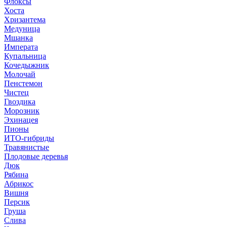
Флоксы
Хоста
Хризантема
Медуница
Мшанка
Императа
Купальница
Кочедыжник
Молочай
Пенстемон
Чистец
Гвоздика
Морозник
Эхинацея
Пионы
ИТО-гибриды
Травянистые
Плодовые деревья
Дюк
Рябина
Абрикос
Вишня
Персик
Груша
Слива