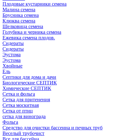
Плодовые кустарники семена
Малина семена
Брусника семена
Клюква семена
Шелковица семена
Голубика и черника семена
Ежевика семена плодов.
Сидераты
Сидераты
Эустома
Эустома
Хвойные
Ель
Септики для дома и дачи
Биологические СЕПТИК
Химические СЕПТИК
Сетка и фольга
Сетка для притенения
Сетка москитная
Сетка от птиц
сетка для винограда
Фольга
Средство для очистки бассеина и печных труб
Веселый трубочист
Все для бассейна