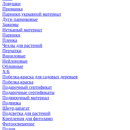
Ловушки
Приманка
Парники,укрывной материал
Дуги парниковые
Зажимы
Нетканый материал
Парники
Пленка
Чехлы для растений
Перчатки
Виниловые
Нейлоновые
Обливные
Х/Б
Побелка-краска для садовых деревьев
Побелка,краска
Подарочный сертификат
Подарочные сертификаты
Подвязочный материал
Подвязка
Шнур,шпагат
Подсветка для растений
Крепления для фитоламп
Фитоосвещение
Полив