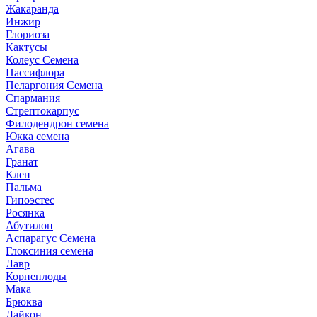
Жакаранда
Инжир
Глориоза
Кактусы
Колеус Семена
Пассифлора
Пеларгония Семена
Спармания
Стрептокарпус
Филодендрон семена
Юкка семена
Агава
Гранат
Клен
Пальма
Гипоэстес
Росянка
Абутилон
Аспарагус Семена
Глоксиния семена
Лавр
Корнеплоды
Мака
Брюква
Дайкон