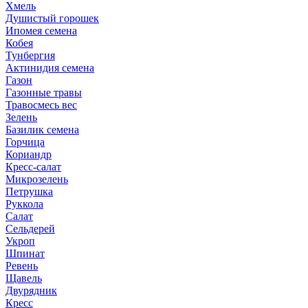
Хмель
Душистый горошек
Ипомея семена
Кобея
Тунбергия
Актинидия семена
Газон
Газонные травы
Травосмесь вес
Зелень
Базилик семена
Горчица
Кориандр
Кресс-салат
Микрозелень
Петрушка
Руккола
Салат
Сельдерей
Укроп
Шпинат
Ревень
Щавель
Двурядник
Кресс