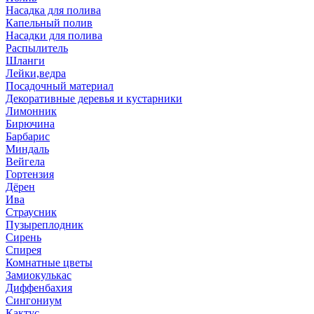
Насадка для полива
Капельный полив
Насадки для полива
Распылитель
Шланги
Лейки,ведра
Посадочный материал
Декоративные деревья и кустарники
Лимонник
Бирючина
Барбарис
Миндаль
Вейгела
Гортензия
Дёрен
Ива
Страусник
Пузыреплодник
Сирень
Спирея
Комнатные цветы
Замиокулькас
Диффенбахия
Сингониум
Кактус