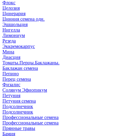
Флокс
Целозия
Цинерария
Цинния семена одн.
Эшшольция
Нигелла
Лимониум
Резеда
Эккремокарпус
Мина
Диасция
Томаты.Перцы.Баклажаны.
Баклажан семена
Пепино
Перец семена
Физалис
Солянум Эфиопикум
Петуния
Петуния семена
Подсолнечник
Подсолнечник
Профессиональные семена
Профессиональные семена
Прянные травы
Бамия