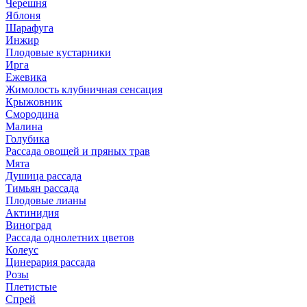
Черешня
Яблоня
Шарафуга
Инжир
Плодовые кустарники
Ирга
Ежевика
Жимолость клубничная сенсация
Крыжовник
Смородина
Малина
Голубика
Рассада овощей и пряных трав
Мята
Душица рассада
Тимьян рассада
Плодовые лианы
Актинидия
Виноград
Рассада однолетних цветов
Колеус
Цинерария рассада
Розы
Плетистые
Спрей