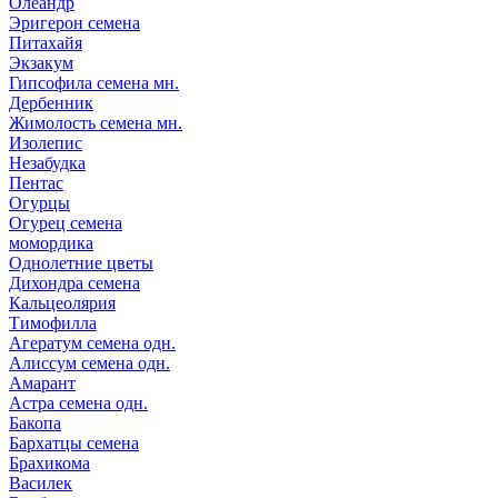
Олеандр
Эригерон семена
Питахайя
Экзакум
Гипсофила семена мн.
Дербенник
Жимолость семена мн.
Изолепис
Незабудка
Пентас
Огурцы
Огурец семена
момордика
Однолетние цветы
Дихондра семена
Кальцеолярия
Тимофилла
Агератум семена одн.
Алиссум семена одн.
Амарант
Астра семена одн.
Бакопа
Бархатцы семена
Брахикома
Василек