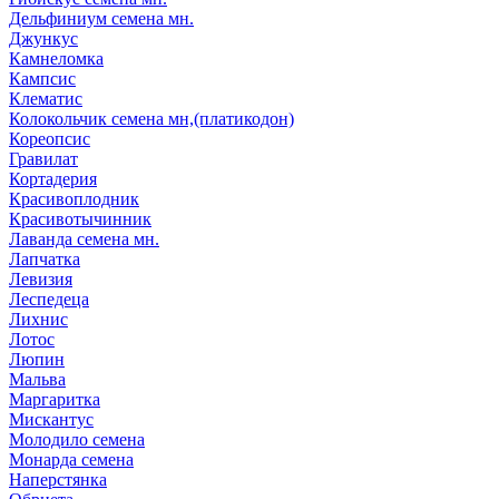
Дельфиниум семена мн.
Джункус
Камнеломка
Кампсис
Клематис
Колокольчик семена мн,(платикодон)
Кореопсис
Гравилат
Кортадерия
Красивоплодник
Красивотычинник
Лаванда семена мн.
Лапчатка
Левизия
Леспедеца
Лихнис
Лотос
Люпин
Мальва
Маргаритка
Мискантус
Молодило семена
Монарда семена
Наперстянка