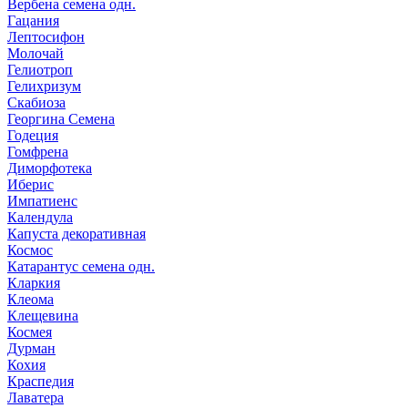
Вербена семена одн.
Гацания
Лептосифон
Молочай
Гелиотроп
Гелихризум
Скабиоза
Георгина Семена
Годеция
Гомфрена
Диморфотека
Иберис
Импатиенс
Календула
Капуста декоративная
Космос
Катарантус семена одн.
Кларкия
Клеома
Клещевина
Космея
Дурман
Кохия
Краспедия
Лаватера