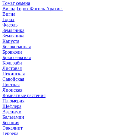
Томат семена
Вигна,Горох.Фасоль.Арахис.
Вигна
Горох
Фасоль
Земляника
Земляника
Капуста
Белокочанная
Брокколи
Брюссельская
Кольраби
Листовая
Пекинская
Савойская
Цветная
Японская
Комнатные растения
Плюмерия
Шефлера
Адениум
Бальзамин
Бегония
Эвкалипт
Гербера