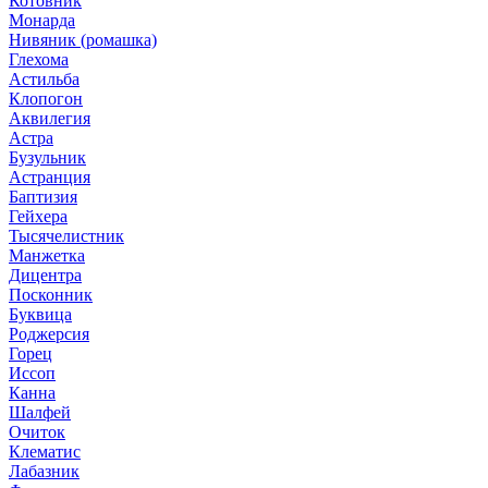
Котовник
Монарда
Нивяник (ромашка)
Глехома
Астильба
Клопогон
Аквилегия
Астра
Бузульник
Астранция
Баптизия
Гейхера
Тысячелистник
Манжетка
Дицентра
Посконник
Буквица
Роджерсия
Горец
Иссоп
Канна
Шалфей
Очиток
Клематис
Лабазник