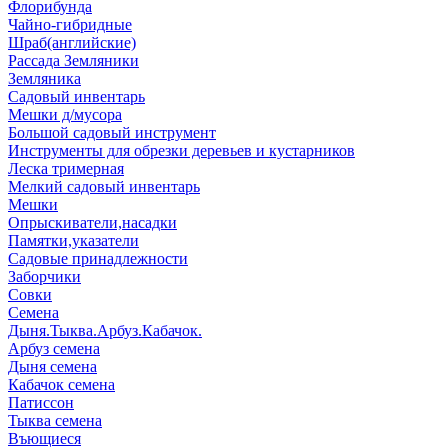
Флорибунда
Чайно-гибридные
Шраб(английские)
Рассада Земляники
Земляника
Садовый инвентарь
Мешки д/мусора
Большой садовый инструмент
Инструменты для обрезки деревьев и кустарников
Леска тримерная
Мелкий садовый инвентарь
Мешки
Опрыскиватели,насадки
Памятки,указатели
Садовые принадлежности
Заборчики
Совки
Семена
Дыня.Тыква.Арбуз.Кабачок.
Арбуз семена
Дыня семена
Кабачок семена
Патиссон
Тыква семена
Въющиеся