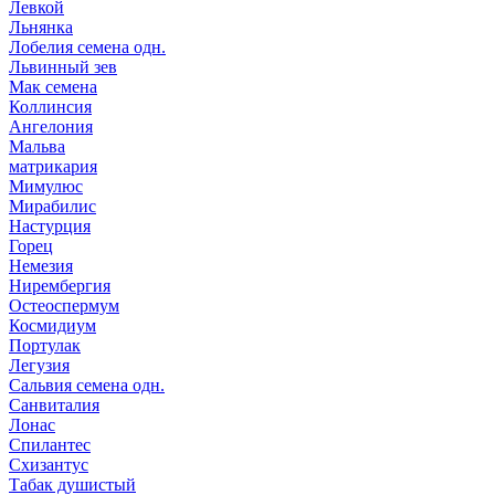
Левкой
Льнянка
Лобелия семена одн.
Львинный зев
Мак семена
Коллинсия
Ангелония
Мальва
матрикария
Мимулюс
Мирабилис
Настурция
Горец
Немезия
Нирембергия
Остеоспермум
Космидиум
Портулак
Легузия
Сальвия семена одн.
Санвиталия
Лонас
Спилантес
Схизантус
Табак душистый