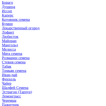
Бораго
Душица
Иссоп
Каперс
Котовник семена
Кумин
Лекарственный огород
Лофант
Любисток
Майоран
Мангольд
Мелисса
Мята семена
Розмарин семена
Стевия семена
Табак
Тимьян семена
Иван-чай
Фенхель
Чабер
Шалфей Семена
Эстрагон (Тархун)
Лемонграсс
Черемша
Пажитник