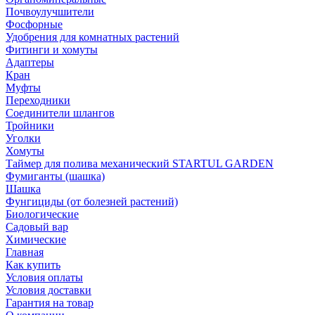
Почвоулучшители
Фосфорные
Удобрения для комнатных растений
Фитинги и хомуты
Адаптеры
Кран
Муфты
Переходники
Соединители шлангов
Тройники
Уголки
Хомуты
Таймер для полива механический STARTUL GARDEN
Фумиганты (шашка)
Шашка
Фунгициды (от болезней растений)
Биологические
Садовый вар
Химические
Главная
Как купить
Условия оплаты
Условия доставки
Гарантия на товар