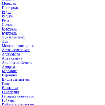
Морковь
Пастернак
Редис
Редька
Репа
Свекла
Кукуруза
Кукуруза
Лук в семенах
Лук
Многолетние цветы
Астра семена мн.
Аденофора
Айва семена
Аквилегия Семена
Аморфа
Барбарис
Вероника
Виола семена мн.
Гинго
Волжанка
Гайлардия
Гвоздика семена мн.
Гейхера
Гибискус семена мн.