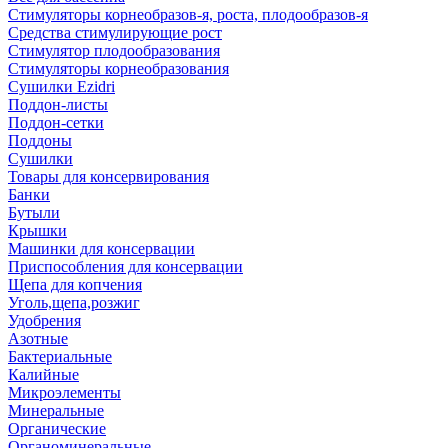
Стимуляторы корнеобразов-я, роста, плодообразов-я
Средства стимулирующие рост
Стимулятор плодообразования
Стимуляторы корнеобразования
Сушилки Ezidri
Поддон-листы
Поддон-сетки
Поддоны
Сушилки
Товары для консервирования
Банки
Бутыли
Крышки
Машинки для консервации
Приспособления для консервации
Щепа для копчения
Уголь,щепа,розжиг
Удобрения
Азотные
Бактериальные
Калийные
Микроэлементы
Минеральные
Органические
Органоминеральные