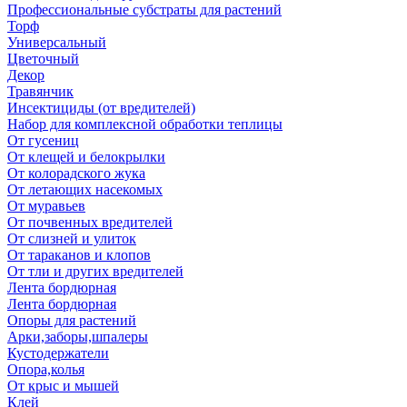
Профессиональные субстраты для растений
Торф
Универсальный
Цветочный
Декор
Травянчик
Инсектициды (от вредителей)
Набор для комплексной обработки теплицы
От гусениц
От клещей и белокрылки
От колорадского жука
От летающих насекомых
От муравьев
От почвенных вредителей
От слизней и улиток
От тараканов и клопов
От тли и других вредителей
Лента бордюрная
Лента бордюрная
Опоры для растений
Арки,заборы,шпалеры
Кустодержатели
Опора,колья
От крыс и мышей
Клей