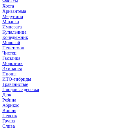
Флоксы
Хоста
Хризантема
Медуница
Мшанка
Императа
Купальница
Кочедыжник
Молочай
Пенстемон
Чистец
Гвоздика
Морозник
Эхинацея
Пионы
ИТО-гибриды
Травянистые
Плодовые деревья
Дюк
Рябина
Абрикос
Вишня
Персик
Груша
Слива