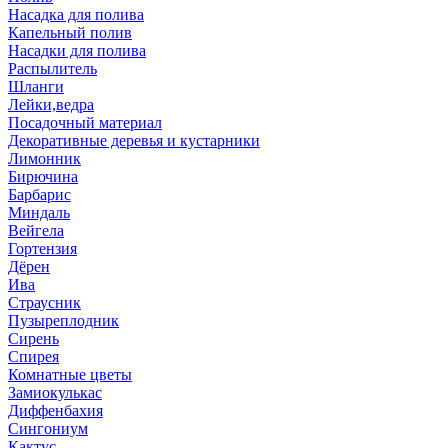
Насадка для полива
Капельный полив
Насадки для полива
Распылитель
Шланги
Лейки,ведра
Посадочный материал
Декоративные деревья и кустарники
Лимонник
Бирючина
Барбарис
Миндаль
Вейгела
Гортензия
Дёрен
Ива
Страусник
Пузыреплодник
Сирень
Спирея
Комнатные цветы
Замиокулькас
Диффенбахия
Сингониум
Кактус