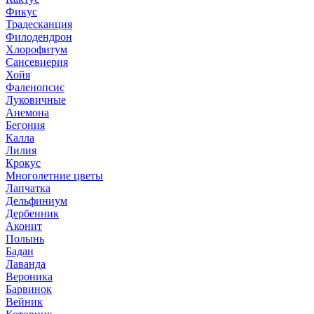
Фикус
Традесканция
Филодендрон
Хлорофитум
Сансевиерия
Хойя
Фаленопсис
Луковичные
Анемона
Бегония
Калла
Лилия
Крокус
Многолетние цветы
Лапчатка
Дельфиниум
Дербенник
Аконит
Полынь
Бадан
Лаванда
Вероника
Барвинок
Вейник