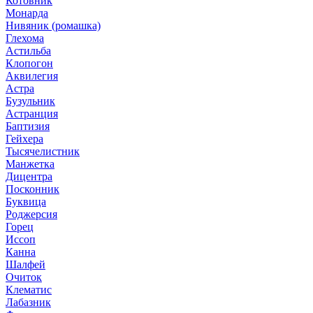
Котовник
Монарда
Нивяник (ромашка)
Глехома
Астильба
Клопогон
Аквилегия
Астра
Бузульник
Астранция
Баптизия
Гейхера
Тысячелистник
Манжетка
Дицентра
Посконник
Буквица
Роджерсия
Горец
Иссоп
Канна
Шалфей
Очиток
Клематис
Лабазник