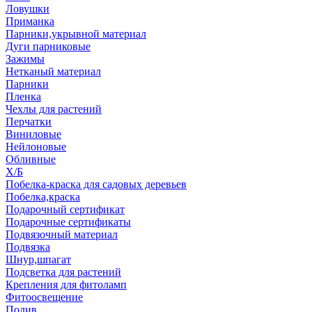
Ловушки
Приманка
Парники,укрывной материал
Дуги парниковые
Зажимы
Нетканый материал
Парники
Пленка
Чехлы для растений
Перчатки
Виниловые
Нейлоновые
Обливные
Х/Б
Побелка-краска для садовых деревьев
Побелка,краска
Подарочный сертификат
Подарочные сертификаты
Подвязочный материал
Подвязка
Шнур,шпагат
Подсветка для растений
Крепления для фитоламп
Фитоосвещение
Полив