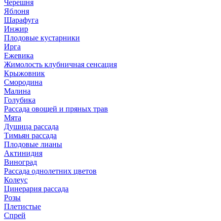
Черешня
Яблоня
Шарафуга
Инжир
Плодовые кустарники
Ирга
Ежевика
Жимолость клубничная сенсация
Крыжовник
Смородина
Малина
Голубика
Рассада овощей и пряных трав
Мята
Душица рассада
Тимьян рассада
Плодовые лианы
Актинидия
Виноград
Рассада однолетних цветов
Колеус
Цинерария рассада
Розы
Плетистые
Спрей