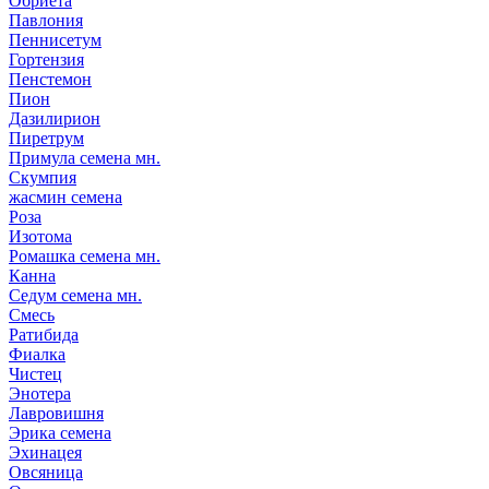
Обриета
Павлония
Пеннисетум
Гортензия
Пенстемон
Пион
Дазилирион
Пиретрум
Примула семена мн.
Скумпия
жасмин семена
Роза
Изотома
Ромашка семена мн.
Канна
Седум семена мн.
Смесь
Ратибида
Фиалка
Чистец
Энотера
Лавровишня
Эрика семена
Эхинацея
Овсяница