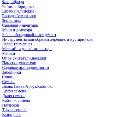
Флорибунда
Чайно-гибридные
Шраб(английские)
Рассада Земляники
Земляника
Садовый инвентарь
Мешки д/мусора
Большой садовый инструмент
Инструменты для обрезки деревьев и кустарников
Леска тримерная
Мелкий садовый инвентарь
Мешки
Опрыскиватели,насадки
Памятки,указатели
Садовые принадлежности
Заборчики
Совки
Семена
Дыня.Тыква.Арбуз.Кабачок.
Арбуз семена
Дыня семена
Кабачок семена
Патиссон
Тыква семена
Въющиеся