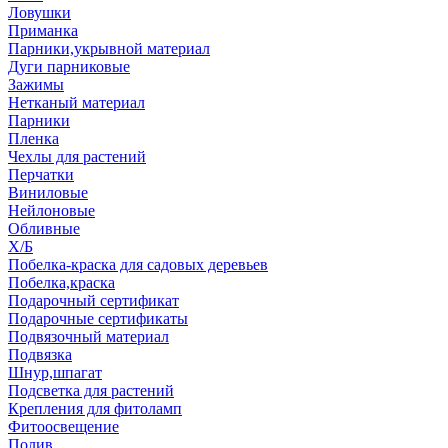
Ловушки
Приманка
Парники,укрывной материал
Дуги парниковые
Зажимы
Нетканый материал
Парники
Пленка
Чехлы для растений
Перчатки
Виниловые
Нейлоновые
Обливные
Х/Б
Побелка-краска для садовых деревьев
Побелка,краска
Подарочный сертификат
Подарочные сертификаты
Подвязочный материал
Подвязка
Шнур,шпагат
Подсветка для растений
Крепления для фитоламп
Фитоосвещение
Полив