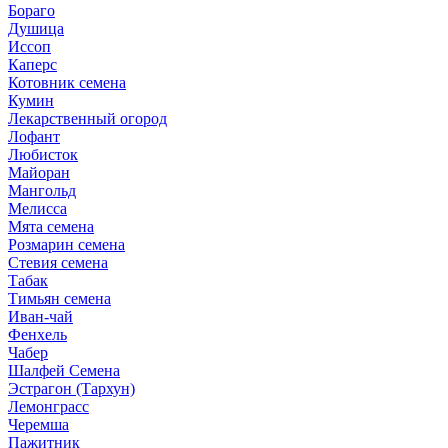
Бораго
Душица
Иссоп
Каперс
Котовник семена
Кумин
Лекарственный огород
Лофант
Любисток
Майоран
Мангольд
Мелисса
Мята семена
Розмарин семена
Стевия семена
Табак
Тимьян семена
Иван-чай
Фенхель
Чабер
Шалфей Семена
Эстрагон (Тархун)
Лемонграсс
Черемша
Пажитник