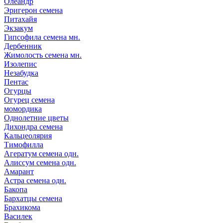
Олеандр
Эригерон семена
Питахайя
Экзакум
Гипсофила семена мн.
Дербенник
Жимолость семена мн.
Изолепис
Незабудка
Пентас
Огурцы
Огурец семена
момордика
Однолетние цветы
Дихондра семена
Кальцеолярия
Тимофилла
Агератум семена одн.
Алиссум семена одн.
Амарант
Астра семена одн.
Бакопа
Бархатцы семена
Брахикома
Василек