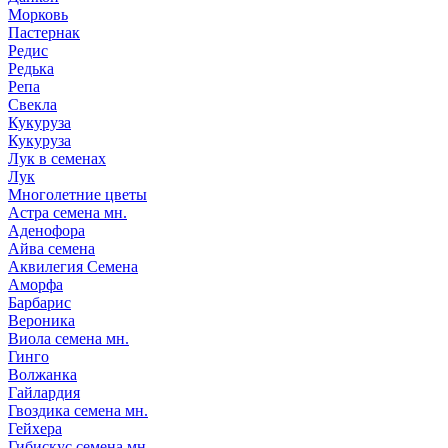
Морковь
Пастернак
Редис
Редька
Репа
Свекла
Кукуруза
Кукуруза
Лук в семенах
Лук
Многолетние цветы
Астра семена мн.
Аденофора
Айва семена
Аквилегия Семена
Аморфа
Барбарис
Вероника
Виола семена мн.
Гинго
Волжанка
Гайлардия
Гвоздика семена мн.
Гейхера
Гибискус семена мн.