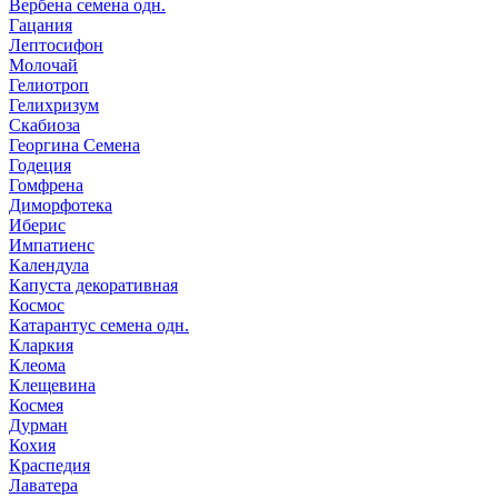
Вербена семена одн.
Гацания
Лептосифон
Молочай
Гелиотроп
Гелихризум
Скабиоза
Георгина Семена
Годеция
Гомфрена
Диморфотека
Иберис
Импатиенс
Календула
Капуста декоративная
Космос
Катарантус семена одн.
Кларкия
Клеома
Клещевина
Космея
Дурман
Кохия
Краспедия
Лаватера