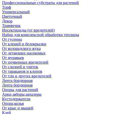
Профессиональные субстраты для растений
Торф
Универсальный
Цветочный
Декор
Травянчик
Инсектициды (от вредителей)
Набор для комплексной обработки теплицы
От гусениц
От клещей и белокрылки
От колорадского жука
От летающих насекомых
От муравьев
От почвенных вредителей
От слизней и улиток
От тараканов и клопов
От тли и других вредителей
Лента бордюрная
Лента бордюрная
Опоры для растений
Арки,заборы,шпалеры
Кустодержатели
Опора,колья
От крыс и мышей
Клей