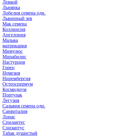
Левкой
Льнянка
Лобелия семена одн.
Львинный зев
Мак семена
Коллинсия
Ангелония
Мальва
матрикария
Мимулюс
Мирабилис
Настурция
Горец
Немезия
Нирембергия
Остеоспермум
Космидиум
Портулак
Легузия
Сальвия семена одн.
Санвиталия
Лонас
Спилантес
Схизантус
Табак душистый