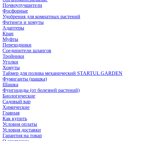
Почвоулучшители
Фосфорные
Удобрения для комнатных растений
Фитинги и хомуты
Адаптеры
Кран
Муфты
Переходники
Соединители шлангов
Тройники
Уголки
Хомуты
Таймер для полива механический STARTUL GARDEN
Фумиганты (шашка)
Шашка
Фунгициды (от болезней растений)
Биологические
Садовый вар
Химические
Главная
Как купить
Условия оплаты
Условия доставки
Гарантия на товар