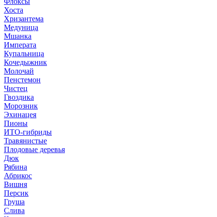
Флоксы
Хоста
Хризантема
Медуница
Мшанка
Императа
Купальница
Кочедыжник
Молочай
Пенстемон
Чистец
Гвоздика
Морозник
Эхинацея
Пионы
ИТО-гибриды
Травянистые
Плодовые деревья
Дюк
Рябина
Абрикос
Вишня
Персик
Груша
Слива