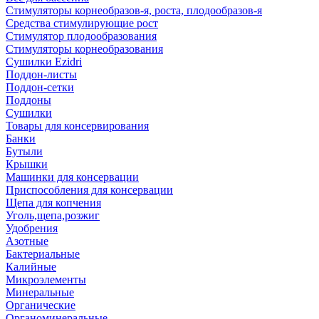
Стимуляторы корнеобразов-я, роста, плодообразов-я
Средства стимулирующие рост
Стимулятор плодообразования
Стимуляторы корнеобразования
Сушилки Ezidri
Поддон-листы
Поддон-сетки
Поддоны
Сушилки
Товары для консервирования
Банки
Бутыли
Крышки
Машинки для консервации
Приспособления для консервации
Щепа для копчения
Уголь,щепа,розжиг
Удобрения
Азотные
Бактериальные
Калийные
Микроэлементы
Минеральные
Органические
Органоминеральные