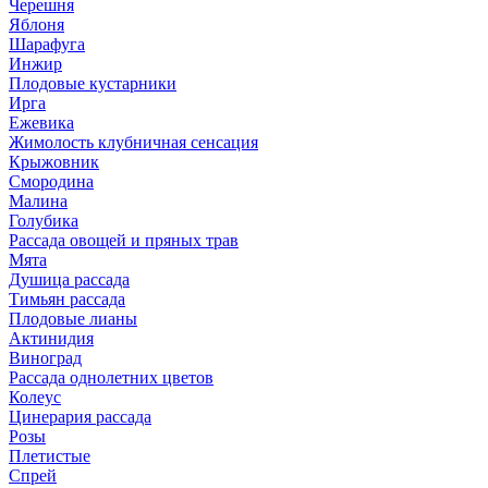
Черешня
Яблоня
Шарафуга
Инжир
Плодовые кустарники
Ирга
Ежевика
Жимолость клубничная сенсация
Крыжовник
Смородина
Малина
Голубика
Рассада овощей и пряных трав
Мята
Душица рассада
Тимьян рассада
Плодовые лианы
Актинидия
Виноград
Рассада однолетних цветов
Колеус
Цинерария рассада
Розы
Плетистые
Спрей