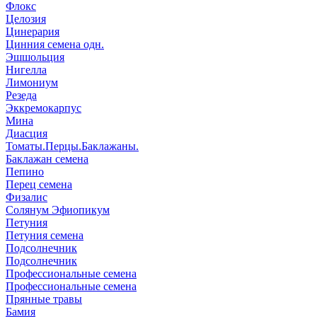
Флокс
Целозия
Цинерария
Цинния семена одн.
Эшшольция
Нигелла
Лимониум
Резеда
Эккремокарпус
Мина
Диасция
Томаты.Перцы.Баклажаны.
Баклажан семена
Пепино
Перец семена
Физалис
Солянум Эфиопикум
Петуния
Петуния семена
Подсолнечник
Подсолнечник
Профессиональные семена
Профессиональные семена
Прянные травы
Бамия