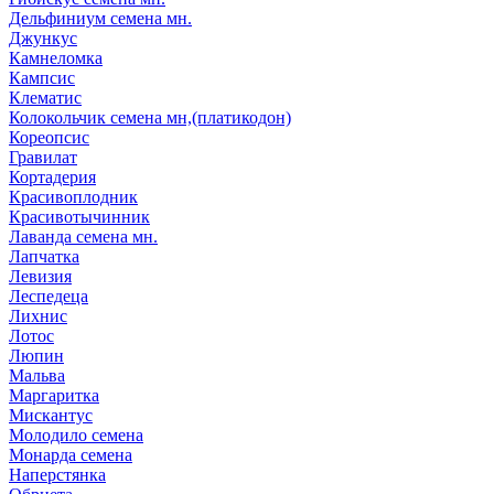
Дельфиниум семена мн.
Джункус
Камнеломка
Кампсис
Клематис
Колокольчик семена мн,(платикодон)
Кореопсис
Гравилат
Кортадерия
Красивоплодник
Красивотычинник
Лаванда семена мн.
Лапчатка
Левизия
Леспедеца
Лихнис
Лотос
Люпин
Мальва
Маргаритка
Мискантус
Молодило семена
Монарда семена
Наперстянка