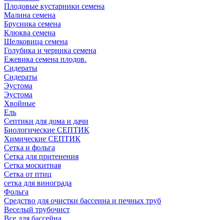
Плодовые кустарники семена
Малина семена
Брусника семена
Клюква семена
Шелковица семена
Голубика и черника семена
Ежевика семена плодов.
Сидераты
Сидераты
Эустома
Эустома
Хвойные
Ель
Септики для дома и дачи
Биологические СЕПТИК
Химические СЕПТИК
Сетка и фольга
Сетка для притенения
Сетка москитная
Сетка от птиц
сетка для винограда
Фольга
Средство для очистки бассеина и печных труб
Веселый трубочист
Все для бассейна