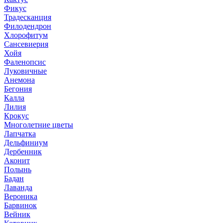
Фикус
Традесканция
Филодендрон
Хлорофитум
Сансевиерия
Хойя
Фаленопсис
Луковичные
Анемона
Бегония
Калла
Лилия
Крокус
Многолетние цветы
Лапчатка
Дельфиниум
Дербенник
Аконит
Полынь
Бадан
Лаванда
Вероника
Барвинок
Вейник