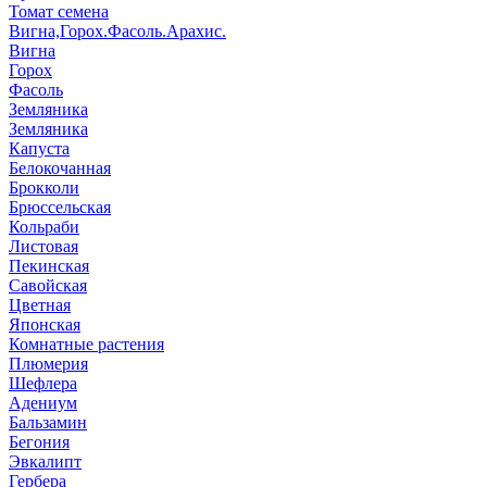
Томат семена
Вигна,Горох.Фасоль.Арахис.
Вигна
Горох
Фасоль
Земляника
Земляника
Капуста
Белокочанная
Брокколи
Брюссельская
Кольраби
Листовая
Пекинская
Савойская
Цветная
Японская
Комнатные растения
Плюмерия
Шефлера
Адениум
Бальзамин
Бегония
Эвкалипт
Гербера