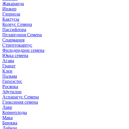
Жакаранда
Инжир
Глориоза
Кактусы
Колеус Семена
Пассифлора
Пеларгония Семена
Спармания
Стрептокарпус
Филодендрон семена
Юкка семена
Агава
Гранат
Клен
Пальма
Гипоэстес
Росянка
Абутилон
Аспарагус Семена
Глоксиния семена
Лавр
Корнеплоды
Мака
Брюква
Дайкон