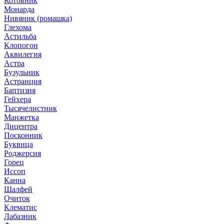
Котовник
Монарда
Нивяник (ромашка)
Глехома
Астильба
Клопогон
Аквилегия
Астра
Бузульник
Астранция
Баптизия
Гейхера
Тысячелистник
Манжетка
Дицентра
Посконник
Буквица
Роджерсия
Горец
Иссоп
Канна
Шалфей
Очиток
Клематис
Лабазник