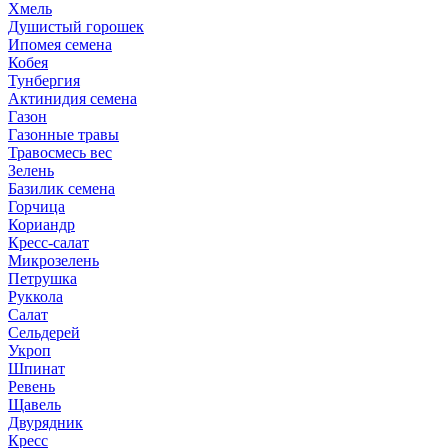
Хмель
Душистый горошек
Ипомея семена
Кобея
Тунбергия
Актинидия семена
Газон
Газонные травы
Травосмесь вес
Зелень
Базилик семена
Горчица
Кориандр
Кресс-салат
Микрозелень
Петрушка
Руккола
Салат
Сельдерей
Укроп
Шпинат
Ревень
Щавель
Двурядник
Кресс