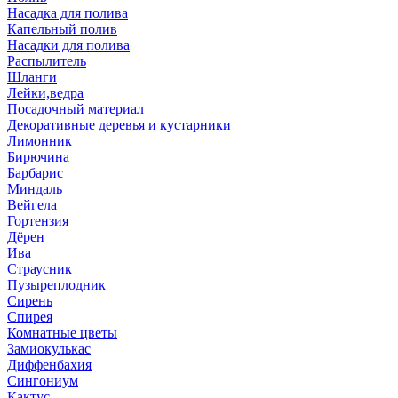
Насадка для полива
Капельный полив
Насадки для полива
Распылитель
Шланги
Лейки,ведра
Посадочный материал
Декоративные деревья и кустарники
Лимонник
Бирючина
Барбарис
Миндаль
Вейгела
Гортензия
Дёрен
Ива
Страусник
Пузыреплодник
Сирень
Спирея
Комнатные цветы
Замиокулькас
Диффенбахия
Сингониум
Кактус