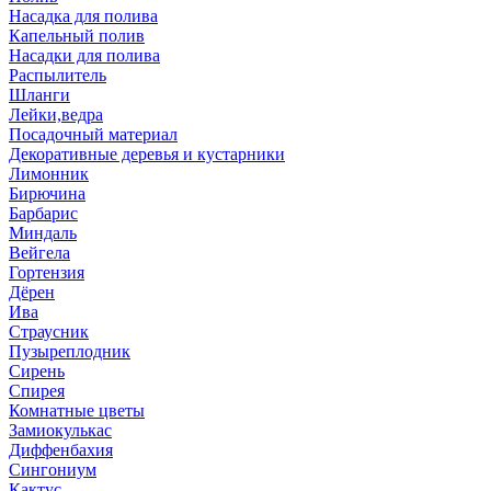
Насадка для полива
Капельный полив
Насадки для полива
Распылитель
Шланги
Лейки,ведра
Посадочный материал
Декоративные деревья и кустарники
Лимонник
Бирючина
Барбарис
Миндаль
Вейгела
Гортензия
Дёрен
Ива
Страусник
Пузыреплодник
Сирень
Спирея
Комнатные цветы
Замиокулькас
Диффенбахия
Сингониум
Кактус