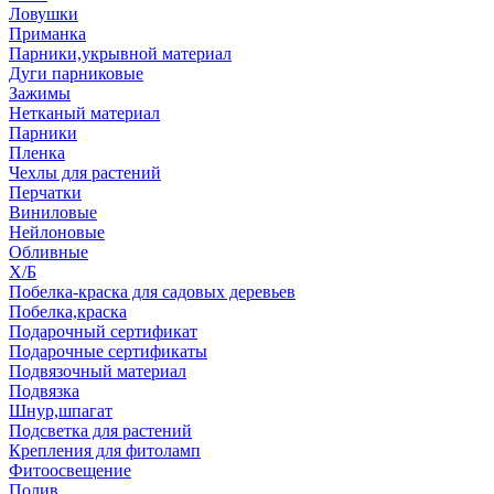
Ловушки
Приманка
Парники,укрывной материал
Дуги парниковые
Зажимы
Нетканый материал
Парники
Пленка
Чехлы для растений
Перчатки
Виниловые
Нейлоновые
Обливные
Х/Б
Побелка-краска для садовых деревьев
Побелка,краска
Подарочный сертификат
Подарочные сертификаты
Подвязочный материал
Подвязка
Шнур,шпагат
Подсветка для растений
Крепления для фитоламп
Фитоосвещение
Полив