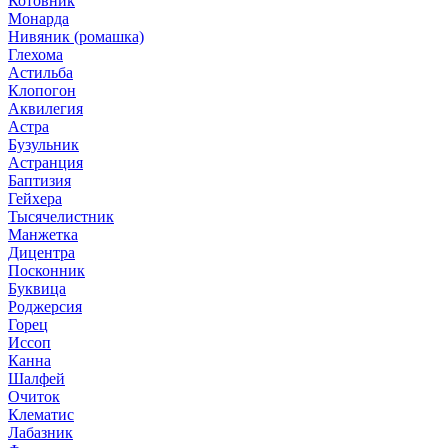
Котовник
Монарда
Нивяник (ромашка)
Глехома
Астильба
Клопогон
Аквилегия
Астра
Бузульник
Астранция
Баптизия
Гейхера
Тысячелистник
Манжетка
Дицентра
Посконник
Буквица
Роджерсия
Горец
Иссоп
Канна
Шалфей
Очиток
Клематис
Лабазник