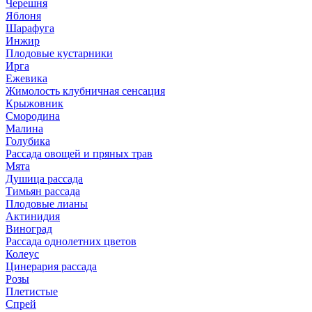
Черешня
Яблоня
Шарафуга
Инжир
Плодовые кустарники
Ирга
Ежевика
Жимолость клубничная сенсация
Крыжовник
Смородина
Малина
Голубика
Рассада овощей и пряных трав
Мята
Душица рассада
Тимьян рассада
Плодовые лианы
Актинидия
Виноград
Рассада однолетних цветов
Колеус
Цинерария рассада
Розы
Плетистые
Спрей