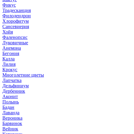
Фикус
Традесканция
Филодендрон
Хлорофитум
Сансевиерия
Хойя
Фаленопсис
Луковичные
Анемона
Бегония
Калла
Лилия
Крокус
Многолетние цветы
Лапчатка
Дельфиниум
Дербенник
Аконит
Полынь
Бадан
Лаванда
Вероника
Барвинок
Вейник