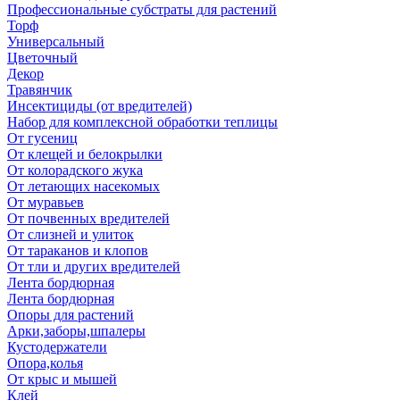
Профессиональные субстраты для растений
Торф
Универсальный
Цветочный
Декор
Травянчик
Инсектициды (от вредителей)
Набор для комплексной обработки теплицы
От гусениц
От клещей и белокрылки
От колорадского жука
От летающих насекомых
От муравьев
От почвенных вредителей
От слизней и улиток
От тараканов и клопов
От тли и других вредителей
Лента бордюрная
Лента бордюрная
Опоры для растений
Арки,заборы,шпалеры
Кустодержатели
Опора,колья
От крыс и мышей
Клей