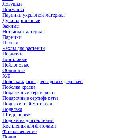
Ловушки
Приманка
Парники,укрывной материал
Дуги парниковые
Зажимы
Нетканый материал
Парники
Пленка
Чехлы для растений
Перчатки
Виниловые
Нейлоновые
Обливные
Х/Б
Побелка-краска для садовых деревьев
Побелка,краска
Подарочный сертификат
Подарочные сертификаты
Подвязочный материал
Подвязка
Шнур,шпагат
Подсветка для растений
Крепления для фитоламп
Фитоосвещение
Полив