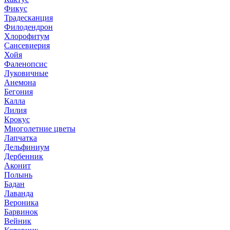
Фикус
Традесканция
Филодендрон
Хлорофитум
Сансевиерия
Хойя
Фаленопсис
Луковичные
Анемона
Бегония
Калла
Лилия
Крокус
Многолетние цветы
Лапчатка
Дельфиниум
Дербенник
Аконит
Полынь
Бадан
Лаванда
Вероника
Барвинок
Вейник