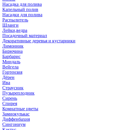
Насадка для полива
Капельный полив
Насадки для полива
Распылитель
Шланги
Лейки,ведра
Посадочный материал
Декоративные деревья и кустарники
Лимонник
Бирючина
Барбарис
Миндаль
Вейгела
Гортензия
Дёрен
Ива
Страусник
Пузыреплодник
Сирень
Спирея
Комнатные цветы
Замиокулькас
Диффенбахия
Сингониум
Кактус