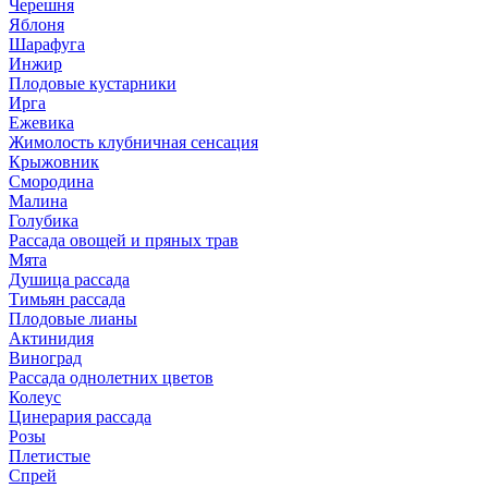
Черешня
Яблоня
Шарафуга
Инжир
Плодовые кустарники
Ирга
Ежевика
Жимолость клубничная сенсация
Крыжовник
Смородина
Малина
Голубика
Рассада овощей и пряных трав
Мята
Душица рассада
Тимьян рассада
Плодовые лианы
Актинидия
Виноград
Рассада однолетних цветов
Колеус
Цинерария рассада
Розы
Плетистые
Спрей