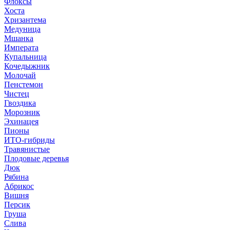
Флоксы
Хоста
Хризантема
Медуница
Мшанка
Императа
Купальница
Кочедыжник
Молочай
Пенстемон
Чистец
Гвоздика
Морозник
Эхинацея
Пионы
ИТО-гибриды
Травянистые
Плодовые деревья
Дюк
Рябина
Абрикос
Вишня
Персик
Груша
Слива