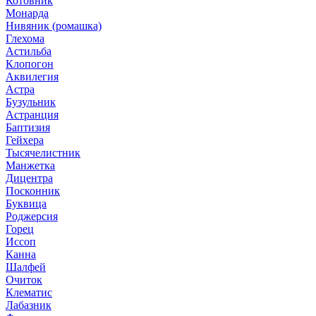
Котовник
Монарда
Нивяник (ромашка)
Глехома
Астильба
Клопогон
Аквилегия
Астра
Бузульник
Астранция
Баптизия
Гейхера
Тысячелистник
Манжетка
Дицентра
Посконник
Буквица
Роджерсия
Горец
Иссоп
Канна
Шалфей
Очиток
Клематис
Лабазник