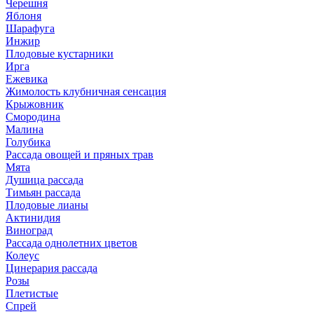
Черешня
Яблоня
Шарафуга
Инжир
Плодовые кустарники
Ирга
Ежевика
Жимолость клубничная сенсация
Крыжовник
Смородина
Малина
Голубика
Рассада овощей и пряных трав
Мята
Душица рассада
Тимьян рассада
Плодовые лианы
Актинидия
Виноград
Рассада однолетних цветов
Колеус
Цинерария рассада
Розы
Плетистые
Спрей