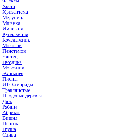
Флоксы
Хоста
Хризантема
Медуница
Мшанка
Императа
Купальница
Кочедыжник
Молочай
Пенстемон
Чистец
Гвоздика
Морозник
Эхинацея
Пионы
ИТО-гибриды
Травянистые
Плодовые деревья
Дюк
Рябина
Абрикос
Вишня
Персик
Груша
Слива