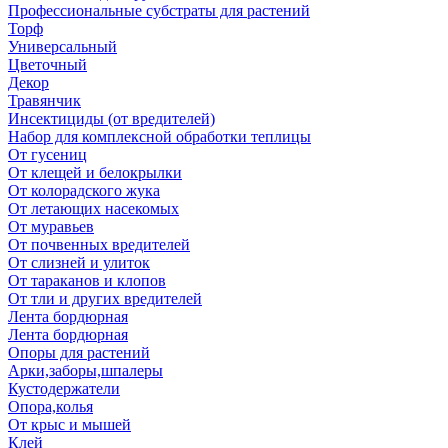
Профессиональные субстраты для растений
Торф
Универсальный
Цветочный
Декор
Травянчик
Инсектициды (от вредителей)
Набор для комплексной обработки теплицы
От гусениц
От клещей и белокрылки
От колорадского жука
От летающих насекомых
От муравьев
От почвенных вредителей
От слизней и улиток
От тараканов и клопов
От тли и других вредителей
Лента бордюрная
Лента бордюрная
Опоры для растений
Арки,заборы,шпалеры
Кустодержатели
Опора,колья
От крыс и мышей
Клей