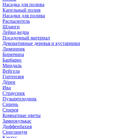
Насадка для полива
Капельный полив
Насадки для полива
Распылитель
Шланги
Лейки,ведра
Посадочный материал
Декоративные деревья и кустарники
Лимонник
Бирючина
Барбарис
Миндаль
Вейгела
Гортензия
Дёрен
Ива
Страусник
Пузыреплодник
Сирень
Спирея
Комнатные цветы
Замиокулькас
Диффенбахия
Сингониум
Кактус