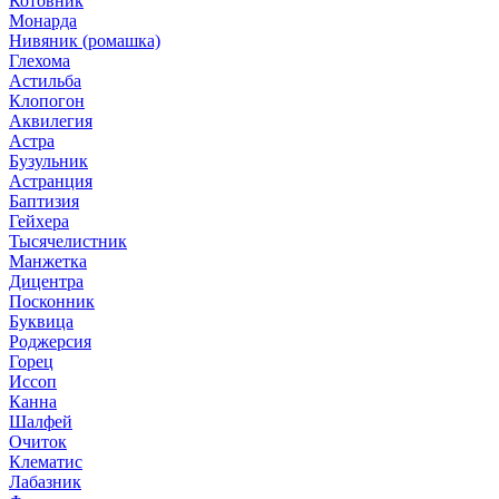
Котовник
Монарда
Нивяник (ромашка)
Глехома
Астильба
Клопогон
Аквилегия
Астра
Бузульник
Астранция
Баптизия
Гейхера
Тысячелистник
Манжетка
Дицентра
Посконник
Буквица
Роджерсия
Горец
Иссоп
Канна
Шалфей
Очиток
Клематис
Лабазник