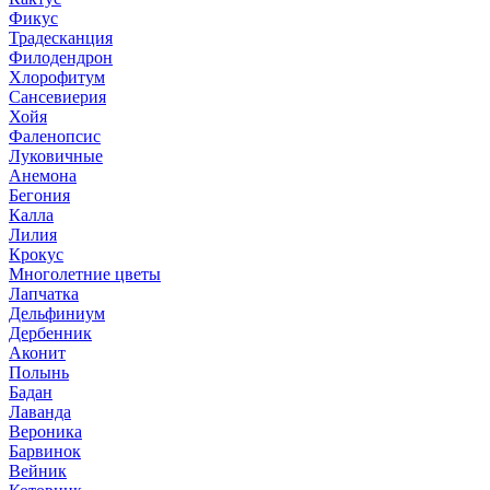
Фикус
Традесканция
Филодендрон
Хлорофитум
Сансевиерия
Хойя
Фаленопсис
Луковичные
Анемона
Бегония
Калла
Лилия
Крокус
Многолетние цветы
Лапчатка
Дельфиниум
Дербенник
Аконит
Полынь
Бадан
Лаванда
Вероника
Барвинок
Вейник