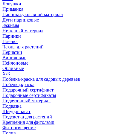
Ловушки
Приманка
Парники,укрывной материал
Дуги парниковые
Зажимы
Нетканый материал
Парники
Пленка
Чехлы для растений
Перчатки
Виниловые
Нейлоновые
Обливные
Х/Б
Побелка-краска для садовых деревьев
Побелка,краска
Подарочный сертификат
Подарочные сертификаты
Подвязочный материал
Подвязка
Шнур,шпагат
Подсветка для растений
Крепления для фитоламп
Фитоосвещение
Полив