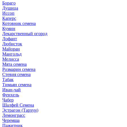
Бораго
Душица
Иссоп
Каперс
Котовник семена
Кумин
Лекарственный огород
Лофант
Любисток
Майоран
Мангольд
Мелисса
Мята семена
Розмарин семена
Стевия семена
Табак
Тимьян семена
Иван-чай
Фенхель
Чабер
Шалфей Семена
Эстрагон (Тархун)
Лемонграсс
Черемша
Пажитник