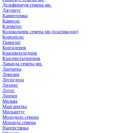
Дельфиниум семена мн.
Джункус
Камнеломка
Кампсис
Клематис
Колокольчик семена мн,(платикодон)
Кореопсис
Гравилат
Кортадерия
Красивоплодник
Красивотычинник
Лаванда семена мн.
Лапчатка
Левизия
Леспедеца
Лихнис
Лотос
Люпин
Мальва
Маргаритка
Мискантус
Молодило семена
Монарда семена
Наперстянка