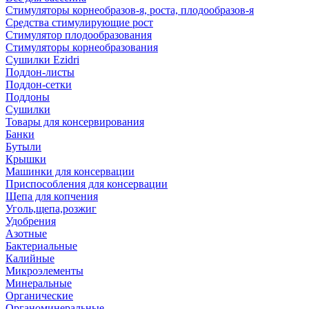
Стимуляторы корнеобразов-я, роста, плодообразов-я
Средства стимулирующие рост
Стимулятор плодообразования
Стимуляторы корнеобразования
Сушилки Ezidri
Поддон-листы
Поддон-сетки
Поддоны
Сушилки
Товары для консервирования
Банки
Бутыли
Крышки
Машинки для консервации
Приспособления для консервации
Щепа для копчения
Уголь,щепа,розжиг
Удобрения
Азотные
Бактериальные
Калийные
Микроэлементы
Минеральные
Органические
Органоминеральные