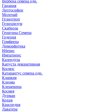
Вербена семена одн.
Гацания
Лептосифон
Молочай
Гелиотроп
Гелихризум
Скабиоза
Георгина Семена
Годеция
Гомфрена
Диморфотека
Иберис
Импатиенс
Календула
Капуста декоративная
Космос
Катарантус семена одн.
Кларкия
Клеома
Клещевина
Космея
Дурман
Кохия
Краспедия
Лаватера