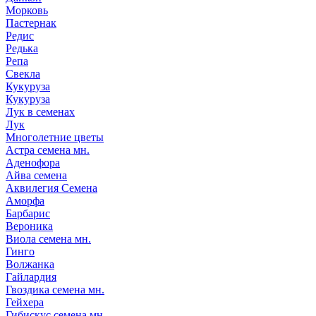
Морковь
Пастернак
Редис
Редька
Репа
Свекла
Кукуруза
Кукуруза
Лук в семенах
Лук
Многолетние цветы
Астра семена мн.
Аденофора
Айва семена
Аквилегия Семена
Аморфа
Барбарис
Вероника
Виола семена мн.
Гинго
Волжанка
Гайлардия
Гвоздика семена мн.
Гейхера
Гибискус семена мн.