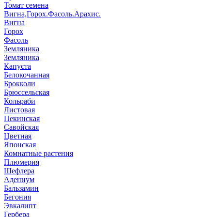
Томат семена
Вигна,Горох.Фасоль.Арахис.
Вигна
Горох
Фасоль
Земляника
Земляника
Капуста
Белокочанная
Брокколи
Брюссельская
Кольраби
Листовая
Пекинская
Савойская
Цветная
Японская
Комнатные растения
Плюмерия
Шефлера
Адениум
Бальзамин
Бегония
Эвкалипт
Гербера