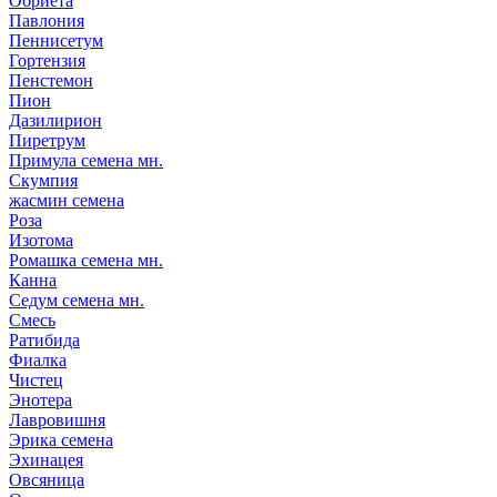
Обриета
Павлония
Пеннисетум
Гортензия
Пенстемон
Пион
Дазилирион
Пиретрум
Примула семена мн.
Скумпия
жасмин семена
Роза
Изотома
Ромашка семена мн.
Канна
Седум семена мн.
Смесь
Ратибида
Фиалка
Чистец
Энотера
Лавровишня
Эрика семена
Эхинацея
Овсяница