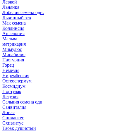
Левкой
Льнянка
Лобелия семена одн.
Львинный зев
Мак семена
Коллинсия
Ангелония
Мальва
матрикария
Мимулюс
Мирабилис
Настурция
Горец
Немезия
Нирембергия
Остеоспермум
Космидиум
Портулак
Легузия
Сальвия семена одн.
Санвиталия
Лонас
Спилантес
Схизантус
Табак душистый