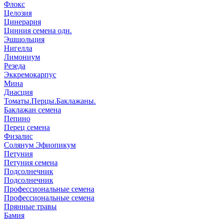
Флокс
Целозия
Цинерария
Цинния семена одн.
Эшшольция
Нигелла
Лимониум
Резеда
Эккремокарпус
Мина
Диасция
Томаты.Перцы.Баклажаны.
Баклажан семена
Пепино
Перец семена
Физалис
Солянум Эфиопикум
Петуния
Петуния семена
Подсолнечник
Подсолнечник
Профессиональные семена
Профессиональные семена
Прянные травы
Бамия