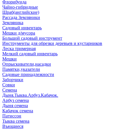
Флорибунда
Чайно-гибридные
Шраб(английские)
Рассада Земляники
Земляника
Садовый инвентарь
Мешки д/мусора
Большой садовый инструмент
Инструменты для обрезки деревьев и кустарников
Леска тримерная
Мелкий садовый инвентарь
Мешки
Опрыскиватели,насадки
Памятки,указатели
Садовые принадлежности
Заборчики
Совки
Семена
Дыня.Тыква.Арбуз.Кабачок.
Арбуз семена
Дыня семена
Кабачок семена
Патиссон
Тыква семена
Въющиеся