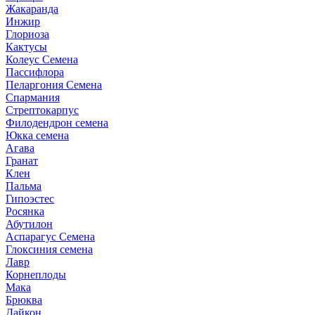
Жакаранда
Инжир
Глориоза
Кактусы
Колеус Семена
Пассифлора
Пеларгония Семена
Спармания
Стрептокарпус
Филодендрон семена
Юкка семена
Агава
Гранат
Клен
Пальма
Гипоэстес
Росянка
Абутилон
Аспарагус Семена
Глоксиния семена
Лавр
Корнеплоды
Мака
Брюква
Дайкон