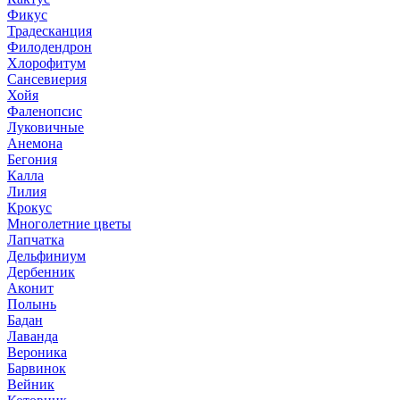
Фикус
Традесканция
Филодендрон
Хлорофитум
Сансевиерия
Хойя
Фаленопсис
Луковичные
Анемона
Бегония
Калла
Лилия
Крокус
Многолетние цветы
Лапчатка
Дельфиниум
Дербенник
Аконит
Полынь
Бадан
Лаванда
Вероника
Барвинок
Вейник