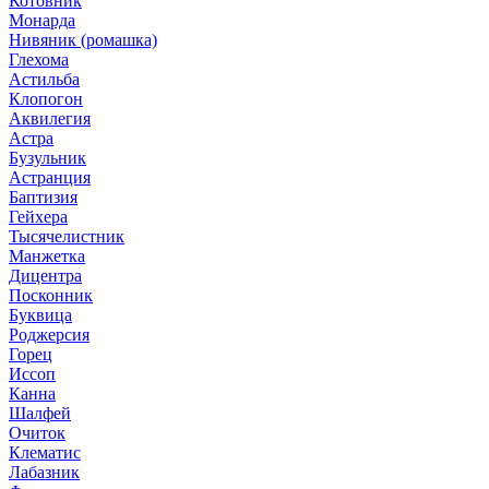
Котовник
Монарда
Нивяник (ромашка)
Глехома
Астильба
Клопогон
Аквилегия
Астра
Бузульник
Астранция
Баптизия
Гейхера
Тысячелистник
Манжетка
Дицентра
Посконник
Буквица
Роджерсия
Горец
Иссоп
Канна
Шалфей
Очиток
Клематис
Лабазник