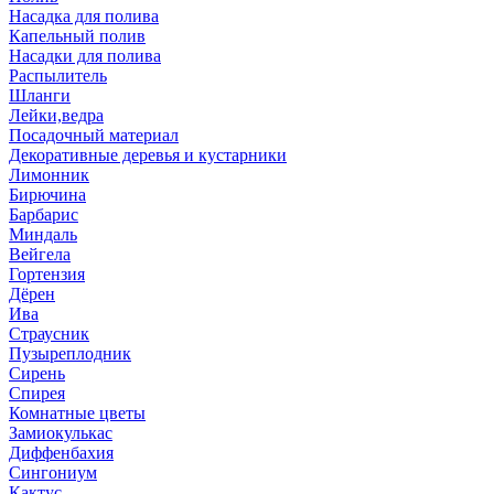
Насадка для полива
Капельный полив
Насадки для полива
Распылитель
Шланги
Лейки,ведра
Посадочный материал
Декоративные деревья и кустарники
Лимонник
Бирючина
Барбарис
Миндаль
Вейгела
Гортензия
Дёрен
Ива
Страусник
Пузыреплодник
Сирень
Спирея
Комнатные цветы
Замиокулькас
Диффенбахия
Сингониум
Кактус