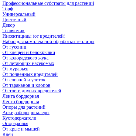
Профессиональные субстраты для растений
Торф
Универсальный
Цветочный
Декор
Травянчик
Инсектициды (от вредителей)
Набор для комплексной обработки теплицы
От гусениц
От клещей и белокрылки
От колорадского жука
От летающих насекомых
От муравьев
От почвенных вредителей
От слизней и улиток
От тараканов и клопов
От тли и других вредителей
Лента бордюрная
Лента бордюрная
Опоры для растений
Арки,заборы,шпалеры
Кустодержатели
Опора,колья
От крыс и мышей
Клей