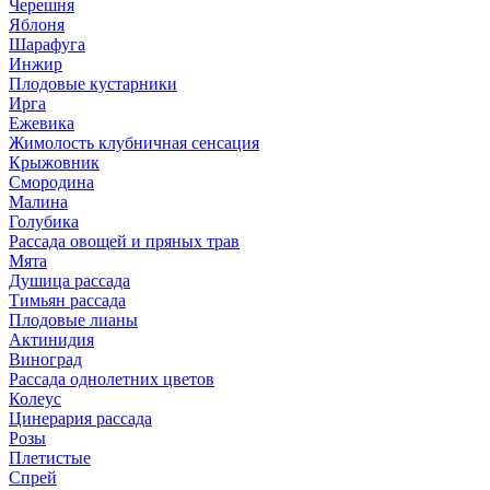
Черешня
Яблоня
Шарафуга
Инжир
Плодовые кустарники
Ирга
Ежевика
Жимолость клубничная сенсация
Крыжовник
Смородина
Малина
Голубика
Рассада овощей и пряных трав
Мята
Душица рассада
Тимьян рассада
Плодовые лианы
Актинидия
Виноград
Рассада однолетних цветов
Колеус
Цинерария рассада
Розы
Плетистые
Спрей