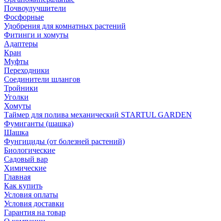
Почвоулучшители
Фосфорные
Удобрения для комнатных растений
Фитинги и хомуты
Адаптеры
Кран
Муфты
Переходники
Соединители шлангов
Тройники
Уголки
Хомуты
Таймер для полива механический STARTUL GARDEN
Фумиганты (шашка)
Шашка
Фунгициды (от болезней растений)
Биологические
Садовый вар
Химические
Главная
Как купить
Условия оплаты
Условия доставки
Гарантия на товар