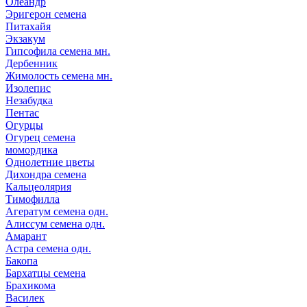
Олеандр
Эригерон семена
Питахайя
Экзакум
Гипсофила семена мн.
Дербенник
Жимолость семена мн.
Изолепис
Незабудка
Пентас
Огурцы
Огурец семена
момордика
Однолетние цветы
Дихондра семена
Кальцеолярия
Тимофилла
Агератум семена одн.
Алиссум семена одн.
Амарант
Астра семена одн.
Бакопа
Бархатцы семена
Брахикома
Василек