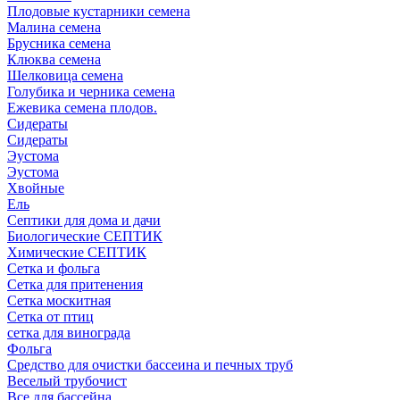
Плодовые кустарники семена
Малина семена
Брусника семена
Клюква семена
Шелковица семена
Голубика и черника семена
Ежевика семена плодов.
Сидераты
Сидераты
Эустома
Эустома
Хвойные
Ель
Септики для дома и дачи
Биологические СЕПТИК
Химические СЕПТИК
Сетка и фольга
Сетка для притенения
Сетка москитная
Сетка от птиц
сетка для винограда
Фольга
Средство для очистки бассеина и печных труб
Веселый трубочист
Все для бассейна