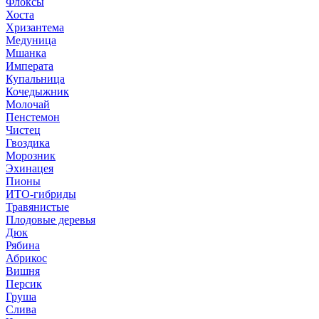
Флоксы
Хоста
Хризантема
Медуница
Мшанка
Императа
Купальница
Кочедыжник
Молочай
Пенстемон
Чистец
Гвоздика
Морозник
Эхинацея
Пионы
ИТО-гибриды
Травянистые
Плодовые деревья
Дюк
Рябина
Абрикос
Вишня
Персик
Груша
Слива