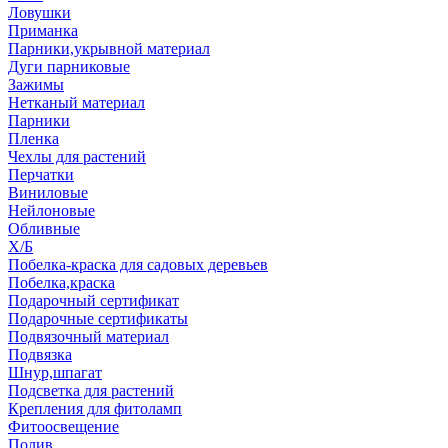
Ловушки
Приманка
Парники,укрывной материал
Дуги парниковые
Зажимы
Нетканый материал
Парники
Пленка
Чехлы для растений
Перчатки
Виниловые
Нейлоновые
Обливные
Х/Б
Побелка-краска для садовых деревьев
Побелка,краска
Подарочный сертификат
Подарочные сертификаты
Подвязочный материал
Подвязка
Шнур,шпагат
Подсветка для растений
Крепления для фитоламп
Фитоосвещение
Полив