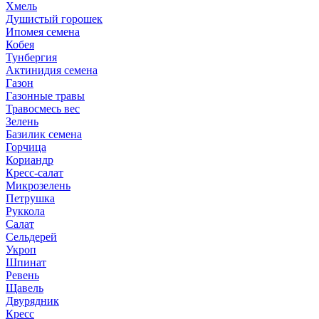
Хмель
Душистый горошек
Ипомея семена
Кобея
Тунбергия
Актинидия семена
Газон
Газонные травы
Травосмесь вес
Зелень
Базилик семена
Горчица
Кориандр
Кресс-салат
Микрозелень
Петрушка
Руккола
Салат
Сельдерей
Укроп
Шпинат
Ревень
Щавель
Двурядник
Кресс