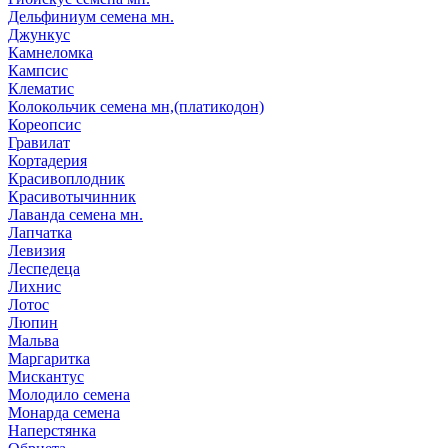
Дельфиниум семена мн.
Джункус
Камнеломка
Кампсис
Клематис
Колокольчик семена мн,(платикодон)
Кореопсис
Гравилат
Кортадерия
Красивоплодник
Красивотычинник
Лаванда семена мн.
Лапчатка
Левизия
Леспедеца
Лихнис
Лотос
Люпин
Мальва
Маргаритка
Мискантус
Молодило семена
Монарда семена
Наперстянка