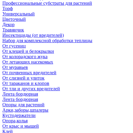
Профессиональные субстраты для растений
Торф
Универсальный
Цветочный
Декор
Травянчик
Инсектициды (от вредителей)
Набор для комплексной обработки теплицы
От гусениц
От клещей и белокрылки
От колорадского жука
От летающих насекомых
От муравьев
От почвенных вредителей
От слизней и улиток
От тараканов и клопов
От тли и других вредителей
Лента бордюрная
Лента бордюрная
Опоры для растений
Арки,заборы,шпалеры
Кустодержатели
Опора,колья
От крыс и мышей
Клей