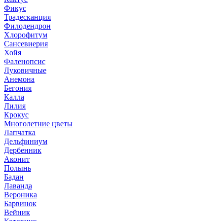
Фикус
Традесканция
Филодендрон
Хлорофитум
Сансевиерия
Хойя
Фаленопсис
Луковичные
Анемона
Бегония
Калла
Лилия
Крокус
Многолетние цветы
Лапчатка
Дельфиниум
Дербенник
Аконит
Полынь
Бадан
Лаванда
Вероника
Барвинок
Вейник