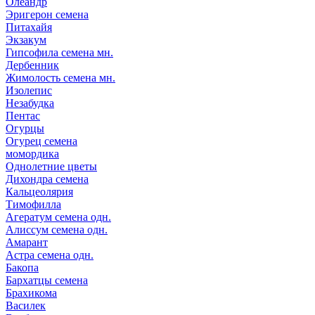
Олеандр
Эригерон семена
Питахайя
Экзакум
Гипсофила семена мн.
Дербенник
Жимолость семена мн.
Изолепис
Незабудка
Пентас
Огурцы
Огурец семена
момордика
Однолетние цветы
Дихондра семена
Кальцеолярия
Тимофилла
Агератум семена одн.
Алиссум семена одн.
Амарант
Астра семена одн.
Бакопа
Бархатцы семена
Брахикома
Василек