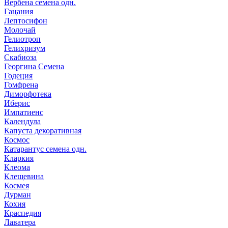
Вербена семена одн.
Гацания
Лептосифон
Молочай
Гелиотроп
Гелихризум
Скабиоза
Георгина Семена
Годеция
Гомфрена
Диморфотека
Иберис
Импатиенс
Календула
Капуста декоративная
Космос
Катарантус семена одн.
Кларкия
Клеома
Клещевина
Космея
Дурман
Кохия
Краспедия
Лаватера