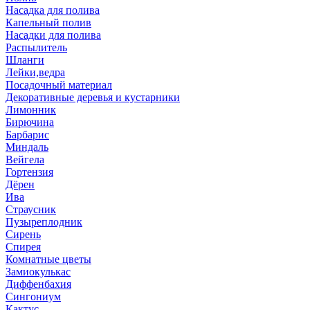
Насадка для полива
Капельный полив
Насадки для полива
Распылитель
Шланги
Лейки,ведра
Посадочный материал
Декоративные деревья и кустарники
Лимонник
Бирючина
Барбарис
Миндаль
Вейгела
Гортензия
Дёрен
Ива
Страусник
Пузыреплодник
Сирень
Спирея
Комнатные цветы
Замиокулькас
Диффенбахия
Сингониум
Кактус