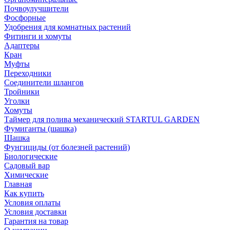
Почвоулучшители
Фосфорные
Удобрения для комнатных растений
Фитинги и хомуты
Адаптеры
Кран
Муфты
Переходники
Соединители шлангов
Тройники
Уголки
Хомуты
Таймер для полива механический STARTUL GARDEN
Фумиганты (шашка)
Шашка
Фунгициды (от болезней растений)
Биологические
Садовый вар
Химические
Главная
Как купить
Условия оплаты
Условия доставки
Гарантия на товар