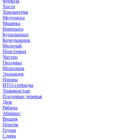
Флоксы
Хоста
Хризантема
Медуница
Мшанка
Императа
Купальница
Кочедыжник
Молочай
Пенстемон
Чистец
Гвоздика
Морозник
Эхинацея
Пионы
ИТО-гибриды
Травянистые
Плодовые деревья
Дюк
Рябина
Абрикос
Вишня
Персик
Груша
Слива