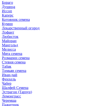
Бораго
Душица
Иссоп
Каперс
Котовник семена
Кумин
Лекарственный огород
Лофант
Любисток
Майоран
Мангольд
Мелисса
Мята семена
Розмарин семена
Стевия семена
Табак
Тимьян семена
Иван-чай
Фенхель
Чабер
Шалфей Семена
Эстрагон (Тархун)
Лемонграсс
Черемша
Пажитник