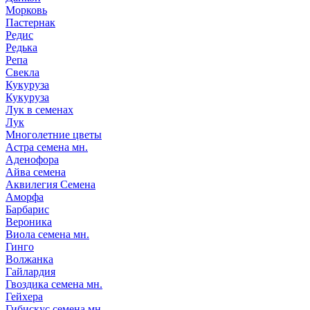
Морковь
Пастернак
Редис
Редька
Репа
Свекла
Кукуруза
Кукуруза
Лук в семенах
Лук
Многолетние цветы
Астра семена мн.
Аденофора
Айва семена
Аквилегия Семена
Аморфа
Барбарис
Вероника
Виола семена мн.
Гинго
Волжанка
Гайлардия
Гвоздика семена мн.
Гейхера
Гибискус семена мн.