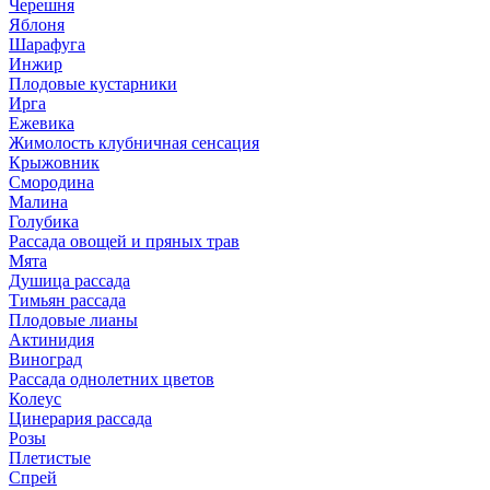
Черешня
Яблоня
Шарафуга
Инжир
Плодовые кустарники
Ирга
Ежевика
Жимолость клубничная сенсация
Крыжовник
Смородина
Малина
Голубика
Рассада овощей и пряных трав
Мята
Душица рассада
Тимьян рассада
Плодовые лианы
Актинидия
Виноград
Рассада однолетних цветов
Колеус
Цинерария рассада
Розы
Плетистые
Спрей