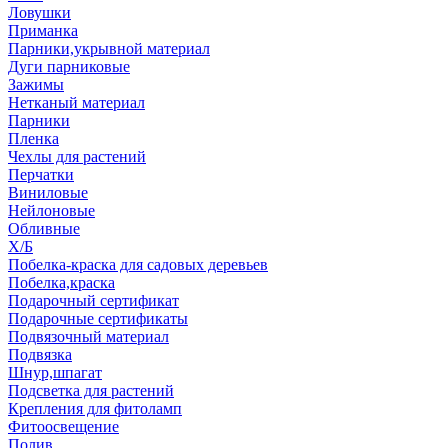
Ловушки
Приманка
Парники,укрывной материал
Дуги парниковые
Зажимы
Нетканый материал
Парники
Пленка
Чехлы для растений
Перчатки
Виниловые
Нейлоновые
Обливные
Х/Б
Побелка-краска для садовых деревьев
Побелка,краска
Подарочный сертификат
Подарочные сертификаты
Подвязочный материал
Подвязка
Шнур,шпагат
Подсветка для растений
Крепления для фитоламп
Фитоосвещение
Полив