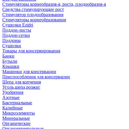
Стимуляторы корнеобразов-я, роста, плодообразов-я
Средства стимулирующие рост
Стимулятор плодообразования
Стимуляторы корнеобразования
Сушилки Ezidri
Поддон-листы
Поддон-сетки
Поддоны
Сушилки
Товары для консервирования
Банки
Бутыли
Крышки
Машинки для консервации
Приспособления для консервации
Щепа для копчения
Уголь,щепа,розжиг
Удобрения
Азотные
Бактериальные
Калийные
Микроэлементы
Минеральные
Органические
Органоминеральные