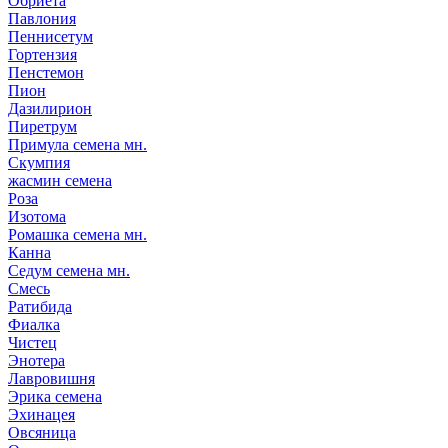
Обриета
Павлония
Пеннисетум
Гортензия
Пенстемон
Пион
Дазилирион
Пиретрум
Примула семена мн.
Скумпия
жасмин семена
Роза
Изотома
Ромашка семена мн.
Канна
Седум семена мн.
Смесь
Ратибида
Фиалка
Чистец
Энотера
Лавровишня
Эрика семена
Эхинацея
Овсяница