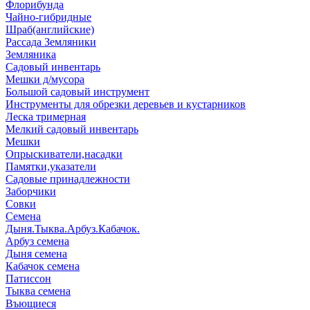
Флорибунда
Чайно-гибридные
Шраб(английские)
Рассада Земляники
Земляника
Садовый инвентарь
Мешки д/мусора
Большой садовый инструмент
Инструменты для обрезки деревьев и кустарников
Леска тримерная
Мелкий садовый инвентарь
Мешки
Опрыскиватели,насадки
Памятки,указатели
Садовые принадлежности
Заборчики
Совки
Семена
Дыня.Тыква.Арбуз.Кабачок.
Арбуз семена
Дыня семена
Кабачок семена
Патиссон
Тыква семена
Въющиеся