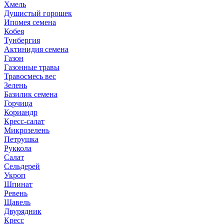
Хмель
Душистый горошек
Ипомея семена
Кобея
Тунбергия
Актинидия семена
Газон
Газонные травы
Травосмесь вес
Зелень
Базилик семена
Горчица
Кориандр
Кресс-салат
Микрозелень
Петрушка
Руккола
Салат
Сельдерей
Укроп
Шпинат
Ревень
Щавель
Двурядник
Кресс