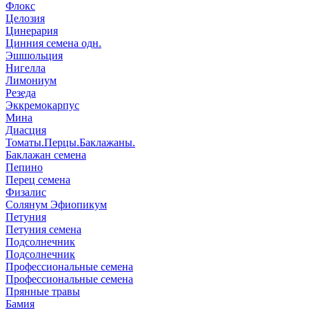
Флокс
Целозия
Цинерария
Цинния семена одн.
Эшшольция
Нигелла
Лимониум
Резеда
Эккремокарпус
Мина
Диасция
Томаты.Перцы.Баклажаны.
Баклажан семена
Пепино
Перец семена
Физалис
Солянум Эфиопикум
Петуния
Петуния семена
Подсолнечник
Подсолнечник
Профессиональные семена
Профессиональные семена
Прянные травы
Бамия