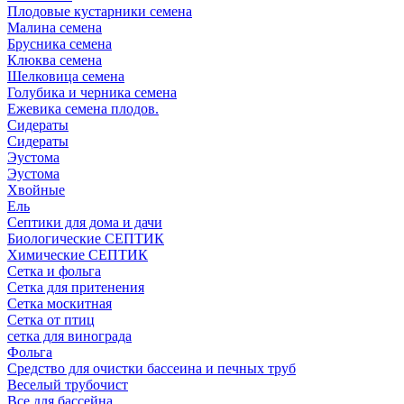
Плодовые кустарники семена
Малина семена
Брусника семена
Клюква семена
Шелковица семена
Голубика и черника семена
Ежевика семена плодов.
Сидераты
Сидераты
Эустома
Эустома
Хвойные
Ель
Септики для дома и дачи
Биологические СЕПТИК
Химические СЕПТИК
Сетка и фольга
Сетка для притенения
Сетка москитная
Сетка от птиц
сетка для винограда
Фольга
Средство для очистки бассеина и печных труб
Веселый трубочист
Все для бассейна