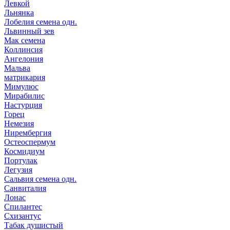
Левкой
Льнянка
Лобелия семена одн.
Львинный зев
Мак семена
Коллинсия
Ангелония
Мальва
матрикария
Мимулюс
Мирабилис
Настурция
Горец
Немезия
Нирембергия
Остеоспермум
Космидиум
Портулак
Легузия
Сальвия семена одн.
Санвиталия
Лонас
Спилантес
Схизантус
Табак душистый