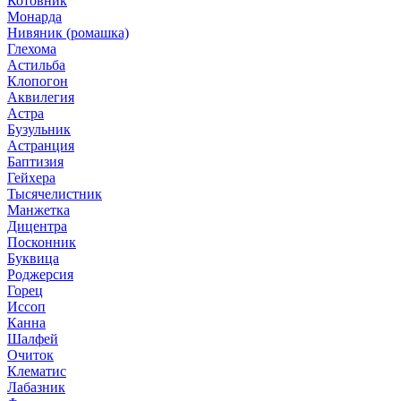
Котовник
Монарда
Нивяник (ромашка)
Глехома
Астильба
Клопогон
Аквилегия
Астра
Бузульник
Астранция
Баптизия
Гейхера
Тысячелистник
Манжетка
Дицентра
Посконник
Буквица
Роджерсия
Горец
Иссоп
Канна
Шалфей
Очиток
Клематис
Лабазник