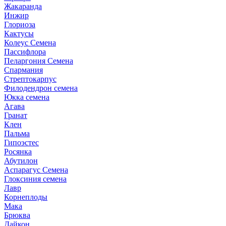
Жакаранда
Инжир
Глориоза
Кактусы
Колеус Семена
Пассифлора
Пеларгония Семена
Спармания
Стрептокарпус
Филодендрон семена
Юкка семена
Агава
Гранат
Клен
Пальма
Гипоэстес
Росянка
Абутилон
Аспарагус Семена
Глоксиния семена
Лавр
Корнеплоды
Мака
Брюква
Дайкон