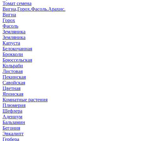
Томат семена
Вигна,Горох.Фасоль.Арахис.
Вигна
Горох
Фасоль
Земляника
Земляника
Капуста
Белокочанная
Брокколи
Брюссельская
Кольраби
Листовая
Пекинская
Савойская
Цветная
Японская
Комнатные растения
Плюмерия
Шефлера
Адениум
Бальзамин
Бегония
Эвкалипт
Гербера