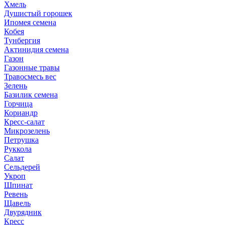
Хмель
Душистый горошек
Ипомея семена
Кобея
Тунбергия
Актинидия семена
Газон
Газонные травы
Травосмесь вес
Зелень
Базилик семена
Горчица
Кориандр
Кресс-салат
Микрозелень
Петрушка
Руккола
Салат
Сельдерей
Укроп
Шпинат
Ревень
Щавель
Двурядник
Кресс