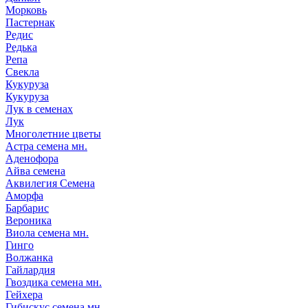
Морковь
Пастернак
Редис
Редька
Репа
Свекла
Кукуруза
Кукуруза
Лук в семенах
Лук
Многолетние цветы
Астра семена мн.
Аденофора
Айва семена
Аквилегия Семена
Аморфа
Барбарис
Вероника
Виола семена мн.
Гинго
Волжанка
Гайлардия
Гвоздика семена мн.
Гейхера
Гибискус семена мн.