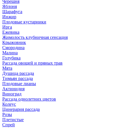
Черешня
Яблоня
Шарафуга
Инжир
Плодовые кустарники
Ирга
Ежевика
Жимолость клубничная сенсация
Крыжовник
Смородина
Малина
Голубика
Рассада овощей и пряных трав
Мята
Душица рассада
Тимьян рассада
Плодовые лианы
Актинидия
Виноград
Рассада однолетних цветов
Колеус
Цинерария рассада
Розы
Плетистые
Спрей