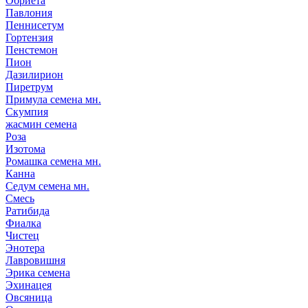
Обриета
Павлония
Пеннисетум
Гортензия
Пенстемон
Пион
Дазилирион
Пиретрум
Примула семена мн.
Скумпия
жасмин семена
Роза
Изотома
Ромашка семена мн.
Канна
Седум семена мн.
Смесь
Ратибида
Фиалка
Чистец
Энотера
Лавровишня
Эрика семена
Эхинацея
Овсяница