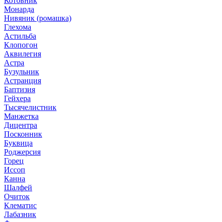
Котовник
Монарда
Нивяник (ромашка)
Глехома
Астильба
Клопогон
Аквилегия
Астра
Бузульник
Астранция
Баптизия
Гейхера
Тысячелистник
Манжетка
Дицентра
Посконник
Буквица
Роджерсия
Горец
Иссоп
Канна
Шалфей
Очиток
Клематис
Лабазник