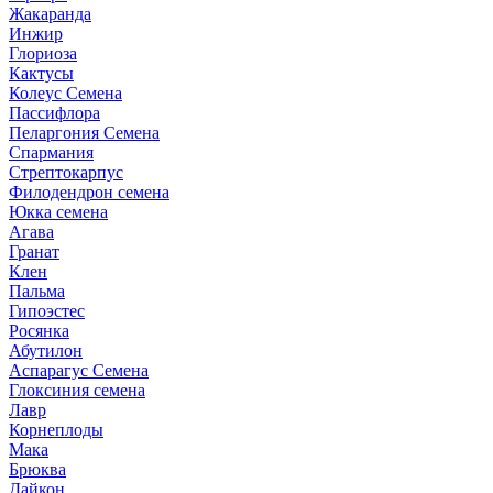
Жакаранда
Инжир
Глориоза
Кактусы
Колеус Семена
Пассифлора
Пеларгония Семена
Спармания
Стрептокарпус
Филодендрон семена
Юкка семена
Агава
Гранат
Клен
Пальма
Гипоэстес
Росянка
Абутилон
Аспарагус Семена
Глоксиния семена
Лавр
Корнеплоды
Мака
Брюква
Дайкон