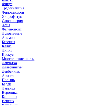
Фикус
Традесканция
Филодендрон
Хлорофитум
Сансевиерия
Хойя
Фаленопсис
Луковичные
Анемона
Бегония
Калла
Лилия
Крокус
Многолетние цветы
Лапчатка
Дельфиниум
Дербенник
Аконит
Полынь
Бадан
Лаванда
Вероника
Барвинок
Вейник