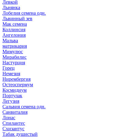
Левкой
Льнянка
Лобелия семена одн.
Львинный зев
Мак семена
Коллинсия
Ангелония
Мальва
матрикария
Мимулюс
Мирабилис
Настурция
Горец
Немезия
Нирембергия
Остеоспермум
Космидиум
Портулак
Легузия
Сальвия семена одн.
Санвиталия
Лонас
Спилантес
Схизантус
Табак душистый