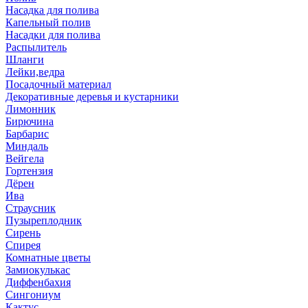
Насадка для полива
Капельный полив
Насадки для полива
Распылитель
Шланги
Лейки,ведра
Посадочный материал
Декоративные деревья и кустарники
Лимонник
Бирючина
Барбарис
Миндаль
Вейгела
Гортензия
Дёрен
Ива
Страусник
Пузыреплодник
Сирень
Спирея
Комнатные цветы
Замиокулькас
Диффенбахия
Сингониум
Кактус