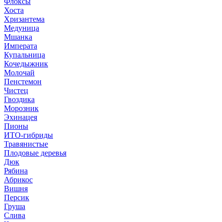
Флоксы
Хоста
Хризантема
Медуница
Мшанка
Императа
Купальница
Кочедыжник
Молочай
Пенстемон
Чистец
Гвоздика
Морозник
Эхинацея
Пионы
ИТО-гибриды
Травянистые
Плодовые деревья
Дюк
Рябина
Абрикос
Вишня
Персик
Груша
Слива