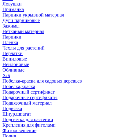
Ловушки
Приманка
Парники,укрывной материал
Дуги парниковые
Зажимы
Нетканый материал
Парники
Пленка
Чехлы для растений
Перчатки
Виниловые
Нейлоновые
Обливные
Х/Б
Побелка-краска для садовых деревьев
Побелка,краска
Подарочный сертификат
Подарочные сертификаты
Подвязочный материал
Подвязка
Шнур,шпагат
Подсветка для растений
Крепления для фитоламп
Фитоосвещение
Полив