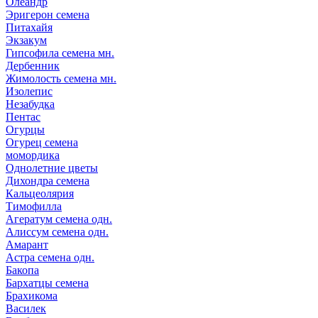
Олеандр
Эригерон семена
Питахайя
Экзакум
Гипсофила семена мн.
Дербенник
Жимолость семена мн.
Изолепис
Незабудка
Пентас
Огурцы
Огурец семена
момордика
Однолетние цветы
Дихондра семена
Кальцеолярия
Тимофилла
Агератум семена одн.
Алиссум семена одн.
Амарант
Астра семена одн.
Бакопа
Бархатцы семена
Брахикома
Василек