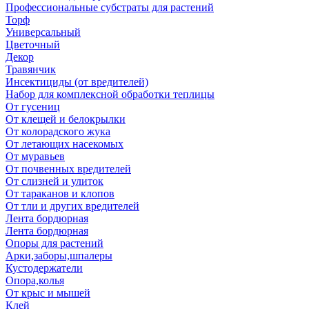
Профессиональные субстраты для растений
Торф
Универсальный
Цветочный
Декор
Травянчик
Инсектициды (от вредителей)
Набор для комплексной обработки теплицы
От гусениц
От клещей и белокрылки
От колорадского жука
От летающих насекомых
От муравьев
От почвенных вредителей
От слизней и улиток
От тараканов и клопов
От тли и других вредителей
Лента бордюрная
Лента бордюрная
Опоры для растений
Арки,заборы,шпалеры
Кустодержатели
Опора,колья
От крыс и мышей
Клей