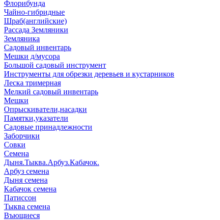
Флорибунда
Чайно-гибридные
Шраб(английские)
Рассада Земляники
Земляника
Садовый инвентарь
Мешки д/мусора
Большой садовый инструмент
Инструменты для обрезки деревьев и кустарников
Леска тримерная
Мелкий садовый инвентарь
Мешки
Опрыскиватели,насадки
Памятки,указатели
Садовые принадлежности
Заборчики
Совки
Семена
Дыня.Тыква.Арбуз.Кабачок.
Арбуз семена
Дыня семена
Кабачок семена
Патиссон
Тыква семена
Въющиеся