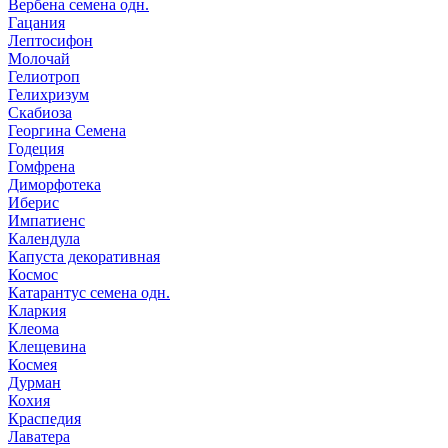
Вербена семена одн.
Гацания
Лептосифон
Молочай
Гелиотроп
Гелихризум
Скабиоза
Георгина Семена
Годеция
Гомфрена
Диморфотека
Иберис
Импатиенс
Календула
Капуста декоративная
Космос
Катарантус семена одн.
Кларкия
Клеома
Клещевина
Космея
Дурман
Кохия
Краспедия
Лаватера