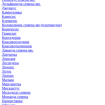
Дельфиниум семена мн.
Джункус
Камнеломка
Кампсис
Клематис
Колокольчик семена мн,(платикодон)
Кореопсис
Гравилат
Кортадерия
Красивоплодник
Красивотычинник
Лаванда семена мн.
Лапчатка
Левизия
Леспедеца
Лихнис
Лотос
Люпин
Мальва
Маргаритка
Мискантус
Молодило семена
Монарда семена
Наперстянка