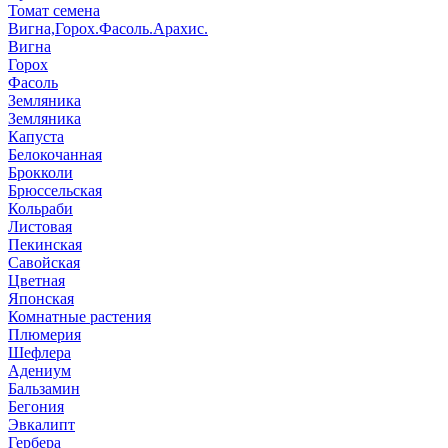
Томат семена
Вигна,Горох.Фасоль.Арахис.
Вигна
Горох
Фасоль
Земляника
Земляника
Капуста
Белокочанная
Брокколи
Брюссельская
Кольраби
Листовая
Пекинская
Савойская
Цветная
Японская
Комнатные растения
Плюмерия
Шефлера
Адениум
Бальзамин
Бегония
Эвкалипт
Гербера