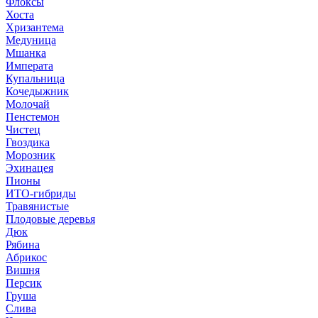
Флоксы
Хоста
Хризантема
Медуница
Мшанка
Императа
Купальница
Кочедыжник
Молочай
Пенстемон
Чистец
Гвоздика
Морозник
Эхинацея
Пионы
ИТО-гибриды
Травянистые
Плодовые деревья
Дюк
Рябина
Абрикос
Вишня
Персик
Груша
Слива