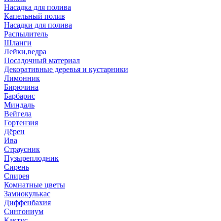
Насадка для полива
Капельный полив
Насадки для полива
Распылитель
Шланги
Лейки,ведра
Посадочный материал
Декоративные деревья и кустарники
Лимонник
Бирючина
Барбарис
Миндаль
Вейгела
Гортензия
Дёрен
Ива
Страусник
Пузыреплодник
Сирень
Спирея
Комнатные цветы
Замиокулькас
Диффенбахия
Сингониум
Кактус