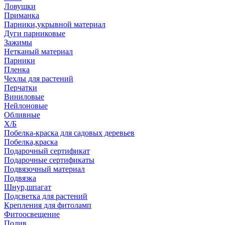
Ловушки
Приманка
Парники,укрывной материал
Дуги парниковые
Зажимы
Нетканый материал
Парники
Пленка
Чехлы для растений
Перчатки
Виниловые
Нейлоновые
Обливные
Х/Б
Побелка-краска для садовых деревьев
Побелка,краска
Подарочный сертификат
Подарочные сертификаты
Подвязочный материал
Подвязка
Шнур,шпагат
Подсветка для растений
Крепления для фитоламп
Фитоосвещение
Полив