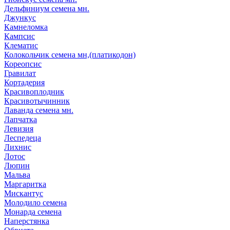
Дельфиниум семена мн.
Джункус
Камнеломка
Кампсис
Клематис
Колокольчик семена мн,(платикодон)
Кореопсис
Гравилат
Кортадерия
Красивоплодник
Красивотычинник
Лаванда семена мн.
Лапчатка
Левизия
Леспедеца
Лихнис
Лотос
Люпин
Мальва
Маргаритка
Мискантус
Молодило семена
Монарда семена
Наперстянка