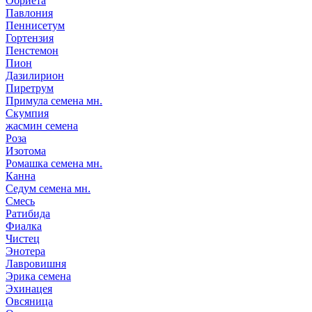
Обриета
Павлония
Пеннисетум
Гортензия
Пенстемон
Пион
Дазилирион
Пиретрум
Примула семена мн.
Скумпия
жасмин семена
Роза
Изотома
Ромашка семена мн.
Канна
Седум семена мн.
Смесь
Ратибида
Фиалка
Чистец
Энотера
Лавровишня
Эрика семена
Эхинацея
Овсяница