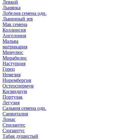
Левкой
Льнянка
Лобелия семена одн.
Львинный зев
Мак семена
Коллинсия
Ангелония
Мальва
матрикария
Мимулюс
Мирабилис
Настурция
Горец
Немезия
Нирембергия
Остеоспермум
Космидиум
Портулак
Легузия
Сальвия семена одн.
Санвиталия
Лонас
Спилантес
Схизантус
Табак душистый