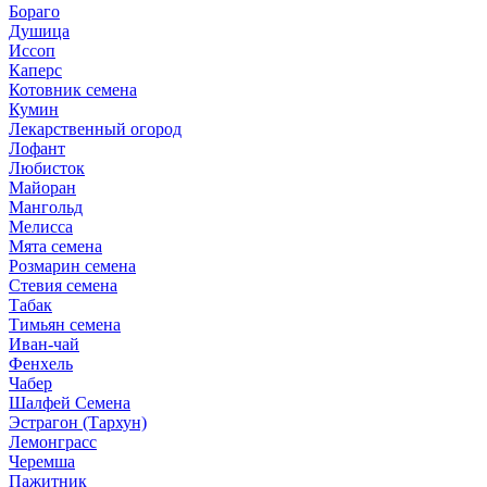
Бораго
Душица
Иссоп
Каперс
Котовник семена
Кумин
Лекарственный огород
Лофант
Любисток
Майоран
Мангольд
Мелисса
Мята семена
Розмарин семена
Стевия семена
Табак
Тимьян семена
Иван-чай
Фенхель
Чабер
Шалфей Семена
Эстрагон (Тархун)
Лемонграсс
Черемша
Пажитник