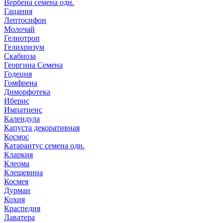
Вербена семена одн.
Гацания
Лептосифон
Молочай
Гелиотроп
Гелихризум
Скабиоза
Георгина Семена
Годеция
Гомфрена
Диморфотека
Иберис
Импатиенс
Календула
Капуста декоративная
Космос
Катарантус семена одн.
Кларкия
Клеома
Клещевина
Космея
Дурман
Кохия
Краспедия
Лаватера