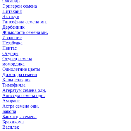
Олеандр
Эригерон семена
Питахайя
Экзакум
Гипсофила семена мн.
Дербенник
Жимолость семена мн.
Изолепис
Незабудка
Пентас
Огурцы
Огурец семена
момордика
Однолетние цветы
Дихондра семена
Кальцеолярия
Тимофилла
Агератум семена одн.
Алиссум семена одн.
Амарант
Астра семена одн.
Бакопа
Бархатцы семена
Брахикома
Василек