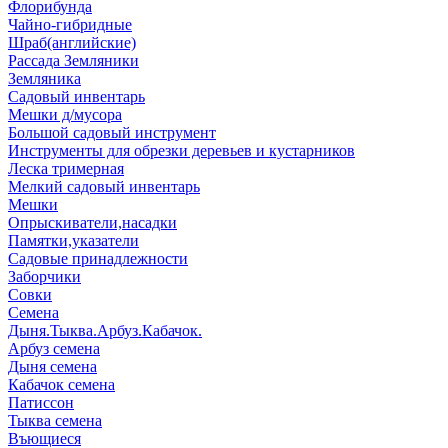
Флорибунда
Чайно-гибридные
Шраб(английские)
Рассада Земляники
Земляника
Садовый инвентарь
Мешки д/мусора
Большой садовый инструмент
Инструменты для обрезки деревьев и кустарников
Леска тримерная
Мелкий садовый инвентарь
Мешки
Опрыскиватели,насадки
Памятки,указатели
Садовые принадлежности
Заборчики
Совки
Семена
Дыня.Тыква.Арбуз.Кабачок.
Арбуз семена
Дыня семена
Кабачок семена
Патиссон
Тыква семена
Въющиеся