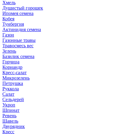
Хмель
Душистый горошек
Ипомея семена
Кобея
Тунбергия
Актинидия семена
Газон
Газонные травы
Травосмесь вес
Зелень
Базилик семена
Горчица
Кориандр
Кресс-салат
Микрозелень
Петрушка
Руккола
Салат
Сельдерей
Укроп
Шпинат
Ревень
Щавель
Двурядник
Кресс