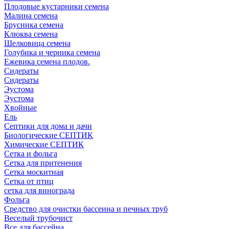
Плодовые кустарники семена
Малина семена
Брусника семена
Клюква семена
Шелковица семена
Голубика и черника семена
Ежевика семена плодов.
Сидераты
Сидераты
Эустома
Эустома
Хвойные
Ель
Септики для дома и дачи
Биологические СЕПТИК
Химические СЕПТИК
Сетка и фольга
Сетка для притенения
Сетка москитная
Сетка от птиц
сетка для винограда
Фольга
Средство для очистки бассеина и печных труб
Веселый трубочист
Все для бассейна