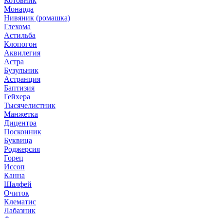
Котовник
Монарда
Нивяник (ромашка)
Глехома
Астильба
Клопогон
Аквилегия
Астра
Бузульник
Астранция
Баптизия
Гейхера
Тысячелистник
Манжетка
Дицентра
Посконник
Буквица
Роджерсия
Горец
Иссоп
Канна
Шалфей
Очиток
Клематис
Лабазник