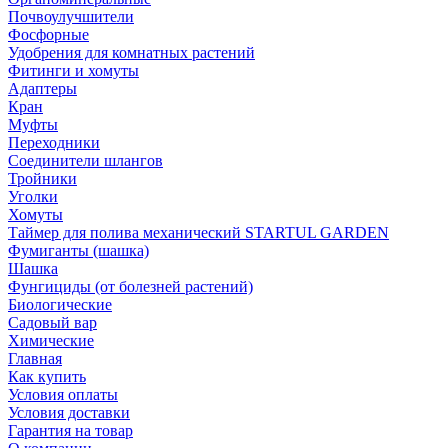
Почвоулучшители
Фосфорные
Удобрения для комнатных растений
Фитинги и хомуты
Адаптеры
Кран
Муфты
Переходники
Соединители шлангов
Тройники
Уголки
Хомуты
Таймер для полива механический STARTUL GARDEN
Фумиганты (шашка)
Шашка
Фунгициды (от болезней растений)
Биологические
Садовый вар
Химические
Главная
Как купить
Условия оплаты
Условия доставки
Гарантия на товар