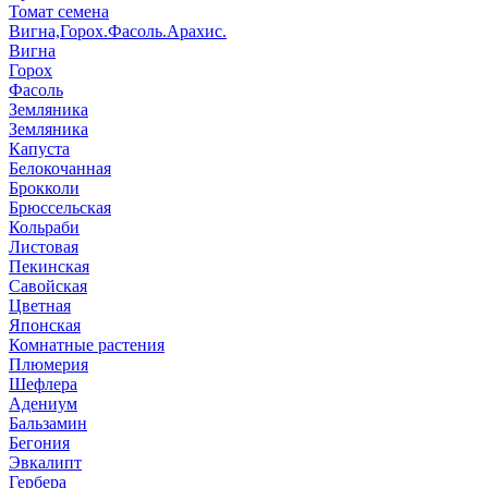
Томат семена
Вигна,Горох.Фасоль.Арахис.
Вигна
Горох
Фасоль
Земляника
Земляника
Капуста
Белокочанная
Брокколи
Брюссельская
Кольраби
Листовая
Пекинская
Савойская
Цветная
Японская
Комнатные растения
Плюмерия
Шефлера
Адениум
Бальзамин
Бегония
Эвкалипт
Гербера