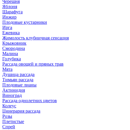
Черешня
Яблоня
Шарафуга
Инжир
Плодовые кустарники
Ирга
Ежевика
Жимолость клубничная сенсация
Крыжовник
Смородина
Малина
Голубика
Рассада овощей и пряных трав
Мята
Душица рассада
Тимьян рассада
Плодовые лианы
Актинидия
Виноград
Рассада однолетних цветов
Колеус
Цинерария рассада
Розы
Плетистые
Спрей