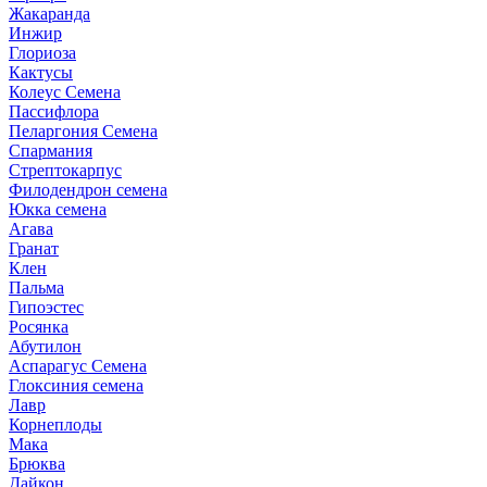
Жакаранда
Инжир
Глориоза
Кактусы
Колеус Семена
Пассифлора
Пеларгония Семена
Спармания
Стрептокарпус
Филодендрон семена
Юкка семена
Агава
Гранат
Клен
Пальма
Гипоэстес
Росянка
Абутилон
Аспарагус Семена
Глоксиния семена
Лавр
Корнеплоды
Мака
Брюква
Дайкон