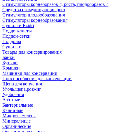
Стимуляторы корнеобразов-я, роста, плодообразов-я
Средства стимулирующие рост
Стимулятор плодообразования
Стимуляторы корнеобразования
Сушилки Ezidri
Поддон-листы
Поддон-сетки
Поддоны
Сушилки
Товары для консервирования
Банки
Бутыли
Крышки
Машинки для консервации
Приспособления для консервации
Щепа для копчения
Уголь,щепа,розжиг
Удобрения
Азотные
Бактериальные
Калийные
Микроэлементы
Минеральные
Органические
Органоминеральные