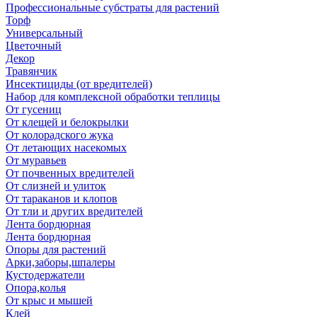
Профессиональные субстраты для растений
Торф
Универсальный
Цветочный
Декор
Травянчик
Инсектициды (от вредителей)
Набор для комплексной обработки теплицы
От гусениц
От клещей и белокрылки
От колорадского жука
От летающих насекомых
От муравьев
От почвенных вредителей
От слизней и улиток
От тараканов и клопов
От тли и других вредителей
Лента бордюрная
Лента бордюрная
Опоры для растений
Арки,заборы,шпалеры
Кустодержатели
Опора,колья
От крыс и мышей
Клей