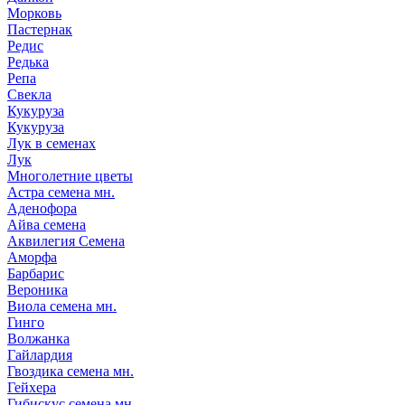
Морковь
Пастернак
Редис
Редька
Репа
Свекла
Кукуруза
Кукуруза
Лук в семенах
Лук
Многолетние цветы
Астра семена мн.
Аденофора
Айва семена
Аквилегия Семена
Аморфа
Барбарис
Вероника
Виола семена мн.
Гинго
Волжанка
Гайлардия
Гвоздика семена мн.
Гейхера
Гибискус семена мн.