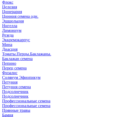
Флокс
Целозия
Цинерария
Цинния семена одн.
Эшшольция
Нигелла
Лимониум
Резеда
Эккремокарпус
Мина
Диасция
Томаты.Перцы.Баклажаны.
Баклажан семена
Пепино
Перец семена
Физалис
Солянум Эфиопикум
Петуния
Петуния семена
Подсолнечник
Подсолнечник
Профессиональные семена
Профессиональные семена
Прянные травы
Бамия