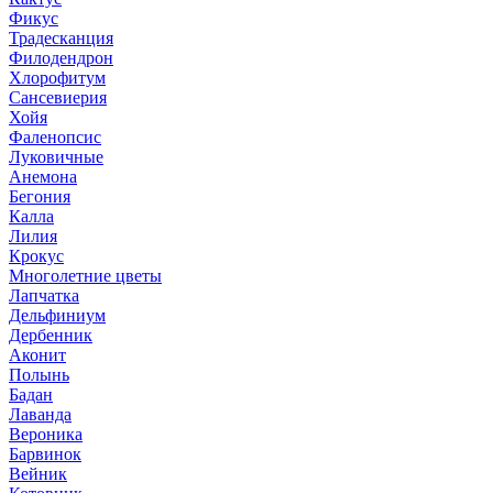
Фикус
Традесканция
Филодендрон
Хлорофитум
Сансевиерия
Хойя
Фаленопсис
Луковичные
Анемона
Бегония
Калла
Лилия
Крокус
Многолетние цветы
Лапчатка
Дельфиниум
Дербенник
Аконит
Полынь
Бадан
Лаванда
Вероника
Барвинок
Вейник