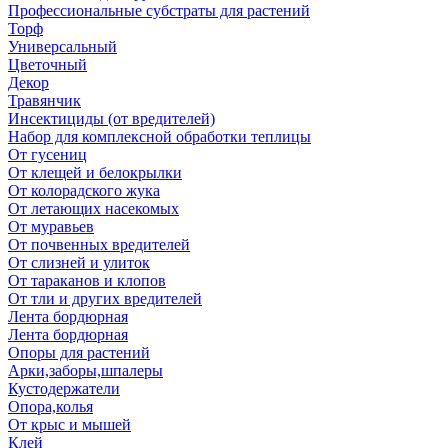
Профессиональные субстраты для растений
Торф
Универсальный
Цветочный
Декор
Травянчик
Инсектициды (от вредителей)
Набор для комплексной обработки теплицы
От гусениц
От клещей и белокрылки
От колорадского жука
От летающих насекомых
От муравьев
От почвенных вредителей
От слизней и улиток
От тараканов и клопов
От тли и других вредителей
Лента бордюрная
Лента бордюрная
Опоры для растений
Арки,заборы,шпалеры
Кустодержатели
Опора,колья
От крыс и мышей
Клей