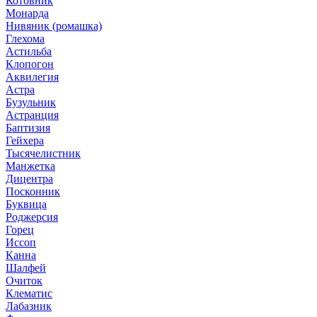
Котовник
Монарда
Нивяник (ромашка)
Глехома
Астильба
Клопогон
Аквилегия
Астра
Бузульник
Астранция
Баптизия
Гейхера
Тысячелистник
Манжетка
Дицентра
Посконник
Буквица
Роджерсия
Горец
Иссоп
Канна
Шалфей
Очиток
Клематис
Лабазник