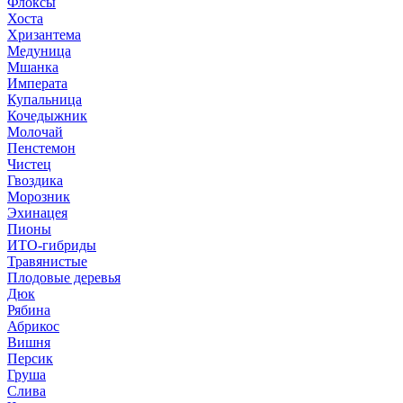
Флоксы
Хоста
Хризантема
Медуница
Мшанка
Императа
Купальница
Кочедыжник
Молочай
Пенстемон
Чистец
Гвоздика
Морозник
Эхинацея
Пионы
ИТО-гибриды
Травянистые
Плодовые деревья
Дюк
Рябина
Абрикос
Вишня
Персик
Груша
Слива