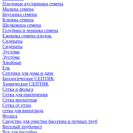
Плодовые кустарники семена
Малина семена
Брусника семена
Клюква семена
Шелковица семена
Голубика и черника семена
Ежевика семена плодов.
Сидераты
Сидераты
Эустома
Эустома
Хвойные
Ель
Септики для дома и дачи
Биологические СЕПТИК
Химические СЕПТИК
Сетка и фольга
Сетка для притенения
Сетка москитная
Сетка от птиц
сетка для винограда
Фольга
Средство для очистки бассеина и печных труб
Веселый трубочист
Все для бассейна