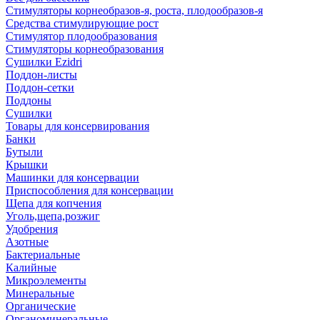
Стимуляторы корнеобразов-я, роста, плодообразов-я
Средства стимулирующие рост
Стимулятор плодообразования
Стимуляторы корнеобразования
Сушилки Ezidri
Поддон-листы
Поддон-сетки
Поддоны
Сушилки
Товары для консервирования
Банки
Бутыли
Крышки
Машинки для консервации
Приспособления для консервации
Щепа для копчения
Уголь,щепа,розжиг
Удобрения
Азотные
Бактериальные
Калийные
Микроэлементы
Минеральные
Органические
Органоминеральные