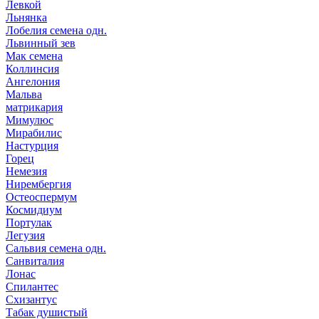
Левкой
Льнянка
Лобелия семена одн.
Львинный зев
Мак семена
Коллинсия
Ангелония
Мальва
матрикария
Мимулюс
Мирабилис
Настурция
Горец
Немезия
Нирембергия
Остеоспермум
Космидиум
Портулак
Легузия
Сальвия семена одн.
Санвиталия
Лонас
Спилантес
Схизантус
Табак душистый