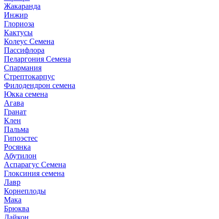
Жакаранда
Инжир
Глориоза
Кактусы
Колеус Семена
Пассифлора
Пеларгония Семена
Спармания
Стрептокарпус
Филодендрон семена
Юкка семена
Агава
Гранат
Клен
Пальма
Гипоэстес
Росянка
Абутилон
Аспарагус Семена
Глоксиния семена
Лавр
Корнеплоды
Мака
Брюква
Дайкон