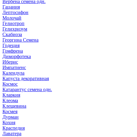
Вербена семена одн.
Гацания
Лептосифон
Молочай
Гелиотроп
Гелихризум
Скабиоза
Георгина Семена
Годеция
Гомфрена
Диморфотека
Иберис
Импатиенс
Календула
Капуста декоративная
Космос
Катарантус семена одн.
Кларкия
Клеома
Клещевина
Космея
Дурман
Кохия
Краспедия
Лаватера