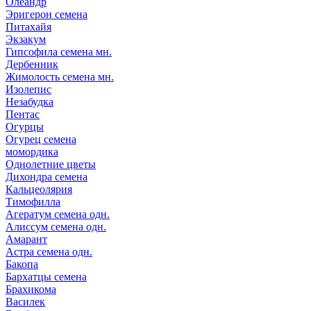
Олеандр
Эригерон семена
Питахайя
Экзакум
Гипсофила семена мн.
Дербенник
Жимолость семена мн.
Изолепис
Незабудка
Пентас
Огурцы
Огурец семена
момордика
Однолетние цветы
Дихондра семена
Кальцеолярия
Тимофилла
Агератум семена одн.
Алиссум семена одн.
Амарант
Астра семена одн.
Бакопа
Бархатцы семена
Брахикома
Василек