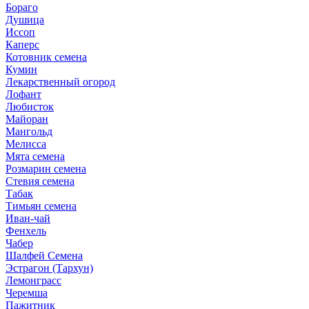
Бораго
Душица
Иссоп
Каперс
Котовник семена
Кумин
Лекарственный огород
Лофант
Любисток
Майоран
Мангольд
Мелисса
Мята семена
Розмарин семена
Стевия семена
Табак
Тимьян семена
Иван-чай
Фенхель
Чабер
Шалфей Семена
Эстрагон (Тархун)
Лемонграсс
Черемша
Пажитник