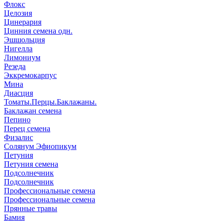
Флокс
Целозия
Цинерария
Цинния семена одн.
Эшшольция
Нигелла
Лимониум
Резеда
Эккремокарпус
Мина
Диасция
Томаты.Перцы.Баклажаны.
Баклажан семена
Пепино
Перец семена
Физалис
Солянум Эфиопикум
Петуния
Петуния семена
Подсолнечник
Подсолнечник
Профессиональные семена
Профессиональные семена
Прянные травы
Бамия