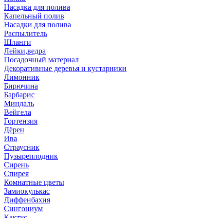
Насадка для полива
Капельный полив
Насадки для полива
Распылитель
Шланги
Лейки,ведра
Посадочный материал
Декоративные деревья и кустарники
Лимонник
Бирючина
Барбарис
Миндаль
Вейгела
Гортензия
Дёрен
Ива
Страусник
Пузыреплодник
Сирень
Спирея
Комнатные цветы
Замиокулькас
Диффенбахия
Сингониум
Кактус