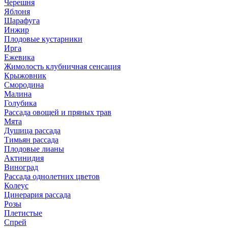
Черешня
Яблоня
Шарафуга
Инжир
Плодовые кустарники
Ирга
Ежевика
Жимолость клубничная сенсация
Крыжовник
Смородина
Малина
Голубика
Рассада овощей и пряных трав
Мята
Душица рассада
Тимьян рассада
Плодовые лианы
Актинидия
Виноград
Рассада однолетних цветов
Колеус
Цинерария рассада
Розы
Плетистые
Спрей