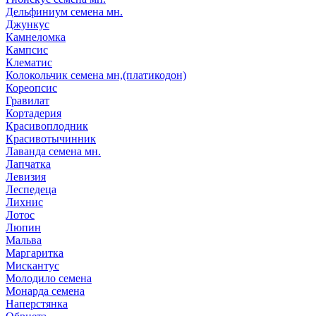
Дельфиниум семена мн.
Джункус
Камнеломка
Кампсис
Клематис
Колокольчик семена мн,(платикодон)
Кореопсис
Гравилат
Кортадерия
Красивоплодник
Красивотычинник
Лаванда семена мн.
Лапчатка
Левизия
Леспедеца
Лихнис
Лотос
Люпин
Мальва
Маргаритка
Мискантус
Молодило семена
Монарда семена
Наперстянка