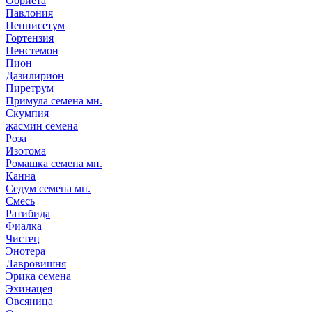
Обриета
Павлония
Пеннисетум
Гортензия
Пенстемон
Пион
Дазилирион
Пиретрум
Примула семена мн.
Скумпия
жасмин семена
Роза
Изотома
Ромашка семена мн.
Канна
Седум семена мн.
Смесь
Ратибида
Фиалка
Чистец
Энотера
Лавровишня
Эрика семена
Эхинацея
Овсяница