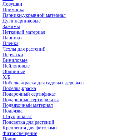
Ловушки
Приманка
Парники,укрывной материал
Дуги парниковые
Зажимы
Нетканый материал
Парники
Пленка
Чехлы для растений
Перчатки
Виниловые
Нейлоновые
Обливные
Х/Б
Побелка-краска для садовых деревьев
Побелка,краска
Подарочный сертификат
Подарочные сертификаты
Подвязочный материал
Подвязка
Шнур,шпагат
Подсветка для растений
Крепления для фитоламп
Фитоосвещение
Полив