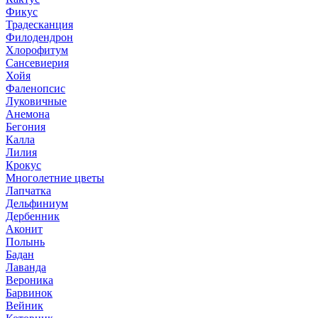
Фикус
Традесканция
Филодендрон
Хлорофитум
Сансевиерия
Хойя
Фаленопсис
Луковичные
Анемона
Бегония
Калла
Лилия
Крокус
Многолетние цветы
Лапчатка
Дельфиниум
Дербенник
Аконит
Полынь
Бадан
Лаванда
Вероника
Барвинок
Вейник