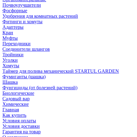
Почвоулучшители
Фосфорные
Удобрения для комнатных растений
Фитинги и хомуты
Адаптеры
Кран
Муфты
Переходники
Соединители шлангов
Тройники
Уголки
Хомуты
Таймер для полива механический STARTUL GARDEN
Фумиганты (шашка)
Шашка
Фунгициды (от болезней растений)
Биологические
Садовый вар
Химические
Главная
Как купить
Условия оплаты
Условия доставки
Гарантия на товар