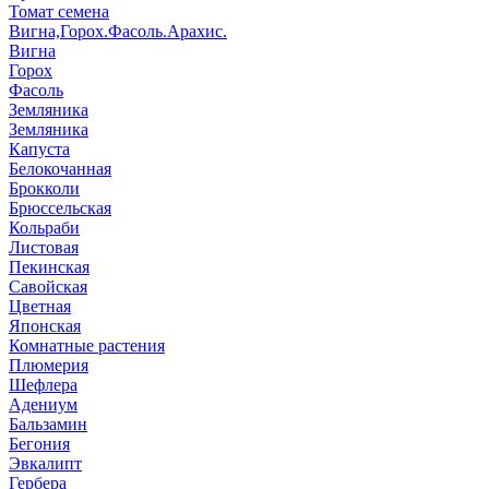
Томат семена
Вигна,Горох.Фасоль.Арахис.
Вигна
Горох
Фасоль
Земляника
Земляника
Капуста
Белокочанная
Брокколи
Брюссельская
Кольраби
Листовая
Пекинская
Савойская
Цветная
Японская
Комнатные растения
Плюмерия
Шефлера
Адениум
Бальзамин
Бегония
Эвкалипт
Гербера