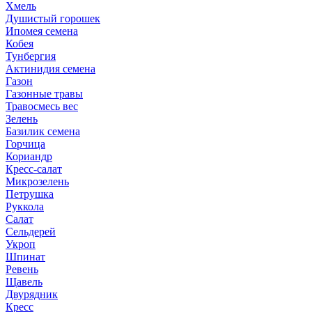
Хмель
Душистый горошек
Ипомея семена
Кобея
Тунбергия
Актинидия семена
Газон
Газонные травы
Травосмесь вес
Зелень
Базилик семена
Горчица
Кориандр
Кресс-салат
Микрозелень
Петрушка
Руккола
Салат
Сельдерей
Укроп
Шпинат
Ревень
Щавель
Двурядник
Кресс