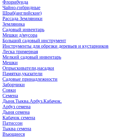
Флорибунда
Чайно-гибридные
Шраб(английские)
Рассада Земляники
Земляника
Садовый инвентарь
Мешки д/мусора
Большой садовый инструмент
Инструменты для обрезки деревьев и кустарников
Леска тримерная
Мелкий садовый инвентарь
Мешки
Опрыскиватели,насадки
Памятки,указатели
Садовые принадлежности
Заборчики
Совки
Семена
Дыня.Тыква.Арбуз.Кабачок.
Арбуз семена
Дыня семена
Кабачок семена
Патиссон
Тыква семена
Въющиеся