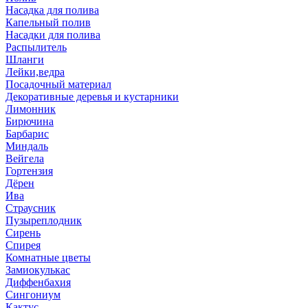
Насадка для полива
Капельный полив
Насадки для полива
Распылитель
Шланги
Лейки,ведра
Посадочный материал
Декоративные деревья и кустарники
Лимонник
Бирючина
Барбарис
Миндаль
Вейгела
Гортензия
Дёрен
Ива
Страусник
Пузыреплодник
Сирень
Спирея
Комнатные цветы
Замиокулькас
Диффенбахия
Сингониум
Кактус