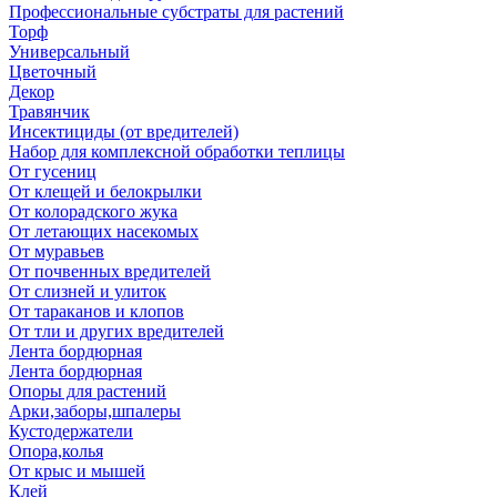
Профессиональные субстраты для растений
Торф
Универсальный
Цветочный
Декор
Травянчик
Инсектициды (от вредителей)
Набор для комплексной обработки теплицы
От гусениц
От клещей и белокрылки
От колорадского жука
От летающих насекомых
От муравьев
От почвенных вредителей
От слизней и улиток
От тараканов и клопов
От тли и других вредителей
Лента бордюрная
Лента бордюрная
Опоры для растений
Арки,заборы,шпалеры
Кустодержатели
Опора,колья
От крыс и мышей
Клей