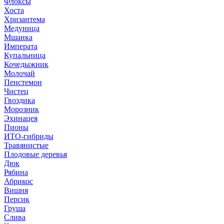
Флоксы
Хоста
Хризантема
Медуница
Мшанка
Императа
Купальница
Кочедыжник
Молочай
Пенстемон
Чистец
Гвоздика
Морозник
Эхинацея
Пионы
ИТО-гибриды
Травянистые
Плодовые деревья
Дюк
Рябина
Абрикос
Вишня
Персик
Груша
Слива