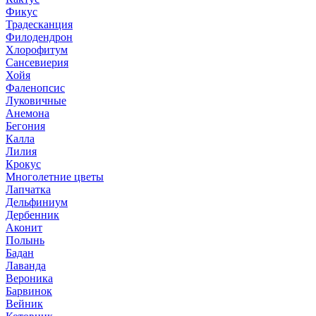
Фикус
Традесканция
Филодендрон
Хлорофитум
Сансевиерия
Хойя
Фаленопсис
Луковичные
Анемона
Бегония
Калла
Лилия
Крокус
Многолетние цветы
Лапчатка
Дельфиниум
Дербенник
Аконит
Полынь
Бадан
Лаванда
Вероника
Барвинок
Вейник