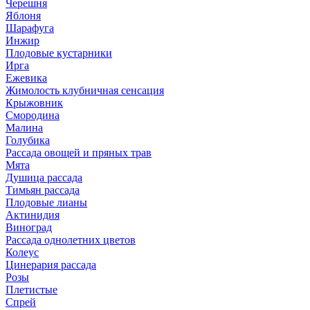
Черешня
Яблоня
Шарафуга
Инжир
Плодовые кустарники
Ирга
Ежевика
Жимолость клубничная сенсация
Крыжовник
Смородина
Малина
Голубика
Рассада овощей и пряных трав
Мята
Душица рассада
Тимьян рассада
Плодовые лианы
Актинидия
Виноград
Рассада однолетних цветов
Колеус
Цинерария рассада
Розы
Плетистые
Спрей