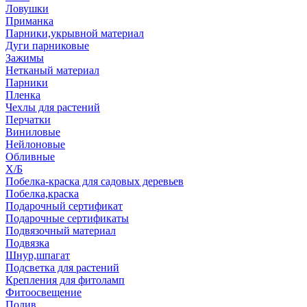
Ловушки
Приманка
Парники,укрывной материал
Дуги парниковые
Зажимы
Нетканый материал
Парники
Пленка
Чехлы для растений
Перчатки
Виниловые
Нейлоновые
Обливные
Х/Б
Побелка-краска для садовых деревьев
Побелка,краска
Подарочный сертификат
Подарочные сертификаты
Подвязочный материал
Подвязка
Шнур,шпагат
Подсветка для растений
Крепления для фитоламп
Фитоосвещение
Полив