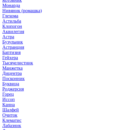
Котовник
Монарда
Нивяник (ромашка)
Глехома
Астильба
Клопогон
Аквилегия
Астра
Бузульник
Астранция
Баптизия
Гейхера
Тысячелистник
Манжетка
Дицентра
Посконник
Буквица
Роджерсия
Горец
Иссоп
Канна
Шалфей
Очиток
Клематис
Лабазник