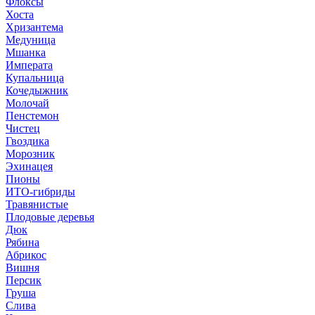
Флоксы
Хоста
Хризантема
Медуница
Мшанка
Императа
Купальница
Кочедыжник
Молочай
Пенстемон
Чистец
Гвоздика
Морозник
Эхинацея
Пионы
ИТО-гибриды
Травянистые
Плодовые деревья
Дюк
Рябина
Абрикос
Вишня
Персик
Груша
Слива