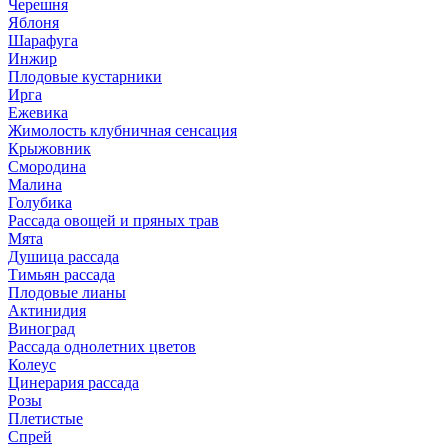
Черешня
Яблоня
Шарафуга
Инжир
Плодовые кустарники
Ирга
Ежевика
Жимолость клубничная сенсация
Крыжовник
Смородина
Малина
Голубика
Рассада овощей и пряных трав
Мята
Душица рассада
Тимьян рассада
Плодовые лианы
Актинидия
Виноград
Рассада однолетних цветов
Колеус
Цинерария рассада
Розы
Плетистые
Спрей