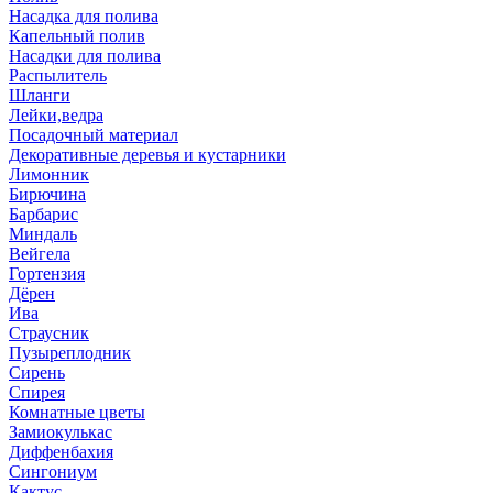
Насадка для полива
Капельный полив
Насадки для полива
Распылитель
Шланги
Лейки,ведра
Посадочный материал
Декоративные деревья и кустарники
Лимонник
Бирючина
Барбарис
Миндаль
Вейгела
Гортензия
Дёрен
Ива
Страусник
Пузыреплодник
Сирень
Спирея
Комнатные цветы
Замиокулькас
Диффенбахия
Сингониум
Кактус