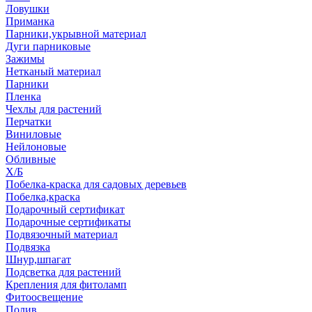
Ловушки
Приманка
Парники,укрывной материал
Дуги парниковые
Зажимы
Нетканый материал
Парники
Пленка
Чехлы для растений
Перчатки
Виниловые
Нейлоновые
Обливные
Х/Б
Побелка-краска для садовых деревьев
Побелка,краска
Подарочный сертификат
Подарочные сертификаты
Подвязочный материал
Подвязка
Шнур,шпагат
Подсветка для растений
Крепления для фитоламп
Фитоосвещение
Полив