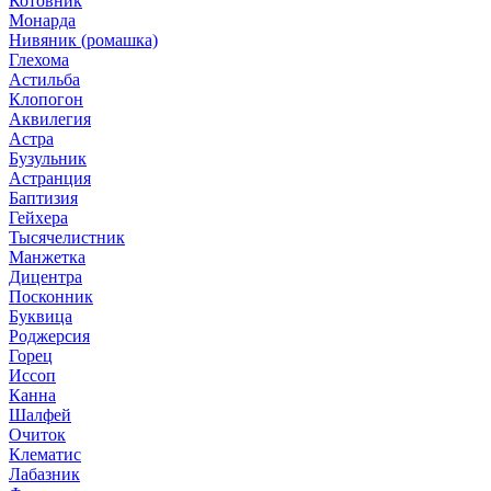
Котовник
Монарда
Нивяник (ромашка)
Глехома
Астильба
Клопогон
Аквилегия
Астра
Бузульник
Астранция
Баптизия
Гейхера
Тысячелистник
Манжетка
Дицентра
Посконник
Буквица
Роджерсия
Горец
Иссоп
Канна
Шалфей
Очиток
Клематис
Лабазник