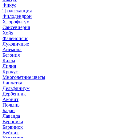
Фикус
Традесканция
Филодендрон
Хлорофитум
Сансевиерия
Хойя
Фаленопсис
Луковичные
Анемона
Бегония
Калла
Лилия
Крокус
Многолетние цветы
Лапчатка
Дельфиниум
Дербенник
Аконит
Полынь
Бадан
Лаванда
Вероника
Барвинок
Вейник