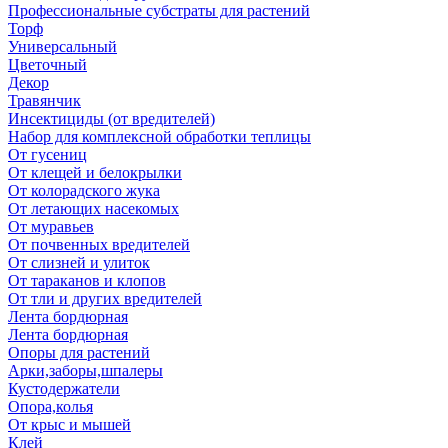
Профессиональные субстраты для растений
Торф
Универсальный
Цветочный
Декор
Травянчик
Инсектициды (от вредителей)
Набор для комплексной обработки теплицы
От гусениц
От клещей и белокрылки
От колорадского жука
От летающих насекомых
От муравьев
От почвенных вредителей
От слизней и улиток
От тараканов и клопов
От тли и других вредителей
Лента бордюрная
Лента бордюрная
Опоры для растений
Арки,заборы,шпалеры
Кустодержатели
Опора,колья
От крыс и мышей
Клей