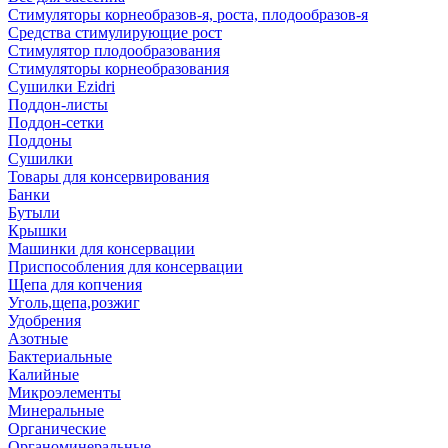
Стимуляторы корнеобразов-я, роста, плодообразов-я
Средства стимулирующие рост
Стимулятор плодообразования
Стимуляторы корнеобразования
Сушилки Ezidri
Поддон-листы
Поддон-сетки
Поддоны
Сушилки
Товары для консервирования
Банки
Бутыли
Крышки
Машинки для консервации
Приспособления для консервации
Щепа для копчения
Уголь,щепа,розжиг
Удобрения
Азотные
Бактериальные
Калийные
Микроэлементы
Минеральные
Органические
Органоминеральные