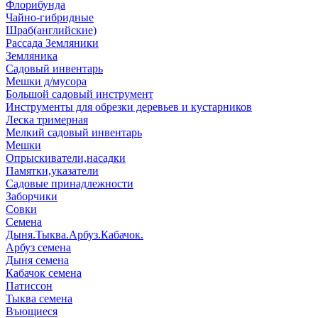
Флорибунда
Чайно-гибридные
Шраб(английские)
Рассада Земляники
Земляника
Садовый инвентарь
Мешки д/мусора
Большой садовый инструмент
Инструменты для обрезки деревьев и кустарников
Леска тримерная
Мелкий садовый инвентарь
Мешки
Опрыскиватели,насадки
Памятки,указатели
Садовые принадлежности
Заборчики
Совки
Семена
Дыня.Тыква.Арбуз.Кабачок.
Арбуз семена
Дыня семена
Кабачок семена
Патиссон
Тыква семена
Въющиеся