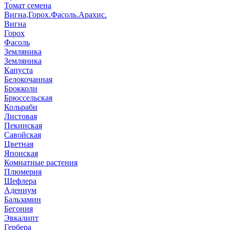
Томат семена
Вигна,Горох.Фасоль.Арахис.
Вигна
Горох
Фасоль
Земляника
Земляника
Капуста
Белокочанная
Брокколи
Брюссельская
Кольраби
Листовая
Пекинская
Савойская
Цветная
Японская
Комнатные растения
Плюмерия
Шефлера
Адениум
Бальзамин
Бегония
Эвкалипт
Гербера