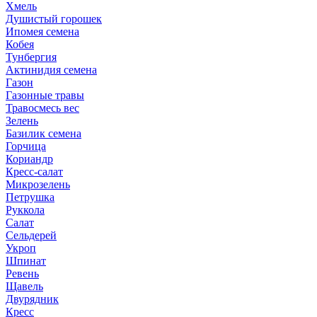
Хмель
Душистый горошек
Ипомея семена
Кобея
Тунбергия
Актинидия семена
Газон
Газонные травы
Травосмесь вес
Зелень
Базилик семена
Горчица
Кориандр
Кресс-салат
Микрозелень
Петрушка
Руккола
Салат
Сельдерей
Укроп
Шпинат
Ревень
Щавель
Двурядник
Кресс