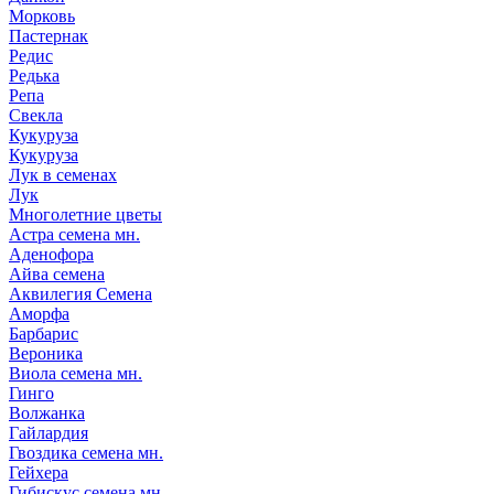
Морковь
Пастернак
Редис
Редька
Репа
Свекла
Кукуруза
Кукуруза
Лук в семенах
Лук
Многолетние цветы
Астра семена мн.
Аденофора
Айва семена
Аквилегия Семена
Аморфа
Барбарис
Вероника
Виола семена мн.
Гинго
Волжанка
Гайлардия
Гвоздика семена мн.
Гейхера
Гибискус семена мн.