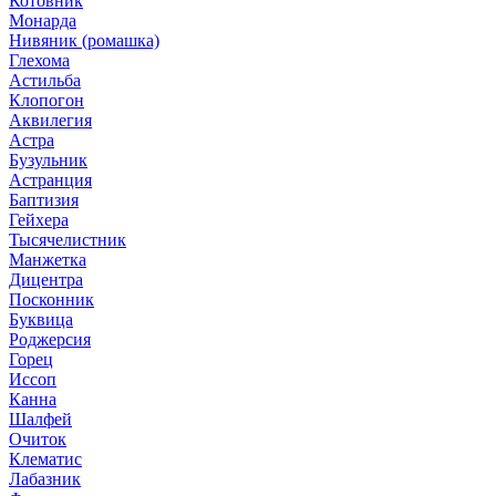
Котовник
Монарда
Нивяник (ромашка)
Глехома
Астильба
Клопогон
Аквилегия
Астра
Бузульник
Астранция
Баптизия
Гейхера
Тысячелистник
Манжетка
Дицентра
Посконник
Буквица
Роджерсия
Горец
Иссоп
Канна
Шалфей
Очиток
Клематис
Лабазник