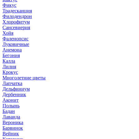
Фикус
Традесканция
Филодендрон
Хлорофитум
Сансевиерия
Хойя
Фаленопсис
Луковичные
Анемона
Бегония
Калла
Лилия
Крокус
Многолетние цветы
Лапчатка
Дельфиниум
Дербенник
Аконит
Полынь
Бадан
Лаванда
Вероника
Барвинок
Вейник