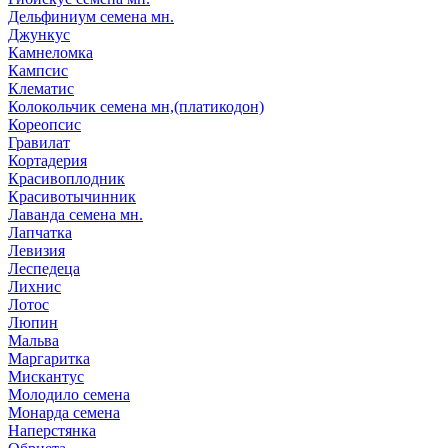
Дельфиниум семена мн.
Джункус
Камнеломка
Кампсис
Клематис
Колокольчик семена мн,(платикодон)
Кореопсис
Гравилат
Кортадерия
Красивоплодник
Красивотычинник
Лаванда семена мн.
Лапчатка
Левизия
Леспедеца
Лихнис
Лотос
Люпин
Мальва
Маргаритка
Мискантус
Молодило семена
Монарда семена
Наперстянка