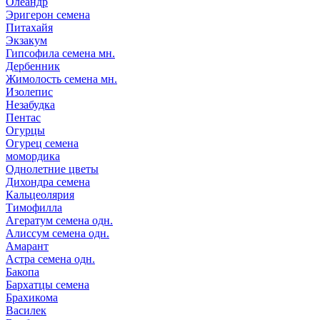
Олеандр
Эригерон семена
Питахайя
Экзакум
Гипсофила семена мн.
Дербенник
Жимолость семена мн.
Изолепис
Незабудка
Пентас
Огурцы
Огурец семена
момордика
Однолетние цветы
Дихондра семена
Кальцеолярия
Тимофилла
Агератум семена одн.
Алиссум семена одн.
Амарант
Астра семена одн.
Бакопа
Бархатцы семена
Брахикома
Василек