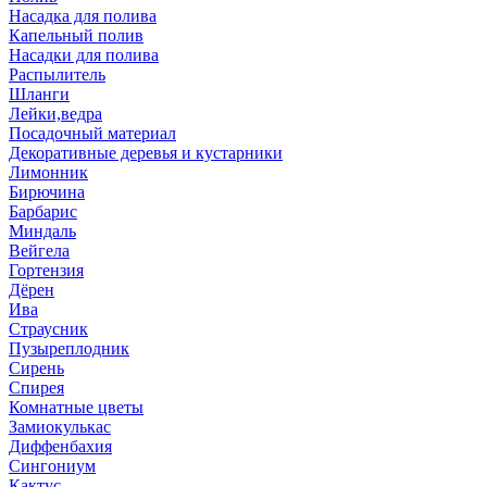
Насадка для полива
Капельный полив
Насадки для полива
Распылитель
Шланги
Лейки,ведра
Посадочный материал
Декоративные деревья и кустарники
Лимонник
Бирючина
Барбарис
Миндаль
Вейгела
Гортензия
Дёрен
Ива
Страусник
Пузыреплодник
Сирень
Спирея
Комнатные цветы
Замиокулькас
Диффенбахия
Сингониум
Кактус