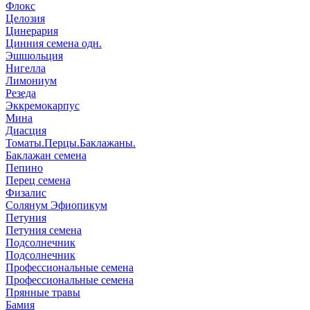
Флокс
Целозия
Цинерария
Цинния семена одн.
Эшшольция
Нигелла
Лимониум
Резеда
Эккремокарпус
Мина
Диасция
Томаты.Перцы.Баклажаны.
Баклажан семена
Пепино
Перец семена
Физалис
Солянум Эфиопикум
Петуния
Петуния семена
Подсолнечник
Подсолнечник
Профессиональные семена
Профессиональные семена
Прянные травы
Бамия