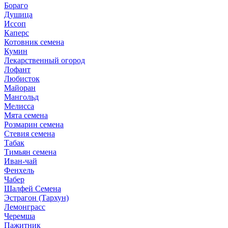
Бораго
Душица
Иссоп
Каперс
Котовник семена
Кумин
Лекарственный огород
Лофант
Любисток
Майоран
Мангольд
Мелисса
Мята семена
Розмарин семена
Стевия семена
Табак
Тимьян семена
Иван-чай
Фенхель
Чабер
Шалфей Семена
Эстрагон (Тархун)
Лемонграсс
Черемша
Пажитник