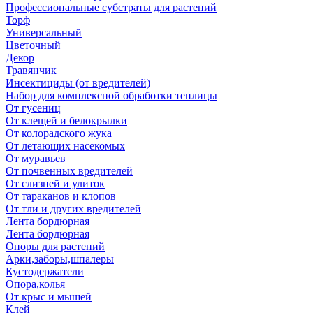
Профессиональные субстраты для растений
Торф
Универсальный
Цветочный
Декор
Травянчик
Инсектициды (от вредителей)
Набор для комплексной обработки теплицы
От гусениц
От клещей и белокрылки
От колорадского жука
От летающих насекомых
От муравьев
От почвенных вредителей
От слизней и улиток
От тараканов и клопов
От тли и других вредителей
Лента бордюрная
Лента бордюрная
Опоры для растений
Арки,заборы,шпалеры
Кустодержатели
Опора,колья
От крыс и мышей
Клей