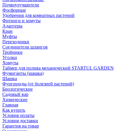
Почвоулучшители
Фосфорные
Удобрения для комнатных растений
Фитинги и хомуты
Адаптеры
Кран
Муфты
Переходники
Соединители шлангов
Тройники
Уголки
Хомуты
Таймер для полива механический STARTUL GARDEN
Фумиганты (шашка)
Шашка
Фунгициды (от болезней растений)
Биологические
Садовый вар
Химические
Главная
Как купить
Условия оплаты
Условия доставки
Гарантия на товар