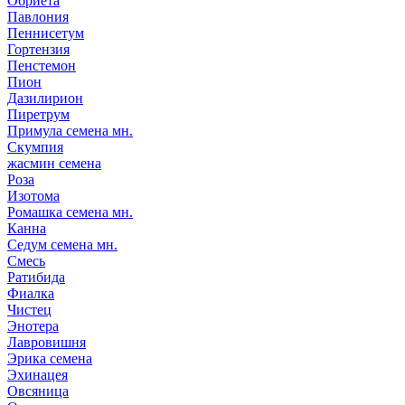
Обриета
Павлония
Пеннисетум
Гортензия
Пенстемон
Пион
Дазилирион
Пиретрум
Примула семена мн.
Скумпия
жасмин семена
Роза
Изотома
Ромашка семена мн.
Канна
Седум семена мн.
Смесь
Ратибида
Фиалка
Чистец
Энотера
Лавровишня
Эрика семена
Эхинацея
Овсяница