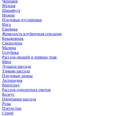
Черешня
Яблоня
Шарафуга
Инжир
Плодовые кустарники
Ирга
Ежевика
Жимолость клубничная сенсация
Крыжовник
Смородина
Малина
Голубика
Рассада овощей и пряных трав
Мята
Душица рассада
Тимьян рассада
Плодовые лианы
Актинидия
Виноград
Рассада однолетних цветов
Колеус
Цинерария рассада
Розы
Плетистые
Спрей