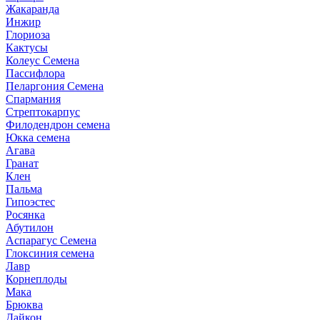
Жакаранда
Инжир
Глориоза
Кактусы
Колеус Семена
Пассифлора
Пеларгония Семена
Спармания
Стрептокарпус
Филодендрон семена
Юкка семена
Агава
Гранат
Клен
Пальма
Гипоэстес
Росянка
Абутилон
Аспарагус Семена
Глоксиния семена
Лавр
Корнеплоды
Мака
Брюква
Дайкон