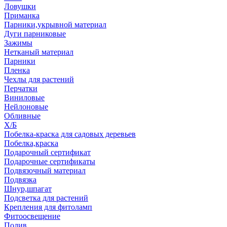
Ловушки
Приманка
Парники,укрывной материал
Дуги парниковые
Зажимы
Нетканый материал
Парники
Пленка
Чехлы для растений
Перчатки
Виниловые
Нейлоновые
Обливные
Х/Б
Побелка-краска для садовых деревьев
Побелка,краска
Подарочный сертификат
Подарочные сертификаты
Подвязочный материал
Подвязка
Шнур,шпагат
Подсветка для растений
Крепления для фитоламп
Фитоосвещение
Полив