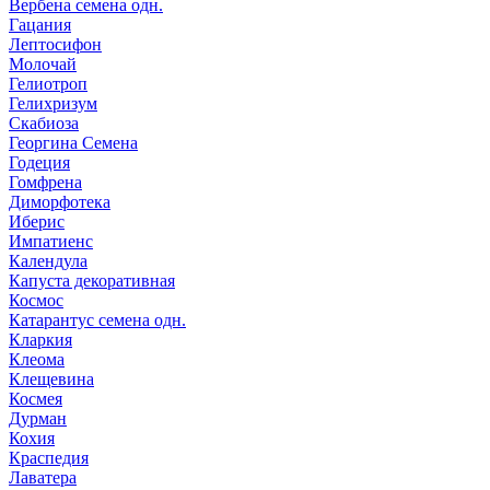
Вербена семена одн.
Гацания
Лептосифон
Молочай
Гелиотроп
Гелихризум
Скабиоза
Георгина Семена
Годеция
Гомфрена
Диморфотека
Иберис
Импатиенс
Календула
Капуста декоративная
Космос
Катарантус семена одн.
Кларкия
Клеома
Клещевина
Космея
Дурман
Кохия
Краспедия
Лаватера