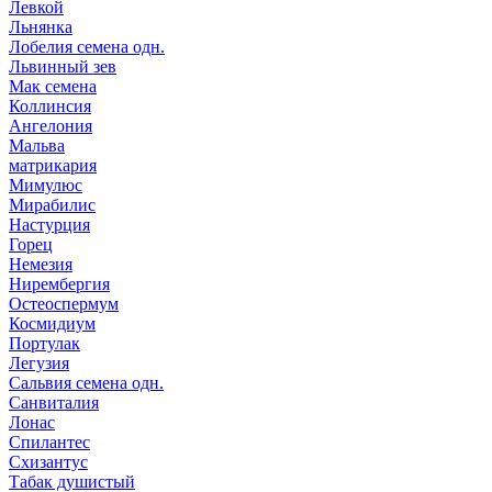
Левкой
Льнянка
Лобелия семена одн.
Львинный зев
Мак семена
Коллинсия
Ангелония
Мальва
матрикария
Мимулюс
Мирабилис
Настурция
Горец
Немезия
Нирембергия
Остеоспермум
Космидиум
Портулак
Легузия
Сальвия семена одн.
Санвиталия
Лонас
Спилантес
Схизантус
Табак душистый