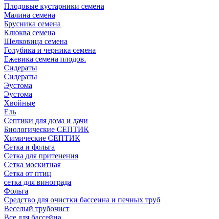
Плодовые кустарники семена
Малина семена
Брусника семена
Клюква семена
Шелковица семена
Голубика и черника семена
Ежевика семена плодов.
Сидераты
Сидераты
Эустома
Эустома
Хвойные
Ель
Септики для дома и дачи
Биологические СЕПТИК
Химические СЕПТИК
Сетка и фольга
Сетка для притенения
Сетка москитная
Сетка от птиц
сетка для винограда
Фольга
Средство для очистки бассеина и печных труб
Веселый трубочист
Все для бассейна