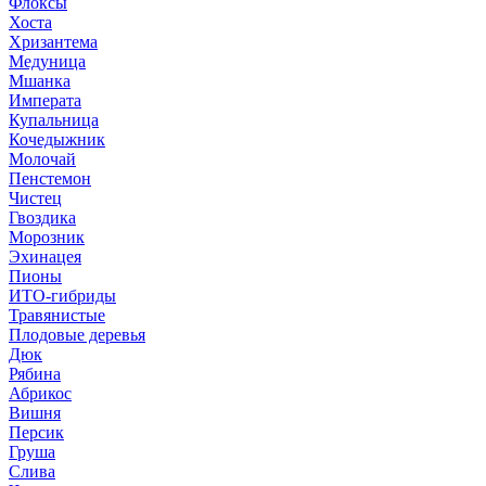
Флоксы
Хоста
Хризантема
Медуница
Мшанка
Императа
Купальница
Кочедыжник
Молочай
Пенстемон
Чистец
Гвоздика
Морозник
Эхинацея
Пионы
ИТО-гибриды
Травянистые
Плодовые деревья
Дюк
Рябина
Абрикос
Вишня
Персик
Груша
Слива