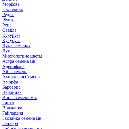
Морковь
Пастернак
Редис
Редька
Репа
Свекла
Кукуруза
Кукуруза
Лук в семенах
Лук
Многолетние цветы
Астра семена мн.
Аденофора
Айва семена
Аквилегия Семена
Аморфа
Барбарис
Вероника
Виола семена мн.
Гинго
Волжанка
Гайлардия
Гвоздика семена мн.
Гейхера
Гибискус семена мн.