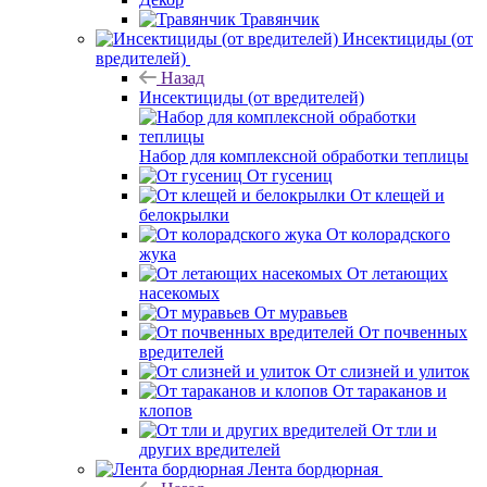
Травянчик
Инсектициды (от
вредителей)
Назад
Инсектициды (от вредителей)
Набор для комплексной обработки теплицы
От гусениц
От клещей и
белокрылки
От колорадского
жука
От летающих
насекомых
От муравьев
От почвенных
вредителей
От слизней и улиток
От тараканов и
клопов
От тли и
других вредителей
Лента бордюрная