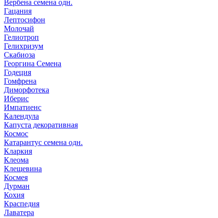
Вербена семена одн.
Гацания
Лептосифон
Молочай
Гелиотроп
Гелихризум
Скабиоза
Георгина Семена
Годеция
Гомфрена
Диморфотека
Иберис
Импатиенс
Календула
Капуста декоративная
Космос
Катарантус семена одн.
Кларкия
Клеома
Клещевина
Космея
Дурман
Кохия
Краспедия
Лаватера