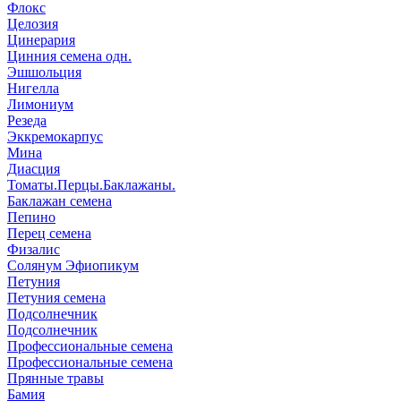
Флокс
Целозия
Цинерария
Цинния семена одн.
Эшшольция
Нигелла
Лимониум
Резеда
Эккремокарпус
Мина
Диасция
Томаты.Перцы.Баклажаны.
Баклажан семена
Пепино
Перец семена
Физалис
Солянум Эфиопикум
Петуния
Петуния семена
Подсолнечник
Подсолнечник
Профессиональные семена
Профессиональные семена
Прянные травы
Бамия