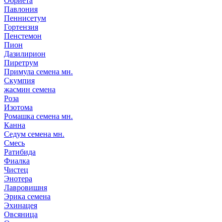
Обриета
Павлония
Пеннисетум
Гортензия
Пенстемон
Пион
Дазилирион
Пиретрум
Примула семена мн.
Скумпия
жасмин семена
Роза
Изотома
Ромашка семена мн.
Канна
Седум семена мн.
Смесь
Ратибида
Фиалка
Чистец
Энотера
Лавровишня
Эрика семена
Эхинацея
Овсяница