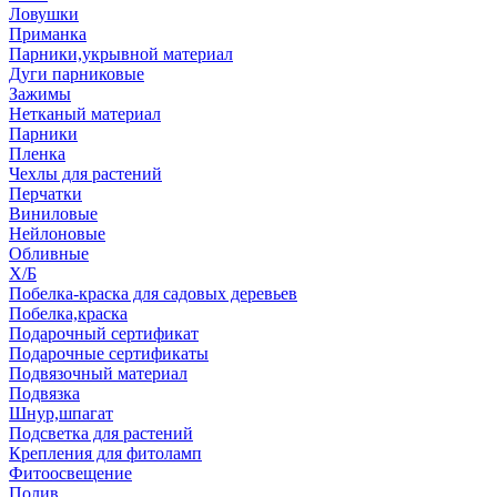
Ловушки
Приманка
Парники,укрывной материал
Дуги парниковые
Зажимы
Нетканый материал
Парники
Пленка
Чехлы для растений
Перчатки
Виниловые
Нейлоновые
Обливные
Х/Б
Побелка-краска для садовых деревьев
Побелка,краска
Подарочный сертификат
Подарочные сертификаты
Подвязочный материал
Подвязка
Шнур,шпагат
Подсветка для растений
Крепления для фитоламп
Фитоосвещение
Полив