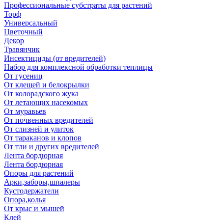
Профессиональные субстраты для растений
Торф
Универсальный
Цветочный
Декор
Травянчик
Инсектициды (от вредителей)
Набор для комплексной обработки теплицы
От гусениц
От клещей и белокрылки
От колорадского жука
От летающих насекомых
От муравьев
От почвенных вредителей
От слизней и улиток
От тараканов и клопов
От тли и других вредителей
Лента бордюрная
Лента бордюрная
Опоры для растений
Арки,заборы,шпалеры
Кустодержатели
Опора,колья
От крыс и мышей
Клей