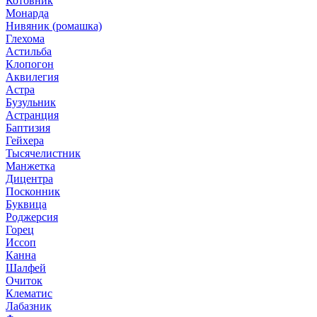
Котовник
Монарда
Нивяник (ромашка)
Глехома
Астильба
Клопогон
Аквилегия
Астра
Бузульник
Астранция
Баптизия
Гейхера
Тысячелистник
Манжетка
Дицентра
Посконник
Буквица
Роджерсия
Горец
Иссоп
Канна
Шалфей
Очиток
Клематис
Лабазник