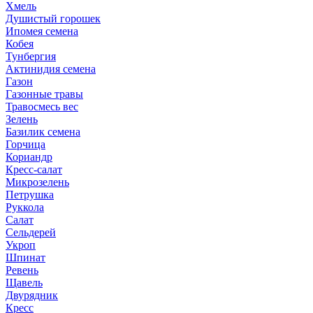
Хмель
Душистый горошек
Ипомея семена
Кобея
Тунбергия
Актинидия семена
Газон
Газонные травы
Травосмесь вес
Зелень
Базилик семена
Горчица
Кориандр
Кресс-салат
Микрозелень
Петрушка
Руккола
Салат
Сельдерей
Укроп
Шпинат
Ревень
Щавель
Двурядник
Кресс