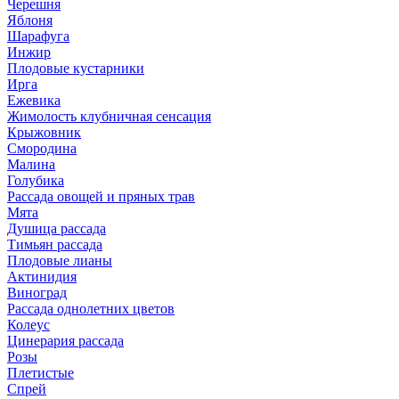
Черешня
Яблоня
Шарафуга
Инжир
Плодовые кустарники
Ирга
Ежевика
Жимолость клубничная сенсация
Крыжовник
Смородина
Малина
Голубика
Рассада овощей и пряных трав
Мята
Душица рассада
Тимьян рассада
Плодовые лианы
Актинидия
Виноград
Рассада однолетних цветов
Колеус
Цинерария рассада
Розы
Плетистые
Спрей