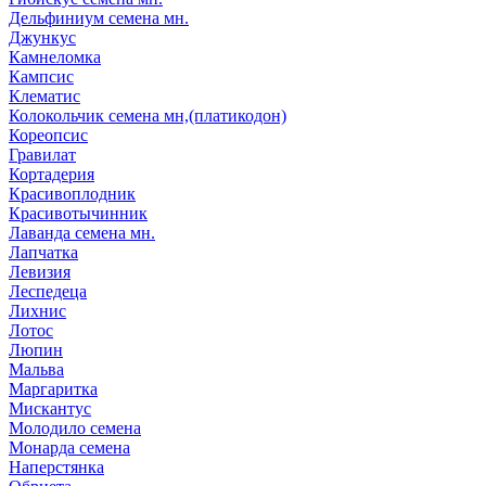
Дельфиниум семена мн.
Джункус
Камнеломка
Кампсис
Клематис
Колокольчик семена мн,(платикодон)
Кореопсис
Гравилат
Кортадерия
Красивоплодник
Красивотычинник
Лаванда семена мн.
Лапчатка
Левизия
Леспедеца
Лихнис
Лотос
Люпин
Мальва
Маргаритка
Мискантус
Молодило семена
Монарда семена
Наперстянка