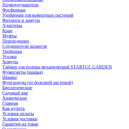
Почвоулучшители
Фосфорные
Удобрения для комнатных растений
Фитинги и хомуты
Адаптеры
Кран
Муфты
Переходники
Соединители шлангов
Тройники
Уголки
Хомуты
Таймер для полива механический STARTUL GARDEN
Фумиганты (шашка)
Шашка
Фунгициды (от болезней растений)
Биологические
Садовый вар
Химические
Главная
Как купить
Условия оплаты
Условия доставки
Гарантия на товар