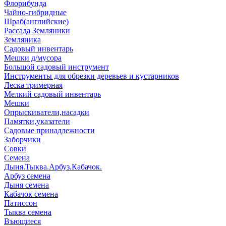
Флорибунда
Чайно-гибридные
Шраб(английские)
Рассада Земляники
Земляника
Садовый инвентарь
Мешки д/мусора
Большой садовый инструмент
Инструменты для обрезки деревьев и кустарников
Леска тримерная
Мелкий садовый инвентарь
Мешки
Опрыскиватели,насадки
Памятки,указатели
Садовые принадлежности
Заборчики
Совки
Семена
Дыня.Тыква.Арбуз.Кабачок.
Арбуз семена
Дыня семена
Кабачок семена
Патиссон
Тыква семена
Въющиеся