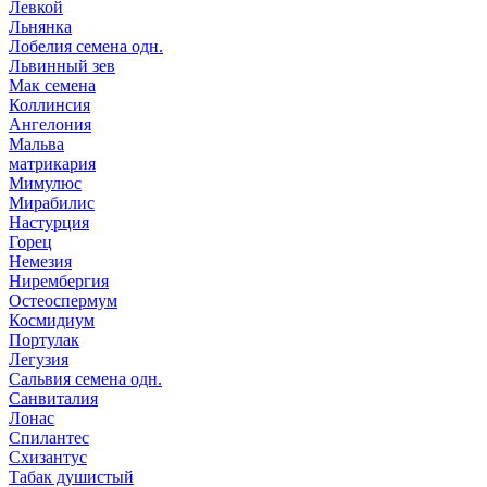
Левкой
Льнянка
Лобелия семена одн.
Львинный зев
Мак семена
Коллинсия
Ангелония
Мальва
матрикария
Мимулюс
Мирабилис
Настурция
Горец
Немезия
Нирембергия
Остеоспермум
Космидиум
Портулак
Легузия
Сальвия семена одн.
Санвиталия
Лонас
Спилантес
Схизантус
Табак душистый