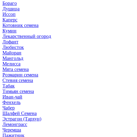
Бораго
Душица
Иссоп
Каперс
Котовник семена
Кумин
Лекарственный огород
Лофант
Любисток
Майоран
Мангольд
Мелисса
Мята семена
Розмарин семена
Стевия семена
Табак
Тимьян семена
Иван-чай
Фенхель
Чабер
Шалфей Семена
Эстрагон (Тархун)
Лемонграсс
Черемша
Пажитник