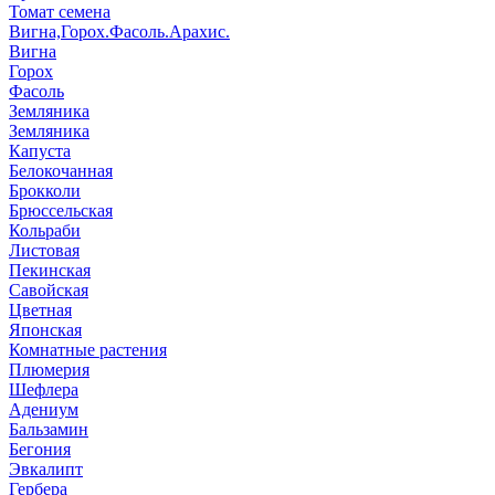
Томат семена
Вигна,Горох.Фасоль.Арахис.
Вигна
Горох
Фасоль
Земляника
Земляника
Капуста
Белокочанная
Брокколи
Брюссельская
Кольраби
Листовая
Пекинская
Савойская
Цветная
Японская
Комнатные растения
Плюмерия
Шефлера
Адениум
Бальзамин
Бегония
Эвкалипт
Гербера