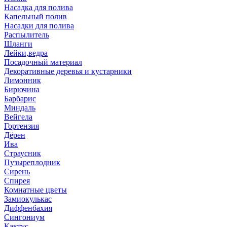
Насадка для полива
Капельный полив
Насадки для полива
Распылитель
Шланги
Лейки,ведра
Посадочный материал
Декоративные деревья и кустарники
Лимонник
Бирючина
Барбарис
Миндаль
Вейгела
Гортензия
Дёрен
Ива
Страусник
Пузыреплодник
Сирень
Спирея
Комнатные цветы
Замиокулькас
Диффенбахия
Сингониум
Кактус