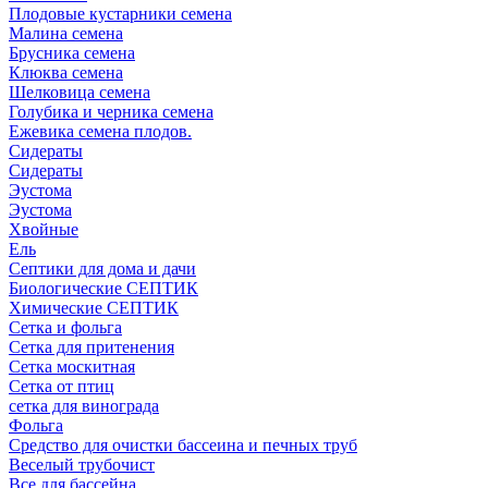
Плодовые кустарники семена
Малина семена
Брусника семена
Клюква семена
Шелковица семена
Голубика и черника семена
Ежевика семена плодов.
Сидераты
Сидераты
Эустома
Эустома
Хвойные
Ель
Септики для дома и дачи
Биологические СЕПТИК
Химические СЕПТИК
Сетка и фольга
Сетка для притенения
Сетка москитная
Сетка от птиц
сетка для винограда
Фольга
Средство для очистки бассеина и печных труб
Веселый трубочист
Все для бассейна