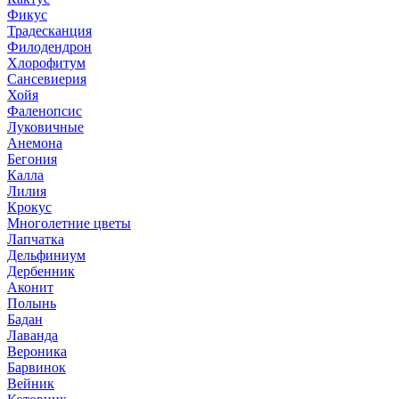
Фикус
Традесканция
Филодендрон
Хлорофитум
Сансевиерия
Хойя
Фаленопсис
Луковичные
Анемона
Бегония
Калла
Лилия
Крокус
Многолетние цветы
Лапчатка
Дельфиниум
Дербенник
Аконит
Полынь
Бадан
Лаванда
Вероника
Барвинок
Вейник