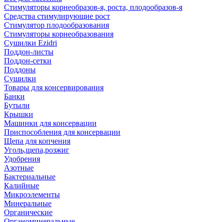
Стимуляторы корнеобразов-я, роста, плодообразов-я
Средства стимулирующие рост
Стимулятор плодообразования
Стимуляторы корнеобразования
Сушилки Ezidri
Поддон-листы
Поддон-сетки
Поддоны
Сушилки
Товары для консервирования
Банки
Бутыли
Крышки
Машинки для консервации
Приспособления для консервации
Щепа для копчения
Уголь,щепа,розжиг
Удобрения
Азотные
Бактериальные
Калийные
Микроэлементы
Минеральные
Органические
Органоминеральные