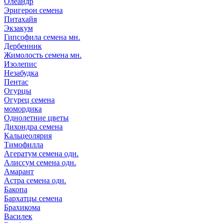
Олеандр
Эригерон семена
Питахайя
Экзакум
Гипсофила семена мн.
Дербенник
Жимолость семена мн.
Изолепис
Незабудка
Пентас
Огурцы
Огурец семена
момордика
Однолетние цветы
Дихондра семена
Кальцеолярия
Тимофилла
Агератум семена одн.
Алиссум семена одн.
Амарант
Астра семена одн.
Бакопа
Бархатцы семена
Брахикома
Василек