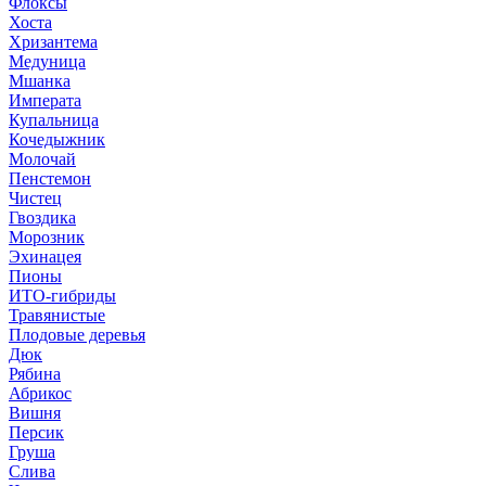
Флоксы
Хоста
Хризантема
Медуница
Мшанка
Императа
Купальница
Кочедыжник
Молочай
Пенстемон
Чистец
Гвоздика
Морозник
Эхинацея
Пионы
ИТО-гибриды
Травянистые
Плодовые деревья
Дюк
Рябина
Абрикос
Вишня
Персик
Груша
Слива