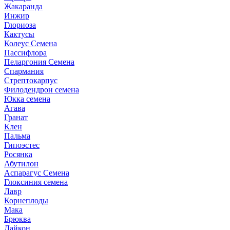
Жакаранда
Инжир
Глориоза
Кактусы
Колеус Семена
Пассифлора
Пеларгония Семена
Спармания
Стрептокарпус
Филодендрон семена
Юкка семена
Агава
Гранат
Клен
Пальма
Гипоэстес
Росянка
Абутилон
Аспарагус Семена
Глоксиния семена
Лавр
Корнеплоды
Мака
Брюква
Дайкон