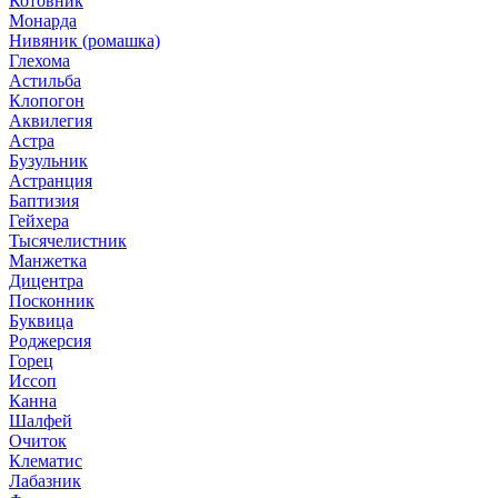
Котовник
Монарда
Нивяник (ромашка)
Глехома
Астильба
Клопогон
Аквилегия
Астра
Бузульник
Астранция
Баптизия
Гейхера
Тысячелистник
Манжетка
Дицентра
Посконник
Буквица
Роджерсия
Горец
Иссоп
Канна
Шалфей
Очиток
Клематис
Лабазник