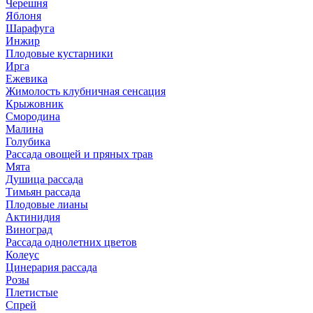
Черешня
Яблоня
Шарафуга
Инжир
Плодовые кустарники
Ирга
Ежевика
Жимолость клубничная сенсация
Крыжовник
Смородина
Малина
Голубика
Рассада овощей и пряных трав
Мята
Душица рассада
Тимьян рассада
Плодовые лианы
Актинидия
Виноград
Рассада однолетних цветов
Колеус
Цинерария рассада
Розы
Плетистые
Спрей