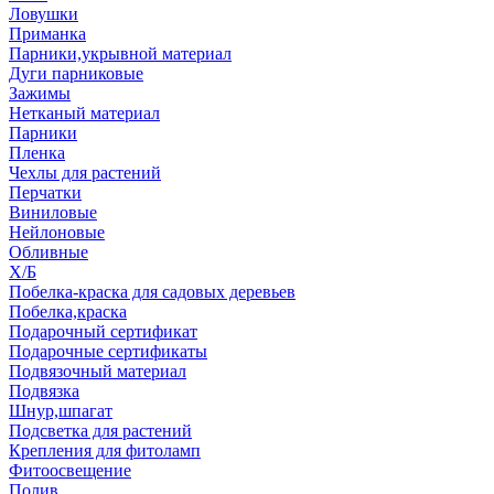
Ловушки
Приманка
Парники,укрывной материал
Дуги парниковые
Зажимы
Нетканый материал
Парники
Пленка
Чехлы для растений
Перчатки
Виниловые
Нейлоновые
Обливные
Х/Б
Побелка-краска для садовых деревьев
Побелка,краска
Подарочный сертификат
Подарочные сертификаты
Подвязочный материал
Подвязка
Шнур,шпагат
Подсветка для растений
Крепления для фитоламп
Фитоосвещение
Полив