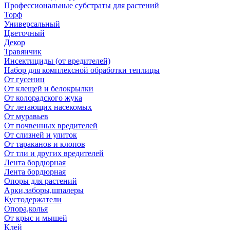
Профессиональные субстраты для растений
Торф
Универсальный
Цветочный
Декор
Травянчик
Инсектициды (от вредителей)
Набор для комплексной обработки теплицы
От гусениц
От клещей и белокрылки
От колорадского жука
От летающих насекомых
От муравьев
От почвенных вредителей
От слизней и улиток
От тараканов и клопов
От тли и других вредителей
Лента бордюрная
Лента бордюрная
Опоры для растений
Арки,заборы,шпалеры
Кустодержатели
Опора,колья
От крыс и мышей
Клей