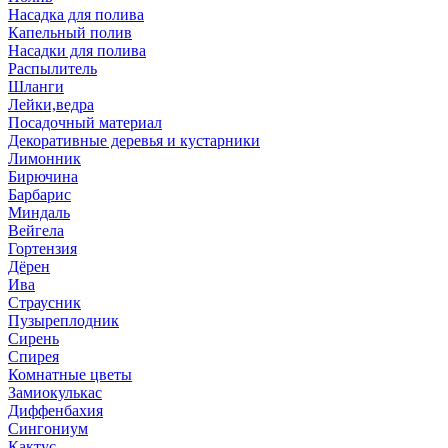
Насадка для полива
Капельный полив
Насадки для полива
Распылитель
Шланги
Лейки,ведра
Посадочный материал
Декоративные деревья и кустарники
Лимонник
Бирючина
Барбарис
Миндаль
Вейгела
Гортензия
Дёрен
Ива
Страусник
Пузыреплодник
Сирень
Спирея
Комнатные цветы
Замиокулькас
Диффенбахия
Сингониум
Кактус