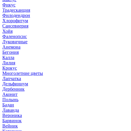
Фикус
Традесканция
Филодендрон
Хлорофитум
Сансевиерия
Хойя
Фаленопсис
Луковичные
Анемона
Бегония
Калла
Лилия
Крокус
Многолетние цветы
Лапчатка
Дельфиниум
Дербенник
Аконит
Полынь
Бадан
Лаванда
Вероника
Барвинок
Вейник