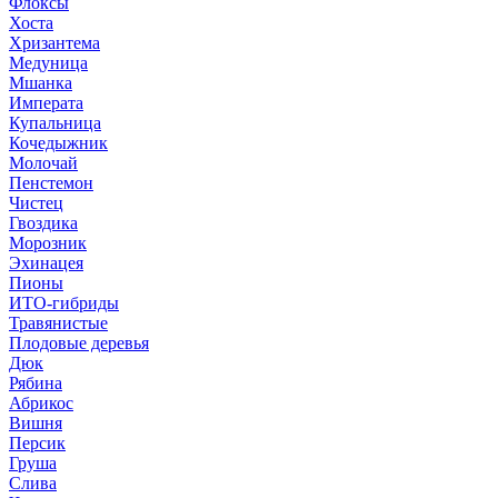
Флоксы
Хоста
Хризантема
Медуница
Мшанка
Императа
Купальница
Кочедыжник
Молочай
Пенстемон
Чистец
Гвоздика
Морозник
Эхинацея
Пионы
ИТО-гибриды
Травянистые
Плодовые деревья
Дюк
Рябина
Абрикос
Вишня
Персик
Груша
Слива