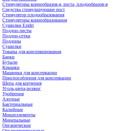
Стимуляторы корнеобразов-я, роста, плодообразов-я
Средства стимулирующие рост
Стимулятор плодообразования
Стимуляторы корнеобразования
Сушилки Ezidri
Поддон-листы
Поддон-сетки
Поддоны
Сушилки
Товары для консервирования
Банки
Бутыли
Крышки
Машинки для консервации
Приспособления для консервации
Щепа для копчения
Уголь,щепа,розжиг
Удобрения
Азотные
Бактериальные
Калийные
Микроэлементы
Минеральные
Органические
Органоминеральные