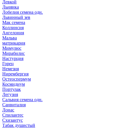
Левкой
Льнянка
Лобелия семена одн.
Львинный зев
Мак семена
Коллинсия
Ангелония
Мальва
матрикария
Мимулюс
Мирабилис
Настурция
Горец
Немезия
Нирембергия
Остеоспермум
Космидиум
Портулак
Легузия
Сальвия семена одн.
Санвиталия
Лонас
Спилантес
Схизантус
Табак душистый