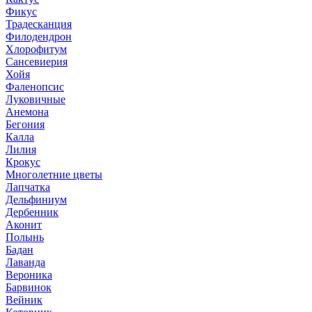
Фикус
Традесканция
Филодендрон
Хлорофитум
Сансевиерия
Хойя
Фаленопсис
Луковичные
Анемона
Бегония
Калла
Лилия
Крокус
Многолетние цветы
Лапчатка
Дельфиниум
Дербенник
Аконит
Полынь
Бадан
Лаванда
Вероника
Барвинок
Вейник