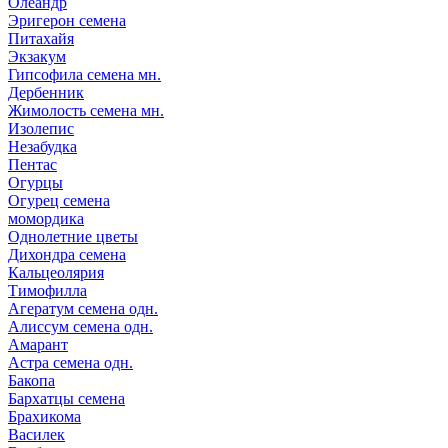
Олеандр
Эригерон семена
Питахайя
Экзакум
Гипсофила семена мн.
Дербенник
Жимолость семена мн.
Изолепис
Незабудка
Пентас
Огурцы
Огурец семена
момордика
Однолетние цветы
Дихондра семена
Кальцеолярия
Тимофилла
Агератум семена одн.
Алиссум семена одн.
Амарант
Астра семена одн.
Бакопа
Бархатцы семена
Брахикома
Василек