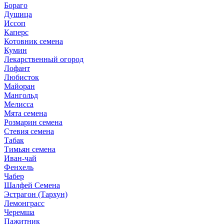
Бораго
Душица
Иссоп
Каперс
Котовник семена
Кумин
Лекарственный огород
Лофант
Любисток
Майоран
Мангольд
Мелисса
Мята семена
Розмарин семена
Стевия семена
Табак
Тимьян семена
Иван-чай
Фенхель
Чабер
Шалфей Семена
Эстрагон (Тархун)
Лемонграсс
Черемша
Пажитник