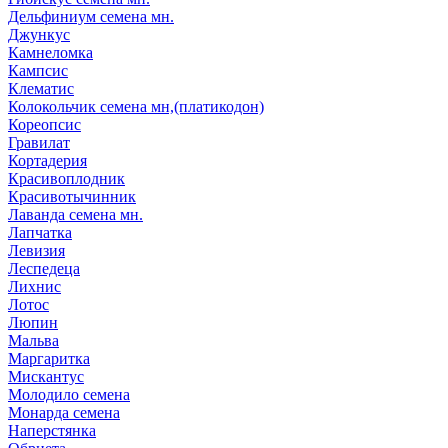
Дельфиниум семена мн.
Джункус
Камнеломка
Кампсис
Клематис
Колокольчик семена мн,(платикодон)
Кореопсис
Гравилат
Кортадерия
Красивоплодник
Красивотычинник
Лаванда семена мн.
Лапчатка
Левизия
Леспедеца
Лихнис
Лотос
Люпин
Мальва
Маргаритка
Мискантус
Молодило семена
Монарда семена
Наперстянка