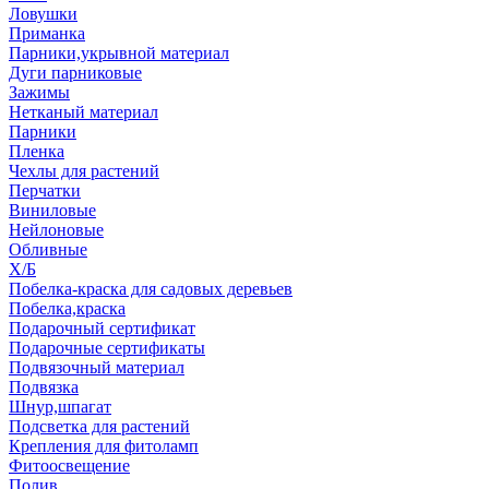
Ловушки
Приманка
Парники,укрывной материал
Дуги парниковые
Зажимы
Нетканый материал
Парники
Пленка
Чехлы для растений
Перчатки
Виниловые
Нейлоновые
Обливные
Х/Б
Побелка-краска для садовых деревьев
Побелка,краска
Подарочный сертификат
Подарочные сертификаты
Подвязочный материал
Подвязка
Шнур,шпагат
Подсветка для растений
Крепления для фитоламп
Фитоосвещение
Полив