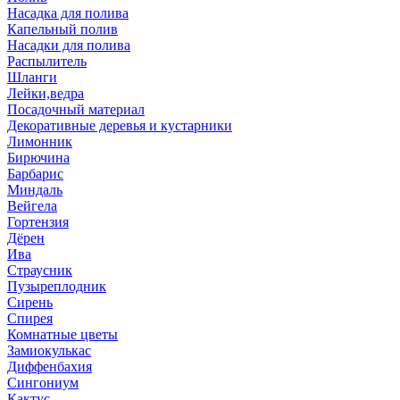
Насадка для полива
Капельный полив
Насадки для полива
Распылитель
Шланги
Лейки,ведра
Посадочный материал
Декоративные деревья и кустарники
Лимонник
Бирючина
Барбарис
Миндаль
Вейгела
Гортензия
Дёрен
Ива
Страусник
Пузыреплодник
Сирень
Спирея
Комнатные цветы
Замиокулькас
Диффенбахия
Сингониум
Кактус