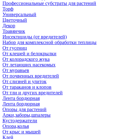
Профессиональные субстраты для растений
Торф
Универсальный
Цветочный
Декор
Травянчик
Инсектициды (от вредителей)
Набор для комплексной обработки теплицы
От гусениц
От клещей и белокрылки
От колорадского жука
От летающих насекомых
От муравьев
От почвенных вредителей
От слизней и улиток
От тараканов и клопов
От тли и других вредителей
Лента бордюрная
Лента бордюрная
Опоры для растений
Арки,заборы,шпалеры
Кустодержатели
Опора,колья
От крыс и мышей
Клей