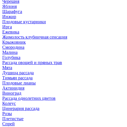
Черешня
Яблоня
Шарафуга
Инжир
Плодовые кустарники
Ирга
Ежевика
Жимолость клубничная сенсация
Крыжовник
Смородина
Малина
Голубика
Рассада овощей и пряных трав
Мята
Душица рассада
Тимьян рассада
Плодовые лианы
Актинидия
Виноград
Рассада однолетних цветов
Колеус
Цинерария рассада
Розы
Плетистые
Спрей