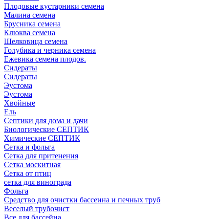
Плодовые кустарники семена
Малина семена
Брусника семена
Клюква семена
Шелковица семена
Голубика и черника семена
Ежевика семена плодов.
Сидераты
Сидераты
Эустома
Эустома
Хвойные
Ель
Септики для дома и дачи
Биологические СЕПТИК
Химические СЕПТИК
Сетка и фольга
Сетка для притенения
Сетка москитная
Сетка от птиц
сетка для винограда
Фольга
Средство для очистки бассеина и печных труб
Веселый трубочист
Все для бассейна