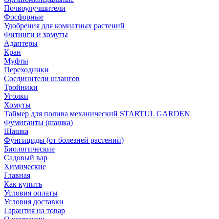
Почвоулучшители
Фосфорные
Удобрения для комнатных растений
Фитинги и хомуты
Адаптеры
Кран
Муфты
Переходники
Соединители шлангов
Тройники
Уголки
Хомуты
Таймер для полива механический STARTUL GARDEN
Фумиганты (шашка)
Шашка
Фунгициды (от болезней растений)
Биологические
Садовый вар
Химические
Главная
Как купить
Условия оплаты
Условия доставки
Гарантия на товар