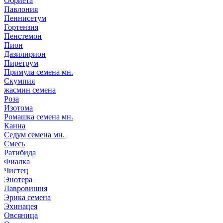
Обриета
Павлония
Пеннисетум
Гортензия
Пенстемон
Пион
Дазилирион
Пиретрум
Примула семена мн.
Скумпия
жасмин семена
Роза
Изотома
Ромашка семена мн.
Канна
Седум семена мн.
Смесь
Ратибида
Фиалка
Чистец
Энотера
Лавровишня
Эрика семена
Эхинацея
Овсяница