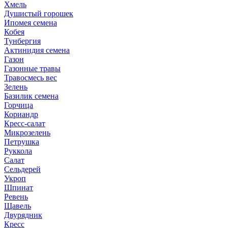
Хмель
Душистый горошек
Ипомея семена
Кобея
Тунбергия
Актинидия семена
Газон
Газонные травы
Травосмесь вес
Зелень
Базилик семена
Горчица
Кориандр
Кресс-салат
Микрозелень
Петрушка
Руккола
Салат
Сельдерей
Укроп
Шпинат
Ревень
Щавель
Двурядник
Кресс