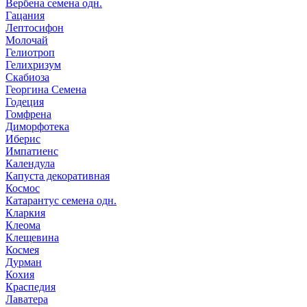
Вербена семена одн.
Гацания
Лептосифон
Молочай
Гелиотроп
Гелихризум
Скабиоза
Георгина Семена
Годеция
Гомфрена
Диморфотека
Иберис
Импатиенс
Календула
Капуста декоративная
Космос
Катарантус семена одн.
Кларкия
Клеома
Клещевина
Космея
Дурман
Кохия
Краспедия
Лаватера