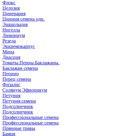
Флокс
Целозия
Цинерария
Цинния семена одн.
Эшшольция
Нигелла
Лимониум
Резеда
Эккремокарпус
Мина
Диасция
Томаты.Перцы.Баклажаны.
Баклажан семена
Пепино
Перец семена
Физалис
Солянум Эфиопикум
Петуния
Петуния семена
Подсолнечник
Подсолнечник
Профессиональные семена
Профессиональные семена
Прянные травы
Бамия