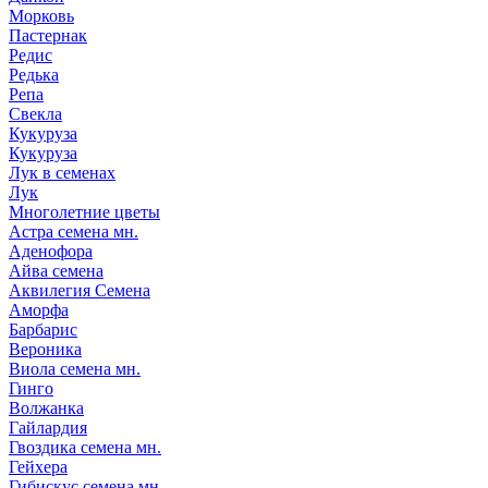
Морковь
Пастернак
Редис
Редька
Репа
Свекла
Кукуруза
Кукуруза
Лук в семенах
Лук
Многолетние цветы
Астра семена мн.
Аденофора
Айва семена
Аквилегия Семена
Аморфа
Барбарис
Вероника
Виола семена мн.
Гинго
Волжанка
Гайлардия
Гвоздика семена мн.
Гейхера
Гибискус семена мн.