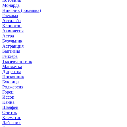
Котовник
Монарда
Нивяник (ромашка)
Глехома
Астильба
Клопогон
Аквилегия
Астра
Бузульник
Астранция
Баптизия
Гейхера
Тысячелистник
Манжетка
Дицентра
Посконник
Буквица
Роджерсия
Горец
Иссоп
Канна
Шалфей
Очиток
Клематис
Лабазник