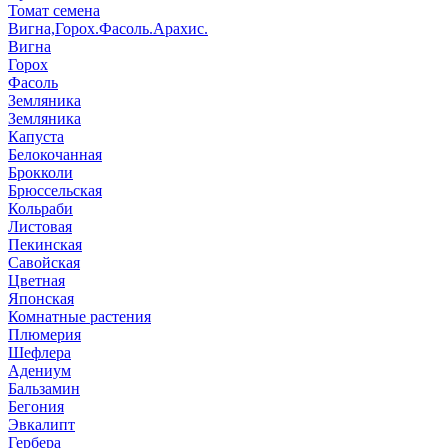
Томат семена
Вигна,Горох.Фасоль.Арахис.
Вигна
Горох
Фасоль
Земляника
Земляника
Капуста
Белокочанная
Брокколи
Брюссельская
Кольраби
Листовая
Пекинская
Савойская
Цветная
Японская
Комнатные растения
Плюмерия
Шефлера
Адениум
Бальзамин
Бегония
Эвкалипт
Гербера