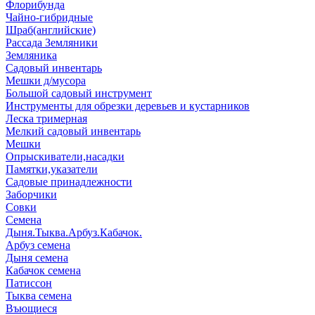
Флорибунда
Чайно-гибридные
Шраб(английские)
Рассада Земляники
Земляника
Садовый инвентарь
Мешки д/мусора
Большой садовый инструмент
Инструменты для обрезки деревьев и кустарников
Леска тримерная
Мелкий садовый инвентарь
Мешки
Опрыскиватели,насадки
Памятки,указатели
Садовые принадлежности
Заборчики
Совки
Семена
Дыня.Тыква.Арбуз.Кабачок.
Арбуз семена
Дыня семена
Кабачок семена
Патиссон
Тыква семена
Въющиеся