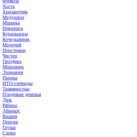
Флоксы
Хоста
Хризантема
Медуница
Мшанка
Императа
Купальница
Кочедыжник
Молочай
Пенстемон
Чистец
Гвоздика
Морозник
Эхинацея
Пионы
ИТО-гибриды
Травянистые
Плодовые деревья
Дюк
Рябина
Абрикос
Вишня
Персик
Груша
Слива