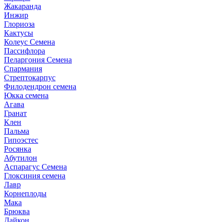
Жакаранда
Инжир
Глориоза
Кактусы
Колеус Семена
Пассифлора
Пеларгония Семена
Спармания
Стрептокарпус
Филодендрон семена
Юкка семена
Агава
Гранат
Клен
Пальма
Гипоэстес
Росянка
Абутилон
Аспарагус Семена
Глоксиния семена
Лавр
Корнеплоды
Мака
Брюква
Дайкон