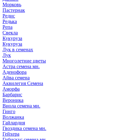
Морковь
Пастернак
Редис
Редька
Репа
Свекла
Кукуруза
Кукуруза
Лук в семенах
Лук
Многолетние цветы
Астра семена мн.
Аденофора
Айва семена
Аквилегия Семена
Аморфа
Барбарис
Вероника
Виола семена мн.
Гинго
Волжанка
Гайлардия
Гвоздика семена мн.
Гейхера
Гибискус семена мн.