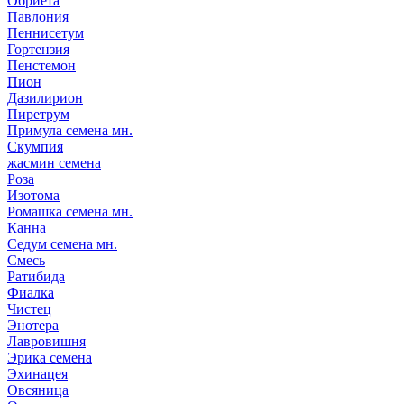
Обриета
Павлония
Пеннисетум
Гортензия
Пенстемон
Пион
Дазилирион
Пиретрум
Примула семена мн.
Скумпия
жасмин семена
Роза
Изотома
Ромашка семена мн.
Канна
Седум семена мн.
Смесь
Ратибида
Фиалка
Чистец
Энотера
Лавровишня
Эрика семена
Эхинацея
Овсяница