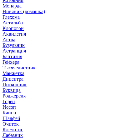
Котовник
Монарда
Нивяник (ромашка)
Глехома
Астильба
Клопогон
Аквилегия
Астра
Бузульник
Астранция
Баптизия
Гейхера
Тысячелистник
Манжетка
Дицентра
Посконник
Буквица
Роджерсия
Горец
Иссоп
Канна
Шалфей
Очиток
Клематис
Лабазник