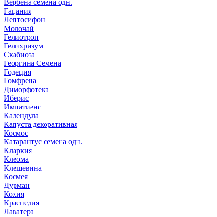
Вербена семена одн.
Гацания
Лептосифон
Молочай
Гелиотроп
Гелихризум
Скабиоза
Георгина Семена
Годеция
Гомфрена
Диморфотека
Иберис
Импатиенс
Календула
Капуста декоративная
Космос
Катарантус семена одн.
Кларкия
Клеома
Клещевина
Космея
Дурман
Кохия
Краспедия
Лаватера