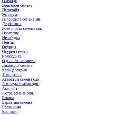
Олеандр
Эригерон семена
Питахайя
Экзакум
Гипсофила семена мн.
Дербенник
Жимолость семена мн.
Изолепис
Незабудка
Пентас
Огурцы
Огурец семена
момордика
Однолетние цветы
Дихондра семена
Кальцеолярия
Тимофилла
Агератум семена одн.
Алиссум семена одн.
Амарант
Астра семена одн.
Бакопа
Бархатцы семена
Брахикома
Василек