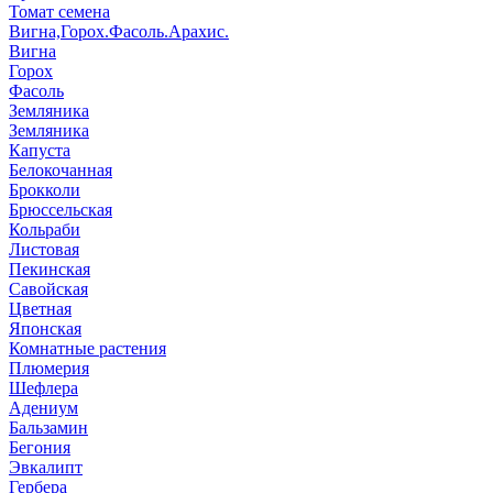
Томат семена
Вигна,Горох.Фасоль.Арахис.
Вигна
Горох
Фасоль
Земляника
Земляника
Капуста
Белокочанная
Брокколи
Брюссельская
Кольраби
Листовая
Пекинская
Савойская
Цветная
Японская
Комнатные растения
Плюмерия
Шефлера
Адениум
Бальзамин
Бегония
Эвкалипт
Гербера