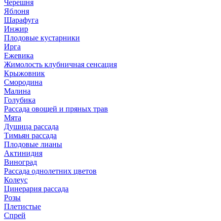
Черешня
Яблоня
Шарафуга
Инжир
Плодовые кустарники
Ирга
Ежевика
Жимолость клубничная сенсация
Крыжовник
Смородина
Малина
Голубика
Рассада овощей и пряных трав
Мята
Душица рассада
Тимьян рассада
Плодовые лианы
Актинидия
Виноград
Рассада однолетних цветов
Колеус
Цинерария рассада
Розы
Плетистые
Спрей