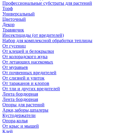
Профессиональные субстраты для растений
Торф
Универсальный
Цветочный
Декор
Травянчик
Инсектициды (от вредителей)
Набор для комплексной обработки теплицы
От гусениц
От клещей и белокрылки
От колорадского жука
От летающих насекомых
От муравьев
От почвенных вредителей
От слизней и улиток
От тараканов и клопов
От тли и других вредителей
Лента бордюрная
Лента бордюрная
Опоры для растений
Арки,заборы,шпалеры
Кустодержатели
Опора,колья
От крыс и мышей
Клей