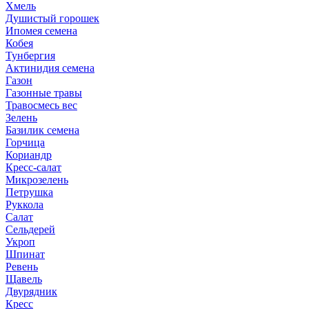
Хмель
Душистый горошек
Ипомея семена
Кобея
Тунбергия
Актинидия семена
Газон
Газонные травы
Травосмесь вес
Зелень
Базилик семена
Горчица
Кориандр
Кресс-салат
Микрозелень
Петрушка
Руккола
Салат
Сельдерей
Укроп
Шпинат
Ревень
Щавель
Двурядник
Кресс