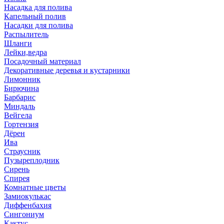
Насадка для полива
Капельный полив
Насадки для полива
Распылитель
Шланги
Лейки,ведра
Посадочный материал
Декоративные деревья и кустарники
Лимонник
Бирючина
Барбарис
Миндаль
Вейгела
Гортензия
Дёрен
Ива
Страусник
Пузыреплодник
Сирень
Спирея
Комнатные цветы
Замиокулькас
Диффенбахия
Сингониум
Кактус