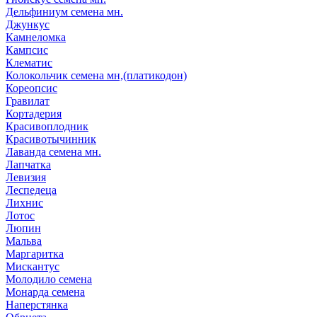
Дельфиниум семена мн.
Джункус
Камнеломка
Кампсис
Клематис
Колокольчик семена мн,(платикодон)
Кореопсис
Гравилат
Кортадерия
Красивоплодник
Красивотычинник
Лаванда семена мн.
Лапчатка
Левизия
Леспедеца
Лихнис
Лотос
Люпин
Мальва
Маргаритка
Мискантус
Молодило семена
Монарда семена
Наперстянка