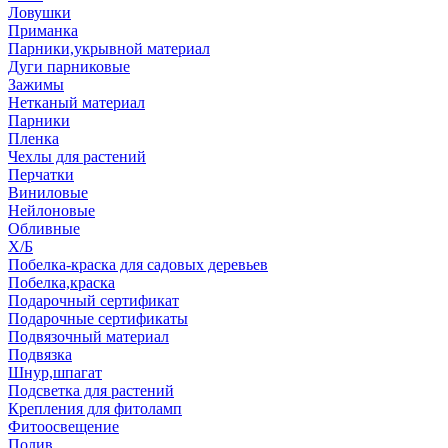
Ловушки
Приманка
Парники,укрывной материал
Дуги парниковые
Зажимы
Нетканый материал
Парники
Пленка
Чехлы для растений
Перчатки
Виниловые
Нейлоновые
Обливные
Х/Б
Побелка-краска для садовых деревьев
Побелка,краска
Подарочный сертификат
Подарочные сертификаты
Подвязочный материал
Подвязка
Шнур,шпагат
Подсветка для растений
Крепления для фитоламп
Фитоосвещение
Полив