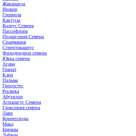
Жакаранда
Инжир
Глориоза
Кактусы
Колеус Семена
Пассифлора
Пеларгония Семена
Спармания
Стрептокарпус
Филодендрон семена
Юкка семена
Агава
Гранат
Клен
Пальма
Гипоэстес
Росянка
Абутилон
Аспарагус Семена
Глоксиния семена
Лавр
Корнеплоды
Мака
Брюква
Дайкон