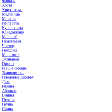
Флоксы
Хоста
Хризантема
Медуница
Мшанка
Императа
Купальница
Кочедыжник
Молочай
Пенстемон
Чистец
Гвоздика
Морозник
Эхинацея
Пионы
ИТО-гибриды
Травянистые
Плодовые деревья
Дюк
Рябина
Абрикос
Вишня
Персик
Груша
Слива