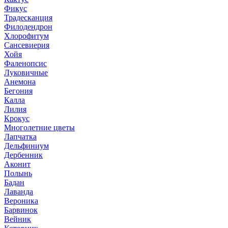
Фикус
Традесканция
Филодендрон
Хлорофитум
Сансевиерия
Хойя
Фаленопсис
Луковичные
Анемона
Бегония
Калла
Лилия
Крокус
Многолетние цветы
Лапчатка
Дельфиниум
Дербенник
Аконит
Полынь
Бадан
Лаванда
Вероника
Барвинок
Вейник