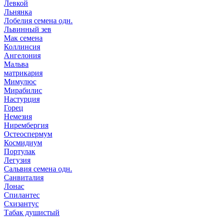
Левкой
Льнянка
Лобелия семена одн.
Львинный зев
Мак семена
Коллинсия
Ангелония
Мальва
матрикария
Мимулюс
Мирабилис
Настурция
Горец
Немезия
Нирембергия
Остеоспермум
Космидиум
Портулак
Легузия
Сальвия семена одн.
Санвиталия
Лонас
Спилантес
Схизантус
Табак душистый