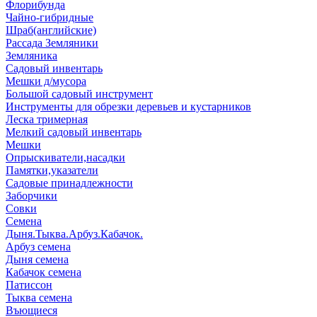
Флорибунда
Чайно-гибридные
Шраб(английские)
Рассада Земляники
Земляника
Садовый инвентарь
Мешки д/мусора
Большой садовый инструмент
Инструменты для обрезки деревьев и кустарников
Леска тримерная
Мелкий садовый инвентарь
Мешки
Опрыскиватели,насадки
Памятки,указатели
Садовые принадлежности
Заборчики
Совки
Семена
Дыня.Тыква.Арбуз.Кабачок.
Арбуз семена
Дыня семена
Кабачок семена
Патиссон
Тыква семена
Въющиеся