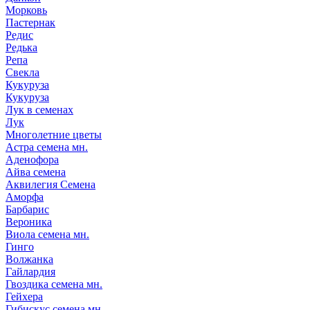
Морковь
Пастернак
Редис
Редька
Репа
Свекла
Кукуруза
Кукуруза
Лук в семенах
Лук
Многолетние цветы
Астра семена мн.
Аденофора
Айва семена
Аквилегия Семена
Аморфа
Барбарис
Вероника
Виола семена мн.
Гинго
Волжанка
Гайлардия
Гвоздика семена мн.
Гейхера
Гибискус семена мн.