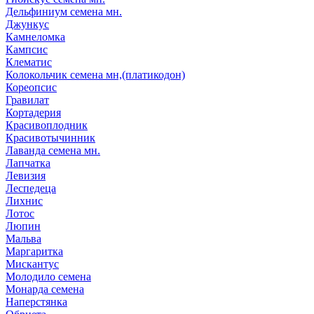
Дельфиниум семена мн.
Джункус
Камнеломка
Кампсис
Клематис
Колокольчик семена мн,(платикодон)
Кореопсис
Гравилат
Кортадерия
Красивоплодник
Красивотычинник
Лаванда семена мн.
Лапчатка
Левизия
Леспедеца
Лихнис
Лотос
Люпин
Мальва
Маргаритка
Мискантус
Молодило семена
Монарда семена
Наперстянка