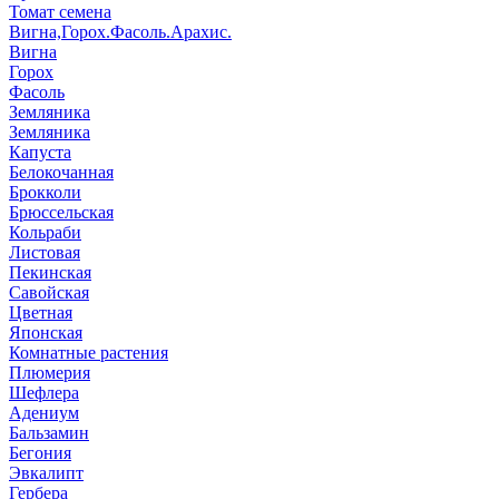
Томат семена
Вигна,Горох.Фасоль.Арахис.
Вигна
Горох
Фасоль
Земляника
Земляника
Капуста
Белокочанная
Брокколи
Брюссельская
Кольраби
Листовая
Пекинская
Савойская
Цветная
Японская
Комнатные растения
Плюмерия
Шефлера
Адениум
Бальзамин
Бегония
Эвкалипт
Гербера