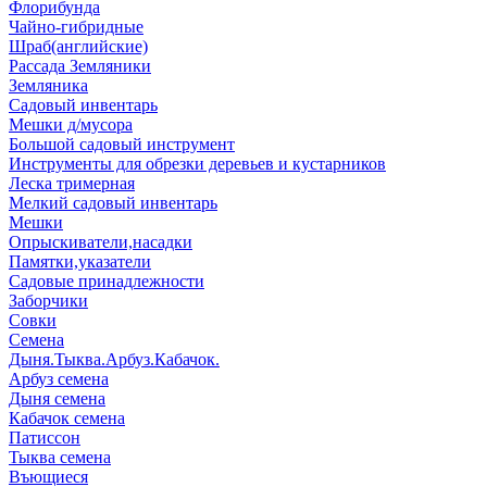
Флорибунда
Чайно-гибридные
Шраб(английские)
Рассада Земляники
Земляника
Садовый инвентарь
Мешки д/мусора
Большой садовый инструмент
Инструменты для обрезки деревьев и кустарников
Леска тримерная
Мелкий садовый инвентарь
Мешки
Опрыскиватели,насадки
Памятки,указатели
Садовые принадлежности
Заборчики
Совки
Семена
Дыня.Тыква.Арбуз.Кабачок.
Арбуз семена
Дыня семена
Кабачок семена
Патиссон
Тыква семена
Въющиеся