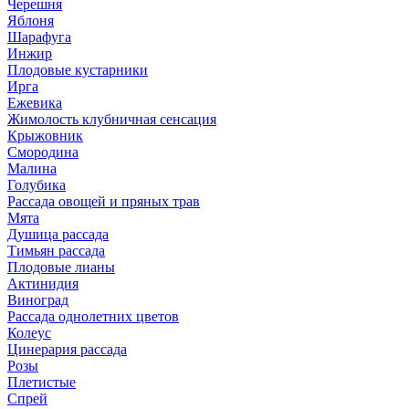
Черешня
Яблоня
Шарафуга
Инжир
Плодовые кустарники
Ирга
Ежевика
Жимолость клубничная сенсация
Крыжовник
Смородина
Малина
Голубика
Рассада овощей и пряных трав
Мята
Душица рассада
Тимьян рассада
Плодовые лианы
Актинидия
Виноград
Рассада однолетних цветов
Колеус
Цинерария рассада
Розы
Плетистые
Спрей