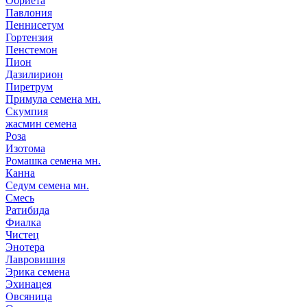
Обриета
Павлония
Пеннисетум
Гортензия
Пенстемон
Пион
Дазилирион
Пиретрум
Примула семена мн.
Скумпия
жасмин семена
Роза
Изотома
Ромашка семена мн.
Канна
Седум семена мн.
Смесь
Ратибида
Фиалка
Чистец
Энотера
Лавровишня
Эрика семена
Эхинацея
Овсяница