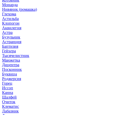
Котовник
Монарда
Нивяник (ромашка)
Глехома
Астильба
Клопогон
Аквилегия
Астра
Бузульник
Астранция
Баптизия
Гейхера
Тысячелистник
Манжетка
Дицентра
Посконник
Буквица
Роджерсия
Горец
Иссоп
Канна
Шалфей
Очиток
Клематис
Лабазник