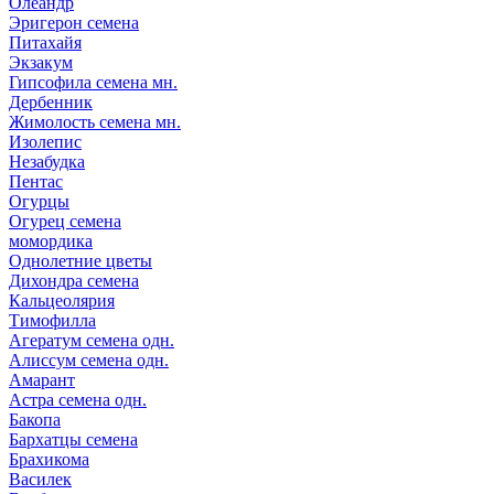
Олеандр
Эригерон семена
Питахайя
Экзакум
Гипсофила семена мн.
Дербенник
Жимолость семена мн.
Изолепис
Незабудка
Пентас
Огурцы
Огурец семена
момордика
Однолетние цветы
Дихондра семена
Кальцеолярия
Тимофилла
Агератум семена одн.
Алиссум семена одн.
Амарант
Астра семена одн.
Бакопа
Бархатцы семена
Брахикома
Василек