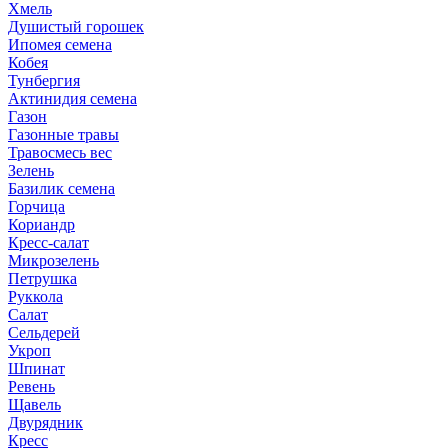
Хмель
Душистый горошек
Ипомея семена
Кобея
Тунбергия
Актинидия семена
Газон
Газонные травы
Травосмесь вес
Зелень
Базилик семена
Горчица
Кориандр
Кресс-салат
Микрозелень
Петрушка
Руккола
Салат
Сельдерей
Укроп
Шпинат
Ревень
Щавель
Двурядник
Кресс