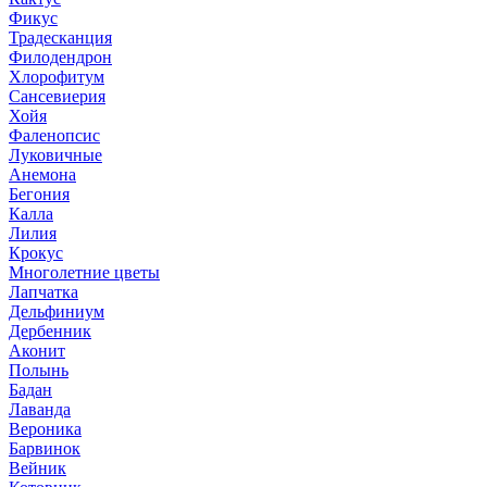
Фикус
Традесканция
Филодендрон
Хлорофитум
Сансевиерия
Хойя
Фаленопсис
Луковичные
Анемона
Бегония
Калла
Лилия
Крокус
Многолетние цветы
Лапчатка
Дельфиниум
Дербенник
Аконит
Полынь
Бадан
Лаванда
Вероника
Барвинок
Вейник