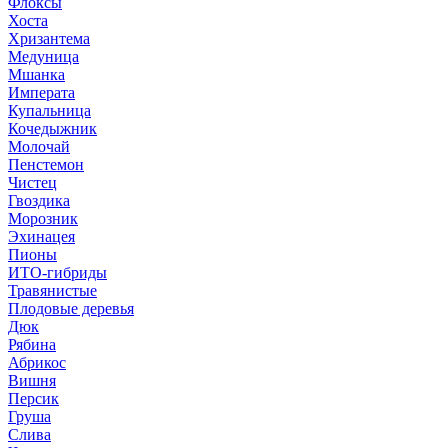
Флоксы
Хоста
Хризантема
Медуница
Мшанка
Императа
Купальница
Кочедыжник
Молочай
Пенстемон
Чистец
Гвоздика
Морозник
Эхинацея
Пионы
ИТО-гибриды
Травянистые
Плодовые деревья
Дюк
Рябина
Абрикос
Вишня
Персик
Груша
Слива