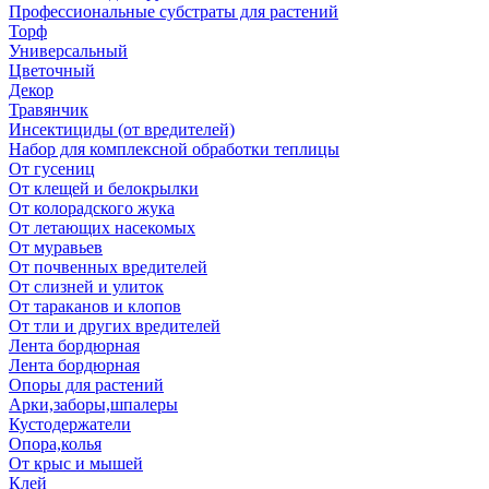
Профессиональные субстраты для растений
Торф
Универсальный
Цветочный
Декор
Травянчик
Инсектициды (от вредителей)
Набор для комплексной обработки теплицы
От гусениц
От клещей и белокрылки
От колорадского жука
От летающих насекомых
От муравьев
От почвенных вредителей
От слизней и улиток
От тараканов и клопов
От тли и других вредителей
Лента бордюрная
Лента бордюрная
Опоры для растений
Арки,заборы,шпалеры
Кустодержатели
Опора,колья
От крыс и мышей
Клей