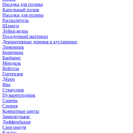
Насадка для полива
Капельный полив
Насадки для полива
Распылитель
Шланги
Лейки,ведра
Посадочный материал
Декоративные деревья и кустарники
Лимонник
Бирючина
Барбарис
Миндаль
Вейгела
Гортензия
Дёрен
Ива
Страусник
Пузыреплодник
Сирень
Спирея
Комнатные цветы
Замиокулькас
Диффенбахия
Сингониум
Кактус