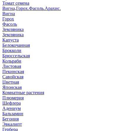
Томат семена
Вигна,Горох.Фасоль.Арахис.
Вигна
Горох
Фасоль
Земляника
Земляника
Капуста
Белокочанная
Брокколи
Брюссельская
Кольраби
Листовая
Пекинская
Савойская
Цветная
Японская
Комнатные растения
Плюмерия
Шефлера
Адениум
Бальзамин
Бегония
Эвкалипт
Гербера