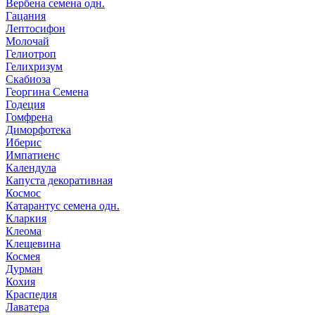
Вербена семена одн.
Гацания
Лептосифон
Молочай
Гелиотроп
Гелихризум
Скабиоза
Георгина Семена
Годеция
Гомфрена
Диморфотека
Иберис
Импатиенс
Календула
Капуста декоративная
Космос
Катарантус семена одн.
Кларкия
Клеома
Клещевина
Космея
Дурман
Кохия
Краспедия
Лаватера