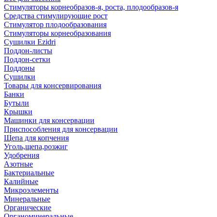
Стимуляторы корнеобразов-я, роста, плодообразов-я
Средства стимулирующие рост
Стимулятор плодообразования
Стимуляторы корнеобразования
Сушилки Ezidri
Поддон-листы
Поддон-сетки
Поддоны
Сушилки
Товары для консервирования
Банки
Бутыли
Крышки
Машинки для консервации
Приспособления для консервации
Щепа для копчения
Уголь,щепа,розжиг
Удобрения
Азотные
Бактериальные
Калийные
Микроэлементы
Минеральные
Органические
Органоминеральные