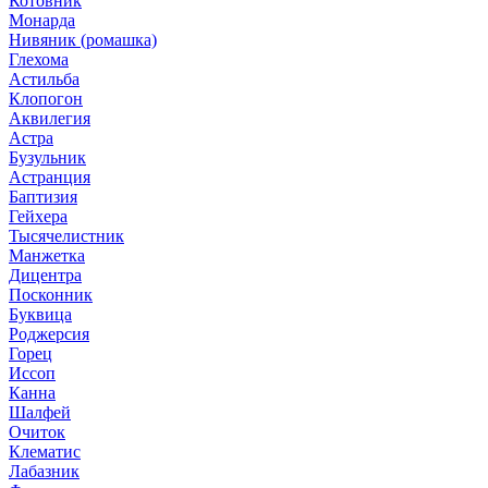
Котовник
Монарда
Нивяник (ромашка)
Глехома
Астильба
Клопогон
Аквилегия
Астра
Бузульник
Астранция
Баптизия
Гейхера
Тысячелистник
Манжетка
Дицентра
Посконник
Буквица
Роджерсия
Горец
Иссоп
Канна
Шалфей
Очиток
Клематис
Лабазник