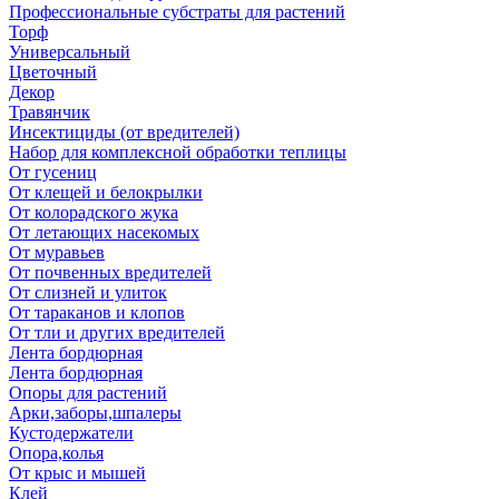
Профессиональные субстраты для растений
Торф
Универсальный
Цветочный
Декор
Травянчик
Инсектициды (от вредителей)
Набор для комплексной обработки теплицы
От гусениц
От клещей и белокрылки
От колорадского жука
От летающих насекомых
От муравьев
От почвенных вредителей
От слизней и улиток
От тараканов и клопов
От тли и других вредителей
Лента бордюрная
Лента бордюрная
Опоры для растений
Арки,заборы,шпалеры
Кустодержатели
Опора,колья
От крыс и мышей
Клей