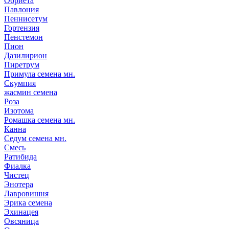
Обриета
Павлония
Пеннисетум
Гортензия
Пенстемон
Пион
Дазилирион
Пиретрум
Примула семена мн.
Скумпия
жасмин семена
Роза
Изотома
Ромашка семена мн.
Канна
Седум семена мн.
Смесь
Ратибида
Фиалка
Чистец
Энотера
Лавровишня
Эрика семена
Эхинацея
Овсяница