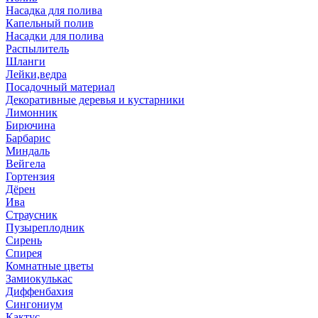
Насадка для полива
Капельный полив
Насадки для полива
Распылитель
Шланги
Лейки,ведра
Посадочный материал
Декоративные деревья и кустарники
Лимонник
Бирючина
Барбарис
Миндаль
Вейгела
Гортензия
Дёрен
Ива
Страусник
Пузыреплодник
Сирень
Спирея
Комнатные цветы
Замиокулькас
Диффенбахия
Сингониум
Кактус