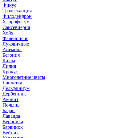
Фикус
Традесканция
Филодендрон
Хлорофитум
Сансевиерия
Хойя
Фаленопсис
Луковичные
Анемона
Бегония
Калла
Лилия
Крокус
Многолетние цветы
Лапчатка
Дельфиниум
Дербенник
Аконит
Полынь
Бадан
Лаванда
Вероника
Барвинок
Вейник