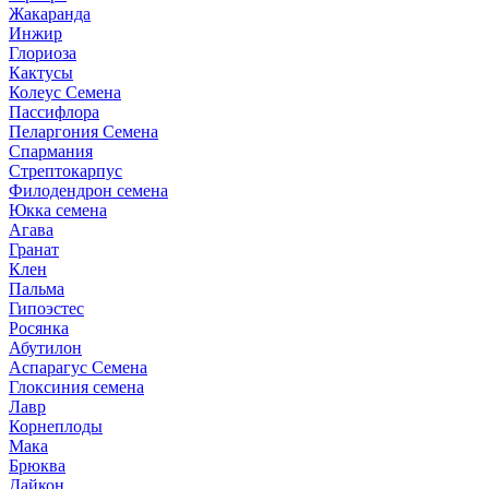
Жакаранда
Инжир
Глориоза
Кактусы
Колеус Семена
Пассифлора
Пеларгония Семена
Спармания
Стрептокарпус
Филодендрон семена
Юкка семена
Агава
Гранат
Клен
Пальма
Гипоэстес
Росянка
Абутилон
Аспарагус Семена
Глоксиния семена
Лавр
Корнеплоды
Мака
Брюква
Дайкон