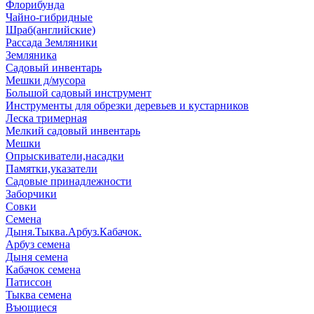
Флорибунда
Чайно-гибридные
Шраб(английские)
Рассада Земляники
Земляника
Садовый инвентарь
Мешки д/мусора
Большой садовый инструмент
Инструменты для обрезки деревьев и кустарников
Леска тримерная
Мелкий садовый инвентарь
Мешки
Опрыскиватели,насадки
Памятки,указатели
Садовые принадлежности
Заборчики
Совки
Семена
Дыня.Тыква.Арбуз.Кабачок.
Арбуз семена
Дыня семена
Кабачок семена
Патиссон
Тыква семена
Въющиеся