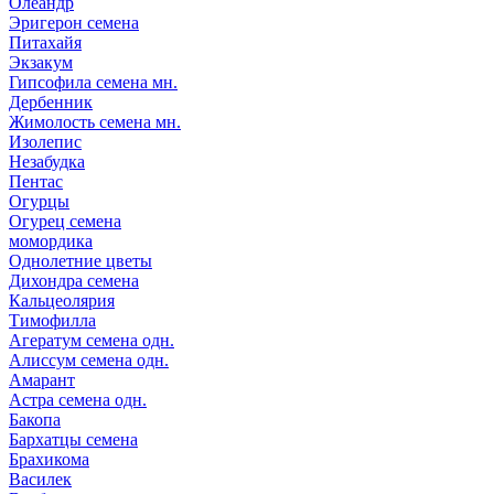
Олеандр
Эригерон семена
Питахайя
Экзакум
Гипсофила семена мн.
Дербенник
Жимолость семена мн.
Изолепис
Незабудка
Пентас
Огурцы
Огурец семена
момордика
Однолетние цветы
Дихондра семена
Кальцеолярия
Тимофилла
Агератум семена одн.
Алиссум семена одн.
Амарант
Астра семена одн.
Бакопа
Бархатцы семена
Брахикома
Василек