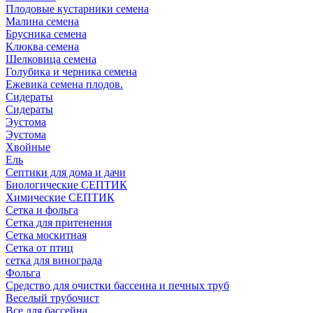
Плодовые кустарники семена
Малина семена
Брусника семена
Клюква семена
Шелковица семена
Голубика и черника семена
Ежевика семена плодов.
Сидераты
Сидераты
Эустома
Эустома
Хвойные
Ель
Септики для дома и дачи
Биологические СЕПТИК
Химические СЕПТИК
Сетка и фольга
Сетка для притенения
Сетка москитная
Сетка от птиц
сетка для винограда
Фольга
Средство для очистки бассеина и печных труб
Веселый трубочист
Все для бассейна