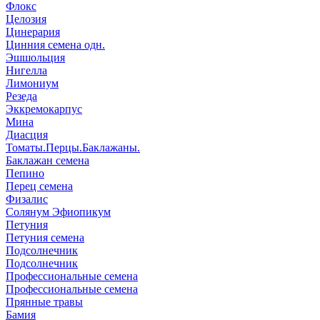
Флокс
Целозия
Цинерария
Цинния семена одн.
Эшшольция
Нигелла
Лимониум
Резеда
Эккремокарпус
Мина
Диасция
Томаты.Перцы.Баклажаны.
Баклажан семена
Пепино
Перец семена
Физалис
Солянум Эфиопикум
Петуния
Петуния семена
Подсолнечник
Подсолнечник
Профессиональные семена
Профессиональные семена
Прянные травы
Бамия