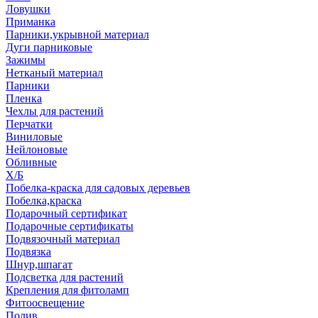
Ловушки
Приманка
Парники,укрывной материал
Дуги парниковые
Зажимы
Нетканый материал
Парники
Пленка
Чехлы для растений
Перчатки
Виниловые
Нейлоновые
Обливные
Х/Б
Побелка-краска для садовых деревьев
Побелка,краска
Подарочный сертификат
Подарочные сертификаты
Подвязочный материал
Подвязка
Шнур,шпагат
Подсветка для растений
Крепления для фитоламп
Фитоосвещение
Полив