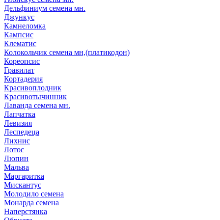
Дельфиниум семена мн.
Джункус
Камнеломка
Кампсис
Клематис
Колокольчик семена мн,(платикодон)
Кореопсис
Гравилат
Кортадерия
Красивоплодник
Красивотычинник
Лаванда семена мн.
Лапчатка
Левизия
Леспедеца
Лихнис
Лотос
Люпин
Мальва
Маргаритка
Мискантус
Молодило семена
Монарда семена
Наперстянка