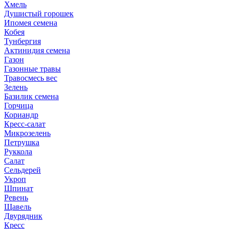
Хмель
Душистый горошек
Ипомея семена
Кобея
Тунбергия
Актинидия семена
Газон
Газонные травы
Травосмесь вес
Зелень
Базилик семена
Горчица
Кориандр
Кресс-салат
Микрозелень
Петрушка
Руккола
Салат
Сельдерей
Укроп
Шпинат
Ревень
Щавель
Двурядник
Кресс