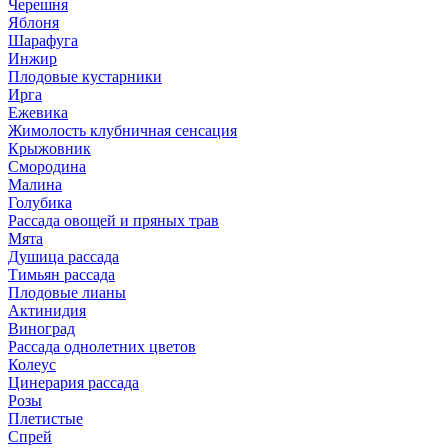
Черешня
Яблоня
Шарафуга
Инжир
Плодовые кустарники
Ирга
Ежевика
Жимолость клубничная сенсация
Крыжовник
Смородина
Малина
Голубика
Рассада овощей и пряных трав
Мята
Душица рассада
Тимьян рассада
Плодовые лианы
Актинидия
Виноград
Рассада однолетних цветов
Колеус
Цинерария рассада
Розы
Плетистые
Спрей