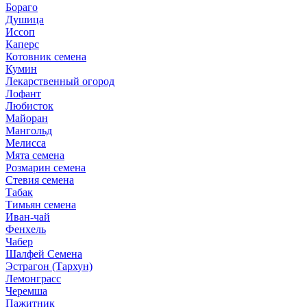
Бораго
Душица
Иссоп
Каперс
Котовник семена
Кумин
Лекарственный огород
Лофант
Любисток
Майоран
Мангольд
Мелисса
Мята семена
Розмарин семена
Стевия семена
Табак
Тимьян семена
Иван-чай
Фенхель
Чабер
Шалфей Семена
Эстрагон (Тархун)
Лемонграсс
Черемша
Пажитник