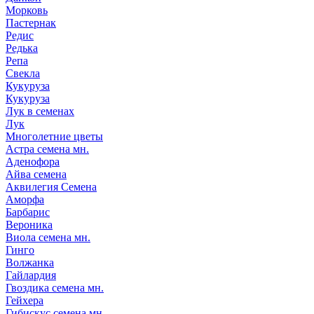
Морковь
Пастернак
Редис
Редька
Репа
Свекла
Кукуруза
Кукуруза
Лук в семенах
Лук
Многолетние цветы
Астра семена мн.
Аденофора
Айва семена
Аквилегия Семена
Аморфа
Барбарис
Вероника
Виола семена мн.
Гинго
Волжанка
Гайлардия
Гвоздика семена мн.
Гейхера
Гибискус семена мн.