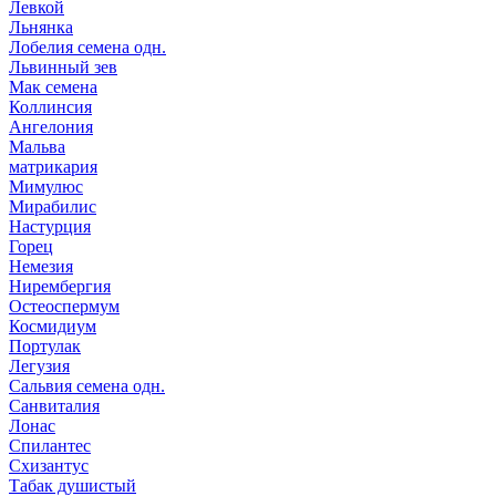
Левкой
Льнянка
Лобелия семена одн.
Львинный зев
Мак семена
Коллинсия
Ангелония
Мальва
матрикария
Мимулюс
Мирабилис
Настурция
Горец
Немезия
Нирембергия
Остеоспермум
Космидиум
Портулак
Легузия
Сальвия семена одн.
Санвиталия
Лонас
Спилантес
Схизантус
Табак душистый