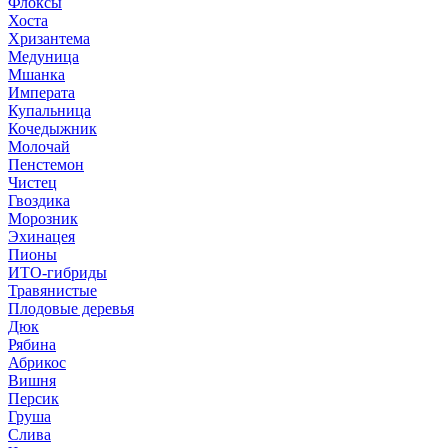
Флоксы
Хоста
Хризантема
Медуница
Мшанка
Императа
Купальница
Кочедыжник
Молочай
Пенстемон
Чистец
Гвоздика
Морозник
Эхинацея
Пионы
ИТО-гибриды
Травянистые
Плодовые деревья
Дюк
Рябина
Абрикос
Вишня
Персик
Груша
Слива