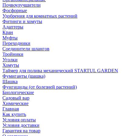
Почвоулучшители
Фосфорные
Удобрения для комнатных растений
Фитинги и хомуты
Адаптеры
Кран
Муфты
Переходники
Соединители шлангов
Тройники
Уголки
Хомуты
Таймер для полива механический STARTUL GARDEN
Фумиганты (шашка)
Шашка
Фунгициды (от болезней растений)
Биологические
Садовый вар
Химические
Главная
Как купить
Условия оплаты
Условия доставки
Гарантия на товар