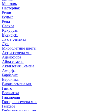
Морковь
Пастернак
Редис
Редька
Репа
Свекла
Кукуруза
Кукуруза
Лук в семенах
Лук
Многолетние цветы
Астра семена мн.
Аденофора
Айва семена
Аквилегия Семена
Аморфа
Барбарис
Вероника
Виола семена мн.
Гинго
Волжанка
Гайлардия
Гвоздика семена мн.
Гейхера
Гибискус семена мн.