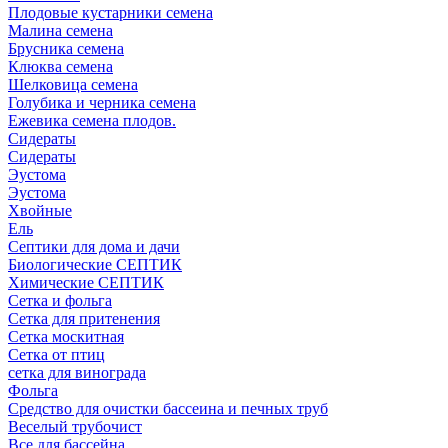
Плодовые кустарники семена
Малина семена
Брусника семена
Клюква семена
Шелковица семена
Голубика и черника семена
Ежевика семена плодов.
Сидераты
Сидераты
Эустома
Эустома
Хвойные
Ель
Септики для дома и дачи
Биологические СЕПТИК
Химические СЕПТИК
Сетка и фольга
Сетка для притенения
Сетка москитная
Сетка от птиц
сетка для винограда
Фольга
Средство для очистки бассеина и печных труб
Веселый трубочист
Все для бассейна