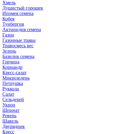
Хмель
Душистый горошек
Ипомея семена
Кобея
Тунбергия
Актинидия семена
Газон
Газонные травы
Травосмесь вес
Зелень
Базилик семена
Горчица
Кориандр
Кресс-салат
Микрозелень
Петрушка
Руккола
Салат
Сельдерей
Укроп
Шпинат
Ревень
Щавель
Двурядник
Кресс