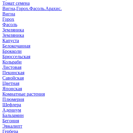
Томат семена
Вигна,Горох.Фасоль.Арахис.
Вигна
Горох
Фасоль
Земляника
Земляника
Капуста
Белокочанная
Брокколи
Брюссельская
Кольраби
Листовая
Пекинская
Савойская
Цветная
Японская
Комнатные растения
Плюмерия
Шефлера
Адениум
Бальзамин
Бегония
Эвкалипт
Гербера