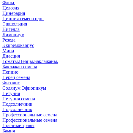
Флокс
Целозия
Цинерария
Цинния семена одн.
Эшшольция
Нигелла
Лимониум
Резеда
Эккремокарпус
Мина
Диасция
Томаты.Перцы.Баклажаны.
Баклажан семена
Пепино
Перец семена
Физалис
Солянум Эфиопикум
Петуния
Петуния семена
Подсолнечник
Подсолнечник
Профессиональные семена
Профессиональные семена
Прянные травы
Бамия