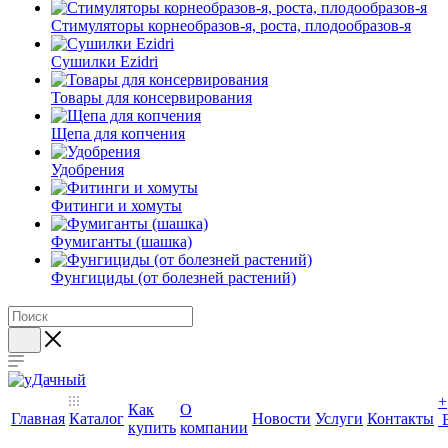
Стимуляторы корнеобразов-я, роста, плодообразов-я
Сушилки Ezidri
Товары для консервирования
Щепа для копчения
Удобрения
Фитинги и хомуты
Фумиганты (шашка)
Фунгициды (от болезней растений)
+
Как
О
Главная
Каталог
Новости
Услуги
Контакты
купить
компании