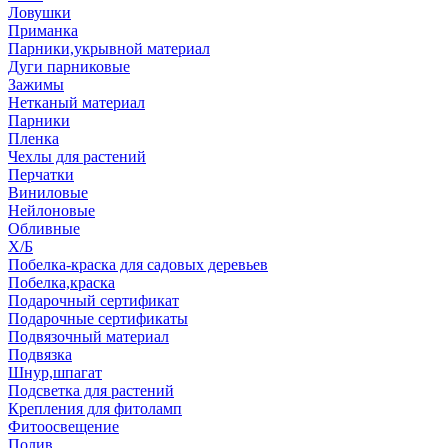
Ловушки
Приманка
Парники,укрывной материал
Дуги парниковые
Зажимы
Нетканый материал
Парники
Пленка
Чехлы для растений
Перчатки
Виниловые
Нейлоновые
Обливные
Х/Б
Побелка-краска для садовых деревьев
Побелка,краска
Подарочный сертификат
Подарочные сертификаты
Подвязочный материал
Подвязка
Шнур,шпагат
Подсветка для растений
Крепления для фитоламп
Фитоосвещение
Полив