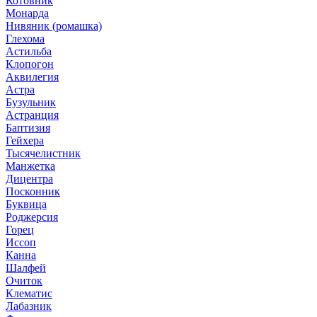
Котовник
Монарда
Нивяник (ромашка)
Глехома
Астильба
Клопогон
Аквилегия
Астра
Бузульник
Астранция
Баптизия
Гейхера
Тысячелистник
Манжетка
Дицентра
Посконник
Буквица
Роджерсия
Горец
Иссоп
Канна
Шалфей
Очиток
Клематис
Лабазник