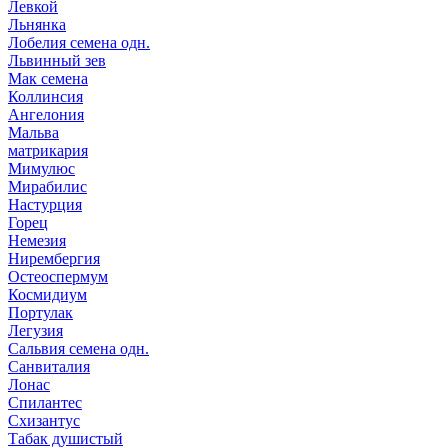
Левкой
Льнянка
Лобелия семена одн.
Львинный зев
Мак семена
Коллинсия
Ангелония
Мальва
матрикария
Мимулюс
Мирабилис
Настурция
Горец
Немезия
Нирембергия
Остеоспермум
Космидиум
Портулак
Легузия
Сальвия семена одн.
Санвиталия
Лонас
Спилантес
Схизантус
Табак душистый