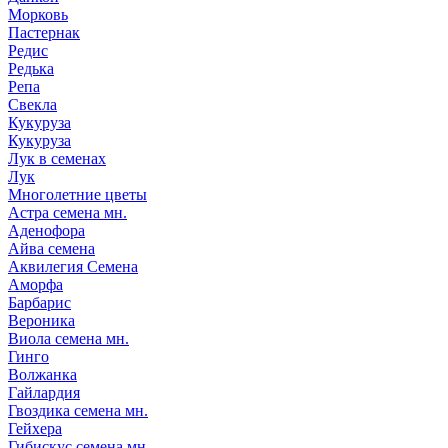
Морковь
Пастернак
Редис
Редька
Репа
Свекла
Кукуруза
Кукуруза
Лук в семенах
Лук
Многолетние цветы
Астра семена мн.
Аденофора
Айва семена
Аквилегия Семена
Аморфа
Барбарис
Вероника
Виола семена мн.
Гинго
Волжанка
Гайлардия
Гвоздика семена мн.
Гейхера
Гибискус семена мн.