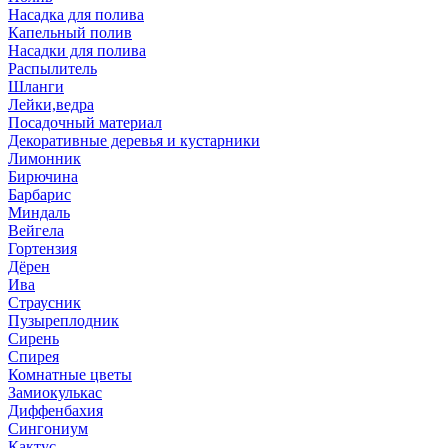
Насадка для полива
Капельный полив
Насадки для полива
Распылитель
Шланги
Лейки,ведра
Посадочный материал
Декоративные деревья и кустарники
Лимонник
Бирючина
Барбарис
Миндаль
Вейгела
Гортензия
Дёрен
Ива
Страусник
Пузыреплодник
Сирень
Спирея
Комнатные цветы
Замиокулькас
Диффенбахия
Сингониум
Кактус