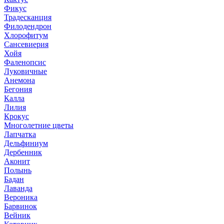
Фикус
Традесканция
Филодендрон
Хлорофитум
Сансевиерия
Хойя
Фаленопсис
Луковичные
Анемона
Бегония
Калла
Лилия
Крокус
Многолетние цветы
Лапчатка
Дельфиниум
Дербенник
Аконит
Полынь
Бадан
Лаванда
Вероника
Барвинок
Вейник