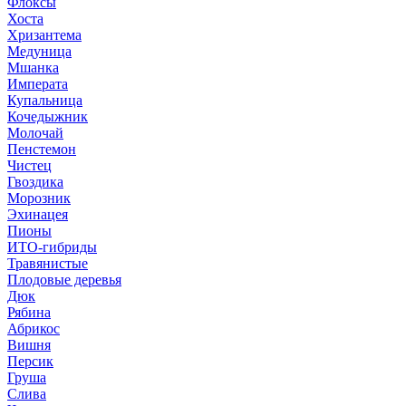
Флоксы
Хоста
Хризантема
Медуница
Мшанка
Императа
Купальница
Кочедыжник
Молочай
Пенстемон
Чистец
Гвоздика
Морозник
Эхинацея
Пионы
ИТО-гибриды
Травянистые
Плодовые деревья
Дюк
Рябина
Абрикос
Вишня
Персик
Груша
Слива