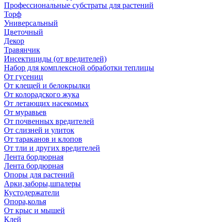
Профессиональные субстраты для растений
Торф
Универсальный
Цветочный
Декор
Травянчик
Инсектициды (от вредителей)
Набор для комплексной обработки теплицы
От гусениц
От клещей и белокрылки
От колорадского жука
От летающих насекомых
От муравьев
От почвенных вредителей
От слизней и улиток
От тараканов и клопов
От тли и других вредителей
Лента бордюрная
Лента бордюрная
Опоры для растений
Арки,заборы,шпалеры
Кустодержатели
Опора,колья
От крыс и мышей
Клей