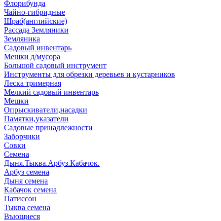
Флорибунда
Чайно-гибридные
Шраб(английские)
Рассада Земляники
Земляника
Садовый инвентарь
Мешки д/мусора
Большой садовый инструмент
Инструменты для обрезки деревьев и кустарников
Леска тримерная
Мелкий садовый инвентарь
Мешки
Опрыскиватели,насадки
Памятки,указатели
Садовые принадлежности
Заборчики
Совки
Семена
Дыня.Тыква.Арбуз.Кабачок.
Арбуз семена
Дыня семена
Кабачок семена
Патиссон
Тыква семена
Въющиеся