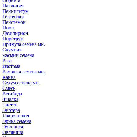
Обриета
Павлония
Пеннисетум
Гортензия
Пенстемон
Пион
Дазилирион
Пиретрум
Примула семена мн.
Скумпия
жасмин семена
Роза
Изотома
Ромашка семена мн.
Канна
Седум семена мн.
Смесь
Ратибида
Фиалка
Чистец
Энотера
Лавровишня
Эрика семена
Эхинацея
Овсяница