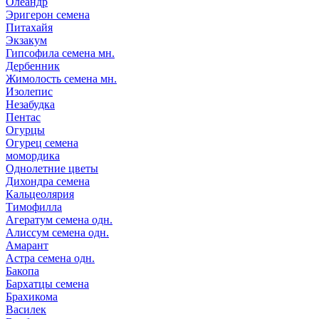
Олеандр
Эригерон семена
Питахайя
Экзакум
Гипсофила семена мн.
Дербенник
Жимолость семена мн.
Изолепис
Незабудка
Пентас
Огурцы
Огурец семена
момордика
Однолетние цветы
Дихондра семена
Кальцеолярия
Тимофилла
Агератум семена одн.
Алиссум семена одн.
Амарант
Астра семена одн.
Бакопа
Бархатцы семена
Брахикома
Василек