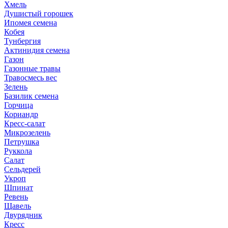
Хмель
Душистый горошек
Ипомея семена
Кобея
Тунбергия
Актинидия семена
Газон
Газонные травы
Травосмесь вес
Зелень
Базилик семена
Горчица
Кориандр
Кресс-салат
Микрозелень
Петрушка
Руккола
Салат
Сельдерей
Укроп
Шпинат
Ревень
Щавель
Двурядник
Кресс