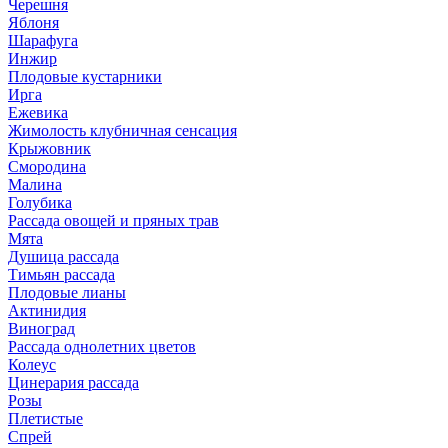
Черешня
Яблоня
Шарафуга
Инжир
Плодовые кустарники
Ирга
Ежевика
Жимолость клубничная сенсация
Крыжовник
Смородина
Малина
Голубика
Рассада овощей и пряных трав
Мята
Душица рассада
Тимьян рассада
Плодовые лианы
Актинидия
Виноград
Рассада однолетних цветов
Колеус
Цинерария рассада
Розы
Плетистые
Спрей