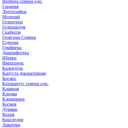
Вербена семена одн.
Гацания
Лептосифон
Молочай
Гелиотроп
Гелихризум
Скабиоза
Георгина Семена
Годеция
Гомфрена
Диморфотека
Иберис
Импатиенс
Календула
Капуста декоративная
Космос
Катарантус семена одн.
Кларкия
Клеома
Клещевина
Космея
Дурман
Кохия
Краспедия
Лаватера