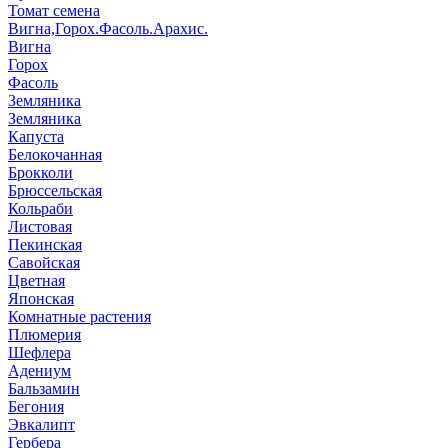
Томат семена
Вигна,Горох.Фасоль.Арахис.
Вигна
Горох
Фасоль
Земляника
Земляника
Капуста
Белокочанная
Брокколи
Брюссельская
Кольраби
Листовая
Пекинская
Савойская
Цветная
Японская
Комнатные растения
Плюмерия
Шефлера
Адениум
Бальзамин
Бегония
Эвкалипт
Гербера