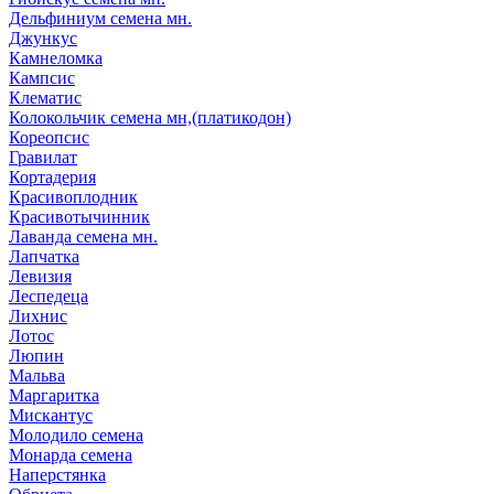
Дельфиниум семена мн.
Джункус
Камнеломка
Кампсис
Клематис
Колокольчик семена мн,(платикодон)
Кореопсис
Гравилат
Кортадерия
Красивоплодник
Красивотычинник
Лаванда семена мн.
Лапчатка
Левизия
Леспедеца
Лихнис
Лотос
Люпин
Мальва
Маргаритка
Мискантус
Молодило семена
Монарда семена
Наперстянка