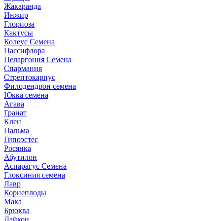
Жакаранда
Инжир
Глориоза
Кактусы
Колеус Семена
Пассифлора
Пеларгония Семена
Спармания
Стрептокарпус
Филодендрон семена
Юкка семена
Агава
Гранат
Клен
Пальма
Гипоэстес
Росянка
Абутилон
Аспарагус Семена
Глоксиния семена
Лавр
Корнеплоды
Мака
Брюква
Дайкон