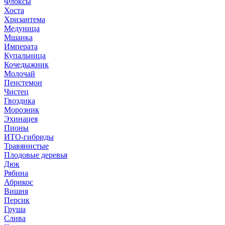
Флоксы
Хоста
Хризантема
Медуница
Мшанка
Императа
Купальница
Кочедыжник
Молочай
Пенстемон
Чистец
Гвоздика
Морозник
Эхинацея
Пионы
ИТО-гибриды
Травянистые
Плодовые деревья
Дюк
Рябина
Абрикос
Вишня
Персик
Груша
Слива