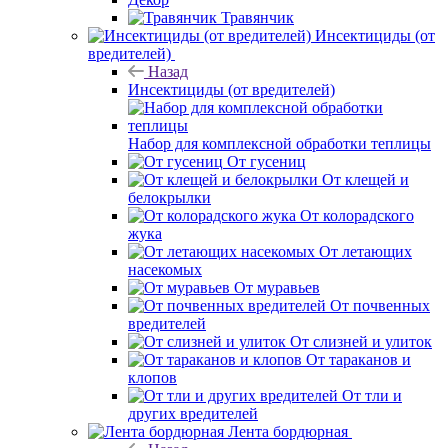
Травянчик
Инсектициды (от
вредителей)
Назад
Инсектициды (от вредителей)
Набор для комплексной обработки теплицы
От гусениц
От клещей и
белокрылки
От колорадского
жука
От летающих
насекомых
От муравьев
От почвенных
вредителей
От слизней и улиток
От тараканов и
клопов
От тли и
других вредителей
Лента бордюрная