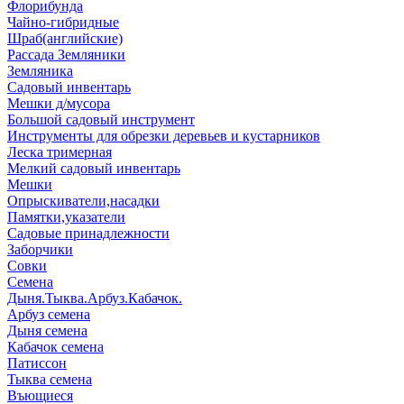
Флорибунда
Чайно-гибридные
Шраб(английские)
Рассада Земляники
Земляника
Садовый инвентарь
Мешки д/мусора
Большой садовый инструмент
Инструменты для обрезки деревьев и кустарников
Леска тримерная
Мелкий садовый инвентарь
Мешки
Опрыскиватели,насадки
Памятки,указатели
Садовые принадлежности
Заборчики
Совки
Семена
Дыня.Тыква.Арбуз.Кабачок.
Арбуз семена
Дыня семена
Кабачок семена
Патиссон
Тыква семена
Въющиеся