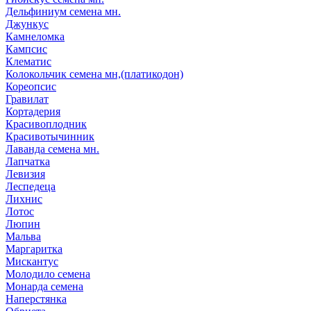
Дельфиниум семена мн.
Джункус
Камнеломка
Кампсис
Клематис
Колокольчик семена мн,(платикодон)
Кореопсис
Гравилат
Кортадерия
Красивоплодник
Красивотычинник
Лаванда семена мн.
Лапчатка
Левизия
Леспедеца
Лихнис
Лотос
Люпин
Мальва
Маргаритка
Мискантус
Молодило семена
Монарда семена
Наперстянка