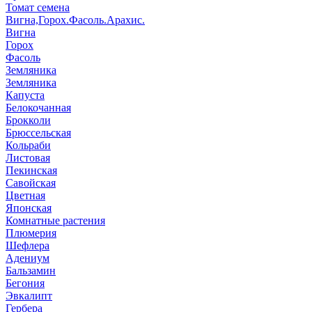
Томат семена
Вигна,Горох.Фасоль.Арахис.
Вигна
Горох
Фасоль
Земляника
Земляника
Капуста
Белокочанная
Брокколи
Брюссельская
Кольраби
Листовая
Пекинская
Савойская
Цветная
Японская
Комнатные растения
Плюмерия
Шефлера
Адениум
Бальзамин
Бегония
Эвкалипт
Гербера