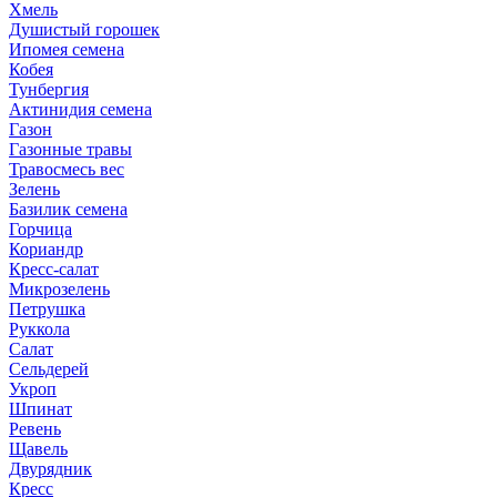
Хмель
Душистый горошек
Ипомея семена
Кобея
Тунбергия
Актинидия семена
Газон
Газонные травы
Травосмесь вес
Зелень
Базилик семена
Горчица
Кориандр
Кресс-салат
Микрозелень
Петрушка
Руккола
Салат
Сельдерей
Укроп
Шпинат
Ревень
Щавель
Двурядник
Кресс