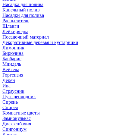
Насадка для полива
Капельный полив
Насадки для полива
Распылитель
Шланги
Лейки,ведра
Посадочный материал
Декоративные деревья и кустарники
Лимонник
Бирючина
Барбарис
Миндаль
Вейгела
Гортензия
Дёрен
Ива
Страусник
Пузыреплодник
Сирень
Спирея
Комнатные цветы
Замиокулькас
Диффенбахия
Сингониум
Кактус