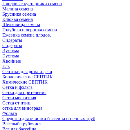
Плодовые кустарники семена
Малина семена
Брусника семена
Клюква семена
Шелковица семена
Голубика и черника семена
Ежевика семена плодов.
Сидераты
Сидераты
Эустома
Эустома
Хвойные
Ель
Септики для дома и дачи
Биологические СЕПТИК
Химические СЕПТИК
Сетка и фольга
Сетка для притенения
Сетка москитная
Сетка от птиц
сетка для винограда
Фольга
Средство для очистки бассеина и печных труб
Веселый трубочист
Все для бассейна