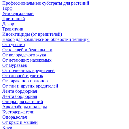
Профессиональные субстраты для растений
Торф
Универсальный
Цветочный
Декор
Травянчик
Инсектициды (от вредителей)
Набор для комплексной обработки теплицы
От гусениц
От клещей и белокрылки
От колорадского жука
От летающих насекомых
От муравьев
От почвенных вредителей
От слизней и улиток
От тараканов и клопов
От тли и других вредителей
Лента бордюрная
Лента бордюрная
Опоры для растений
Арки,заборы,шпалеры
Кустодержатели
Опора,колья
От крыс и мышей
Клей