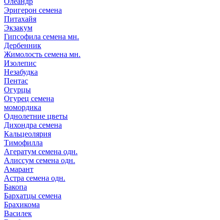
Олеандр
Эригерон семена
Питахайя
Экзакум
Гипсофила семена мн.
Дербенник
Жимолость семена мн.
Изолепис
Незабудка
Пентас
Огурцы
Огурец семена
момордика
Однолетние цветы
Дихондра семена
Кальцеолярия
Тимофилла
Агератум семена одн.
Алиссум семена одн.
Амарант
Астра семена одн.
Бакопа
Бархатцы семена
Брахикома
Василек