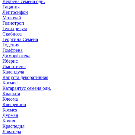
Вербена семена одн.
Гацания
Лептосифон
Молочай
Гелиотроп
Гелихризум
Скабиоза
Георгина Семена
Годеция
Гомфрена
Диморфотека
Иберис
Импатиенс
Календула
Капуста декоративная
Космос
Катарантус семена одн.
Кларкия
Клеома
Клещевина
Космея
Дурман
Кохия
Краспедия
Лаватера