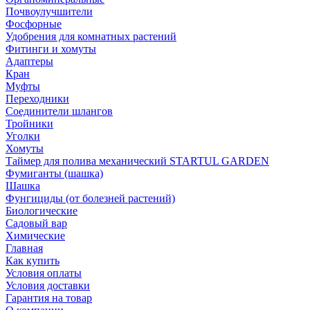
Почвоулучшители
Фосфорные
Удобрения для комнатных растений
Фитинги и хомуты
Адаптеры
Кран
Муфты
Переходники
Соединители шлангов
Тройники
Уголки
Хомуты
Таймер для полива механический STARTUL GARDEN
Фумиганты (шашка)
Шашка
Фунгициды (от болезней растений)
Биологические
Садовый вар
Химические
Главная
Как купить
Условия оплаты
Условия доставки
Гарантия на товар