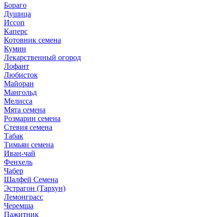
Бораго
Душица
Иссоп
Каперс
Котовник семена
Кумин
Лекарственный огород
Лофант
Любисток
Майоран
Мангольд
Мелисса
Мята семена
Розмарин семена
Стевия семена
Табак
Тимьян семена
Иван-чай
Фенхель
Чабер
Шалфей Семена
Эстрагон (Тархун)
Лемонграсс
Черемша
Пажитник