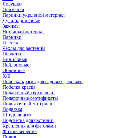
Ловушки
Приманка
Парники,укрывной материал
Дуги парниковые
Зажимы
Нетканый материал
Парники
Пленка
Чехлы для растений
Перчатки
Виниловые
Нейлоновые
Обливные
Х/Б
Побелка-краска для садовых деревьев
Побелка,краска
Подарочный сертификат
Подарочные сертификаты
Подвязочный материал
Подвязка
Шнур,шпагат
Подсветка для растений
Крепления для фитоламп
Фитоосвещение
Полив