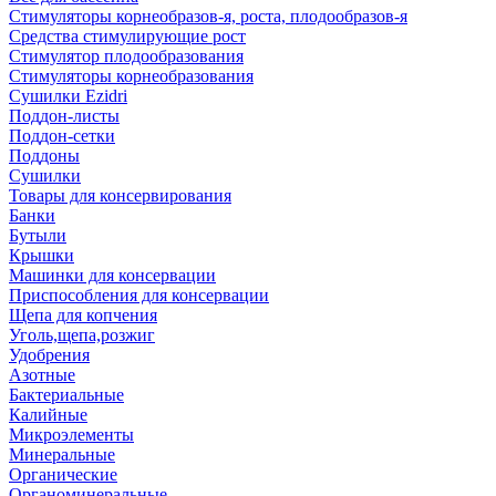
Стимуляторы корнеобразов-я, роста, плодообразов-я
Средства стимулирующие рост
Стимулятор плодообразования
Стимуляторы корнеобразования
Сушилки Ezidri
Поддон-листы
Поддон-сетки
Поддоны
Сушилки
Товары для консервирования
Банки
Бутыли
Крышки
Машинки для консервации
Приспособления для консервации
Щепа для копчения
Уголь,щепа,розжиг
Удобрения
Азотные
Бактериальные
Калийные
Микроэлементы
Минеральные
Органические
Органоминеральные