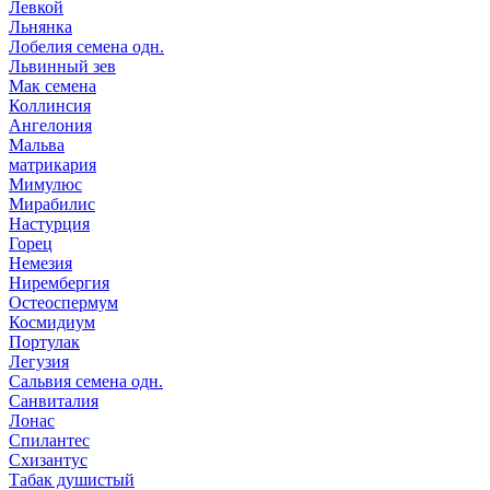
Левкой
Льнянка
Лобелия семена одн.
Львинный зев
Мак семена
Коллинсия
Ангелония
Мальва
матрикария
Мимулюс
Мирабилис
Настурция
Горец
Немезия
Нирембергия
Остеоспермум
Космидиум
Портулак
Легузия
Сальвия семена одн.
Санвиталия
Лонас
Спилантес
Схизантус
Табак душистый