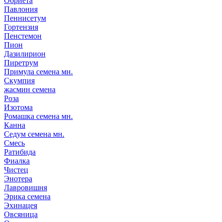
Обриета
Павлония
Пеннисетум
Гортензия
Пенстемон
Пион
Дазилирион
Пиретрум
Примула семена мн.
Скумпия
жасмин семена
Роза
Изотома
Ромашка семена мн.
Канна
Седум семена мн.
Смесь
Ратибида
Фиалка
Чистец
Энотера
Лавровишня
Эрика семена
Эхинацея
Овсяница