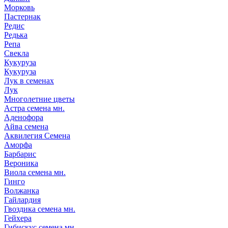
Морковь
Пастернак
Редис
Редька
Репа
Свекла
Кукуруза
Кукуруза
Лук в семенах
Лук
Многолетние цветы
Астра семена мн.
Аденофора
Айва семена
Аквилегия Семена
Аморфа
Барбарис
Вероника
Виола семена мн.
Гинго
Волжанка
Гайлардия
Гвоздика семена мн.
Гейхера
Гибискус семена мн.