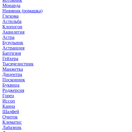
Котовник
Монарда
Нивяник (ромашка)
Глехома
Астильба
Клопогон
Аквилегия
Астра
Бузульник
Астранция
Баптизия
Гейхера
Тысячелистник
Манжетка
Дицентра
Посконник
Буквица
Роджерсия
Горец
Иссоп
Канна
Шалфей
Очиток
Клематис
Лабазник