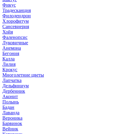
Фикус
Традесканция
Филодендрон
Хлорофитум
Сансевиерия
Хойя
Фаленопсис
Луковичные
Анемона
Бегония
Калла
Лилия
Крокус
Многолетние цветы
Лапчатка
Дельфиниум
Дербенник
Аконит
Полынь
Бадан
Лаванда
Вероника
Барвинок
Вейник