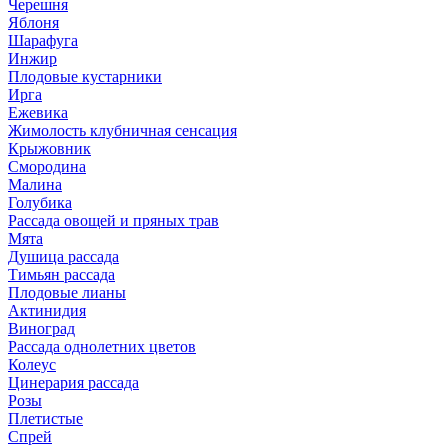
Черешня
Яблоня
Шарафуга
Инжир
Плодовые кустарники
Ирга
Ежевика
Жимолость клубничная сенсация
Крыжовник
Смородина
Малина
Голубика
Рассада овощей и пряных трав
Мята
Душица рассада
Тимьян рассада
Плодовые лианы
Актинидия
Виноград
Рассада однолетних цветов
Колеус
Цинерария рассада
Розы
Плетистые
Спрей