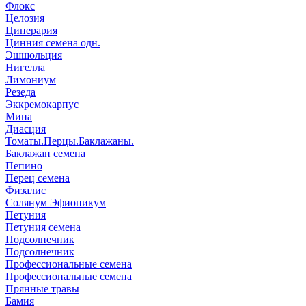
Флокс
Целозия
Цинерария
Цинния семена одн.
Эшшольция
Нигелла
Лимониум
Резеда
Эккремокарпус
Мина
Диасция
Томаты.Перцы.Баклажаны.
Баклажан семена
Пепино
Перец семена
Физалис
Солянум Эфиопикум
Петуния
Петуния семена
Подсолнечник
Подсолнечник
Профессиональные семена
Профессиональные семена
Прянные травы
Бамия