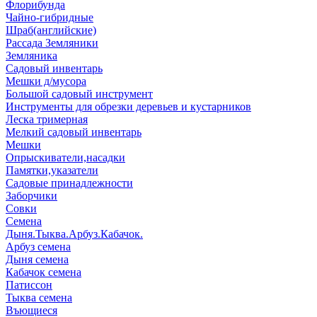
Флорибунда
Чайно-гибридные
Шраб(английские)
Рассада Земляники
Земляника
Садовый инвентарь
Мешки д/мусора
Большой садовый инструмент
Инструменты для обрезки деревьев и кустарников
Леска тримерная
Мелкий садовый инвентарь
Мешки
Опрыскиватели,насадки
Памятки,указатели
Садовые принадлежности
Заборчики
Совки
Семена
Дыня.Тыква.Арбуз.Кабачок.
Арбуз семена
Дыня семена
Кабачок семена
Патиссон
Тыква семена
Въющиеся