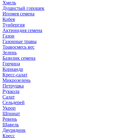
Хмель
Душистый горошек
Ипомея семена
Кобея
Тунбергия
Актинидия семена
Газон
Газонные травы
Травосмесь вес
Зелень
Базилик семена
Горчица
Кориандр
Кресс-салат
Микрозелень
Петрушка
Руккола
Салат
Сельдерей
Укроп
Шпинат
Ревень
Щавель
Двурядник
Кресс