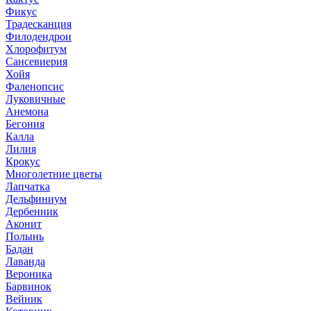
Фикус
Традесканция
Филодендрон
Хлорофитум
Сансевиерия
Хойя
Фаленопсис
Луковичные
Анемона
Бегония
Калла
Лилия
Крокус
Многолетние цветы
Лапчатка
Дельфиниум
Дербенник
Аконит
Полынь
Бадан
Лаванда
Вероника
Барвинок
Вейник