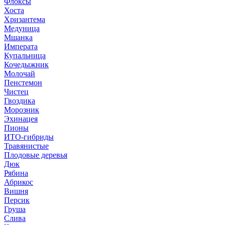
Флоксы
Хоста
Хризантема
Медуница
Мшанка
Императа
Купальница
Кочедыжник
Молочай
Пенстемон
Чистец
Гвоздика
Морозник
Эхинацея
Пионы
ИТО-гибриды
Травянистые
Плодовые деревья
Дюк
Рябина
Абрикос
Вишня
Персик
Груша
Слива