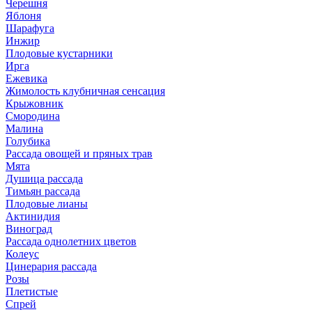
Черешня
Яблоня
Шарафуга
Инжир
Плодовые кустарники
Ирга
Ежевика
Жимолость клубничная сенсация
Крыжовник
Смородина
Малина
Голубика
Рассада овощей и пряных трав
Мята
Душица рассада
Тимьян рассада
Плодовые лианы
Актинидия
Виноград
Рассада однолетних цветов
Колеус
Цинерария рассада
Розы
Плетистые
Спрей