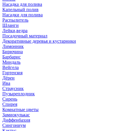
Насадка для полива
Капельный полив
Насадки для полива
Распылитель
Шланги
Лейки,ведра
Посадочный материал
Декоративные деревья и кустарники
Лимонник
Бирючина
Барбарис
Миндаль
Вейгела
Гортензия
Дёрен
Ива
Страусник
Пузыреплодник
Сирень
Спирея
Комнатные цветы
Замиокулькас
Диффенбахия
Сингониум
Кактус