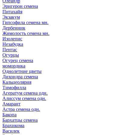
Олеандр
Эригерон семена
Питахайя
Экзакум
Гипсофила семена мн.
Дербенник
Жимолость семена мн.
Изолепис
Незабудка
Пентас
Огурцы
Огурец семена
момордика
Однолетние цветы
Дихондра семена
Кальцеолярия
Тимофилла
Агератум семена одн.
Алиссум семена одн.
Амарант
Астра семена одн.
Бакопа
Бархатцы семена
Брахикома
Василек