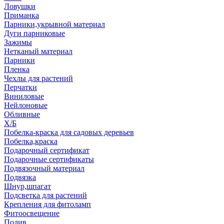
Ловушки
Приманка
Парники,укрывной материал
Дуги парниковые
Зажимы
Нетканый материал
Парники
Пленка
Чехлы для растений
Перчатки
Виниловые
Нейлоновые
Обливные
Х/Б
Побелка-краска для садовых деревьев
Побелка,краска
Подарочный сертификат
Подарочные сертификаты
Подвязочный материал
Подвязка
Шнур,шпагат
Подсветка для растений
Крепления для фитоламп
Фитоосвещение
Полив