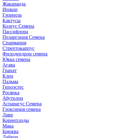
Жакаранда
Инжир
Глориоза
Кактусы
Колеус Семена
Пассифлора
Пеларгония Семена
Спармания
Стрептокарпус
Филодендрон семена
Юкка семена
Агава
Гранат
Клен
Пальма
Гипоэстес
Росянка
Абутилон
Аспарагус Семена
Глоксиния семена
Лавр
Корнеплоды
Мака
Брюква
Дайкон