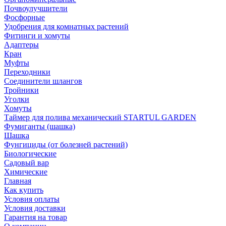
Почвоулучшители
Фосфорные
Удобрения для комнатных растений
Фитинги и хомуты
Адаптеры
Кран
Муфты
Переходники
Соединители шлангов
Тройники
Уголки
Хомуты
Таймер для полива механический STARTUL GARDEN
Фумиганты (шашка)
Шашка
Фунгициды (от болезней растений)
Биологические
Садовый вар
Химические
Главная
Как купить
Условия оплаты
Условия доставки
Гарантия на товар