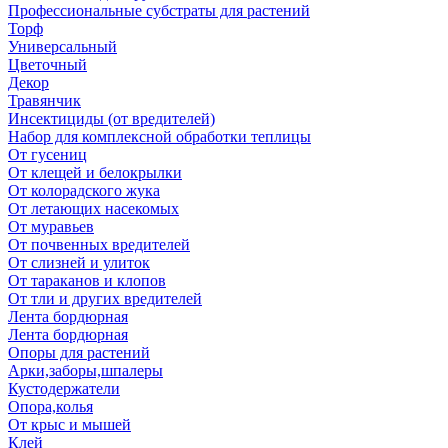
Профессиональные субстраты для растений
Торф
Универсальный
Цветочный
Декор
Травянчик
Инсектициды (от вредителей)
Набор для комплексной обработки теплицы
От гусениц
От клещей и белокрылки
От колорадского жука
От летающих насекомых
От муравьев
От почвенных вредителей
От слизней и улиток
От тараканов и клопов
От тли и других вредителей
Лента бордюрная
Лента бордюрная
Опоры для растений
Арки,заборы,шпалеры
Кустодержатели
Опора,колья
От крыс и мышей
Клей