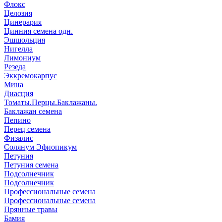
Флокс
Целозия
Цинерария
Цинния семена одн.
Эшшольция
Нигелла
Лимониум
Резеда
Эккремокарпус
Мина
Диасция
Томаты.Перцы.Баклажаны.
Баклажан семена
Пепино
Перец семена
Физалис
Солянум Эфиопикум
Петуния
Петуния семена
Подсолнечник
Подсолнечник
Профессиональные семена
Профессиональные семена
Прянные травы
Бамия