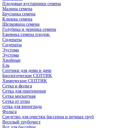
Плодовые кустарники семена
Малина семена
Брусника семена
Клюква семена
Шелковица семена
Голубика и черника семена
Ежевика семена плодов.
Сидераты
Сидераты
Эустома
Эустома
Хвойные
Ель
Септики для дома и дачи
Биологические СЕПТИК
Химические СЕПТИК
Сетка и фольга
Сетка для притенения
Сетка москитная
Сетка от птиц
сетка для винограда
Фольга
Средство для очистки бассеина и печных труб
Веселый трубочист
Все для бассейна