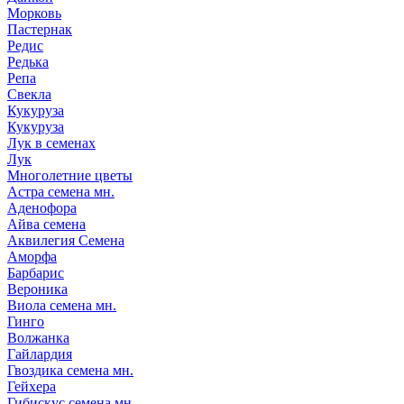
Морковь
Пастернак
Редис
Редька
Репа
Свекла
Кукуруза
Кукуруза
Лук в семенах
Лук
Многолетние цветы
Астра семена мн.
Аденофора
Айва семена
Аквилегия Семена
Аморфа
Барбарис
Вероника
Виола семена мн.
Гинго
Волжанка
Гайлардия
Гвоздика семена мн.
Гейхера
Гибискус семена мн.