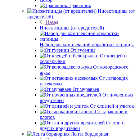
Травянчик
Инсектициды (от
вредителей)
Назад
Инсектициды (от вредителей)
Набор для комплексной обработки теплицы
От гусениц
От клещей и
белокрылки
От колорадского
жука
От летающих
насекомых
От муравьев
От почвенных
вредителей
От слизней и улиток
От тараканов и
клопов
От тли и
других вредителей
Лента бордюрная