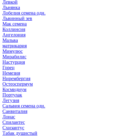
Левкой
Льнянка
Лобелия семена одн.
Львинный зев
Мак семена
Коллинсия
Ангелония
Мальва
матрикария
Мимулюс
Мирабилис
Настурция
Горец
Немезия
Нирембергия
Остеоспермум
Космидиум
Портулак
Легузия
Сальвия семена одн.
Санвиталия
Лонас
Спилантес
Схизантус
Табак душистый