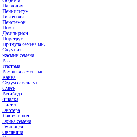
Обриета
Павлония
Пеннисетум
Гортензия
Пенстемон
Пион
Дазилирион
Пиретрум
Примула семена мн.
Скумпия
жасмин семена
Роза
Изотома
Ромашка семена мн.
Канна
Седум семена мн.
Смесь
Ратибида
Фиалка
Чистец
Энотера
Лавровишня
Эрика семена
Эхинацея
Овсяница