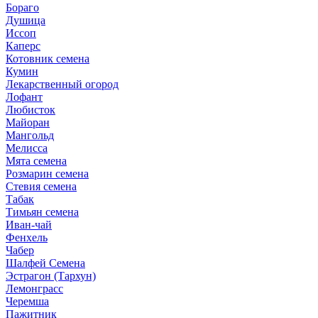
Бораго
Душица
Иссоп
Каперс
Котовник семена
Кумин
Лекарственный огород
Лофант
Любисток
Майоран
Мангольд
Мелисса
Мята семена
Розмарин семена
Стевия семена
Табак
Тимьян семена
Иван-чай
Фенхель
Чабер
Шалфей Семена
Эстрагон (Тархун)
Лемонграсс
Черемша
Пажитник