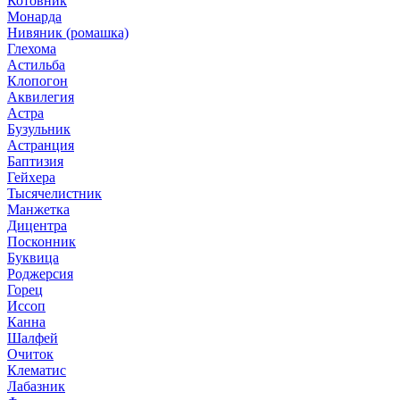
Котовник
Монарда
Нивяник (ромашка)
Глехома
Астильба
Клопогон
Аквилегия
Астра
Бузульник
Астранция
Баптизия
Гейхера
Тысячелистник
Манжетка
Дицентра
Посконник
Буквица
Роджерсия
Горец
Иссоп
Канна
Шалфей
Очиток
Клематис
Лабазник