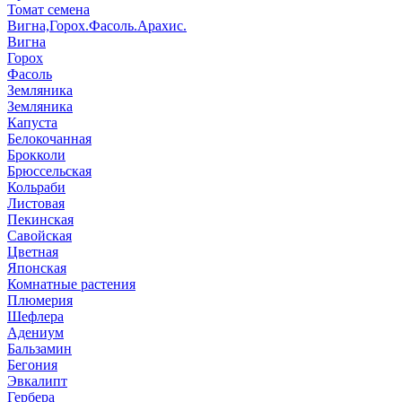
Томат семена
Вигна,Горох.Фасоль.Арахис.
Вигна
Горох
Фасоль
Земляника
Земляника
Капуста
Белокочанная
Брокколи
Брюссельская
Кольраби
Листовая
Пекинская
Савойская
Цветная
Японская
Комнатные растения
Плюмерия
Шефлера
Адениум
Бальзамин
Бегония
Эвкалипт
Гербера