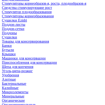
Стимуляторы корнеобразов-я, роста, плодообразов-я
Средства стимулирующие рост
Стимулятор плодообразования
Стимуляторы корнеобразования
Сушилки Ezidri
Поддон-листы
Поддон-сетки
Поддоны
Сушилки
Товары для консервирования
Банки
Бутыли
Крышки
Машинки для консервации
Приспособления для консервации
Щепа для копчения
Уголь,щепа,розжиг
Удобрения
Азотные
Бактериальные
Калийные
Микроэлементы
Минеральные
Органические
Органоминеральные