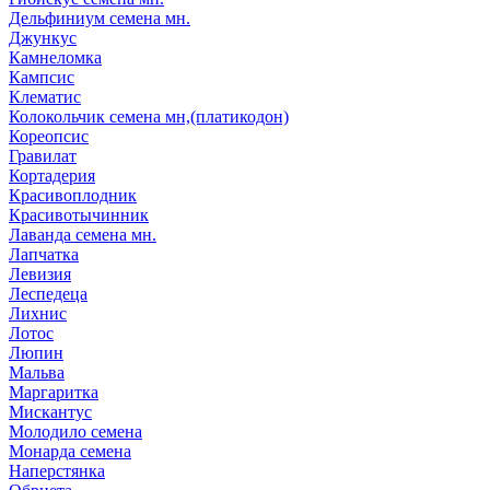
Дельфиниум семена мн.
Джункус
Камнеломка
Кампсис
Клематис
Колокольчик семена мн,(платикодон)
Кореопсис
Гравилат
Кортадерия
Красивоплодник
Красивотычинник
Лаванда семена мн.
Лапчатка
Левизия
Леспедеца
Лихнис
Лотос
Люпин
Мальва
Маргаритка
Мискантус
Молодило семена
Монарда семена
Наперстянка