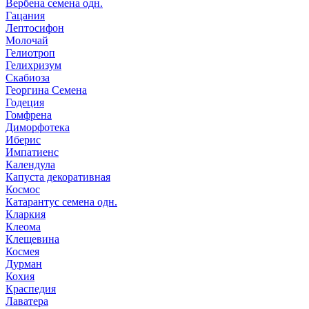
Вербена семена одн.
Гацания
Лептосифон
Молочай
Гелиотроп
Гелихризум
Скабиоза
Георгина Семена
Годеция
Гомфрена
Диморфотека
Иберис
Импатиенс
Календула
Капуста декоративная
Космос
Катарантус семена одн.
Кларкия
Клеома
Клещевина
Космея
Дурман
Кохия
Краспедия
Лаватера