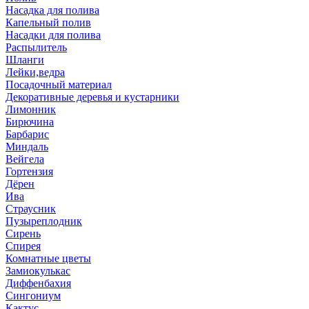
Насадка для полива
Капельный полив
Насадки для полива
Распылитель
Шланги
Лейки,ведра
Посадочный материал
Декоративные деревья и кустарники
Лимонник
Бирючина
Барбарис
Миндаль
Вейгела
Гортензия
Дёрен
Ива
Страусник
Пузыреплодник
Сирень
Спирея
Комнатные цветы
Замиокулькас
Диффенбахия
Сингониум
Кактус