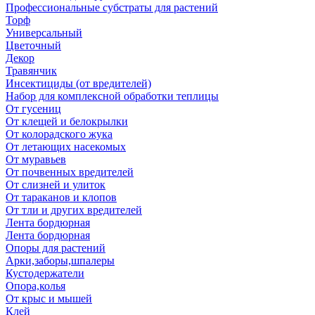
Профессиональные субстраты для растений
Торф
Универсальный
Цветочный
Декор
Травянчик
Инсектициды (от вредителей)
Набор для комплексной обработки теплицы
От гусениц
От клещей и белокрылки
От колорадского жука
От летающих насекомых
От муравьев
От почвенных вредителей
От слизней и улиток
От тараканов и клопов
От тли и других вредителей
Лента бордюрная
Лента бордюрная
Опоры для растений
Арки,заборы,шпалеры
Кустодержатели
Опора,колья
От крыс и мышей
Клей