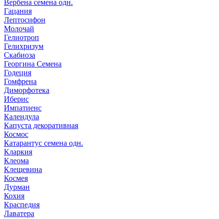
Вербена семена одн.
Гацания
Лептосифон
Молочай
Гелиотроп
Гелихризум
Скабиоза
Георгина Семена
Годеция
Гомфрена
Диморфотека
Иберис
Импатиенс
Календула
Капуста декоративная
Космос
Катарантус семена одн.
Кларкия
Клеома
Клещевина
Космея
Дурман
Кохия
Краспедия
Лаватера