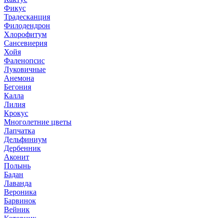
Фикус
Традесканция
Филодендрон
Хлорофитум
Сансевиерия
Хойя
Фаленопсис
Луковичные
Анемона
Бегония
Калла
Лилия
Крокус
Многолетние цветы
Лапчатка
Дельфиниум
Дербенник
Аконит
Полынь
Бадан
Лаванда
Вероника
Барвинок
Вейник