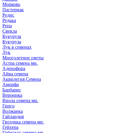
Морковь
Пастернак
Редис
Редька
Репа
Свекла
Кукуруза
Кукуруза
Лук в семенах
Лук
Многолетние цветы
Астра семена мн.
Аденофора
Айва семена
Аквилегия Семена
Аморфа
Барбарис
Вероника
Виола семена мн.
Гинго
Волжанка
Гайлардия
Гвоздика семена мн.
Гейхера
Гибискус семена мн.