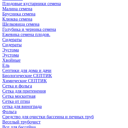
Плодовые кустарники семена
Малина семена
Брусника семена
Клюква семена
Шелковица семена
Голубика и черника семена
Ежевика семена плодов.
Сидераты
Сидераты
Эустома
Эустома
Хвойные
Ель
Септики для дома и дачи
Биологические СЕПТИК
Химические СЕПТИК
Сетка и фольга
Сетка для притенения
Сетка москитная
Сетка от птиц
сетка для винограда
Фольга
Средство для очистки бассеина и печных труб
Веселый трубочист
Все для бассейна