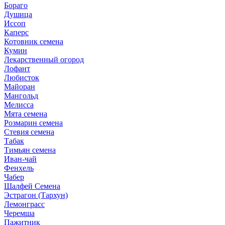
Бораго
Душица
Иссоп
Каперс
Котовник семена
Кумин
Лекарственный огород
Лофант
Любисток
Майоран
Мангольд
Мелисса
Мята семена
Розмарин семена
Стевия семена
Табак
Тимьян семена
Иван-чай
Фенхель
Чабер
Шалфей Семена
Эстрагон (Тархун)
Лемонграсс
Черемша
Пажитник