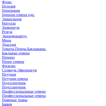
Флокс
Целозия
Цинерария
Цинния семена одн.
Эшшольция
Нигелла
Лимониум
Резеда
Эккремокарпус
Мина
Диасция
Томаты.Перцы.Баклажаны.
Баклажан семена
Пепино
Перец семена
Физалис
Солянум Эфиопикум
Петуния
Петуния семена
Подсолнечник
Подсолнечник
Профессиональные семена
Профессиональные семена
Прянные травы
Бамия