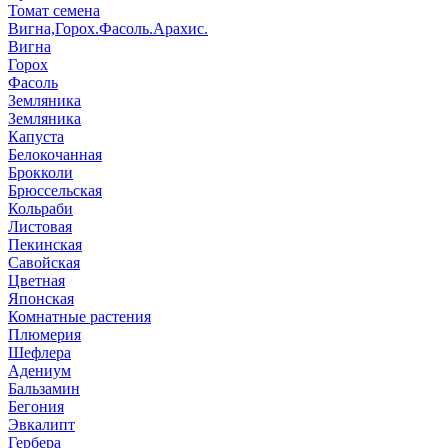
Томат семена
Вигна,Горох.Фасоль.Арахис.
Вигна
Горох
Фасоль
Земляника
Земляника
Капуста
Белокочанная
Брокколи
Брюссельская
Кольраби
Листовая
Пекинская
Савойская
Цветная
Японская
Комнатные растения
Плюмерия
Шефлера
Адениум
Бальзамин
Бегония
Эвкалипт
Гербера