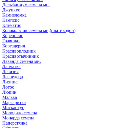
Дельфиниум семена мн.
Джункус
Камнеломка
Кампсис
Клематис
Колокольчик семена мн,(платикодон)
Кореопсис
Гравилат
Кортадерия
Красивоплодник
Красивотычинник
Лаванда семена мн.
Лапчатка
Левизия
Леспедеца
Лихнис
Лотос
Люпин
Мальва
Маргаритка
Мискантус
Молодило семена
Монарда семена
Наперстянка