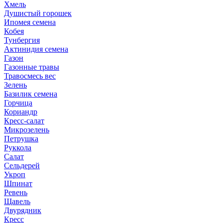
Хмель
Душистый горошек
Ипомея семена
Кобея
Тунбергия
Актинидия семена
Газон
Газонные травы
Травосмесь вес
Зелень
Базилик семена
Горчица
Кориандр
Кресс-салат
Микрозелень
Петрушка
Руккола
Салат
Сельдерей
Укроп
Шпинат
Ревень
Щавель
Двурядник
Кресс