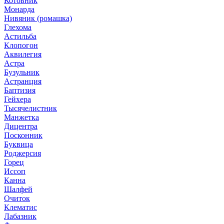
Котовник
Монарда
Нивяник (ромашка)
Глехома
Астильба
Клопогон
Аквилегия
Астра
Бузульник
Астранция
Баптизия
Гейхера
Тысячелистник
Манжетка
Дицентра
Посконник
Буквица
Роджерсия
Горец
Иссоп
Канна
Шалфей
Очиток
Клематис
Лабазник