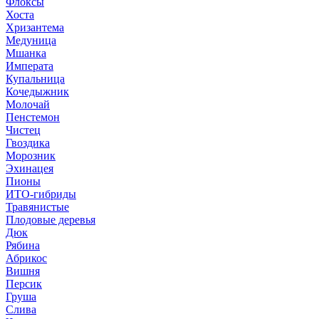
Флоксы
Хоста
Хризантема
Медуница
Мшанка
Императа
Купальница
Кочедыжник
Молочай
Пенстемон
Чистец
Гвоздика
Морозник
Эхинацея
Пионы
ИТО-гибриды
Травянистые
Плодовые деревья
Дюк
Рябина
Абрикос
Вишня
Персик
Груша
Слива