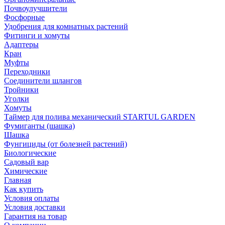
Почвоулучшители
Фосфорные
Удобрения для комнатных растений
Фитинги и хомуты
Адаптеры
Кран
Муфты
Переходники
Соединители шлангов
Тройники
Уголки
Хомуты
Таймер для полива механический STARTUL GARDEN
Фумиганты (шашка)
Шашка
Фунгициды (от болезней растений)
Биологические
Садовый вар
Химические
Главная
Как купить
Условия оплаты
Условия доставки
Гарантия на товар