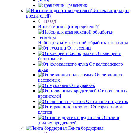
Травянчик
Инсектициды (от
вредителей)
Назад
Инсектициды (от вредителей)
Набор для комплексной обработки теплицы
От гусениц
От клещей и
белокрылки
От колорадского
жука
От летающих
насекомых
От муравьев
От почвенных
вредителей
От слизней и улиток
От тараканов и
клопов
От тли и
других вредителей
Лента бордюрная