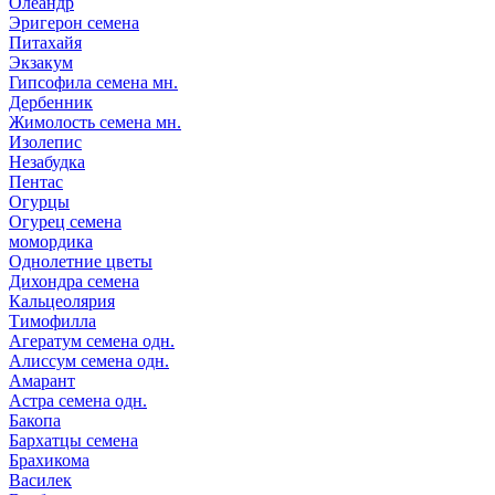
Олеандр
Эригерон семена
Питахайя
Экзакум
Гипсофила семена мн.
Дербенник
Жимолость семена мн.
Изолепис
Незабудка
Пентас
Огурцы
Огурец семена
момордика
Однолетние цветы
Дихондра семена
Кальцеолярия
Тимофилла
Агератум семена одн.
Алиссум семена одн.
Амарант
Астра семена одн.
Бакопа
Бархатцы семена
Брахикома
Василек