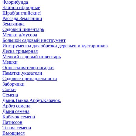
Флорибунда
Чайно-гибридные
Шраб(английские)
Рассада Земляники
Земляника
Садовый инвентарь
Мешки д/мусора
Большой садовый инструмент
Инструменты для обрезки деревьев и кустарников
Леска тримерная
Мелкий садовый инвентарь
Мешки
Опрыскиватели,насадки
Памятки,указатели
Садовые принадлежности
Заборчики
Совки
Семена
Дыня.Тыква.Арбуз.Кабачок.
Арбуз семена
Дыня семена
Кабачок семена
Патиссон
Тыква семена
Въющиеся