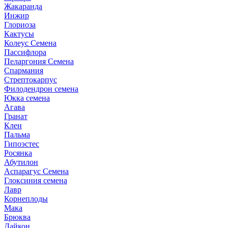
Жакаранда
Инжир
Глориоза
Кактусы
Колеус Семена
Пассифлора
Пеларгония Семена
Спармания
Стрептокарпус
Филодендрон семена
Юкка семена
Агава
Гранат
Клен
Пальма
Гипоэстес
Росянка
Абутилон
Аспарагус Семена
Глоксиния семена
Лавр
Корнеплоды
Мака
Брюква
Дайкон