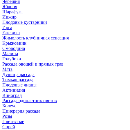
Черешня
Яблоня
Шарафуга
Инжир
Плодовые кустарники
Ирга
Ежевика
Жимолость клубничная сенсация
Крыжовник
Смородина
Малина
Голубика
Рассада овощей и пряных трав
Мята
Душица рассада
Тимьян рассада
Плодовые лианы
Актинидия
Виноград
Рассада однолетних цветов
Колеус
Цинерария рассада
Розы
Плетистые
Спрей