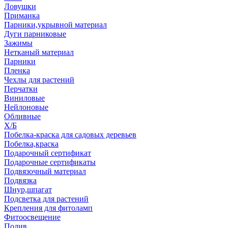
Ловушки
Приманка
Парники,укрывной материал
Дуги парниковые
Зажимы
Нетканый материал
Парники
Пленка
Чехлы для растений
Перчатки
Виниловые
Нейлоновые
Обливные
Х/Б
Побелка-краска для садовых деревьев
Побелка,краска
Подарочный сертификат
Подарочные сертификаты
Подвязочный материал
Подвязка
Шнур,шпагат
Подсветка для растений
Крепления для фитоламп
Фитоосвещение
Полив