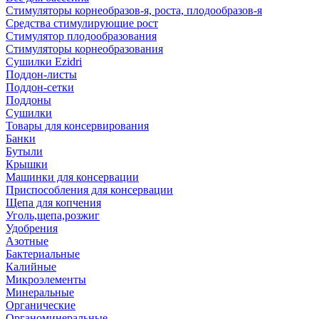
Стимуляторы корнеобразов-я, роста, плодообразов-я
Средства стимулирующие рост
Стимулятор плодообразования
Стимуляторы корнеобразования
Сушилки Ezidri
Поддон-листы
Поддон-сетки
Поддоны
Сушилки
Товары для консервирования
Банки
Бутыли
Крышки
Машинки для консервации
Приспособления для консервации
Щепа для копчения
Уголь,щепа,розжиг
Удобрения
Азотные
Бактериальные
Калийные
Микроэлементы
Минеральные
Органические
Органоминеральные