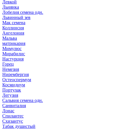
Левкой
Льнянка
Лобелия семена одн.
Львинный зев
Мак семена
Коллинсия
Ангелония
Мальва
матрикария
Мимулюс
Мирабилис
Настурция
Горец
Немезия
Нирембергия
Остеоспермум
Космидиум
Портулак
Легузия
Сальвия семена одн.
Санвиталия
Лонас
Спилантес
Схизантус
Табак душистый