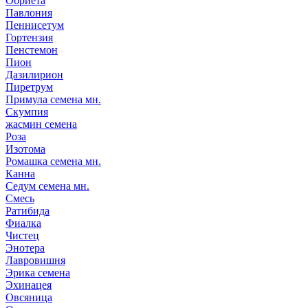
Обриета
Павлония
Пеннисетум
Гортензия
Пенстемон
Пион
Дазилирион
Пиретрум
Примула семена мн.
Скумпия
жасмин семена
Роза
Изотома
Ромашка семена мн.
Канна
Седум семена мн.
Смесь
Ратибида
Фиалка
Чистец
Энотера
Лавровишня
Эрика семена
Эхинацея
Овсяница